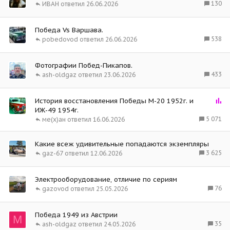
130
ИВАН
26.06.2026
Победа Vs Варшава.
538
pobedovod
26.06.2026
Фотографии Побед-Пикапов.
433
ash-oldgaz
23.06.2026
О
История восстановления Победы М-20 1952г. и
п
ИЖ-49 1954г.
р
5 071
ме(х)ан
16.06.2026
о
с
Какие всеж удивительные попадаются экземпляры
3 625
gaz-67
12.06.2026
Электрооборудование, отличие по сериям
76
gazovod
25.05.2026
Победа 1949 из Австрии
M
35
ash-oldgaz
24.05.2026