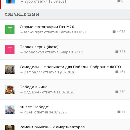
а
90
Зубр
12.09.2021
п
к
л
р
е
ОБЫЧНЫЕ ТЕМЫ
е
н
п
о
Старые фотографии Газ-М20
л
Т
4 978
ash-oldgaz
Сегодня в 08:52
е
н
о
Первая серия (Фото)
T
723
pobedovod
Вчера в 23:01
Самодельные запчасти для Победы. Собрание ФОТО.
161
Damon777
19.07.2026
Победа в кино
239
Олд Джек
11.07.2026
80 лет "Победе"!
11
ИВАН
04.07.2026
Ремонт рычажных амортизаторов