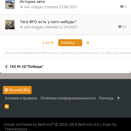
История авто
1
ash-oldgaz
23.08.2025
Тяга ФГО есть у кого-нибудь?
13
ash-oldgaz
11.04.2025
Последняя
1 из 31
Вперед
Вам необходимо войти или зарегистрироваться, чтобы размеща
ГАЗ М-20 "Победа"
Русский (RU)
Условия и правила
Политика конфиденциальности
Помощь
R
S
S
®
Forum software by XenForo
© 2010-2019 XenForo Ltd.
|
Style by
ThemeHouse