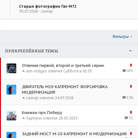
Старые фотографии Газ-М72
30.07.2026
салгир
Фильтры
ПРИКРЕПЛЁННЫЕ ТЕМЫ
З
Отличия первой, второй и третьей серии.
а
471
ash-oldgaz
Суббота в 01:05
к
р
З
ДВИГАТЕЛЬ М20 КАПРЕМОНТ ФОРСИРОВКА
е
а
МОДЕРНИЗАЦИЯ
п
к
136
салгир
24.07.2026
л
р
е
е
н
З
Книжки про Победу
п
о
а
51
Saphyrus
28.05.2025
л
к
е
р
н
З
ЗАДНИЙ МОСТ М-20 КАПРЕМОНТ И МОДЕРНИЗАЦИЯ
е
о