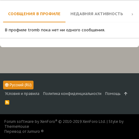
СООБЩЕНИЯ В ПРОФИЛЕ
НЕДАВНЯЯ АКТИВНОСТЬ
КО
В профиле tromb пока нет ни одного сообщения.
Русский (RU)
Условия и правила
Политика конфиденциальности
Помощь
R
S
S
®
Forum software by XenForo
© 2010-2019 XenForo Ltd.
|
Style by
ThemeHouse
Перевод от Jumuro ®