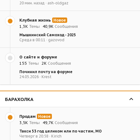
20 мин. назад
ash-oldgaz
Клубная жизнь
Новое
1,3К
Темы
40,9К
Сообщения
Мышкинский Самоход - 2025
Среда в 00:11
gazovod
О сайте и форуме
155
Темы
2К
Сообщения
Починил почту на форуме
24.05.2026
Krest
БАРАХОЛКА
Продам
Новое
3,5К
Темы
49,7К
Сообщения
Такси 53 год целиком или по частям, МО
Четверг в 20:58
Kirich