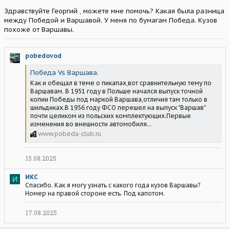
Здравствуйте Георгий , можете мне помочь? Какая была разница
между Победой и Варшавой. У меня по бумагам Победа. Кузов
похоже от Варшавы.
pobedovod
Победа Vs Варшава.
Как и обещал в теме о пикапах,вот сравнительную тему по
Варшавам. В 1951 году в Польше начался выпуск точной
копии Победы под маркой Варшава,отличия там только в
шильдиках.В 1956 году ФСО перешел на выпуск "Варшав"
почти целиком из польских комплектующих.Первые
изменения во внешности автомобиля...
www.pobeda-club.ru
15.08.2025
ИКС
И
Спасибо. Как я могу узнать с какого года кузов Варшавы?
Номер на правой стороне есть. Под капотом.
17.08.2025