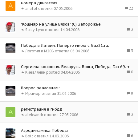
номера двигателя
A
22
anatol
07.05.2006
"Кошмар на улице Вязов" (С) Запорожье.
3
Stray_Lynx
14.04.2006
Победа в Латвии. Поперто мною с Gaz21.ru.
3
Логотип и М20В
05.04.2006
Сергиева конюшня. Беларусь. Волга, Победа, Газ 69. +
0
Киевлянин
04.04.2006
Вопрос реаловцам:
8
Мрамор
31.03.2006
регистрация в гибдд
А
3
aleksandr
27.03.2006
Аэродинамика Победы
6
Bolt
14.03.2006