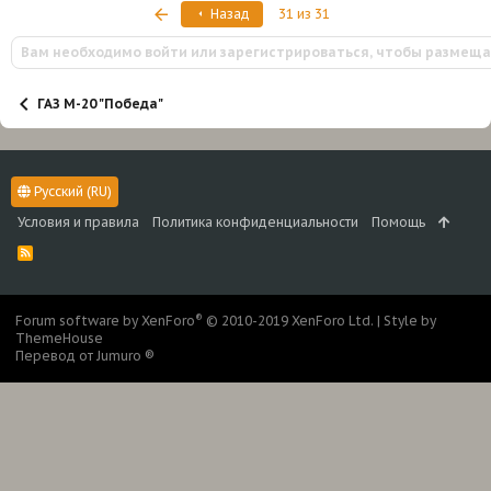
Первый
Назад
31 из 31
Вам необходимо войти или зарегистрироваться, чтобы размеща
ГАЗ М-20 "Победа"
Русский (RU)
Условия и правила
Политика конфиденциальности
Помощь
R
S
S
®
Forum software by XenForo
© 2010-2019 XenForo Ltd.
|
Style by
ThemeHouse
Перевод от Jumuro ®