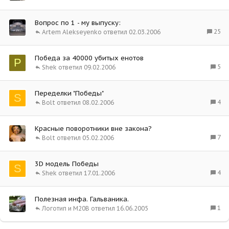
Вопрос по 1 - му выпуску:
25
Artem Alekseyenko
02.03.2006
Победа за 40000 убитых енотов
P
5
Shek
09.02.2006
Переделки "Победы"
S
4
Bolt
08.02.2006
Красные поворотники вне закона?
7
Bolt
05.02.2006
3D модель Победы
S
4
Shek
17.01.2006
Полезная инфа. Гальваника.
1
Логотип и М20В
16.06.2005