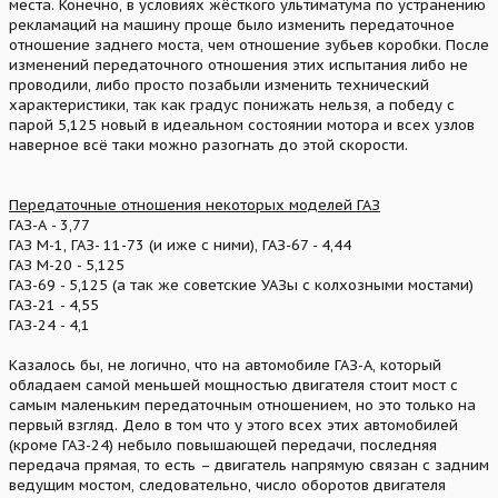
места. Конечно, в условиях жёсткого ультиматума по устранению
рекламаций на машину проще было изменить передаточное
отношение заднего моста, чем отношение зубьев коробки. После
изменений передаточного отношения этих испытания либо не
проводили, либо просто позабыли изменить технический
характеристики, так как градус понижать нельзя, а победу с
парой 5,125 новый в идеальном состоянии мотора и всех узлов
наверное всё таки можно разогнать до этой скорости.
Передаточные отношения некоторых моделей ГАЗ
ГАЗ-А - 3,77
ГАЗ М-1, ГАЗ- 11-73 (и иже с ними), ГАЗ-67 - 4,44
ГАЗ М-20 - 5,125
ГАЗ-69 - 5,125 (а так же советские УАЗы с колхозными мостами)
ГАЗ-21 - 4,55
ГАЗ-24 - 4,1
Казалось бы, не логично, что на автомобиле ГАЗ-А, который
обладаем самой меньшей мощностью двигателя стоит мост с
самым маленьким передаточным отношением, но это только на
первый взгляд. Дело в том что у этого всех этих автомобилей
(кроме ГАЗ-24) небыло повышающей передачи, последняя
передача прямая, то есть – двигатель напрямую связан с задним
ведущим мостом, следовательно, число оборотов двигателя