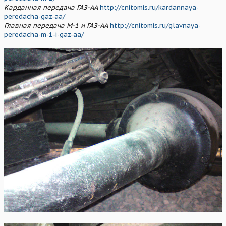
Карданная передача ГАЗ-АА
http://cnitomis.ru/kardannaya-
peredacha-gaz-aa/
Главная передача М-1 и ГАЗ-АА
http://cnitomis.ru/glavnaya-
peredacha-m-1-i-gaz-aa/