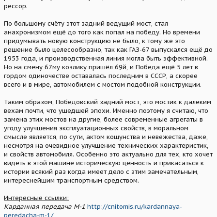
рессор.
По большому счёту этот задний ведущий мост, стал
анахронизмом ещё до того как попал на победу. Но времени
придумывать новую конструкцию не было, к тому же это
решение было целесообразно, так как ГАЗ-67 выпускался ещё до
1953 года, и производственная линия могла быть эффективной.
Но на смену 67му козлику пришёл 69й, и Победа ещё 5 лет в
гордом одиночестве оставалась последним в СССР, а скорее
всего и в мире, автомобилем с мостом подобной конструкции.
Таким образом, Победовский задний мост, это мостик к далёким
вехам почти, что ушедшей эпохи. Именно поэтому я считаю, что
замена этих мостов на другие, более современные агрегаты в
угоду улучшения эксплуатационных свойств, в моральном
смысле является, по сути, актом кощунства и невежества, даже,
несмотря на очевидное улучшение технических характеристик,
и свойств автомобиля. Особенно это актуально для тех, кто хочет
видеть в этой машине историческую ценность и прикасаться к
истории всякий раз когда имеет дело с этим замечательным,
интереснейшим транспортным средством.
Интересные ссылки:
Карданная передача М-1
http://cnitomis.ru/kardannaya-
peredacha-m-1/