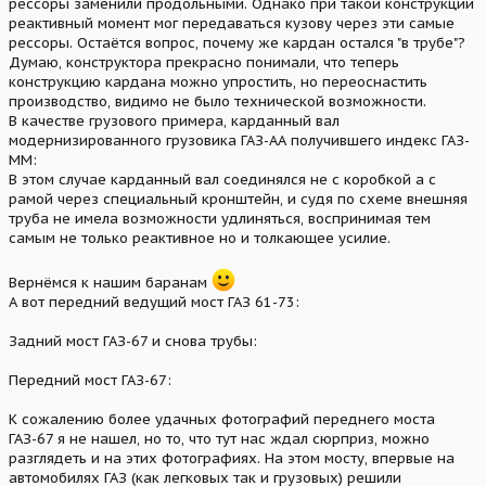
рессоры заменили продольными. Однако при такой конструкции
реактивный момент мог передаваться кузову через эти самые
рессоры. Остаётся вопрос, почему же кардан остался "в трубе"?
Думаю, конструктора прекрасно понимали, что теперь
конструкцию кардана можно упростить, но переоснастить
производство, видимо не было технической возможности.
В качестве грузового примера, карданный вал
модернизированного грузовика ГАЗ-АА получившего индекс ГАЗ-
ММ:
В этом случае карданный вал соединялся не с коробкой а с
рамой через специальный кронштейн, и судя по схеме внешняя
труба не имела возможности удлиняться, воспринимая тем
самым не только реактивное но и толкающее усилие.
Вернёмся к нашим баранам
А вот передний ведущий мост ГАЗ 61-73:
Задний мост ГАЗ-67 и снова трубы:
Передний мост ГАЗ-67:
К сожалению более удачных фотографий переднего моста
ГАЗ-67 я не нашел, но то, что тут нас ждал сюрприз, можно
разглядеть и на этих фотографиях. На этом мосту, впервые на
автомобилях ГАЗ (как легковых так и грузовых) решили