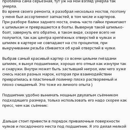
проблема сама серьёзная, тут уж на мой взгляд умерла так
умерла.
Во время своего ремонта, я разобрал несколько мостов, поэтому
у меня был ассортимент запчастей, в том числе и картеров.
При разборе балки заднего моста, очень часто гайки прикипают
к шпилькам и превращаются в болты. Вывернув такой шпилько-
болт, завернуть его обратно, в таком виде, скорее всего не
получится, так как центра крепёжных отверстий в чулках и
шпилек в картере не совпадают на сто процентов, при
выкручивании резьба сбивается об край отверстий в чулке.
Выбрав самый красивый картер со всеми целыми гнёздами
шпилек, я вынул подшипники, хорошо его отмыл как изнутри так
и снаружи. Внутри может быть застывший нигрол, или чего хуже
смесь масел разных марок, которая при взаимодействии
превратилась в пластичный полимер плохо растворяемый и
плохо счищаемый. Это тоже из личного опыта )
Подшипник удобно вынимать мощным двулапым съёмником
подходящего размера, только использовать его надо скорее как
пресс, чем как съёмник:
Дальше стоит привести в порядок привалочные поверхности
чулков и посадочного места под подшипник. Я это делал мелкой