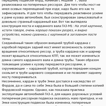
передней) подвески Форд, начиная с модели "Т", была
реализована на поперечных рессорах. Для того чтобы мост не
имел осевых перемещений при езде, надо было его как то
зафиксировать. И для того чтобы передавать реактивное усилие
к раме кузова автомобиля, был сконструирован замысловатый и
довольно странный карданный вал. Вот так выглядела
конструкция моста и карданного вала ГАЗ-М1:
На этой картинке,
кстати говоря, очень хорошо показан разрез, и видно
устройство, можно сравнись с картинкой в заглавном посте
темы.
Соединённый таким образом внешней трубой кардана с
коробкой передач задний мост имеет возможность осевого
вращения относительно рессор, а труба кардана как и шарнир
может вращаться относительно КПП, так же может изменяться
длина самого карданного вала и длина трубы. Таким образом
толкающие усилия к кузову передаются рессорами, а
скручивающие — карданной трубой, которая передним концом
скользит в трубе шарового соединения и не позволяет заднему
мосту поворачиваться.
Несомненно, кардан в трубе Эмке достался в наследство от
Фордов, да и сама по себе Эмка была в большей степени копией
Фордовской модели. Однако, как показала практика
эксплуатации автомобилей ГАЗ-А, для наших дорожных условий
поперечная рессорная подвеска оказалось мало пригодна, и на
Эмке конструкция подвески была изменена, поперечные