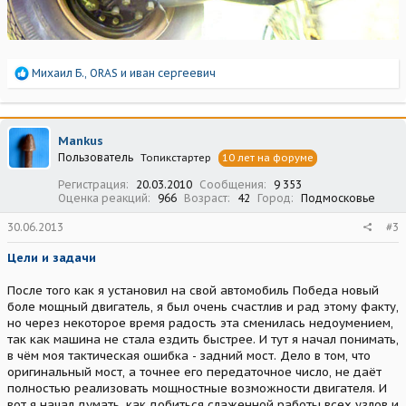
Р
Михаил Б.
,
ORAS
и
иван сергеевич
е
а
к
ц
Mankus
и
Пользователь
Топикстартер
10 лет на форуме
и
:
Регистрация
20.03.2010
Сообщения
9 353
Оценка реакций
966
Возраст
42
Город
Подмосковье
30.06.2013
#3
Цели и задачи
После того как я установил на свой автомобиль Победа новый
боле мощный двигатель, я был очень счастлив и рад этому факту,
но через некоторое время радость эта сменилась недоумением,
так как машина не стала ездить быстрее. И тут я начал понимать,
в чём моя тактическая ошибка - задний мост. Дело в том, что
оригинальный мост, а точнее его передаточное число, не даёт
полностью реализовать мощностные возможности двигателя. И
вот я начал думать, как добиться слаженной работы всех узлов и