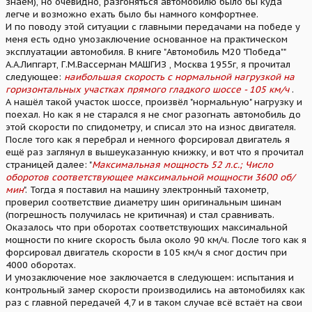
знаем), но очевидно, разгоняться автомобилю было бы куда
легче и возможно ехать было бы намного комфортнее.
И по поводу этой ситуации с главными передачами на победе у
меня есть одно умозаключение основанное на практическом
эксплуатации автомобиля. В книге "Автомобиль М20 "Победа""
А.А.Липгарт, Г.М.Вассерман МАШГИЗ , Москва 1955г, я прочитал
следующее:
наибольшая скорость с нормальной нагрузкой на
горизонтальных участках прямого гладкого шоссе - 105 км/ч
.
А нашёл такой участок шоссе, произвёл "нормальную" нагрузку и
поехал. Но как я не старался я не смог разогнать автомобиль до
этой скорости по спидометру, и списал это на износ двигателя.
После того как я перебрал и немного форсировал двигатель я
ещё раз заглянул в вышеуказанную книжку, и вот что я прочитал
страницей далее: "
Максимальная мощность 52 л.с.; Число
оборотов соответствующее максимальной мощности 3600 об/
мин
". Тогда я поставил на машину электронный тахометр,
проверил соответствие диаметру шин оригинальным шинам
(погрешность получилась не критичная) и стал сравнивать.
Оказалось что при оборотах соответствующих максимальной
мощности по книге скорость была около 90 км/ч. После того как я
форсировал двигатель скорости в 105 км/ч я смог достич при
4000 оборотах.
И умозаключение мое заключается в следующем: испытания и
контрольный замер скорости производились на автомобилях как
раз с главной передачей 4,7 и в таком случае всё встаёт на свои