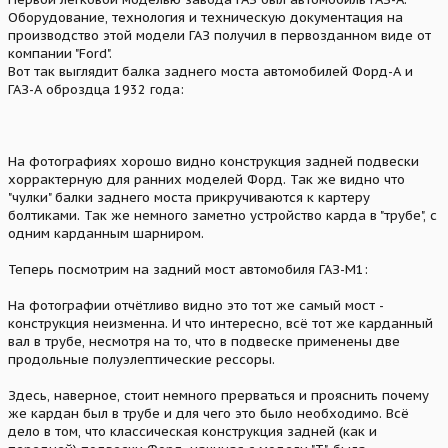
Оборудование, технология и техническую документация на
производство этой модели ГАЗ получил в первозданном виде от
компании "Ford".
Вот так выглядит балка заднего моста автомобилей Форд-А и
ГАЗ-А оброздца 1932 года:
На фотографиях хорошо видно конструкция задней подвески
хоррактерную для ранних моделей Форд. Так же видно что
"чулки" балки заднего моста прикручиваются к картеру
болтиками. Так же немного заметно устройство карда в "трубе", с
одним карданным шарниром.
Теперь посмотрим на задний мост автомобиля ГАЗ-М1:
На фотографии отчётливо видно это тот же самый мост -
конструкция неизменна. И что интересно, всё тот же карданный
вал в трубе, несмотря на то, что в подвеске применены две
продольные полуэлептические рессоры.
Здесь, наверное, стоит немного прерваться и прояснить почему
же кардан был в трубе и для чего это было необходимо. Всё
дело в том, что классическая конструкция задней (как и