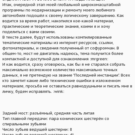
Итак, очередной этап моей глобальной широкомасштабной
программы по модернизации и ремонту моего любимого
автомобиля подошёл к своему логическому завершению. Как
водится за время работ, накопился кое-какой материал,
практические и теоретические знания, коими я и хочу
поделиться с вами своими.
В тексте далее, будут использованы компилированные
тематические материалы из интернет ресурсов, ссылки,
фотоматериалы, и сведения полученный от софуромчан. В
общем-то, мост не двигатель надеюсь, тема получится более
компактной и доступной для ознакомления :mrgreen:
И как водится, сразу оговорюсь, как бы я не старался собрать
максимально возможное количество максимально точных
данных, я не претендую на звание "Последней инстанции". Всех
кто заметит какие либо технические ошибки в изложенном
материале, просьба не оставаться равнодушными и писать мне в
личку, будем исправлять. :wink:
Задний мост: разъёмный, средняя часть литая
Тип главной передачи: пара конических шестерён со
спиральными зубьями
Число зубьев ведущей шестерни: 8
Число зубьев ведомой шестерни: 41