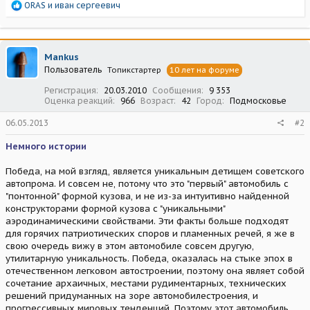
Р
ORAS
и
иван сергеевич
е
а
к
ц
Mankus
и
Пользователь
Топикстартер
10 лет на форуме
и
:
Регистрация
20.03.2010
Сообщения
9 353
Оценка реакций
966
Возраст
42
Город
Подмосковье
06.05.2013
#2
Немного истории
Победа, на мой взгляд, является уникальным детищем советского
автопрома. И совсем не, потому что это "первый" автомобиль с
"понтонной" формой кузова, и не из-за интуитивно найденной
конструкторами формой кузова с "уникальными"
аэродинамическими свойствами. Эти факты больше подходят
для горячих патриотических споров и пламенных речей, я же в
свою очередь вижу в этом автомобиле совсем другую,
утилитарную уникальность. Победа, оказалась на стыке эпох в
отечественном легковом автостроении, поэтому она являет собой
сочетание архаичных, местами рудиментарных, технических
решений придуманных на зоре автомобилестроения, и
прогрессивных мировых тенденций. Поэтому этот автомобиль