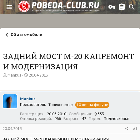
Об автомобиле
ЗАДНИЙ МОСТ М-20 КАПРЕМОНТ
И МОДЕРНИЗАЦИЯ
А
Д
Mankus
20.04.2013
в
а
т
т
о
а
р
н
Mankus
т
а
Пользователь
е
ч
Топикстартер
10 лет на форуме
м
а
Регистрация
20.03.2010
Сообщения
9 353
ы
л
Оценка реакций
966
Возраст
42
Город
Подмосковье
а
20.04.2013
#1
ЗАДНИЙ МОСТ М-20 КАПРЕМОНТ И МОДЕРНИЗАЦИЯ