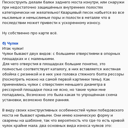
Пескоструить делали балки заднего моста изнутри, или снаружи
при недостаточно защищённых внутренних полостях
категорически не желательно! Кварцевый песок набьется во все
мыслимые и немыслимые поры и полости в металле что в
последствии может привести к ускоренному износу.
Ну собственно про карте всё.
б) Чулки
Итак чулки!
Чулки бывают двух видов: с большими отверстиями в опорных
площадках и с маленькими.
Для чего отверстия в площадках большие понятно, это
полностью соответствует каталогу, в них вставляется жестяная
обойма с резинкой и в них уже головка стяжного болта рессоры
(посмотреть можно на самой первой картинки темы). Как
применялись чулки с отверстием меньшего диаметра в
рессорной площадке пока не ясно, но такие чулки мне
попадались, Возможно это была какая то упрощённая схема
установки, возможно более ранняя.
В виду своих конструктивных особенностей чулки победовского
моста не бывают кривыми. Они имею коническую форму и
сварены на шаблоне, так что вероятность что где-то есть кривой
чулок крайне мала. два основных вида износа чулков это: