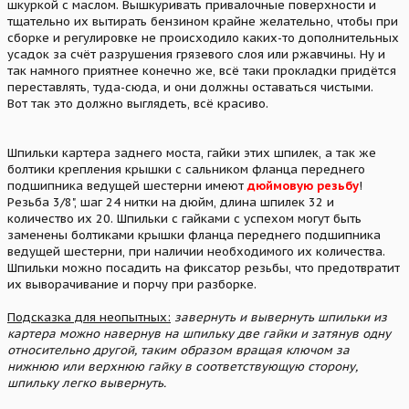
шкуркой с маслом. Вышкуривать привалочные поверхности и
тщательно их вытирать бензином крайне желательно, чтобы при
сборке и регулировке не происходило каких-то дополнительных
усадок за счёт разрушения грязевого слоя или ржавчины. Ну и
так намного приятнее конечно же, всё таки прокладки придётся
переставлять, туда-сюда, и они должны оставаться чистыми.
Вот так это должно выглядеть, всё красиво.
Шпильки картера заднего моста, гайки этих шпилек, а так же
болтики крепления крышки с сальником фланца переднего
подшипника ведущей шестерни имеют
дюймовую резьбу
!
Резьба 3/8", шаг 24 нитки на дюйм, длина шпилек 32 и
количество их 20. Шпильки с гайками с успехом могут быть
заменены болтиками крышки фланца переднего подшипника
ведущей шестерни, при наличии необходимого их количества.
Шпильки можно посадить на фиксатор резьбы, что предотвратит
их выворачивание и порчу при разборке.
Подсказка для неопытных:
завернуть и вывернуть шпильки из
картера можно навернув на шпильку две гайки и затянув одну
относительно другой, таким образом вращая ключом за
нижнюю или верхнюю гайку в соответствующую сторону,
шпильку легко вывернуть.