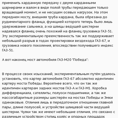
применить карданную передачу с двумя карданными
шарнирами и валом в виде полой трубы передающем только
вращающий момент, и не несущем осевых нагрузок. На этом
переднем мосту, внешняя труба кардана, была обрезана до
рудиментарного фланца, функцией которого теперь было лишь
удерживание сальника, а на шлицы ведущей шестерни
надевался фланец очень похожий на фланец грузовика ГАЗ-51.
Эту экспериментальную преемственность так же поддерживает
небольшой разрыв в годах проектировки вездехода ГАЗ-67, и
грузовика нового поколения, впоследствии получившего индекс
ГАЗ-51.
А вот наконец мост автомобиля ГАЗ-М20 "Победа":
В процессе своих изысканий, экспериментальным путём удалось
установить, что картер автомобиля ГАЗ-67 абсолютно идентичен
картеру моста Победы. Вероятнее всего, что он так же
идентичен картерам задних мостов ГАЗ-А и ГАЗ-М1. Коробка
дифференциала, сателлиты, полуоси подшипники, а так же
массогабаритные размеры шестерён на мостах Победы и Эмки
одинаковые. Отличия лишь в передаточном отношении главной
пары, длине полуосей, и устройстве шлицевой части ведущей
шестерни. Чулки так же имеют небольшие отличия, это связано с
различным устройством ступиц колёс и опорных площадок