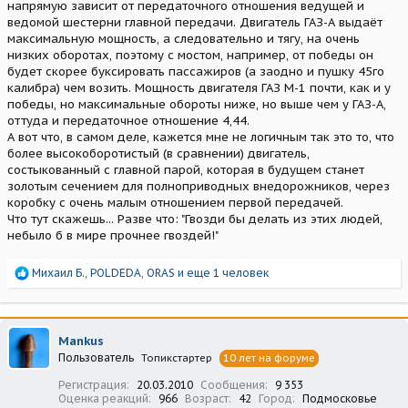
напрямую зависит от передаточного отношения ведущей и
ведомой шестерни главной передачи. Двигатель ГАЗ-А выдаёт
максимальную мощность, а следовательно и тягу, на очень
низких оборотах, поэтому с мостом, например, от победы он
будет скорее буксировать пассажиров (а заодно и пушку 45го
калибра) чем возить. Мощность двигателя ГАЗ М-1 почти, как и у
победы, но максимальные обороты ниже, но выше чем у ГАЗ-А,
оттуда и передаточное отношение 4,44.
А вот что, в самом деле, кажется мне не логичным так это то, что
более высокоборотистый (в сравнении) двигатель,
состыкованный с главной парой, которая в будущем станет
золотым сечением для полноприводных внедорожников, через
коробку с очень малым отношением первой передачей.
Что тут скажешь... Разве что: "Гвозди бы делать из этих людей,
небыло б в мире прочнее гвоздей!"
Р
Михаил Б.
,
POLDEDA
,
ORAS
и еще 1 человек
е
а
к
ц
Mankus
и
Пользователь
Топикстартер
10 лет на форуме
и
:
Регистрация
20.03.2010
Сообщения
9 353
Оценка реакций
966
Возраст
42
Город
Подмосковье