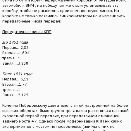
была по сути вторым перерождением коробки от М-1) для новго
автомобиля ЗИМ , на победу так же стали устанавливать эту
коробку, чтобы не расширять производственнукю линию. На
коробке не только появились синхронизаторы но и изменились
передаточные числа передач:
Передаточные числа КПП
До 1951 года
Первая.... 2,82
Вторая....1,604
третья....1
Заняя ....3,838
Поле 1951 года
Первая.... 3,11
Вторая....1,77
третья....1
Заняя ....5,125
Конечно Победовскому двигателю, с тягой настроенной на более
высоких оборотах, было трудно трогаться и разгоняться на такой
скоростной первой передаче, при передаточном отношении
заднего моста 4,7. Однако после модернизации КПП ни каких
экспериментов с мостом не проводилось (или мы о них не