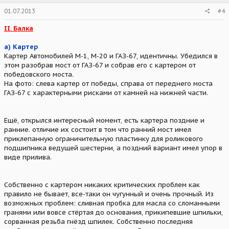
01.07.2013
#4
II. Балка
а) Картер
Картер Автомобилей М-1, М-20 и ГАЗ-67, идентичны. Убедился в
этом разобрав мост от ГАЗ-67 и собрав его с картером от
победовского моста.
На фото: слева картер от победы, справа от переднего моста
ГАЗ-67 с характерными рисками от камней на нижней части.
Ещё, открылся интересный момент, есть картера поздние и
ранние. отличие их состоит в том что ранний мост имел
приклепанную ограничительную пластинку для роликового
подшипника ведущей шестерни, а поздний вариант имел упор в
виде прилива.
Собственно с картером никаких критических проблем как
правило не бывает, все-таки он чугунный и очень прочный. Из
возможных проблем: сливная пробка для масла со сломанными
гранями или вовсе стёртая до основания, прикипевшие шпильки,
сорванная резьба гнёзд шпилек. Собственно последняя