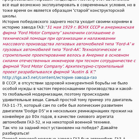
всё ещё возможно эксплуатировать в современных условия, но в
тоже время он является образцом "старой" конструкторской
школы.
История победовского заднего моста уходит своими корнями в
историю завода ГАЗ: "
31 мая 1929 г. ВСНХ СССР и американская
фирма "Ford Motor Company" заключили соглашение о
технической помощи при организации и налаживании
массового производства легковых автомобилей типа "Ford-А" и
грузовых автомобилей типа "Ford-АА". Технологическое и
строительное проектирование велось в Америке в основном
силами отечественных инженеров при тесном сотрудничестве с
фирмой "Ford Motor Company". Архитектурно-строительный
проект разрабатывался фирмой "Austin & K".
"
http://lgs.ax3.net/content/история-завода-газ
В СССР, в отсутствии здоровой конкурентной борьбы не было
особой нужды в частом переоснащении производства и какой-
то глобальной модернизации, поэтому происходили
удивительные вещи. Самый простой тому пример это двигатель
ГАЗ-11-73, который сам по себе был логическим развитием
двигателя "Dodge D5" и в нескольких реинкарнациях прожил на
конвейере до 80х годов, в качестве силового агрегата
автомобиля ГАЗ-52, и на некоторой военной технике.
Так что за задний мост установлен на победе? Давайте
разбираться!
Первой легковой моделью завода ГАЗ был автомобиль ГАЗ-А.