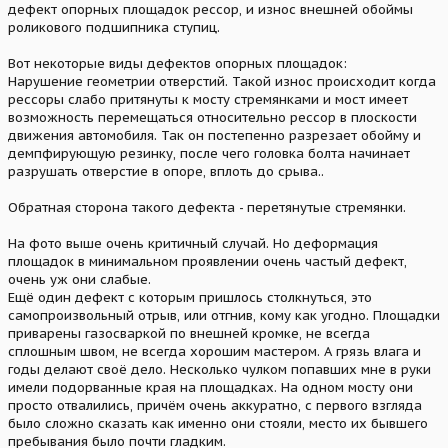
дефект опорных площадок рессор, и износ внешней обоймы
роликового подшипника ступиц.
Вот некоторые виды дефектов опорных площадок:
Нарушение геометрии отверстий. Такой износ происходит когда
рессоры слабо притянуты к мосту стремянками и мост имеет
возможность перемещаться относительно рессор в плоскости
движения автомобиля. Так он постепенно разрезает обойму и
демпфирующую резинку, после чего головка болта начинает
разрушать отверстие в опоре, вплоть до срыва..
Обратная сторона такого дефекта - перетянутые стремянки.
На фото выше очень критичный случай. Но деформация
площадок в минимальном проявлении очень частый дефект,
очень уж они слабые.
Ещё один дефект с которым пришлось столкнуться, это
самопроизвольный отрыв, или отгнив, кому как угодно. Площадки
приварены газосваркой по внешней кромке, не всегда
сплошным швом, не всегда хорошим мастером. А грязь влага и
годы делают своё дело. Несколько чулком попавших мне в руки
имели подорванные края на площадках. На одном мосту они
просто отвалились, причём очень аккуратно, с первого взгляда
было сложно сказать как именно они стояли, место их бывшего
пребывания было почти гладким.