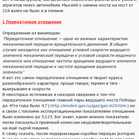
агрегатов моего автомобиля. Мыслей о замене моста на мост от
21й волги не было и в помине.
I. Передаточное отношение
Определение из википедии:
"Передаточное отношение — одна из важных характеристик
механической передачи вращательного движения. В общем
случае находится как отношение угловой скорости ведущего
элемента механической передачи к угловой скорости ведомого
элемента или отношение частоты вращения ведущего элемента
механической передачи к частоте вращения ведомого
элемента."
И вот это самое передаточное отношение и творит чудеса
разнообразного характера, проще говоря, теряем в тяге -
выигрываем в скорости.
В некоторых источниках я находил сведения о том что
передаточное отношение главной пары ведущего моста Победы
до 47го года было 4,7 (
http://modeli-gaz.ru/gaz/gaz-m20.htm
) но
в связи с плохими эксплуатационными показателями отношение
было изменено до 5,125. Бог знает, какие именно показатели
могли показаться приёмной комиссии неудовлетворительными
на ещё сырой машине.
К слову сказать, после модернизации коробки передач (которая