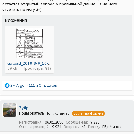
остается открытый вопрос о правильной длине... я на него
ответить не могу .(((
Вложения
upload_2018-8-9_10-39-31.png
59 КБ
Просмотры: 989
Р
SMV
,
genn111
и
Олд Джек
е
а
к
ц
Зубр
и
Пользователь
Топикстартер
10 лет на форуме
и
:
Регистрация
06.01.2016
Сообщения
9 228
Оценка реакций
9 924
Возраст
48
Город
РБ,г.Минск