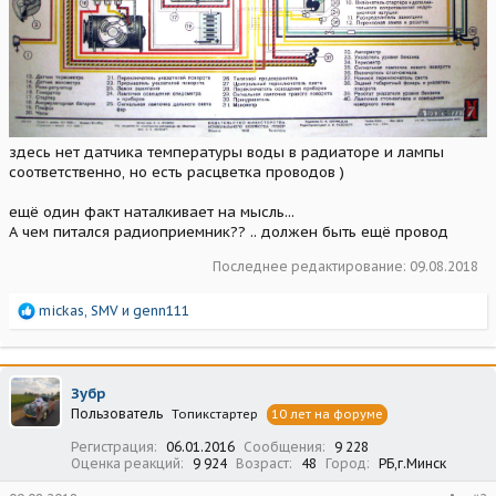
здесь нет датчика температуры воды в радиаторе и лампы
соответственно, но есть расцветка проводов )
ещё один факт наталкивает на мысль...
А чем питался радиоприемник?? .. должен быть ещё провод
Последнее редактирование:
09.08.2018
Р
mickas
,
SMV
и
genn111
е
а
к
ц
Зубр
и
Пользователь
Топикстартер
10 лет на форуме
и
:
Регистрация
06.01.2016
Сообщения
9 228
Оценка реакций
9 924
Возраст
48
Город
РБ,г.Минск