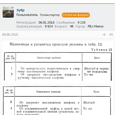
к
ц
Зубр
и
Пользователь
Топикстартер
10 лет на форуме
и
:
Регистрация
06.01.2016
Сообщения
9 228
Оценка реакций
9 924
Возраст
48
Город
РБ,г.Минск
09.08.2018
#5