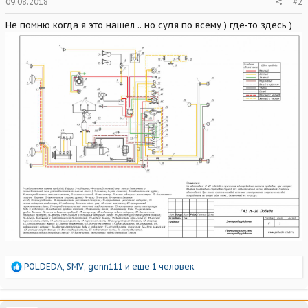
09.08.2018
#2
Не помню когда я это нашел .. но судя по всему ) где-то здесь )
Р
POLDEDA
,
SMV
,
genn111
и еще 1 человек
е
а
к