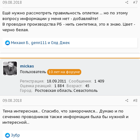
09.08.2018
#7
Ещё нужно рассмотреть правильность оплетки ... но по этому
вопросу информации у меня нет - добавляйте!
В проводке производства РБ - нить синтетика, это я знаю. Цвет -
черно белая.
Р
Михаил Б.
,
genn111
и
Олд Джек
е
а
к
ц
mickas
и
Пользователь
10 лет на форуме
и
:
Регистрация
18.09.2011
Сообщения
1 409
Оценка реакций
1 884
Возраст
45
Город
Ростовская область; Севастополь
09.08.2018
#8
Тема интересная... Спасибо, что заморочился... Думаю и по
сечению проводников также информация была бы нужной и
интересной...
Р
Зубр
е