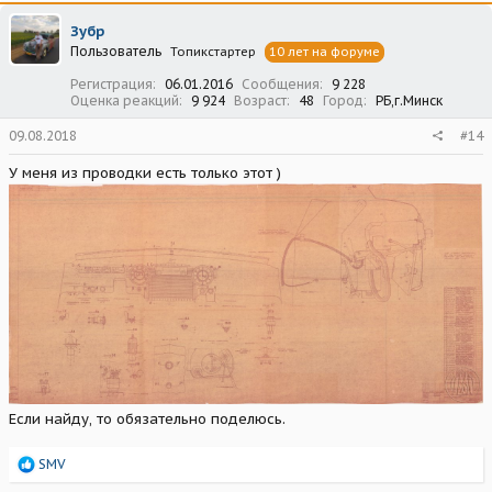
Зубр
Пользователь
Топикстартер
10 лет на форуме
Регистрация
06.01.2016
Сообщения
9 228
Оценка реакций
9 924
Возраст
48
Город
РБ,г.Минск
09.08.2018
#14
У меня из проводки есть только этот )
Если найду, то обязательно поделюсь.
Р
SMV
е