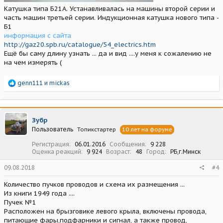
Катушка типа Б21А. Устанавливалась на машины второй серии и
часть машин третьей серии. Индукционная катушка нового типа -
Б1
информация с сайта
http://gaz20.spb.ru/catalogue/54_electrics.htm
Ещё бы саму длину узнать ... да и вид ....у меня к сожалению не
на чем измерять (
Р
genn111
и
mickas
е
а
к
ц
Зубр
и
Пользователь
Топикстартер
10 лет на форуме
и
:
Регистрация
06.01.2016
Сообщения
9 228
Оценка реакций
9 924
Возраст
48
Город
РБ,г.Минск
09.08.2018
#4
Количество пучков проводов и схема их размещения ...
Из книги 1949 года ....
Пучек №1
Расположен на брызговике левого крыла, включены провода,
питающие фары,подфарники и сигнал, а также провод,