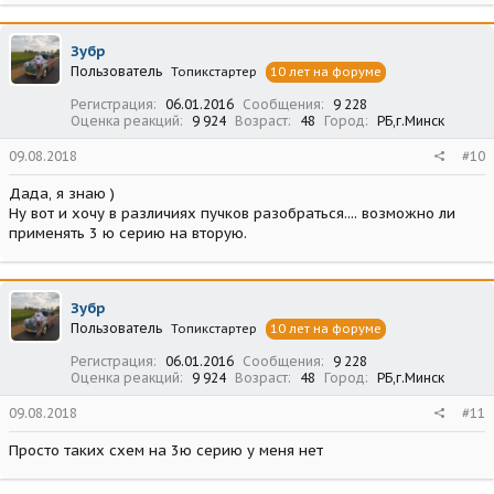
а
к
ц
Зубр
и
Пользователь
Топикстартер
10 лет на форуме
и
:
Регистрация
06.01.2016
Сообщения
9 228
Оценка реакций
9 924
Возраст
48
Город
РБ,г.Минск
09.08.2018
#10
Дада, я знаю )
Ну вот и хочу в различиях пучков разобраться.... возможно ли
применять 3 ю серию на вторую.
Зубр
Пользователь
Топикстартер
10 лет на форуме
Регистрация
06.01.2016
Сообщения
9 228
Оценка реакций
9 924
Возраст
48
Город
РБ,г.Минск
09.08.2018
#11
Просто таких схем на 3ю серию у меня нет