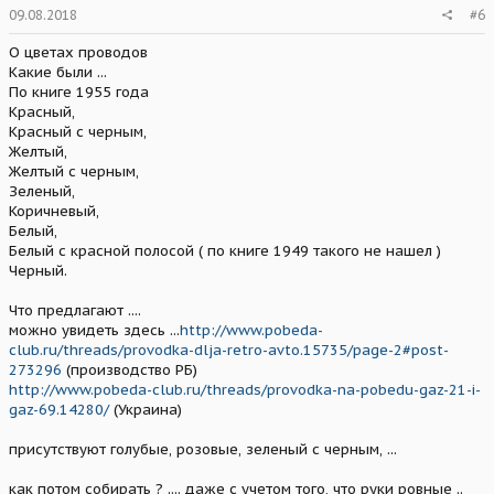
09.08.2018
#6
О цветах проводов
Какие были ...
По книге 1955 года
Красный,
Красный с черным,
Желтый,
Желтый с черным,
Зеленый,
Коричневый,
Белый,
Белый с красной полосой ( по книге 1949 такого не нашел )
Черный.
Что предлагают ....
можно увидеть здесь ...
http://www.pobeda-
club.ru/threads/provodka-dlja-retro-avto.15735/page-2#post-
273296
(производство РБ)
http://www.pobeda-club.ru/threads/provodka-na-pobedu-gaz-21-i-
gaz-69.14280/
(Украина)
присутствуют голубые, розовые, зеленый с черным, ...
как потом собирать ? .... даже с учетом того, что руки ровные ..