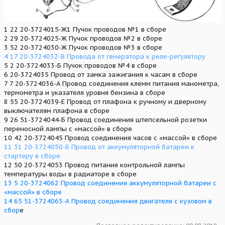
1 22 20-3724015-Ж1 Пучок проводов №1 в сборе
2 29 20-3724025-Ж Пучок проводов №2 в сборе
3 52 20-3724030-Ж Пучок проводов №3 в сборе
4 17 20-3724032-В Провода от генератора к реле-регулятору
5 2 20-3724033-Б Пучок проводов №4 в сборе
6 20-3724035 Провод от замка зажигания к часам в сборе
7 7 20-3724036-А Провод соединения клемм питания манометра,
термометра и указателя уровня бензина в сборе
8 55 20-3724039-Е Провод от плафона к ручному и дверному
выключателям плафона в сборе
9 26 51-3724044-Б Провод соединения штепсельной розетки
переносной лампы с «массой» в сборе
10 42 20-3724045 Провод соединения часов с «массой» в сборе
11 31 20-3724050-Б Провод от аккумуляторной батареи к
стартеру в сборе
12 50 20-3724053 Провод питания контрольной лампы
температуры воды в радиаторе в сборе
13 5 20-3724062 Провод соединения аккумуляторной батареи с
«массой» в сборе
14 65 51-3724063-А Провод соединения двигателя с кузовом в
сбор
е