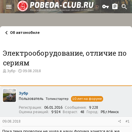
Об автомобиле
Электрооборудование, отличие по
сериям
А
Д
Зубр
09.08.2018
в
а
т
т
о
а
р
н
Зубр
т
а
Пользователь
е
ч
Топикстартер
10 лет на форуме
м
а
Регистрация
06.01.2016
Сообщения
9 228
ы
л
Оценка реакций
9 924
Возраст
48
Город
РБ,г.Минск
а
09.08.2018
#1
Пока тема проводки не ушла в чащу форума хочется всё же