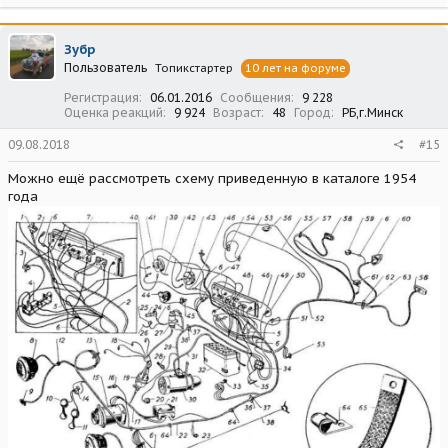
а
к
ц
Зубр
и
Пользователь
Топикстартер
10 лет на форуме
и
:
Регистрация
06.01.2016
Сообщения
9 228
Оценка реакций
9 924
Возраст
48
Город
РБ,г.Минск
09.08.2018
#15
Можно ещё рассмотреть схему приведенную в каталоге 1954
года