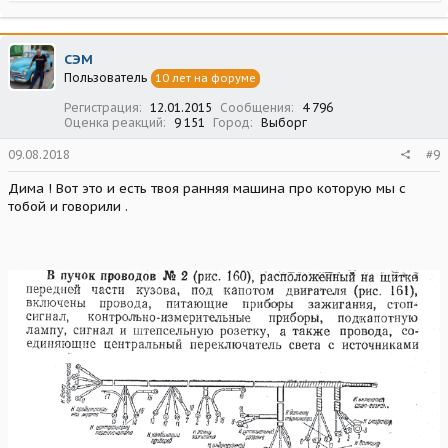
а
к
ц
СЭМ
и
Пользователь
10 лет на форуме
и
:
Регистрация
12.01.2015
Сообщения
4 796
Оценка реакций
9 151
Город
Выборг
09.08.2018
#9
Дима ! Вот это и есть твоя ранняя машина про которую мы с
тобой и говорили .