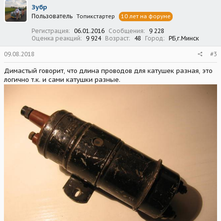
ц
Зубр
и
Пользователь
Топикстартер
10 лет на форуме
и
:
Регистрация
06.01.2016
Сообщения
9 228
Оценка реакций
9 924
Возраст
48
Город
РБ,г.Минск
09.08.2018
#3
Димастый говорит, что длина проводов для катушек разная, это
логично т.к. и сами катушки разные.