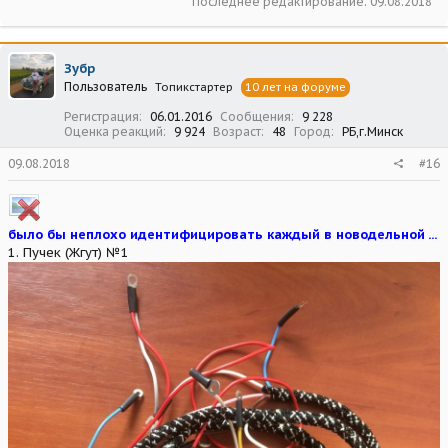
Последнее редактирование:
09.08.2018
Зубр
Пользователь
Топикстартер
10 лет на форуме
Регистрация
06.01.2016
Сообщения
9 228
Оценка реакций
9 924
Возраст
48
Город
РБ,г.Минск
09.08.2018
#16
было бы неплохо идентифицировать каждый в новодельной ...
1. Пучек (Жгут) №1