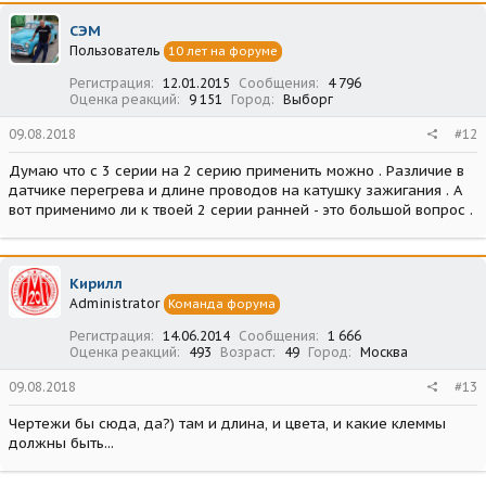
СЭМ
Пользователь
10 лет на форуме
Регистрация
12.01.2015
Сообщения
4 796
Оценка реакций
9 151
Город
Выборг
09.08.2018
#12
Думаю что с 3 серии на 2 серию применить можно . Различие в
датчике перегрева и длине проводов на катушку зажигания . А
вот применимо ли к твоей 2 серии ранней - это большой вопрос .
Кирилл
Administrator
Команда форума
Регистрация
14.06.2014
Сообщения
1 666
Оценка реакций
493
Возраст
49
Город
Москва
09.08.2018
#13
Чертежи бы сюда, да?) там и длина, и цвета, и какие клеммы
должны быть...