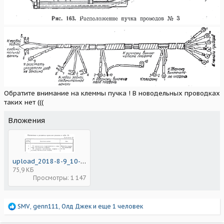
Обратите внимание на клеммы пучка ! В новодельных проводках
таких нет (((
Вложения
upload_2018-8-9_10-33-45.png
75,9 КБ
Просмотры: 1 147
Р
SMV
,
genn111
,
Олд Джек
и еще 1 человек
е
а