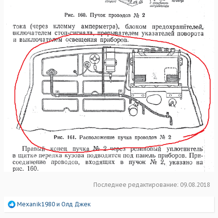
Последнее редактирование:
09.08.2018
Р
Mexanik1980
и
Олд Джек
е