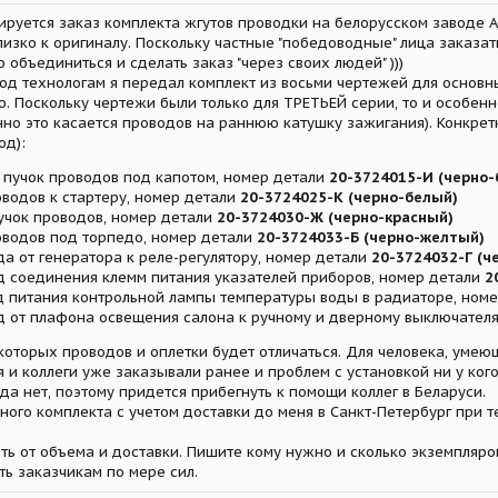
ируется заказ комплекта жгутов проводки на белорусском заводе А
зко к оригиналу. Поскольку частные "победоводные" лица заказать
аю объединиться и сделать заказ "через своих людей" )))
од технологам я передал комплект из восьми чертежей для основн
ю. Поскольку чертежи были только для ТРЕТЬЕЙ серии, то и особенн
о это касается проводов на раннюю катушку зажигания). Конкретн
од):
 пучок проводов под капотом, номер детали
20-3724015-И (черно-
оводов к стартеру, номер детали
20-3724025-К (черно-белый)
учок проводов, номер детали
20-3724030-Ж (черно-красный)
оводов под торпедо, номер детали
20-3724033-Б (черно-желтый)
а от генератора к реле-регулятору, номер детали
20-3724032-Г (ч
д соединения клемм питания указателей приборов, номер детали
20
д питания контрольной лампы температуры воды в радиаторе, ном
д от плафона освещения салона к ручному и дверному выключател
екоторых проводов и оплетки будет отличаться. Для человека, умею
 и коллеги уже заказывали ранее и проблем с установкой ни у кого
да нет, поэтому придется прибегнуть к помощи коллег в Беларуси.
ого комплекта с учетом доставки до меня в Санкт-Петербург при т
ть от объема и доставки. Пишите кому нужно и сколько экземпляро
ть заказчикам по мере сил.