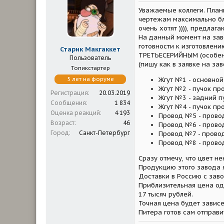
м
а
Уважаемые коллеги. План
ы
л
а
чертежам максимально бли
очень хотят )))), предлаг
На данный момент на зав
готовности к изготовлени
Старик Макгаккет
ТРЕТЬЕСЕРИЙНЫМ (особенн
Пользователь
(пишу как в заявке на зав
Топикстартер
5 лет на форуме
Жгут №1 - основной
Жгут №2 - пучок пр
Регистрация
20.03.2019
Жгут №3 - задний п
Сообщения
1 834
Жгут №4 - пучок пр
Оценка реакций
4 193
Провод №5 - провод
Возраст
46
Провод №6 - прово
Город
Санкт-Петербург
Провод №7 - прово
Провод №8 - прово
Сразу отмечу, что цвет н
Продукцию этого завода я
Доставки в Россию с заво
Приблизительная цена одн
17 тысяч рублей.
Точная цена будет зависе
Питера готов сам отправи