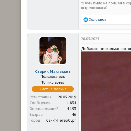
"Я чуть было не пришел в х
встревожился."
Р
Холоднов
е
а
к
ц
28.05.2025
и
и
Добавлю несколько фотог
:
Старик Макгаккет
Пользователь
Топикстартер
5 лет на форуме
Регистрация
20.03.2019
Сообщения
1 834
Оценка реакций
4 193
Возраст
46
Город
Санкт-Петербург