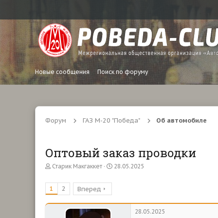
Новые сообщения
Поиск по форуму
Форум
ГАЗ М-20 "Победа"
Об автомобиле
Оптовый заказ проводки
А
Д
Старик Макгаккет
28.05.2025
в
а
т
т
1
2
Вперед
о
а
р
н
т
а
28.05.2025
е
ч