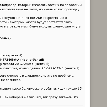
втопровод, который изготавливает их по заводским
 изготовление не могут, но иметь новую проводку
ых жгутов. На днях получил информацию о
ости некоторых жгутов будут соответствовать
о в этот комплект будут входить следующие жгуты
белый)
ерно-красный)
-3724036-А (Черно-белый)
ер детали
20-3724053 (желтый)
ям плафона, номер детали
20-3724039-Е (желтый)
щего смотреть в электросхему это не проблема.
 не возникло.
екущем курсе белорусского рубля выходит около 15-
в. Как наберем желающих, так сразу закажем. Из