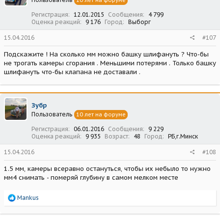
10 лет на форуме
Регистрация
12.01.2015
Сообщения
4 799
Оценка реакций
9 176
Город
Выборг
15.04.2016
#107
Подскажите ! На сколько мм можно башку шлифануть ? Что-бы
не трогать камеры сгорания . Меньшими потерями . Только башку
шлифануть что-бы клапана не доставали .
Зубр
Пользователь
10 лет на форуме
Регистрация
06.01.2016
Сообщения
9 229
Оценка реакций
9 935
Возраст
48
Город
РБ,г.Минск
15.04.2016
#108
1.5 мм, камеры всеравно остануться, чтобы их небыло то нужно
мм4 снимать - померяй глубину в самом мелком месте
Р
Mankus
е
а