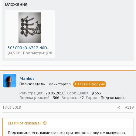
Вложения
3C3C0B4B-A787-40D6-AE48-40211C6AC7B6.jpeg
94,3 КБ
Просмотры: 928
Mankus
Пользователь
Топикстартер
10 лет на форуме
Регистрация
20.03.2010
Сообщения
9 353
Оценка реакций
966
Возраст
42
Город
Подмосковье
17.03.2018
#119
БЕГИмот сказал(а):
Подскажите, есть какие нюансы при поиске и покупке выпускных,