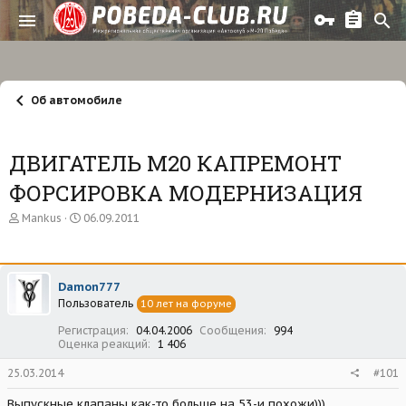
Об автомобиле
ДВИГАТЕЛЬ М20 КАПРЕМОНТ
ФОРСИРОВКА МОДЕРНИЗАЦИЯ
А
Д
Mankus
06.09.2011
в
а
т
т
о
а
р
н
Damon777
т
а
Пользователь
е
ч
10 лет на форуме
м
а
Регистрация
04.04.2006
Сообщения
994
ы
л
Оценка реакций
1 406
а
25.03.2014
#101
Выпускные клапаны как-то больше на 53-и похожи)))