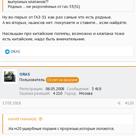
выпускных клапанов??
Родных ... не укорочённых от газ-53(51)
Ну во-перых от ГАЗ-51 как раз самые что есть родные.
А во-вторых, ньансов нет. покупаете и ставите... если найдёте.
Наслышан про китайские попмпы, возможно и клапана тоже
есть китайские, надо быть внимательние.
Р
ORAS
е
а
к
ц
ORAS
и
Пользователь
10 лет на форуме
и
:
Регистрация
06.05.2008
Сообщения
3 419
Оценка реакций
4 210
Город
Москва
17.03.2018
#120
slava9 сказал(а):
.На м20 ущербные поршня с прорезью,которые лопаются,