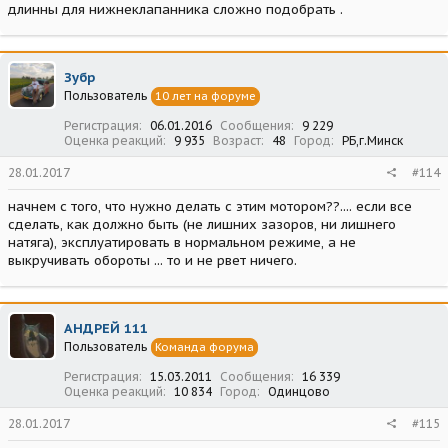
длинны для нижнеклапанника сложно подобрать .
Зубр
Пользователь
10 лет на форуме
Регистрация
06.01.2016
Сообщения
9 229
Оценка реакций
9 935
Возраст
48
Город
РБ,г.Минск
28.01.2017
#114
начнем с того, что нужно делать с этим мотором??.... если все
сделать, как должно быть (не лишних зазоров, ни лишнего
натяга), эксплуатировать в нормальном режиме, а не
выкручивать обороты ... то и не рвет ничего.
АНДРЕЙ 111
Пользователь
Команда форума
Регистрация
15.03.2011
Сообщения
16 339
Оценка реакций
10 834
Город
Одинцово
28.01.2017
#115