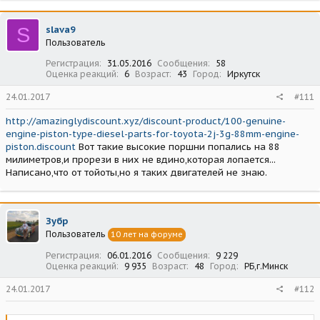
S
slava9
Пользователь
Регистрация
31.05.2016
Сообщения
58
Оценка реакций
6
Возраст
43
Город
Иркутск
24.01.2017
#111
http://amazinglydiscount.xyz/discount-product/100-genuine-
engine-piston-type-diesel-parts-for-toyota-2j-3g-88mm-engine-
piston.discount
Вот такие высокие поршни попались на 88
милиметров,и прорези в них не вдино,которая лопается...
Написано,что от тойоты,но я таких двигателей не знаю.
Зубр
Пользователь
10 лет на форуме
Регистрация
06.01.2016
Сообщения
9 229
Оценка реакций
9 935
Возраст
48
Город
РБ,г.Минск
24.01.2017
#112