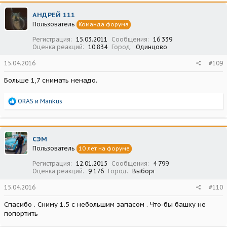
к
ц
АНДРЕЙ 111
и
Пользователь
Команда форума
и
:
Регистрация
15.03.2011
Сообщения
16 339
Оценка реакций
10 834
Город
Одинцово
15.04.2016
#109
Больше 1,7 снимать ненадо.
Р
ORAS
и
Mankus
е
а
к
ц
СЭМ
и
Пользователь
10 лет на форуме
и
:
Регистрация
12.01.2015
Сообщения
4 799
Оценка реакций
9 176
Город
Выборг
15.04.2016
#110
Спасибо . Сниму 1.5 с небольшим запасом . Что-бы башку не
попортить