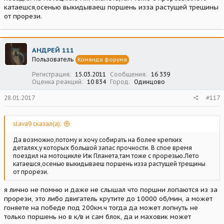
катаешся,осенью выкидываеш поршень изза растущей трещины
от прорези.
АНДРЕЙ 111
Пользователь
Команда форума
Регистрация
15.03.2011
Сообщения
16 339
Оценка реакций
10 834
Город
Одинцово
28.01.2017
#117
slava9 сказал(а):
Да возможно,потому и хочу собирать на более крепких
деталях,у которых большой запас прочности. В спое время
поездил на мотоцикле Иж Планета,там тоже с прорезью.Лето
катаешся,осенью выкидываеш поршень изза растущей трещины
от прорези.
я лично не помню и даже не слышал что поршни лопаются из за
прорези, это либо двигатель крутите до 10000 об/мин, а может
гоняете на победе под 200км.ч тогда да может лопнуть не
только поршень но в к/в и сам блок, да и маховик может