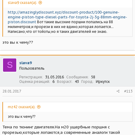
slava9 сказал(а):
http://amazinglydiscount.xyz/discount-product/100-genuine-
engine-piston-type-diesel-parts-for-toyota-2j-3g-88mm-engine-
piston.discount
Вот такие высокие поршни попались на 88
милиметров,и прорези в них не вдино,которая лопается...
Написано,что от тойоты,но я таких двигателей не знаю.
это вы к чему??
S
slava9
Пользователь
Регистрация
31.05.2016
Сообщения
58
Оценка реакций
6
Возраст
43
Город
Иркутск
28.01.2017
#113
mz42 сказал(а):
это вы к чему??
Тема по тюнинг двигателя.На м20 ущербные поршня с
прорезью,которые лопаются,а современные аналоги такой