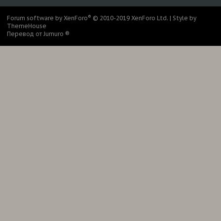
®
Forum software by XenForo
© 2010-2019 XenForo Ltd.
|
Style by
ThemeHouse
Перевод от Jumuro ®