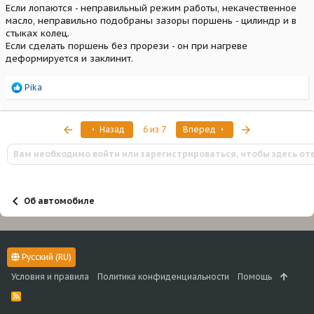
Если лопаются - неправильный режим работы, некачественное
масло, неправильно подобраны зазоры поршень - цилиндр и в
стыках колец.
Если сделать поршень без прорези - он при нагреве
деформируется и заклинит.
Р
Pika
е
а
к
Первый
Последняя
Назад
6 из 7
Вперед
ц
и
Вам необходимо войти или зарегистрироваться, чтобы здесь от
и
:
Об автомобиле
Русский (RU)
Условия и правила
Политика конфиденциальности
Помощь
R
S
S