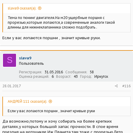
slava9 сказал(а):
Тема по тюнинг двигателя.На м20 ущербные поршня с
прорезью,которые лопаются,а современные аналоги такой
длинны для нижнеклапанника сложно подобрать .
Если у вас лопаются поршни , значит кривые руки.
S
slava9
Пользователь
Регистрация
31.05.2016
Сообщения
58
Оценка реакций
6
Возраст
43
Город
Иркутск
28.01.2017
#116
АНДРЕЙ 111 сказал(а):
Если у вас лопаются поршни , значит кривые руки
Да возможно,потому и хочу собирать на более крепких
деталях,у которых большой запас прочности. В спое время
поездил на мотоцикле Иж Планета,там тоже с прорезью.Лето