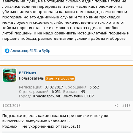
залететь на луну., на мотоцикле сколько ездил поршня тоже не
лопались если не перегревать и лить масло как положено. на
убитых видел что прогорали канавки под кольца , сами поршни
прогорали но это единичные случаи и то во вине прокладки
между рулем и сидением, либо некачественные гсм. хотите от
тойоты поршня ставьте их. можно на заказ сделать вообще
литой поршень. и не надо сравнивать мотоциклетный поршень и
поршень победы, разные двигатели условия работы и обороты.
Р
Александр3151
и
Зубр
е
а
к
ц
БЕГИмот
и
Пользователь
5 лет на форуме
и
:
Регистрация
08.02.2017
Сообщения
3 652
Оценка реакций
6 051
Возраст
49
Город
Красноярск, ул. Конституции СССР
17.03.2018
#118
Подскажите, есть какие нюансы при поиске и покупке
выпускных, выпускных клапанов??
Родных ... не укорочённых от газ-53(51)