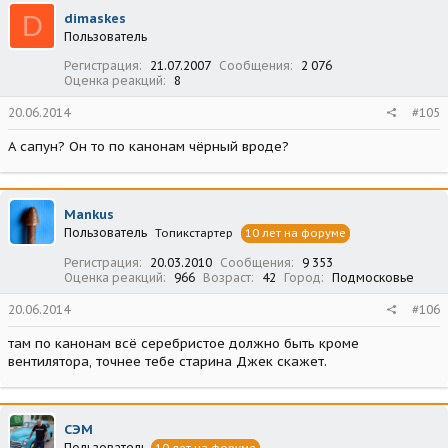
D
dimaskes
Пользователь
Регистрация
21.07.2007
Сообщения
2 076
Оценка реакций
8
20.06.2014
#105
А сапун? Он то по канонам чёрный вроде?
Mankus
Пользователь
Топикстартер
10 лет на форуме
Регистрация
20.03.2010
Сообщения
9 353
Оценка реакций
966
Возраст
42
Город
Подмосковье
20.06.2014
#106
там по канонам всё серебристое должно быть кроме
вентилятора, точнее тебе старина Джек скажет.
СЭМ
Пользователь