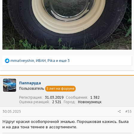
Р
mmatveyshin
,
ИВАН
,
Pika
и еще 3
е
а
к
ц
Паппаруда
и
Пользователь
5 лет на форуме
и
:
Регистрация
31.03.2019
Сообщения
1 382
Оценка реакций
2 521
Город
Новокузнецк
30.05.2025
#55
￼друг красил особопрочной эмалью. Порошковая кажись. Была
и на два тона темнее в ассортименте.