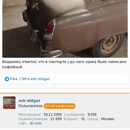
Владелец ответил, что в паспорте ( до него один) было написано
кофейный
Р
Pika
,
СЭМ
и
ash-oldgaz
е
а
к
ц
ash-oldgaz
и
Пользователь
10 лет на форуме
и
:
Регистрация
30.12.2009
Сообщения
9 038
Оценка реакций
11 899
Возраст
51
Город
Москва
Сайт
vk.com