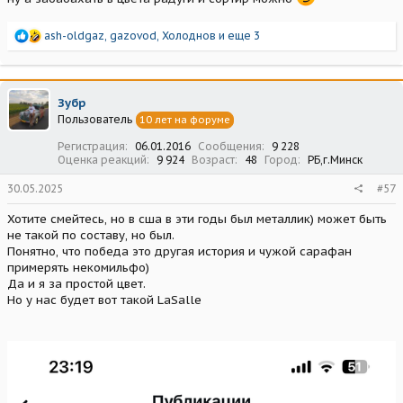
Р
ash-oldgaz
,
gazovod
,
Холоднов
и еще 3
е
а
к
ц
Зубр
и
Пользователь
10 лет на форуме
и
:
Регистрация
06.01.2016
Сообщения
9 228
Оценка реакций
9 924
Возраст
48
Город
РБ,г.Минск
30.05.2025
#57
Хотите смейтесь, но в сша в эти годы был металлик) может быть
не такой по составу, но был.
Понятно, что победа это другая история и чужой сарафан
примерять некомильфо)
Да и я за простой цвет.
Но у нас будет вот такой LaSalle