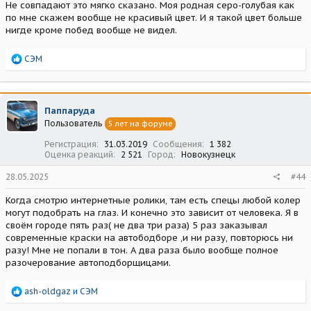
Не совпадают это мягко сказано. Моя родная серо-голубая как
по мне скажем вообще не красивый цвет. И я такой цвет больше
нигде кроме побед вообще не видел.
Р
СЭМ
е
а
к
ц
Паппаруда
и
Пользователь
5 лет на форуме
и
:
Регистрация
31.03.2019
Сообщения
1 382
Оценка реакций
2 521
Город
Новокузнецк
28.05.2025
#44
Когда смотрю интернетные ролики, там есть спецы любой колер
могут подобрать на глаз. И конечно это зависит от человека. Я в
своём городе пять раз( не два три раза) 5 раз заказывал
современные краски на автободборе ,и ни разу, повторюсь ни
разу! Мне не попали в тон. А два раза было вообще полное
разочерование автоподборщицами.
Р
ash-oldgaz
и
СЭМ
е