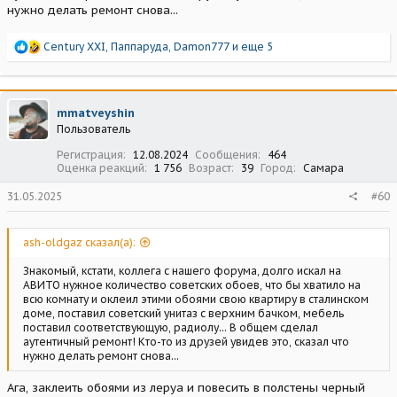
нужно делать ремонт снова...
Р
Century XXI
,
Паппаруда
,
Damon777
и еще 5
е
а
к
ц
mmatveyshin
и
Пользователь
и
:
Регистрация
12.08.2024
Сообщения
464
Оценка реакций
1 756
Возраст
39
Город
Самара
31.05.2025
#60
ash-oldgaz сказал(а):
Знакомый, кстати, коллега с нашего форума, долго искал на
АВИТО нужное количество советских обоев, что бы хватило на
всю комнату и оклеил этими обоями свою квартиру в сталинском
доме, поставил советский унитаз с верхним бачком, мебель
поставил соответствующую, радиолу... В общем сделал
аутентичный ремонт! Кто-то из друзей увидев это, сказал что
нужно делать ремонт снова...
Ага, заклеить обоями из леруа и повесить в полстены черный