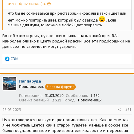
ash-oldgaz сказал(а):
Что бы не сомневаться при реставрации красили в такой цвет или
нет, можно повторить цвет, который был с завода
. Если
машина для души, то можно в любой цвет покрасить.
Вот об этом и речь, нужно всего лишь знать какой цвет RAL
наиболее близко к цвету родной краски. Все эти подборщики не
для всех по стоимости могут устроить.
Р
СЭМ
е
а
к
ц
Паппаруда
и
Пользователь
5 лет на форуме
и
:
Регистрация
31.03.2019
Сообщения
1 382
Оценка реакций
2 521
Город
Новокузнецк
28.05.2025
#51
Ну как говорится на вкус и цвет одинаковых нет. Как по мне так
я не любитель цветов как в старом туалете. Раньше в союзе всë
было государственное и производителя красок не интересовал