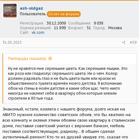
ash-oldgaz
Пользователь
10 лет на форуме
Регистрация
30.12.2009
Сообщения
9 038
Оценка реакций
11 899
Возраст
51
Город
Москва
Сайт
vk.com
31.05.2025
#59
Паппаруда сказал(а):
Ну не нравятся мне серенькие цвета. Как серенькие мышки. Это
как роза или гладиолус серенького цвета. Ни о чëм. Колор
должен радовать глаз и не быть цвета пыли или краски из
общественного туалета времён моего детства. Я вспоминаю
обои на стены в моём детстве и какие обои щас. Чето никто
никогда не наклеит себе в квартиру обои которые клеили
строители в 80 тые года.
Знакомый, кстати, коллега с нашего форума, долго искал на
АВИТО нужное количество советских обоев, что бы хватило на
всю комнату и оклеил этими обоями свою квартиру в сталинском
доме, поставил советский унитаз с верхним бачком, мебель
поставил соответствующую, радиолу... В общем сделал
аутентичный ремонт! Кто-то из друзей увидев это, сказал что