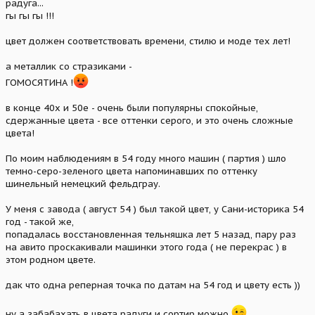
радуга...
гы гы гы !!!
цвет должен соответствовать времени, стилю и моде тех лет!
а металлик со стразиками -
ГОМОСЯТИНА !
в конце 40х и 50е - очень были популярны спокойные,
сдержанные цвета - все оттенки серого, и это очень сложные
цвета!
По моим наблюдениям в 54 году много машин ( партия ) шло
темно-серо-зеленого цвета напоминавших по оттенку
шинельный немецкий фельдграу.
У меня с завода ( август 54 ) был такой цвет, у Сани-историка 54
год - такой же,
попадалась восстановленная тельняшка лет 5 назад, пару раз
на авито проскакивали машинки этого года ( не перекрас ) в
этом родном цвете.
дак что одна реперная точка по датам на 54 год и цвету есть ))
ну а забабахать в цвета радуги и сортир можно