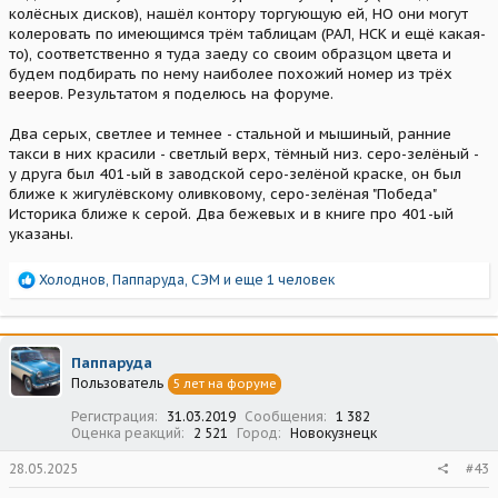
колёсных дисков), нашёл контору торгующую ей, НО они могут
колеровать по имеющимся трём таблицам (РАЛ, НСК и ещё какая-
то), соответственно я туда заеду со своим образцом цвета и
будем подбирать по нему наиболее похожий номер из трёх
вееров. Результатом я поделюсь на форуме.
Два серых, светлее и темнее - стальной и мышиный, ранние
такси в них красили - светлый верх, тёмный низ. серо-зелёный -
у друга был 401-ый в заводской серо-зелёной краске, он был
ближе к жигулёвскому оливковому, серо-зелёная "Победа"
Историка ближе к серой. Два бежевых и в книге про 401-ый
указаны.
Р
Холоднов
,
Паппаруда
,
СЭМ
и еще 1 человек
е
а
к
ц
Паппаруда
и
Пользователь
5 лет на форуме
и
:
Регистрация
31.03.2019
Сообщения
1 382
Оценка реакций
2 521
Город
Новокузнецк
28.05.2025
#43