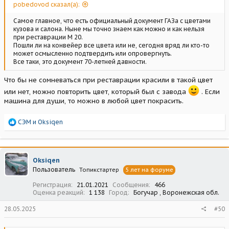
pobedovod сказал(а):
Самое главное, что есть официальный документ ГАЗа с цветами
кузова и салона. Ныне мы точно знаем как можно и как нельзя
при реставрации М 20.
Пошли ли на конвейер все цвета или не, сегодня вряд ли кто-то
может осмысленно подтвердить или опровергнуть.
Все таки, это документ 70-летней давности.
Что бы не сомневаться при реставрации красили в такой цвет
или нет, можно повторить цвет, который был с завода
. Если
машина для души, то можно в любой цвет покрасить.
Р
СЭМ
и
Oksiqen
е
а
к
ц
Oksiqen
и
Пользователь
Топикстартер
5 лет на форуме
и
:
Регистрация
21.01.2021
Сообщения
466
Оценка реакций
1 138
Город
Богучар , Воронежская обл.
28.05.2025
#50