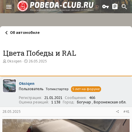
Об автомобиле
Цвета Победы и RAL
А
Д
Oksiqen
26.05.2025
в
а
т
т
о
а
р
н
Oksiqen
т
а
Пользователь
е
ч
Топикстартер
5 лет на форуме
м
а
Регистрация
21.01.2021
Сообщения
466
ы
л
Оценка реакций
1 138
Город
Богучар , Воронежская обл.
а
28.05.2025
#41