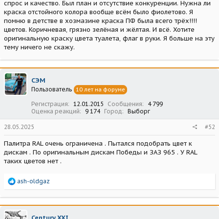
спрос и качество. Был план и отсутствие конкуренции. Нужна ли
краска отстойного колора вообще всём было фиолетово. Я
помню в детстве в хозмазине краска ПФ была всего трëх!!!!
цветов. Коричневая, грязно зелёная и жёлтая. И всë. Хотите
оригинальную краску цвета туалета, флаг в руки. Я больше на эту
тему ничего не скажу.
СЭМ
Пользователь
10 лет на форуме
Регистрация
12.01.2015
Сообщения
4 799
Оценка реакций
9 174
Город
Выборг
28.05.2025
#52
Палитра RAL очень ограничена . Пытался подобрать цвет к
дискам . По оригинальным дискам Победы и ЗАЗ 965 . У RAL
таких цветов нет .
Р
ash-oldgaz
е
а
к
ц
Century XXI