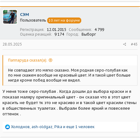
а
к
ц
СЭМ
и
Пользователь
10 лет на форуме
и
:
Регистрация
12.01.2015
Сообщения
4 799
Оценка реакций
9 174
Город
Выборг
28.05.2025
#45
Паппаруда сказал(а):
Не совпадают это мягко сказано. Моя родная серо-голубая как
по мне скажем вообще не красивый цвет. И я такой цвет больше
нигде кроме побед вообще не видел.
У меня тоже серо-голубая . Когда дошли до выбора краски и я
показал маляру оригинальный цвет - он сказал что в этот цвет
красить не будет тк это не красиво и в такой цвет красили стены
в общественных туалетах . Выбрали более яркий и повеселее
оттенок .
Р
Холоднов
,
ash-oldgaz
,
Pika
и еще 1 человек
е
а