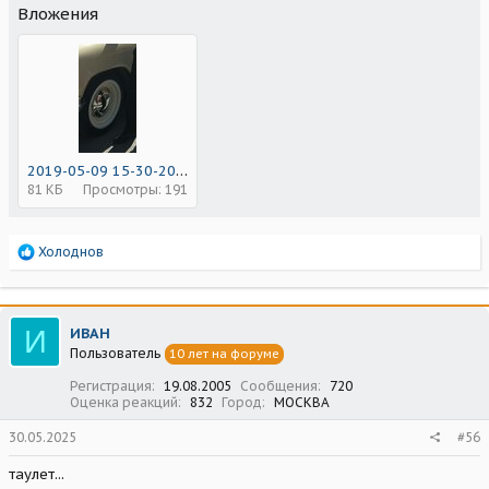
Вложения
2019-05-09 15-30-20_13-32-03.jpg
81 КБ
Просмотры: 191
Р
Холоднов
е
а
к
ц
И
ИВАН
и
Пользователь
10 лет на форуме
и
:
Регистрация
19.08.2005
Сообщения
720
Оценка реакций
832
Город
МОСКВА
30.05.2025
#56
таулет...