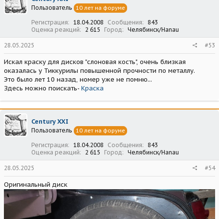
и
Пользователь
10 лет на форуме
и
:
Регистрация
18.04.2008
Сообщения
843
Оценка реакций
2 615
Город
Челябинск/Hanau
28.05.2025
#53
Искал краску для дисков "слоновая кость", очень близкая
оказалась у Тиккурилы повышенной прочности по металлу.
Это было лет 10 назад, номер уже не помню...
Здесь можно поискать-
Краска
Century XXI
Пользователь
10 лет на форуме
Регистрация
18.04.2008
Сообщения
843
Оценка реакций
2 615
Город
Челябинск/Hanau
28.05.2025
#54
Оригинальный диск