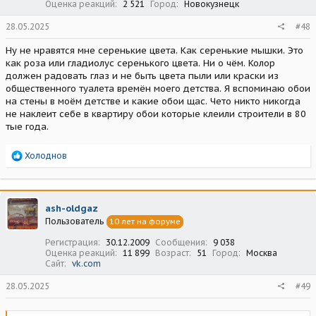
Оценка реакций
2 521
Город
Новокузнецк
28.05.2025
#48
Ну не нравятся мне серенькие цвета. Как серенькие мышки. Это
как роза или гладиолус серенького цвета. Ни о чëм. Колор
должен радовать глаз и не быть цвета пыли или краски из
общественного туалета времён моего детства. Я вспоминаю обои
на стены в моём детстве и какие обои щас. Чето никто никогда
не наклеит себе в квартиру обои которые клеили строители в 80
тые года.
Р
Холоднов
е
а
к
ц
ash-oldgaz
и
Пользователь
10 лет на форуме
и
:
Регистрация
30.12.2009
Сообщения
9 038
Оценка реакций
11 899
Возраст
51
Город
Москва
Сайт
vk.com
28.05.2025
#49