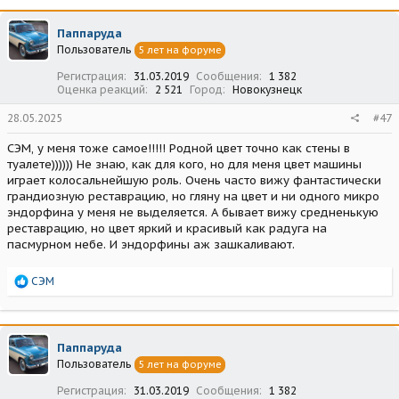
к
ц
Паппаруда
и
Пользователь
5 лет на форуме
и
:
Регистрация
31.03.2019
Сообщения
1 382
Оценка реакций
2 521
Город
Новокузнецк
28.05.2025
#47
СЭМ, у меня тоже самое!!!!! Родной цвет точно как стены в
туалете)))))) Не знаю, как для кого, но для меня цвет машины
играет колосальнейшую роль. Очень часто вижу фантастически
грандиозную реставрацию, но гляну на цвет и ни одного микро
эндорфина у меня не выделяется. А бывает вижу средненькую
реставрацию, но цвет яркий и красивый как радуга на
пасмурном небе. И эндорфины аж зашкаливают.
Р
СЭМ
е
а
к
ц
Паппаруда
и
Пользователь
5 лет на форуме
и
:
Регистрация
31.03.2019
Сообщения
1 382