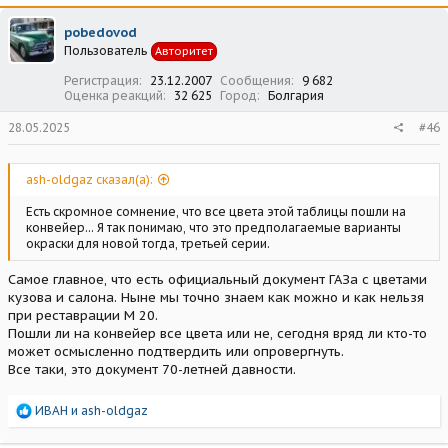
к
ц
pobedovod
и
Пользователь
Авторитет
и
:
Регистрация
23.12.2007
Сообщения
9 682
Оценка реакций
32 625
Город
Болгария
28.05.2025
#46
ash-oldgaz сказал(а):
Есть скромное сомнение, что все цвета этой таблицы пошли на
конвейер... Я так понимаю, что это предполагаемые варианты
окраски для новой тогда, третьей серии.
Самое главное, что есть официальный документ ГАЗа с цветами
кузова и салона. Ныне мы точно знаем как можно и как нельзя
при реставрации М 20.
Пошли ли на конвейер все цвета или не, сегодня вряд ли кто-то
может осмысленно подтвердить или опровергнуть.
Все таки, это документ 70-летней давности.
Р
ИВАН
и
ash-oldgaz
е
а