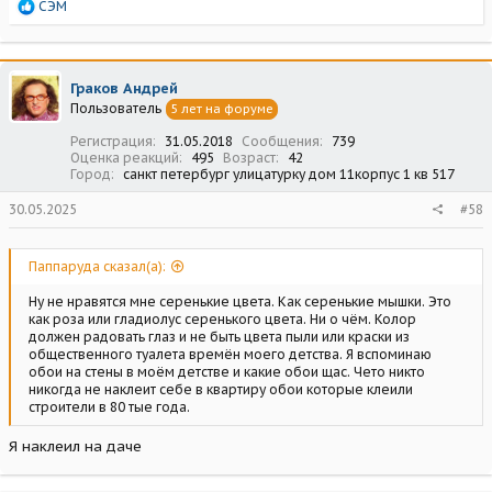
Р
СЭМ
е
а
к
ц
Граков Андрей
и
Пользователь
5 лет на форуме
и
:
Регистрация
31.05.2018
Сообщения
739
Оценка реакций
495
Возраст
42
Город
санкт петербург улицатурку дом 11корпус 1 кв 517
30.05.2025
#58
Паппаруда сказал(а):
Ну не нравятся мне серенькие цвета. Как серенькие мышки. Это
как роза или гладиолус серенького цвета. Ни о чëм. Колор
должен радовать глаз и не быть цвета пыли или краски из
общественного туалета времён моего детства. Я вспоминаю
обои на стены в моём детстве и какие обои щас. Чето никто
никогда не наклеит себе в квартиру обои которые клеили
строители в 80 тые года.
Я наклеил на даче