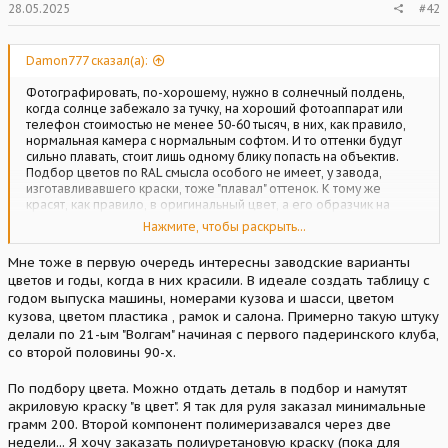
28.05.2025
#42
Damon777 сказал(а):
Фотографировать, по-хорошему, нужно в солнечный полдень,
когда солнце забежало за тучку, на хороший фотоаппарат или
телефон стоимостью не менее 50-60 тысяч, в них, как правило,
нормальная камера с нормальным софтом. И то оттенки будут
сильно плавать, стоит лишь одному блику попасть на объектив.
Подбор цветов по RAL смысла особого не имеет, у завода,
изготавливавшего краски, тоже "плавал" оттенок. К тому же
красят, как правило, в оригинальный цвет, а его образчик на
мало-мальски пристойной машине можно отыскать и так, хотя бы
Нажмите, чтобы раскрыть...
внутри багажника или на обратной стороне крышки перчаточного
ящика. Больше интереса в составлении списка цветов в
Мне тоже в первую очередь интересны заводские варианты
принципе, хотя бы в соответствии с таблицей из книжки на фото
цветов и годы, когда в них красили. В идеале создать таблицу с
выше.
годом выпуска машины, номерами кузова и шасси, цветом
кузова, цветом пластика , рамок и салона. Примерно такую штуку
Навскидку, было два серых, светлее и темнее, аж три зелёных,
один поядрёнее, второй потемнее, плюс ещё странный для
делали по 21-ым "Волгам" начиная с первого падеринского клуба,
меня, не знаю как и назвать; серо-зелёный, синий, сине-
со второй половины 90-х.
фиолетовый, наверное "электрик"; коричневый "кофейный" и
бежевых два, потемнее и посветлее, наверное "кремовая" и
По подбору цвета. Можно отдать деталь в подбор и намутят
"бежевая".
акриловую краску "в цвет". Я так для руля заказал минимальные
грамм 200. Второй компонент полимеризавался через две
"Фисташковые", "коралловые", голубые, "слоновая кость" - это уже
недели... Я хочу заказать полиуретановую краску (пока для
Волги.