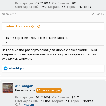
Регистрация
03.02.2013
Сообщения
203
Оценка реакций
759
Возраст
36
Город
Минск BY
08.07.2026
#187
ash-oldgaz сказал(а):
...
Найти хорошие диски с заклепками сложно.
...
Вот только что разбортировал два диска с заклепками.... был
уверен, что они правильные, и даж не рассматривал.... а они
оказались широкие!
Р
ash-oldgaz
е
а
к
ц
ash-oldgaz
и
Пользователь
10 лет на форуме
и
:
Регистрация
30.12.2009
Сообщения
9 017
Оценка реакций
11 864
Возраст
51
Город
Москва
Сайт
vk.com