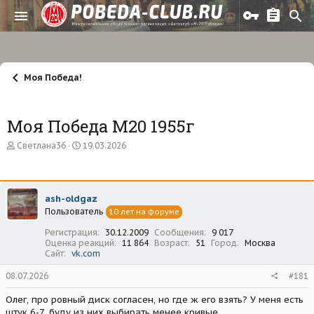
Моя Победа!
Моя Победа М20 1955г
А
Д
Светлана36
19.03.2026
в
а
т
т
о
а
р
н
ash-oldgaz
т
а
Пользователь
е
ч
10 лет на форуме
м
а
Регистрация
30.12.2009
Сообщения
9 017
ы
л
Оценка реакций
11 864
Возраст
51
Город
Москва
а
Сайт
vk.com
08.07.2026
#181
Олег, про ровный диск согласен, но где ж его взять? У меня есть
штук 6-7, буду из них выбирать менее кривые...