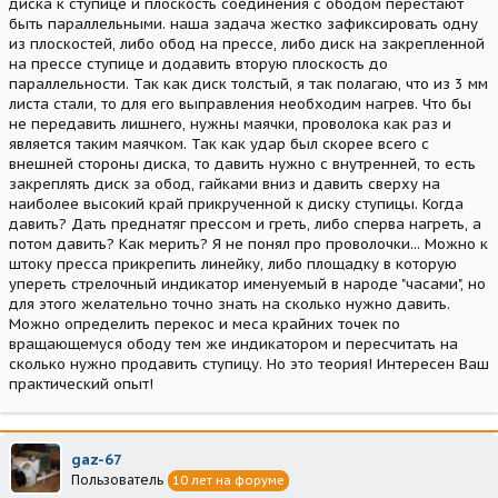
диска к ступице и плоскость соединения с ободом перестают
быть параллельными. наша задача жестко зафиксировать одну
из плоскостей, либо обод на прессе, либо диск на закрепленной
на прессе ступице и додавить вторую плоскость до
параллельности. Так как диск толстый, я так полагаю, что из 3 мм
листа стали, то для его выправления необходим нагрев. Что бы
не передавить лишнего, нужны маячки, проволока как раз и
является таким маячком. Так как удар был скорее всего с
внешней стороны диска, то давить нужно с внутренней, то есть
закреплять диск за обод, гайками вниз и давить сверху на
наиболее высокий край прикрученной к диску ступицы. Когда
давить? Дать преднатяг прессом и греть, либо сперва нагреть, а
потом давить? Как мерить? Я не понял про проволочки... Можно к
штоку пресса прикрепить линейку, либо площадку в которую
упереть стрелочный индикатор именуемый в народе "часами", но
для этого желательно точно знать на сколько нужно давить.
Можно определить перекос и меса крайних точек по
вращающемуся ободу тем же индикатором и пересчитать на
сколько нужно продавить ступицу. Но это теория! Интересен Ваш
практический опыт!
gaz-67
Пользователь
10 лет на форуме