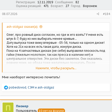
Регистрация
12.11.2019
Сообщения
82
Оценка реакций
471
Возраст
27
Город
Воронеж
08.07.2026
#184
ash-oldgaz сказал(а):
Олег, про ровный диск согласен, но где ж его взять? У меня есть
штук 6-7, буду из них выбирать менее кривые...
Дату выпуска тоже вижу впервые - 05-56, только на одном диске!
Хотя на 21х на всех есть такая дата, изнутри диска.
Пока на 4 запчастевых дисках (не себе) выправлял плоскость под
гайки (тяжелым молотком, так как пресса в наличии нет) и
центральное отверстие. Эти диски без заклепок. Они оказались
ровнее моих, но обода тоже желательно прокатать. После
выравнивания плоскости около гаек отверстия под шпильки стали
Нажмите, чтобы раскрыть...
меньше в диаметре. Диски стояли на доноре с родными
победовскими барабанами, на них звездообразность
Мне наоборот интересно почитать!
центрального отверстия не большая, зато сильно продавлены
места упора гаек!
Посмотреть вложение 237356
Посмотреть вложение
Р
pobedovod
,
СЭМ
и
ash-oldgaz
237357
Посмотреть вложение 237358
Посмотреть вложение
е
237359
Посмотреть вложение 237360
а
к
Если Светлану обсуждение ремонта дисков смущает или
ц
П
Пионер
раздражает в ее теме, то можно попросить Игоря создать новую
и
Пользователь
или перенести в соответствующую тему, в соответствующий
10 лет на форуме
и