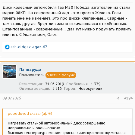
Диск колёсный автомобиля Газ М20 Победа изготовлен из стали
марки 08КП. На современный лад - это просто Железо. Если
память мне не изменяет. Это про диски клёпанные... Сварные -
там сталь другая. Вряд-ли сильно отличающаяся от клёпанных.
Штампованные - современные.... да! Тут нужно подумать править
или нет. С Уважением, Олег.
Р
ash-oldgaz
и
gaz-67
е
а
к
ц
Паппаруда
и
Пользователь
5 лет на форуме
и
:
Регистрация
31.03.2019
Сообщения
1 379
Оценка реакций
2 515
Город
Новокузнецк
09.07.2026
#194
pobedovod сказал(а):
Нагревать стальной автомобильный диск совершенно
неправильно и очень опасно.
Высокая температура меняет кристаллическую решетку металла,