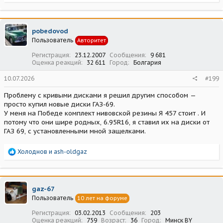
е
а
к
ц
pobedovod
и
Пользователь
Авторитет
и
:
Регистрация
23.12.2007
Сообщения
9 681
Оценка реакций
32 611
Город
Болгария
10.07.2026
#199
Проблему с кривыми дисками я решил другим способом —
просто купил новые диски ГАЗ-69.
У меня на Победе комплект нивовской резины Я 457 стоит . И
потому что они шире родных, 6.95R16, я ставил их на диски от
ГАЗ 69, с установленными мной защелками.
Р
Холоднов
и
ash-oldgaz
е
а
к
ц
gaz-67
и
Пользователь
10 лет на форуме
и
:
Регистрация
03.02.2013
Сообщения
203
Оценка реакций
759
Возраст
36
Город
Минск BY