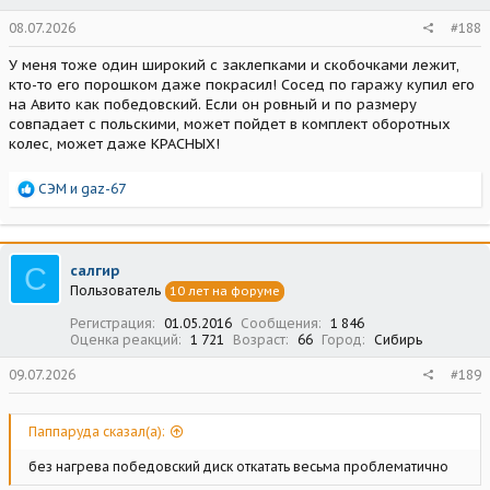
08.07.2026
#188
У меня тоже один широкий с заклепками и скобочками лежит,
кто-то его порошком даже покрасил! Сосед по гаражу купил его
на Авито как победовский. Если он ровный и по размеру
совпадает с польскими, может пойдет в комплект оборотных
колес, может даже КРАСНЫХ!
Р
СЭМ
и
gaz-67
е
а
к
ц
С
салгир
и
Пользователь
10 лет на форуме
и
:
Регистрация
01.05.2016
Сообщения
1 846
Оценка реакций
1 721
Возраст
66
Город
Сибирь
09.07.2026
#189
Паппаруда сказал(а):
без нагрева победовский диск откатать весьма проблематично