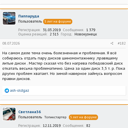
Паппаруда
Пользователь
5 лет на форуме
Регистрация
31.03.2019
Сообщения
1 379
Оценка реакций
2 515
Город
Новокузнецк
08.07.2026
#182
На самом деле тема очень болезненная и проблемная. Я всё
собираюсь отдать пару дисков шиномонтажнику ,правящему
литые диски . Мастер сказал что без нагрева победовский диск
откатать весьма проблематично. Цена за один диск 3,5 т. р. Пока
других проблем хватает. Но зимой наверное займусь вопросом
правки дисков.
Р
ash-oldgaz
е
а
к
ц
Светлана36
и
Пользователь
Топикстартер
5 лет на форуме
и
:
Регистрация
12.11.2019
Сообщения
82