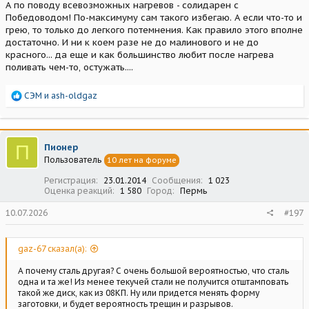
А по поводу всевозможных нагревов - солидарен с
Победоводом! По-максимуму сам такого избегаю. А если что-то и
грею, то только до легкого потемнения. Как правило этого вполне
достаточно. И ни к коем разе не до малинового и не до
красного... да еще и как большинство любит после нагрева
поливать чем-то, остужать....
Р
СЭМ
и
ash-oldgaz
е
а
к
ц
П
Пионер
и
Пользователь
10 лет на форуме
и
:
Регистрация
23.01.2014
Сообщения
1 023
Оценка реакций
1 580
Город
Пермь
10.07.2026
#197
gaz-67 сказал(а):
А почему сталь другая? С очень большой вероятностью, что сталь
одна и та же! Из менее текучей стали не получится отштамповать
такой же диск, как из 08КП. Ну или придется менять форму
заготовки, и будет вероятность трещин и разрывов.