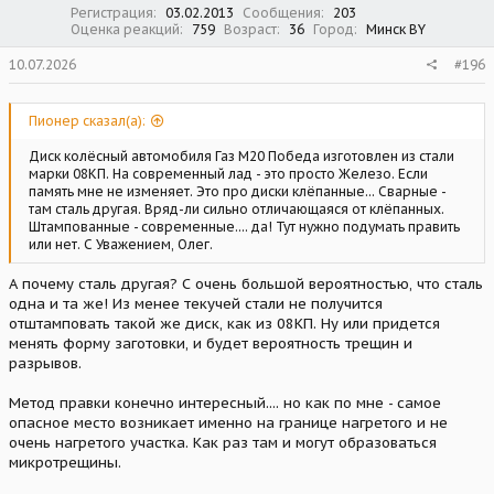
Регистрация
03.02.2013
Сообщения
203
Оценка реакций
759
Возраст
36
Город
Минск BY
10.07.2026
#196
Пионер сказал(а):
Диск колёсный автомобиля Газ М20 Победа изготовлен из стали
марки 08КП. На современный лад - это просто Железо. Если
память мне не изменяет. Это про диски клёпанные... Сварные -
там сталь другая. Вряд-ли сильно отличающаяся от клёпанных.
Штампованные - современные.... да! Тут нужно подумать править
или нет. С Уважением, Олег.
А почему сталь другая? С очень большой вероятностью, что сталь
одна и та же! Из менее текучей стали не получится
отштамповать такой же диск, как из 08КП. Ну или придется
менять форму заготовки, и будет вероятность трещин и
разрывов.
Метод правки конечно интересный.... но как по мне - самое
опасное место возникает именно на границе нагретого и не
очень нагретого участка. Как раз там и могут образоваться
микротрещины.