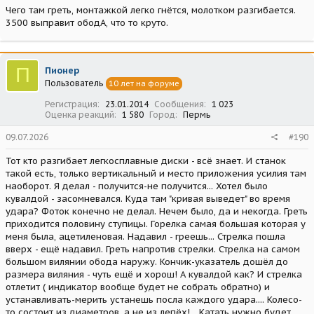
Чего там греть, монтажкой легко гнётся, молотком разгибается.
3500 выправит ободА, что то круто.
П
Пионер
Пользователь
10 лет на форуме
Регистрация
23.01.2014
Сообщения
1 023
Оценка реакций
1 580
Город
Пермь
09.07.2026
#190
Тот кто разгибает легкосплавные диски - всё знает. И станок
такой есть, только вертикальный и место приложения усилия там
наоборот. Я делал - получится-не получится... Хотел было
кувалдой - засомневался. Куда там "кривая выведет" во время
удара? Фоток конечно не делал. Нечем было, да и некогда. Греть
приходится половину ступицы. Горелка самая большая которая у
меня была, ацетиленовая. Надавил - греешь... Стрелка пошла
вверх - ещё надавил. Греть напротив стрелки. Стрелка на самом
большом вилянии обода наружу. Кончик-указатель дошёл до
размера виляния - чуть ещё и хорош! А кувалдой как? И стрелка
отлетит ( индикатор вообще будет не собрать обратно) и
устанавливать-мерить устанешь посла каждого удара.... Колесо-
то состоит из диаметров, а не из лепёх!... Катать нужно будет