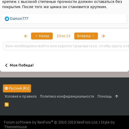
крепеж с высокой степенью прочности должен оставаться без
покрытия. После того же цинка он становится хрупким.
Р
Damon777
е
а
к
Первый
Последняя
Назад
10 из 15
Вперед
ц
и
Вам необходимо войти или зарегистрироваться, чтобы здесь от
и
:
Моя Победа!
Русский (RU)
Условия и правила
Политика конфиденциальности
Помощь
R
S
S
®
Forum software by XenForo
© 2010-2019 XenForo Ltd.
|
Style by
ThemeHouse