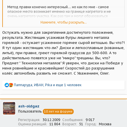
Метод правки конечно интересный.... но как по мне - самое
опасное место возникает именно на границе нагретого и не
очень нагретого участка. Как раз там и могут образоваться
микротрещины.
Нажмите, чтобы раскрыть...
А по поводу всевозможных нагревов - солидарен с
Остужать нужно для закрепления достигнутого положения,
Победоводом! По-максимуму сам такого избегаю. А если что-то
результата. Жестянщик усаживая бугры лишнего металла
и грею, то только до легкого потемнения. Как правило этого
горелкой - остужает усаженное горячее сырой ветошью. Вы что?!
вполне достаточно. И ни к коем разе не до малинового и не до
Я тут один жестянщик что-ли? Диски и легкосплавные (кованные,
красного... да еще и как большинство любит после нагрева
поливать чем-то, остужать....
литьё), при правке, греют горелкой градусов до 500-600. А то
действительно появятся уже не "микро" трещины. Вы, что?
Предмет " Технология металлов" Я уверен, что диски на Победе у
меня ровнейшие и красивейшие! Скоростей до разрушения
колёс автомобиль развить не сможет. С Уважением, Олег.
Р
Паппаруда
,
ИВАН
,
Pika
и еще 1 человек
е
а
к
ц
ash-oldgaz
и
Пользователь
10 лет на форуме
и
:
Регистрация
30.12.2009
Сообщения
9 017
Оценка реакций
11 864
Возраст
51
Город
Москва