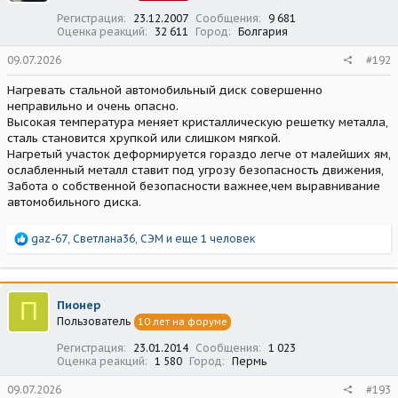
:
Регистрация
23.12.2007
Сообщения
9 681
Оценка реакций
32 611
Город
Болгария
09.07.2026
#192
Нагревать стальной автомобильный диск совершенно
неправильно и очень опасно.
Высокая температура меняет кристаллическую решетку металла,
сталь становится хрупкой или слишком мягкой.
Нагретый участок деформируется гораздо легче от малейших ям,
ослабленный металл ставит под угрозу безопасность движения,
Забота о собственной безопасности важнее,чем выравнивание
автомобильного диска.
Р
gaz-67
,
Светлана36
,
СЭМ
и еще 1 человек
е
а
к
ц
П
Пионер
и
Пользователь
10 лет на форуме
и
:
Регистрация
23.01.2014
Сообщения
1 023
Оценка реакций
1 580
Город
Пермь
09.07.2026
#193