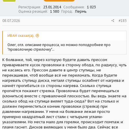
раздел.
:
Регистрация
23.01.2014
Сообщения
1 023
Оценка реакций
1 580
Город
Пермь
08.07.2026
#185
ИВАН сказал(а):
Олег, отл. описание процесса, но можно поподробнее про
"проволочную стрелочку"...
К болванке, той, через которую будете давить прессом
привариваете кусок проволоки в сторону обода, по радиусу, чуть
не касаясь его. Прессом давите в центр ступицы, не
перекашивая, чтоб вообще всё не переломать. Когда будете
нагревать ступицу диска, металл ступицы ослабнет от нагрева и
начнёт прогибаться со стороны нагрева. Сколько ступица
прогнётся покажет стрелка. Проволочка будет перемещаться
(клониться) вместе с привалочной плоскостью. Вы ведь знаете на
сколько обод на ступице виляет туда-сюда? Вот на столько и
должен переместиться кончик проволоки (стрелка) при
давлении-нагревании. У меня на болванке лежал просто
примерно квадратный лист стали с четырьмя углами-
указателями. Но места мало для горелки, происходит помпаж и
пламя гаснет. Дисков виляющих у меня было два. Сейчас все