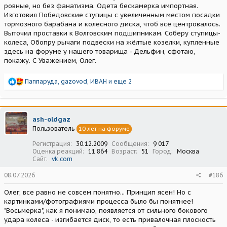
ровные, но без фанатизма. Одета бескамерка импортная.
Изготовил Победовские ступицы с увеличенным местом посадки
тормозного барабана и колесного диска, чтоб всё центровалось.
Выточил проставки к Волговским подшипникам. Соберу ступицы-
колеса, Обопру рычаги подвески на жёлтые козелки, купленные
здесь на форуме у нашего товарища - Дельфин, сфотаю,
покажу. С Уважением, Олег.
Р
Паппаруда
,
gazovod
,
ИВАН
и еще 2
е
а
к
ц
ash-oldgaz
и
Пользователь
10 лет на форуме
и
:
Регистрация
30.12.2009
Сообщения
9 017
Оценка реакций
11 864
Возраст
51
Город
Москва
Сайт
vk.com
08.07.2026
#186
Олег, все равно не совсем понятно... Принцип ясен! Но с
картинками/фотографиями процесса было бы понятнее!
"Восьмерка", как я понимаю, появляется от сильного бокового
удара колеса - изгибается диск, то есть привалочная плоскость