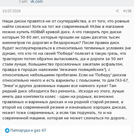
Сайт
vk.com
10.07.2026
#198
Наши диски правятся не от скупердяйства, а от того, что ровные
найти сложно! Хотя на тот же современный УАЗик в магазине
можно купить НОВЫЙ кривой диск. А что говорить про диски
которым 50-80 лет, которые прошли не один десяток тысяч
километров по дорогам и бездорожью? После правки диск
будет эксплуатироваться в относительно тепличных условиях (не
думаю, что кто-то на своей "Победе" полезет в такую грязь, что
трактором потом обратно вытаскивать, да и дороги за 50 лет
стали лучше, большинство проселочных закатали асфальтом,
правда в городах наложили "лежачих полицейских"), с
относительно небольшими пробегами. Если на "Победу" дисков
относительно много и есть варианты с польскими, то для ГАЗ-67,
"Эмки" и других довоенных машин все намного хуже! Там
редкий диск обходится без ремонта... Исходя из этого, лучше
иметь два комплекта колес - один на родных, возможно
правленых и варенных дисках и на родной старой резине, а
второй на современной резине и изначально хороших дисках,
может тоже современных, а если так подумать, то и на
современной машине, которая не может сломаться по дороге...
Р
Паппаруда
и
gaz-67