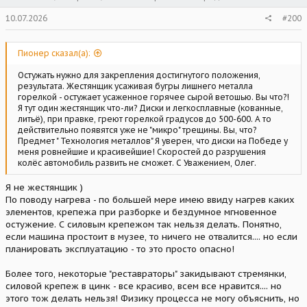
10.07.2026
#200
Пионер сказал(а):
Остужать нужно для закрепления достигнутого положения,
результата. Жестянщик усаживая бугры лишнего металла
горелкой - остужает усаженное горячее сырой ветошью. Вы что?!
Я тут один жестянщик что-ли? Диски и легкосплавные (кованные,
литьё), при правке, греют горелкой градусов до 500-600. А то
действительно появятся уже не "микро" трещины. Вы, что?
Предмет " Технология металлов" Я уверен, что диски на Победе у
меня ровнейшие и красивейшие! Скоростей до разрушения
колёс автомобиль развить не сможет. С Уважением, Олег.
Я не жестянщик )
По поводу нагрева - по большей мере имею ввиду нагрев каких
элементов, крепежа при разборке и бездумное мгновенное
остужение. С силовым крепежом так нельзя делать. Понятно,
если машина простоит в музее, то ничего не отвалится.... но если
планировать эксплуатацию - то это просто опасно!
Более того, некоторые "реставраторы" закидывают стремянки,
силовой крепеж в цинк - все красиво, всем все нравится.... но
этого тож делать нельзя! Физику процесса не могу объяснить, но