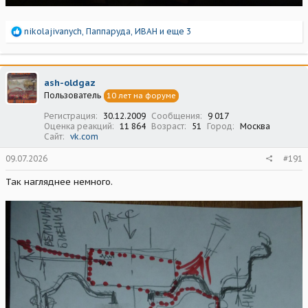
Р
nikolajivanych
,
Паппаруда
,
ИВАН
и еще 3
е
а
к
ц
ash-oldgaz
и
Пользователь
10 лет на форуме
и
:
Регистрация
30.12.2009
Сообщения
9 017
Оценка реакций
11 864
Возраст
51
Город
Москва
Сайт
vk.com
09.07.2026
#191
Так нагляднее немного.