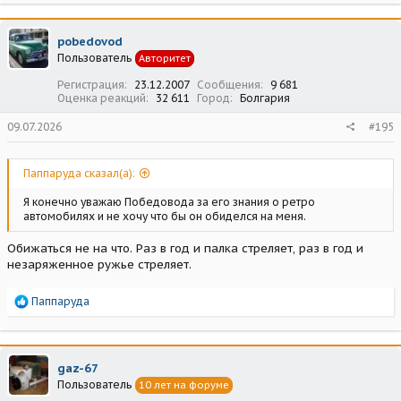
а
к
ц
pobedovod
и
Пользователь
Авторитет
и
:
Регистрация
23.12.2007
Сообщения
9 681
Оценка реакций
32 611
Город
Болгария
09.07.2026
#195
Паппаруда сказал(а):
Я конечно уважаю Победовода за его знания о ретро
автомобилях и не хочу что бы он обиделся на меня.
Обижаться не на что. Раз в год и палка стреляет, раз в год и
незаряженное ружье стреляет.
Р
Паппаруда
е
а
к
ц
gaz-67
и
Пользователь
10 лет на форуме
и
: