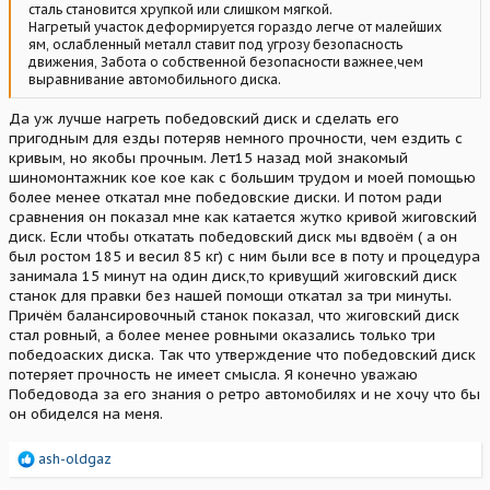
сталь становится хрупкой или слишком мягкой.
Нагретый участок деформируется гораздо легче от малейших
ям, ослабленный металл ставит под угрозу безопасность
движения, Забота о собственной безопасности важнее,чем
выравнивание автомобильного диска.
Да уж лучше нагреть победовский диск и сделать его
пригодным для езды потеряв немного прочности, чем ездить с
кривым, но якобы прочным. Лет15 назад мой знакомый
шиномонтажник кое кое как с большим трудом и моей помощью
более менее откатал мне победовские диски. И потом ради
сравнения он показал мне как катается жутко кривой жиговский
диск. Если чтобы откатать победовский диск мы вдвоём ( а он
был ростом 185 и весил 85 кг) с ним были все в поту и процедура
занимала 15 минут на один диск,то кривущий жиговский диск
станок для правки без нашей помощи откатал за три минуты.
Причём балансировочный станок показал, что жиговский диск
стал ровный, а более менее ровными оказались только три
победоаских диска. Так что утверждение что победовский диск
потеряет прочность не имеет смысла. Я конечно уважаю
Победовода за его знания о ретро автомобилях и не хочу что бы
он обиделся на меня.
Р
ash-oldgaz
е