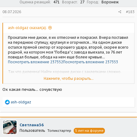
Оценка реакций
471
Возраст
27
Город
Воронеж
08.07.2026
#183
ash-oldgaz сказал(а):
Прокатали мне диски, я их отпесочил и покрасил. Вчера поставил
на переднюю ступицу, крутанул и огорчился... На одном диске
остался прямой сектор от хорошего удара, второй, скорее всего
родной, на котором моя "Победа" с завода выехала, за 76 лет
повидал больше, обода на нем еще более кривые...
Посмотреть вложение 237352
Посмотреть вложение 237353
Так что дилемма! Найти хорошие диски с заклепками сложно.
Найти хороший ремонт дисков, где им вернут геометрию - еще
Нажмите, чтобы раскрыть...
сложнее!
Если не принципиально что бы диски были именно победовские,
Ох какая печаль... сочувствую
с заклепками, то искать запчастевые без заклепок или польские!
Р
ash-oldgaz
е
а
к
ц
Светлана36
и
Пользователь
Топикстартер
5 лет на форуме
и
: