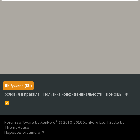
Русский (RU)
Условия и правила
Политика конфиденциальности
Помощь
R
S
S
®
Forum software by XenForo
© 2010-2019 XenForo Ltd.
|
Style by
ThemeHouse
Перевод от Jumuro ®