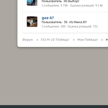
Пользователь
·
Из
Выборг
Сообщения
4 796
Оценка реакций
9 146
gaz-67
Пользователь
·
36
·
Из
Минск BY
Сообщения
200
Оценка реакций
751
Форум
ГАЗ М-20 "Победа"
Моя Победа!
М