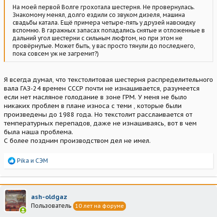
На моей первой Волге грохотала шестерня. Не провернулась.
Знакомому менял, долго ездили со звуком дизеля, машина
свадьбы катала. Ещё примера четыре-пять у друзей навскидку
вспомню. В гаражных запасах попадались снятые и отложенные в
дальний угол шестерни с сильным люфтом, но при этом не
провёрнутые. Может быть, у вас просто тянули до последнего,
пока совсем уж не загремит?)
Я всегда думал, что текстолитовая шестерня распределительного
вала ГАЗ-24 времен СССР почти не изнашивается, разумеется
если нет масляное голодание в зоне ГРМ. У меня не было
никаких проблем в плане износа с теми , которые были
произведены до 1988 года. Но текстолит расслаивается от
температурных перепадов, даже не изнашиваясь, вот в чем
была наша проблема.
С более поздним производством дел не имел.
Р
Pika
и
СЭМ
е
а
к
ц
ash-oldgaz
и
Пользователь
10 лет на форуме
и
: