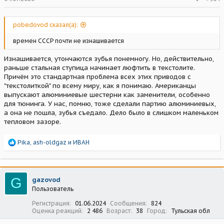
pobedovod сказал(а):
времен СССР почти не изнашивается
Изнашивается, утончаются зубья понемногу. Но, действительно,
раньше стальная ступица начинает люфтить в текстолите.
Причём это стандартная проблема всех этих приводов с
"текстолиткой" по всему миру, как я понимаю. Американцы
выпускают алюминиевые шестерни как заменители, особенно
для тюнинга. У нас, помню, тоже сделали партию алюминиевых,
а она не пошла, зубья съедало. Дело было в слишком маленьком
тепловом зазоре.
Р
Pika
,
ash-oldgaz
и
ИВАН
е
а
к
ц
G
gazovod
и
Пользователь
и
:
Регистрация
01.06.2024
Сообщения
824
Оценка реакций
2 486
Возраст
38
Город
Тульская обл