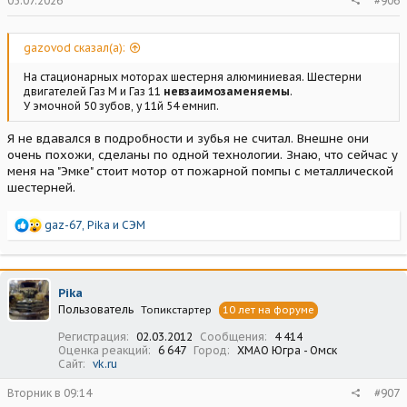
05.07.2026
#906
gazovod сказал(а):
На стационарных моторах шестерня алюминиевая. Шестерни
двигателей Газ М и Газ 11
невзаимозаменяемы
.
У эмочной 50 зубов, у 11й 54 емнип.
Я не вдавался в подробности и зубья не считал. Внешне они
очень похожи, сделаны по одной технологии. Знаю, что сейчас у
меня на "Эмке" стоит мотор от пожарной помпы с металлической
шестерней.
Р
gaz-67
,
Pika
и
СЭМ
е
а
к
ц
Pika
и
Пользователь
Топикстартер
10 лет на форуме
и
:
Регистрация
02.03.2012
Сообщения
4 414
Оценка реакций
6 647
Город
ХМАО Югра - Омск
Сайт
vk.ru
Вторник в 09:14
#907