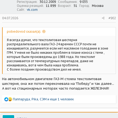
Регистрация
30.12.2009
Сообщения
9 035
Оценка реакций
11 899
Возраст
51
Город
Москва
Сайт
vk.com
04.07.2026
#902
pobedovod сказал(а):
Я всегда думал, что текстолитовая шестерня
распределительного вала ГАЗ-24 времен СССР почти не
изнашивается, разумеется если нет масляное голодание в зоне
ГРМ. У меня не было никаких проблем в плане износа с теми ,
которые были произведены до 1988 года. Но текстолит
расслаивается от температурных перепадов, даже не
изнашиваясь, вот в чем была наша проблема.
С более поздним производством дел не имел.
На автомобильном двигателе ГАЗ-М стояла текстолитовая
шестерня, она же потом перекочевала на "Победу" и так далее...
А вот на стационарных моторах часто попадается ЖЕЛЕЗНАЯ!
Р
Паппаруда
,
Pika
,
СЭМ
и еще 1 человек
е
а
к
ц