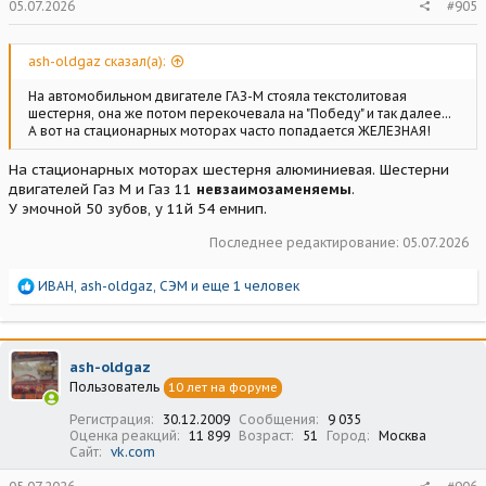
05.07.2026
#905
ash-oldgaz сказал(а):
На автомобильном двигателе ГАЗ-М стояла текстолитовая
шестерня, она же потом перекочевала на "Победу" и так далее...
А вот на стационарных моторах часто попадается ЖЕЛЕЗНАЯ!
На стационарных моторах шестерня алюминиевая. Шестерни
двигателей Газ М и Газ 11
невзаимозаменяемы
.
У эмочной 50 зубов, у 11й 54 емнип.
Последнее редактирование:
05.07.2026
Р
ИВАН
,
ash-oldgaz
,
СЭМ
и еще 1 человек
е
а
к
ц
ash-oldgaz
и
Пользователь
10 лет на форуме
и
:
Регистрация
30.12.2009
Сообщения
9 035
Оценка реакций
11 899
Возраст
51
Город
Москва
Сайт
vk.com