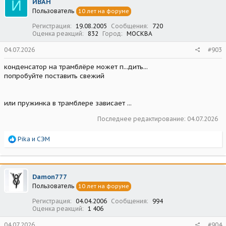
И
ИВАН
и
Пользователь
10 лет на форуме
и
:
Регистрация
19.08.2005
Сообщения
720
Оценка реакций
832
Город
МОСКВА
04.07.2026
#903
конденсатор на трамблёре может п...дить...
попробуйте поставить свежий
или пружинка в трамблере зависает ...
Последнее редактирование:
04.07.2026
Р
Pika
и
СЭМ
е
а
к
ц
Damon777
и
Пользователь
10 лет на форуме
и
:
Регистрация
04.04.2006
Сообщения
994
Оценка реакций
1 406
04.07.2026
#904