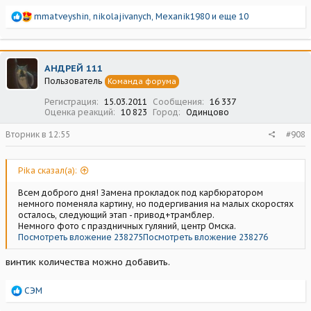
Р
mmatveyshin
,
nikolajivanych
,
Mexanik1980
и еще 10
е
а
к
ц
АНДРЕЙ 111
и
Пользователь
Команда форума
и
:
Регистрация
15.03.2011
Сообщения
16 337
Оценка реакций
10 823
Город
Одинцово
Вторник в 12:55
#908
Pika сказал(а):
Всем доброго дня! Замена прокладок под карбюратором
немного поменяла картину, но подергивания на малых скоростях
осталось, следующий этап - привод+трамблер.
Немного фото с праздничных гуляний, центр Омска.
Посмотреть вложение 238275
Посмотреть вложение 238276
винтик количества можно добавить.
Р
СЭМ
е