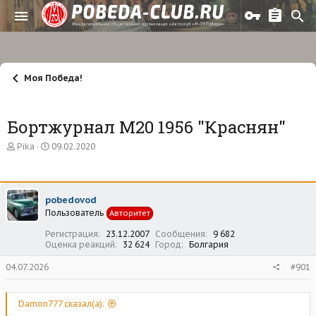
Моя Победа!
Бортжурнал М20 1956 "Краснян"
А
Д
Pika
09.02.2020
в
а
т
т
о
а
р
н
pobedovod
т
а
Пользователь
е
ч
Авторитет
м
а
Регистрация
23.12.2007
Сообщения
9 682
ы
л
Оценка реакций
32 624
Город
Болгария
а
04.07.2026
#901
Damon777 сказал(а):