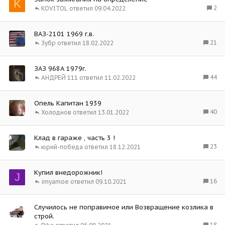
K
2
KOVITOL
09.04.2022
ВАЗ-2101 1969 г.в.
21
Зубр
18.02.2022
ЗАЗ 968А 1979г.
44
АНДРЕЙ 111
11.02.2022
Опель Капитан 1939
40
Холоднов
13.01.2022
Клад в гараже , часть 3 !
23
юрий-победа
18.12.2021
Купил внедорожник!
J
16
imyamoe
09.10.2021
Случилось не поправимое или Возвращение козлика в
строй.
18