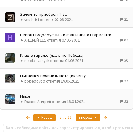
Pika
06.08.2021
Зачем-то приобрел Т 3....
21
vesihiisi
02.08.2021
Ремонт гидромуфты - избавление от гармошки .
Н
82
АНДРЕЙ 111
07.06.2021
Клад в гараже (жаль не Победа)
50
nikolajivanych
04.06.2021
Пытаемся починить мотоциклетку.
57
pobedovod
19.05.2021
Ныся
32
Граков Андрей
18.04.2021
Первый
Последняя
Назад
3 из 33
Вперед
Вам необходимо войти или зарегистрироваться, чтобы размеща