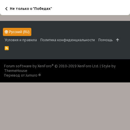
Не только о "Победах"
Русский (RU)
Условия и правила
Политика конфиденциальности
Помощь
R
S
S
®
Forum software by XenForo
© 2010-2019 XenForo Ltd.
|
Style by
ThemeHouse
Перевод от Jumuro ®