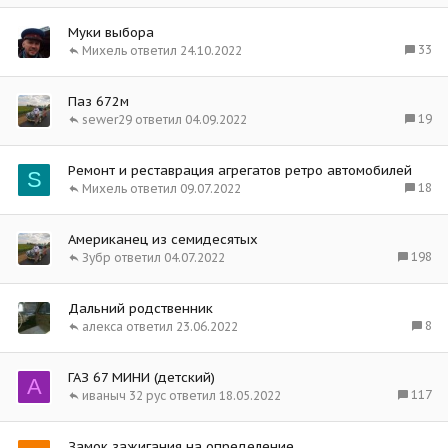
Муки выбора
33
Михель
24.10.2022
Паз 672м
19
sewer29
04.09.2022
Ремонт и реставрация агрегатов ретро автомобилей
S
18
Михель
09.07.2022
Американец из семидесятых
198
Зубр
04.07.2022
Дальний родственник
8
алекса
23.06.2022
ГАЗ 67 МИНИ (детский)
A
117
иваныч 32 рус
18.05.2022
Замок зажигания на определение