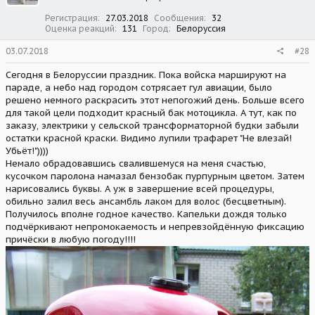
:
Регистрация
27.03.2018
Сообщения
32
Оценка реакций
131
Город
Белоруссия
03.07.2018
#28
Сегодня в Белоруссии праздник. Пока войска маршируют на
параде, а небо над городом сотрясает гул авиации, было
решено немного раскрасить этот непогожий день. Больше всего
для такой цели подходит красный бак мотоцикла. А тут, как по
заказу, электрики у сельской трансформаторной будки забыли
остатки красной краски. Видимо лупили трафарет "Не влезай!
Убьёт!"))))
Немало обрадовавшись свалившемуся на меня счастью,
кусочком паролона намазал бензобак пурпурным цветом. Затем
нарисовались буквы. А уж в завершение всей процедуры,
обильно залил весь ансамбль лаком для волос (бесцветным).
Получилось вполне годное качество. Капельки дождя только
подчёркивают непромокаемость и непревзойдённую фиксацию
причёски в любую погоду!!!!