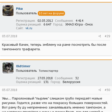
к
ц
Pika
и
Пользователь
10 лет на форуме
и
:
Регистрация
02.03.2012
Сообщения
4 414
Оценка реакций
6 647
Город
ХМАО Югра - Омск
Сайт
vk.ru
03.07.2018
#29
Красивый бачек, теперь эмблему на раме посмотреть бы после
тампонного трафарета.
0ldtimer
Пользователь
Топикстартер
Регистрация
27.03.2018
Сообщения
32
Оценка реакций
131
Город
Белоруссия
03.07.2018
#30
Увы.... Паролоновый "пырлик" слишком грубо передаёт малые
рисунки. Годится, разве что на покраску больших поверхностей.
Вот раму бу ду непременно замалёвывать именно тампоном, а
на картинку придётся у жены и дочки брать лак для ногтей и