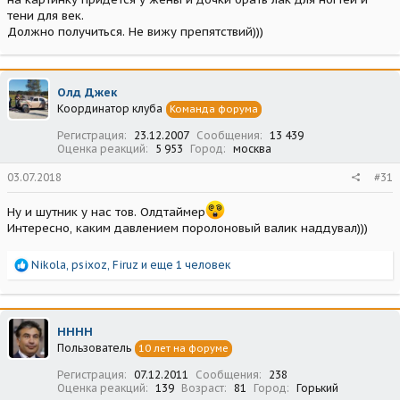
тени для век.
Должно получиться. Не вижу препятствий)))
Олд Джек
Координатор клуба
Команда форума
Регистрация
23.12.2007
Сообщения
13 439
Оценка реакций
5 953
Город
москва
03.07.2018
#31
Ну и шутник у нас тов. Олдтаймер
Интересно, каким давлением поролоновый валик наддувал)))
Р
Nikola
,
psixoz
,
Firuz
и еще 1 человек
е
а
к
ц
НННН
и
Пользователь
10 лет на форуме
и
:
Регистрация
07.12.2011
Сообщения
238
Оценка реакций
139
Возраст
81
Город
Горький