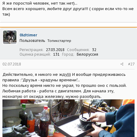
Я же поростой человек, нет так нет)...
Всем всего хорошего, любите друг друга!!! ( сорри если что-то не
так)
0ldtimer
Пользователь
Топикстартер
Регистрация
27.03.2018
Сообщения
32
Оценка реакций
131
Город
Белоруссия
02.07.2018
#27
Действительно, я никого не жду))) И вообще придерживаюсь
правила :"Друзья - крадуны времени"...
Но поскольку время никто не украл, то прошло оно с пользой.
Любимая работа - работа с двигателем. Для начала эту,
мохнатую от оксида железяку, нужно разобрать.