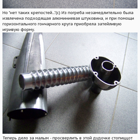
Но "нет таких крепостей..."(с) Из погреба незамедлительно была
извлечена подходящая алюминиевая штуковина, и при помощи
горизонтального гончарного круга приобрела затейливую
игривую форму.
Теперь дело за малым - просверлить в этой дудочке стопиццот