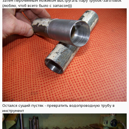
затем перочинным ножиком выстругать пару трубок-заготовок
(люблю, чтоб всего было с запасом)))
Остался сущий пустяк - превратить водопроводную трубу в
инструмент