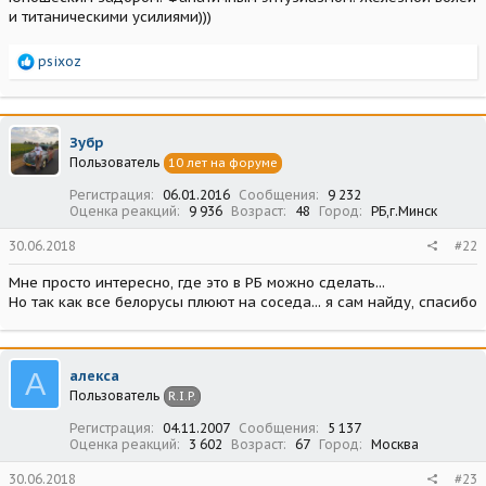
и титаническими усилиями)))
Р
psixoz
е
а
к
ц
Зубр
и
Пользователь
10 лет на форуме
и
:
Регистрация
06.01.2016
Сообщения
9 232
Оценка реакций
9 936
Возраст
48
Город
РБ,г.Минск
30.06.2018
#22
Мне просто интересно, где это в РБ можно сделать...
Но так как все белорусы плюют на соседа... я сам найду, спасибо
А
алекса
Пользователь
R.I.P.
Регистрация
04.11.2007
Сообщения
5 137
Оценка реакций
3 602
Возраст
67
Город
Москва
30.06.2018
#23