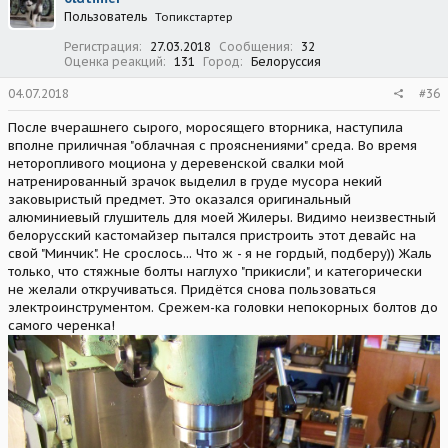
Пользователь
Топикстартер
Регистрация
27.03.2018
Сообщения
32
Оценка реакций
131
Город
Белоруссия
04.07.2018
#36
После вчерашнего сырого, моросящего вторника, наступила
вполне приличная "облачная с прояснениями" среда. Во время
неторопливого моциона у деревенской свалки мой
натренированный зрачок выделил в груде мусора некий
заковыристый предмет. Это оказался оригинальный
алюминиевый глушитель для моей Жилеры. Видимо неизвестный
белорусский кастомайзер пытался пристроить этот девайс на
свой "Минчик". Не срослось... Что ж - я не гордый, подберу)) Жаль
только, что стяжные болты наглухо "прикисли", и категорически
не желали откручиваться. Придётся снова пользоваться
электроинструментом. Срежем-ка головки непокорных болтов до
самого черенка!