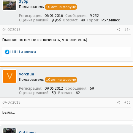
Зубр
Пользователь
10 лет на форуме
Регистрация
06.01.2016
Сообщения
9 232
Оценка реакций
9 936
Возраст
48
Город
РБ,г.Минск
04.07.2018
#34
Главное потом не вспоминать, что они есть)
Р
НННН
и
алекса
е
а
к
ц
V
vorchun
и
Пользователь
10 лет на форуме
и
:
Регистрация
09.05.2012
Сообщения
69
Оценка реакций
59
Возраст
62
04.07.2018
#35
Были...
0ldtimer