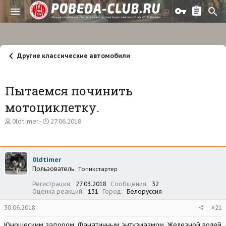
Другие классические автомобили
Пытаемся починить
мотоциклетку.
А
Д
0ldtimer
27.06.2018
в
а
т
т
о
а
р
н
0ldtimer
т
а
Пользователь
е
ч
Топикстартер
м
а
Регистрация
27.03.2018
Сообщения
32
ы
л
Оценка реакций
131
Город
Белоруссия
а
30.06.2018
#21
Юношеским задором. Фанатичным энтузиазмом. Железной волей