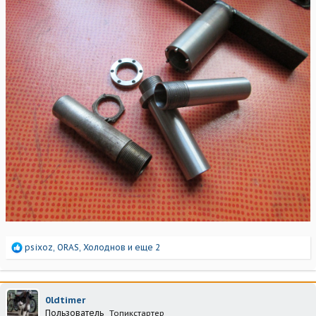
Р
psixoz
,
ORAS
,
Холоднов
и еще 2
е
а
к
ц
0ldtimer
и
Пользователь
Топикстартер
и