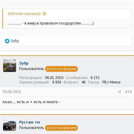
0ldtimer сказал(а):
............... - я живу в правовом государстве.............)
Р
Зубр
е
а
к
ц
Зубр
и
Пользователь
10 лет на форуме
и
:
Регистрация
06.01.2016
Сообщения
9 232
Оценка реакций
9 936
Возраст
48
Город
РБ,г.Минск
30.06.2018
#24
Ахах.... есть и + есть и много -
Рустам тм
Пользователь
10 лет на форуме