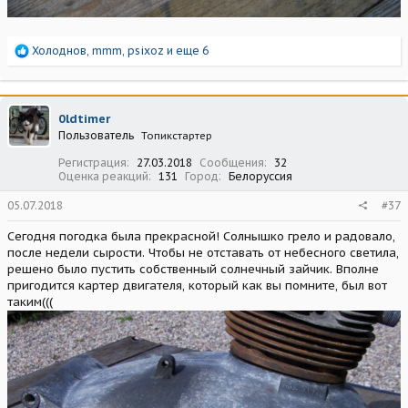
Р
Холоднов
,
mmm
,
psixoz
и еще 6
е
а
к
ц
0ldtimer
и
Пользователь
Топикстартер
и
:
Регистрация
27.03.2018
Сообщения
32
Оценка реакций
131
Город
Белоруссия
05.07.2018
#37
Сегодня погодка была прекрасной! Солнышко грело и радовало,
после недели сырости. Чтобы не отставать от небесного светила,
решено было пустить собственный солнечный зайчик. Вполне
пригодится картер двигателя, который как вы помните, был вот
таким(((