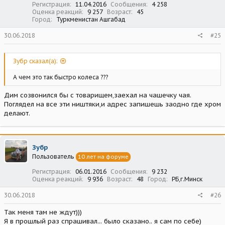
Регистрация
11.04.2016
Сообщения
4 258
Оценка реакций
9 257
Возраст
45
Город
Туркменистан Ашгабад
30.06.2018
#25
Зубр сказал(а):
А чем это так быстро колеса ???
Дим созвонился бы с товарищем,заехал на чашечку чая.
Поглядел на все эти ништяки,и адрес запишешь заодно где хром
делают.
Зубр
Пользователь
10 лет на форуме
Регистрация
06.01.2016
Сообщения
9 232
Оценка реакций
9 936
Возраст
48
Город
РБ,г.Минск
30.06.2018
#26
Так меня там не ждут)))
Я в прошлый раз спрашивал... было сказано.. я сам по себе)