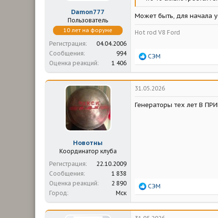
Damon777
Может быть, для начала у
Пользователь
10 лет на форуме
Hot rod V8 Ford
Регистрация
04.04.2006
Сообщения
994
Р
СЭМ
Оценка реакций
1 406
е
а
к
ц
31.05.2026
и
и
Генераторы тех лет В ПРИ
:
Новотны
Координатор клуба
Регистрация
22.10.2009
Сообщения
1 838
Оценка реакций
2 890
Р
СЭМ
Город
Мск
е
а
к
ц