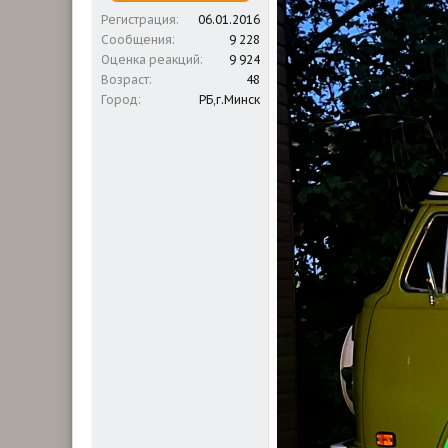
Регистрация
06.01.2016
Сообщения
9 228
Оценка реакций
9 924
Возраст
48
Город
РБ,г.Минск