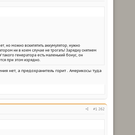
т, но можно вскипятить аккумулятор, нужно
ором ни в коем случае не трогать! Зарядку снятием
 такого генератора есть маленький бонус, он
ется при этом изрядно.
ения нет, а предохранитель горит . Америкосы туда
#1 262