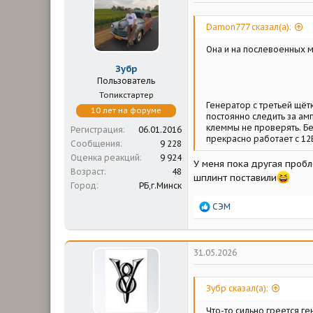
м
а
ы
л
а
Damon777 сказал(а):
Она и на послевоенных м
Зубр
Пользователь
Топикстартер
Генератор с третьей щёт
10 лет на форуме
постоянно следить за ам
клеммы не проверять. Бе
Регистрация
06.01.2016
прекрасно работает с 12В
Сообщения
9 228
Оценка реакций
9 924
У меня пока другая пробл
Возраст
48
шплинт поставили
Город
РБ,г.Минск
Р
СЭМ
е
а
к
ц
31.05.2026
и
и
:
Зубр сказал(а):
Что-то сильно греется ге