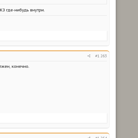
КЗ где-нибудь внутри.
#1 263
лжен, конечно.