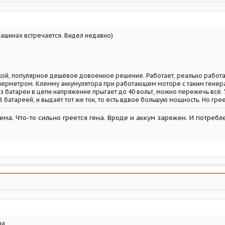
ашинах встречается. Видел недавно)
кой, популярное дешёвое довоенное решение. Работает, реально работае
перметром. Клемму аккумулятора при работающем моторе с таким генерат
з батареи в цепи напряжение прыгает до 40 вольт, можно пережечь всё. У
 батареей, и выдаёт тот же ток, то есть вдвое большую мощность. Но гре
ема. Что-то сильно греется гена. Вроде и аккум заряжен. И потребл
на