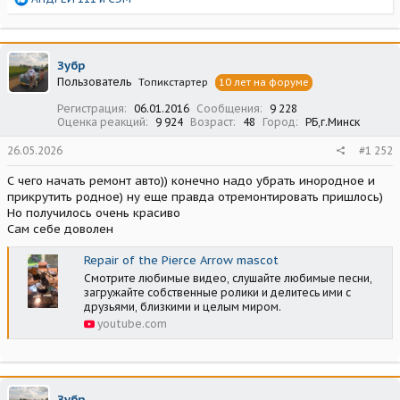
е
а
к
ц
Зубр
и
Пользователь
Топикстартер
10 лет на форуме
и
:
Регистрация
06.01.2016
Сообщения
9 228
Оценка реакций
9 924
Возраст
48
Город
РБ,г.Минск
26.05.2026
#1 252
С чего начать ремонт авто)) конечно надо убрать инородное и
прикрутить родное) ну еще правда отремонтировать пришлось)
Но получилось очень красиво
Сам себе доволен
Repair of the Pierce Arrow mascot
Смотрите любимые видео, слушайте любимые песни,
загружайте собственные ролики и делитесь ими с
друзьями, близкими и целым миром.
youtube.com
Зубр