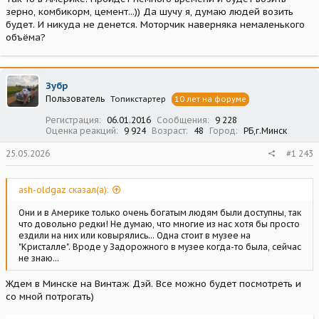
зерно, комбикорм, цемент...)) Да шучу я, думаю людей возить
будет. И никуда не денется. Моторчик наверняка немаленького
объёма?
Зубр
Пользователь
Топикстартер
10 лет на форуме
Регистрация
06.01.2016
Сообщения
9 228
Оценка реакций
9 924
Возраст
48
Город
РБ,г.Минск
25.05.2026
#1 243
ash-oldgaz сказал(а):
Они и в Америке только очень богатым людям были доступны, так
что довольно редки! Не думаю, что многие из нас хотя бы просто
ездили на них или ковырялись... Одна стоит в музее на
"Кристалле". Вроде у Задорожного в музее когда-то была, сейчас
не знаю...
Ждем в Минске на Винтаж Дэй. Все можно будет посмотреть и
со мной потрогать)