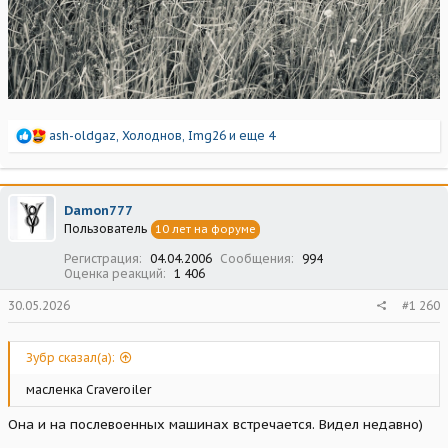
Р
ash-oldgaz
,
Холоднов
,
Img26
и еще 4
е
а
к
ц
Damon777
и
Пользователь
10 лет на форуме
и
:
Регистрация
04.04.2006
Сообщения
994
Оценка реакций
1 406
30.05.2026
#1 260
Зубр сказал(а):
масленка Craveroiler
Она и на послевоенных машинах встречается. Видел недавно)