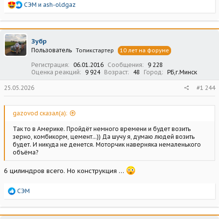
Р
СЭМ
и
ash-oldgaz
е
а
к
ц
Зубр
и
Пользователь
Топикстартер
10 лет на форуме
и
:
Регистрация
06.01.2016
Сообщения
9 228
Оценка реакций
9 924
Возраст
48
Город
РБ,г.Минск
25.05.2026
#1 244
gazovod сказал(а):
Так то в Америке. Пройдёт немного времени и будет возить
зерно, комбикорм, цемент...)) Да шучу я, думаю людей возить
будет. И никуда не денется. Моторчик наверняка немаленького
объёма?
6 цилиндров всего. Но конструкция …
Р
СЭМ
е
а
к