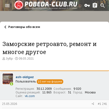
Разговоры обо всем
Заморские ретроавто, ремонт и
многое другое
А
Д
Зубр
09.05.2021
в
а
т
т
о
а
р
н
ash-oldgaz
т
а
Пользователь
е
ч
10 лет на форуме
м
а
Регистрация
30.12.2009
Сообщения
9 020
ы
л
Оценка реакций
11 865
Возраст
51
Город
Москва
а
Сайт
vk.com
25.05.2026
#1 241