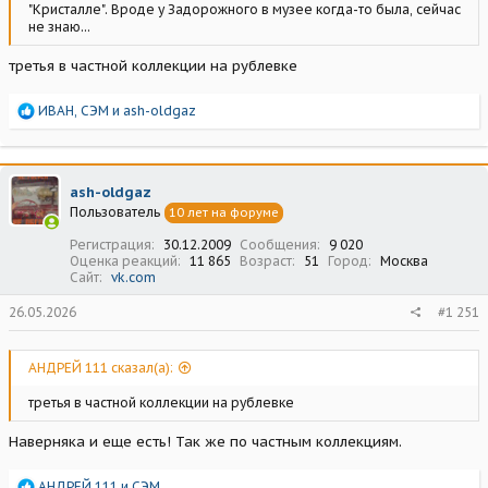
"Кристалле". Вроде у Задорожного в музее когда-то была, сейчас
не знаю...
третья в частной коллекции на рублевке
Р
ИВАН
,
СЭМ
и
ash-oldgaz
е
а
к
ц
ash-oldgaz
и
Пользователь
10 лет на форуме
и
:
Регистрация
30.12.2009
Сообщения
9 020
Оценка реакций
11 865
Возраст
51
Город
Москва
Сайт
vk.com
26.05.2026
#1 251
АНДРЕЙ 111 сказал(а):
третья в частной коллекции на рублевке
Наверняка и еще есть! Так же по частным коллекциям.
Р
АНДРЕЙ 111
и
СЭМ