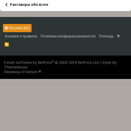
Разговоры обо всем
Русский (RU)
Условия и правила
Политика конфиденциальности
Помощь
R
S
S
®
Forum software by XenForo
© 2010-2019 XenForo Ltd.
|
Style by
ThemeHouse
Перевод от Jumuro ®