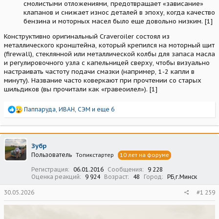
смолистыми отложениями, предотвращает «зависание»
клапанов и снижает износ деталей в эпоху, когда качество
бензина и моторных масел было еще довольно низким. [1]
Конструктивно оригинальный Craveroiler состоял из
металлического кронштейна, который крепился на моторный щит
(firewall), стеклянной или металлической колбы для запаса масла
и регулировочного узла с капельницей сверху, чтобы визуально
настраивать частоту подачи смазки (например, 1-2 капли в
минуту). Название часто коверкают при прочтении со старых
шильдиков (вы прочитали как «гравеоилел»). [1]
Р
Паппаруда
,
ИВАН
,
СЭМ
и еще 6
е
а
к
ц
Зубр
и
Пользователь
Топикстартер
10 лет на форуме
и
:
Регистрация
06.01.2016
Сообщения
9 228
Оценка реакций
9 924
Возраст
48
Город
РБ,г.Минск
30.05.2026
#1 259