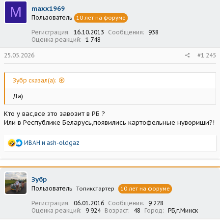
ц
M
maxx1969
и
Пользователь
10 лет на форуме
и
:
Регистрация
16.10.2013
Сообщения
938
Оценка реакций
1 748
25.05.2026
#1 245
Зубр сказал(а):
Да)
Кто у вас,все это завозит в РБ ?
Или в Республике Беларусь,появились картофельные нувориши?!
Р
ИВАН
и
ash-oldgaz
е
а
к
ц
Зубр
и
Пользователь
Топикстартер
10 лет на форуме
и
:
Регистрация
06.01.2016
Сообщения
9 228
Оценка реакций
9 924
Возраст
48
Город
РБ,г.Минск