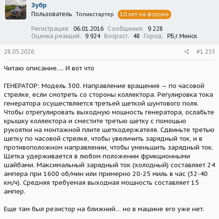
Зубр
и
Пользователь
Топикстартер
10 лет на форуме
и
:
Регистрация
06.01.2016
Сообщения
9 228
Оценка реакций
9 924
Возраст
48
Город
РБ,г.Минск
28.05.2026
#1 255
Читаю описание…. И вот что
ГЕНЕРАТОР: Модель 300. Направление вращения — по часовой
стрелке, если смотреть со стороны коллектора. Регулировка тока
генератора осуществляется третьей щеткой шунтового поля.
Чтобы отрегулировать выходную мощность генератора, ослабьте
крышку коллектора и сместите третью щетку с помощью
рукоятки на монтажной плите щеткодержателя. Сдвиньте третью
щетку по часовой стрелке, чтобы увеличить зарядный ток, и в
противоположном направлении, чтобы уменьшить зарядный ток.
Щетка удерживается в любом положении фрикционными
шайбами. Максимальный зарядный ток (холодный) составляет 24
ампера при 1600 об/мин или примерно 20-25 миль в час (32-40
км/ч). Средняя требуемая выходная мощность составляет 15
ампер.
Еще там был резистор на ближний… но в машине его уже нет.