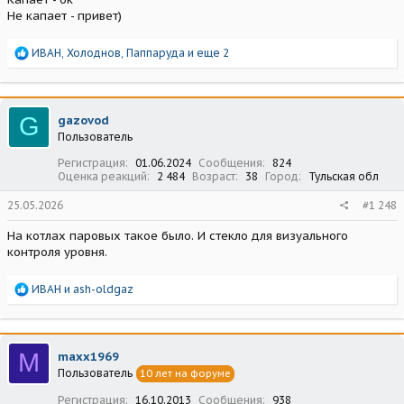
Не капает - привет)
Р
ИВАН
,
Холоднов
,
Паппаруда
и еще 2
е
а
к
ц
G
gazovod
и
Пользователь
и
:
Регистрация
01.06.2024
Сообщения
824
Оценка реакций
2 484
Возраст
38
Город
Тульская обл
25.05.2026
#1 248
На котлах паровых такое было. И стекло для визуального
контроля уровня.
Р
ИВАН
и
ash-oldgaz
е
а
к
ц
M
maxx1969
и
Пользователь
10 лет на форуме
и
:
Регистрация
16.10.2013
Сообщения
938