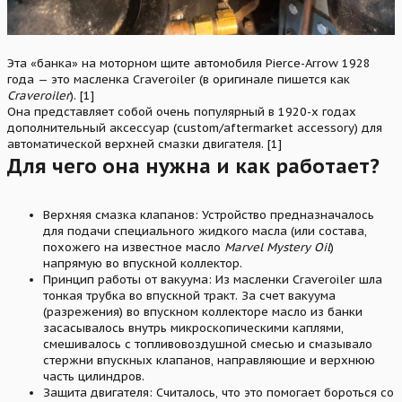
Эта «банка» на моторном щите автомобиля Pierce-Arrow 1928
года — это масленка Craveroiler (в оригинале пишется как
Craveroiler
). [1]
Она представляет собой очень популярный в 1920-х годах
дополнительный аксессуар (custom/aftermarket accessory) для
автоматической верхней смазки двигателя. [1]
Для чего она нужна и как работает?
Верхняя смазка клапанов: Устройство предназначалось
для подачи специального жидкого масла (или состава,
похожего на известное масло
Marvel Mystery Oil
)
напрямую во впускной коллектор.
Принцип работы от вакуума: Из масленки Craveroiler шла
тонкая трубка во впускной тракт. За счет вакуума
(разрежения) во впускном коллекторе масло из банки
засасывалось внутрь микроскопическими каплями,
смешивалось с топливовоздушной смесью и смазывало
стержни впускных клапанов, направляющие и верхнюю
часть цилиндров.
Защита двигателя: Считалось, что это помогает бороться со