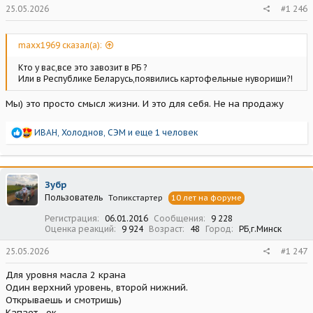
25.05.2026
#1 246
maxx1969 сказал(а):
Кто у вас,все это завозит в РБ ?
Или в Республике Беларусь,появились картофельные нувориши?!
Мы) это просто смысл жизни. И это для себя. Не на продажу
Р
ИВАН
,
Холоднов
,
СЭМ
и еще 1 человек
е
а
к
ц
Зубр
и
Пользователь
Топикстартер
10 лет на форуме
и
:
Регистрация
06.01.2016
Сообщения
9 228
Оценка реакций
9 924
Возраст
48
Город
РБ,г.Минск
25.05.2026
#1 247
Для уровня масла 2 крана
Один верхний уровень, второй нижний.
Открываешь и смотришь)
Капает - ок