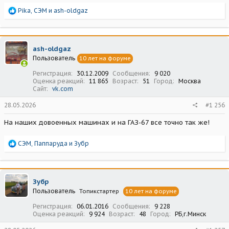
Р
Pika
,
СЭМ
и
ash-oldgaz
е
а
к
ц
ash-oldgaz
и
Пользователь
10 лет на форуме
и
:
Регистрация
30.12.2009
Сообщения
9 020
Оценка реакций
11 865
Возраст
51
Город
Москва
Сайт
vk.com
28.05.2026
#1 256
На наших довоенных машинах и на ГАЗ-67 все точно так же!
Р
СЭМ
,
Паппаруда
и
Зубр
е
а
к
ц
Зубр
и
Пользователь
Топикстартер
10 лет на форуме
и
:
Регистрация
06.01.2016
Сообщения
9 228
Оценка реакций
9 924
Возраст
48
Город
РБ,г.Минск