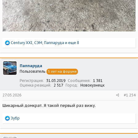
Р
Century XXI
,
СЭМ
,
Паппаруда
и еще 8
е
а
к
ц
Паппаруда
и
Пользователь
5 лет на форуме
и
:
Регистрация
31.03.2019
Сообщения
1 381
Оценка реакций
2 517
Город
Новокузнецк
27.05.2026
#1 254
Шикарный домкрат. Я такой первый раз вижу.
Р
Зубр
е
а
к
ц