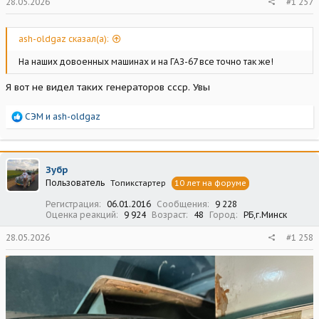
28.05.2026
#1 257
ash-oldgaz сказал(а):
На наших довоенных машинах и на ГАЗ-67 все точно так же!
Я вот не видел таких генераторов ссср. Увы
Р
СЭМ
и
ash-oldgaz
е
а
к
ц
Зубр
и
Пользователь
Топикстартер
10 лет на форуме
и
:
Регистрация
06.01.2016
Сообщения
9 228
Оценка реакций
9 924
Возраст
48
Город
РБ,г.Минск
28.05.2026
#1 258