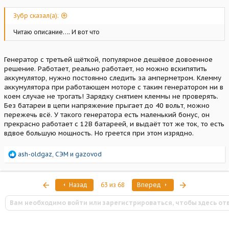
Зубр сказал(а):
Читаю описание…. И вот что
Генератор с третьей щёткой, популярное дешёвое довоенное
решение. Работает, реально работает, но можно вскипятить
аккумулятор, нужно постоянно следить за амперметром. Клемму
аккумулятора при работающем моторе с таким генератором ни в
коем случае не трогать! Зарядку снятием клеммы не проверять.
Без батареи в цепи напряжение прыгает до 40 вольт, можно
пережечь всё. У такого генератора есть маленький бонус, он
прекрасно работает с 12В батареей, и выдаёт тот же ток, то есть
вдвое большую мощность. Но греется при этом изрядно.
Р
ash-oldgaz
,
СЭМ
и
gazovod
е
а
к
Первый
Последняя
Назад
63 из 68
Вперед
ц
и
Вам необходимо войти или зарегистрироваться, чтобы здесь от
и
: