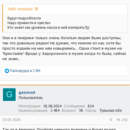
Зубр сказал(а):
Будут подробности
Надо привести в чувство
Кто знает как уровень масла в ней измерять?)))
Они и в Америке только очень богатым людям были доступны,
так что довольно редки! Не думаю, что многие из нас хотя бы
просто ездили на них или ковырялись... Одна стоит в музее на
"Кристалле". Вроде у Задорожного в музее когда-то была, сейчас
не знаю...
Р
Паппаруда
и
СЭМ
е
а
к
ц
G
gazovod
и
Пользователь
и
:
Регистрация
01.06.2024
Сообщения
824
Оценка реакций
2 484
Возраст
38
Город
Тульская обл
25.05.2026
#1 242
Так то в Америке. Пройдёт немного времени и будет возить