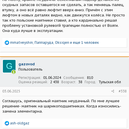
скудных запасов оставшегося не сделать, а так меняешь палец,
втулку, а оно всё равно люфтит вверх-вниз. Причём с этим
люфтом в новых деталях видно, как движутся колёса. Не просто
так кто польские маятники ставил, а кто кардинально решал
проблему установкой рулевогй трапеции полностью от Волги.
Она куда лучше в эксплуатации.
Р
mmatveyshin
,
Паппаруда
,
Oksiqen
и еще 1 человек
е
а
к
ц
G
gazovod
и
Пользователь
и
:
Регистрация
01.06.2024
Сообщения
810
Оценка реакций
2 438
Возраст
38
Город
Тульская обл
03.06.2025
#338
Соглашусь, оригинальный маятник неудачный. По мне лучшее
решение- маятник на шарикоподшипниках. Когда износились-
замена элементарна.
Р
ash-oldgaz
е