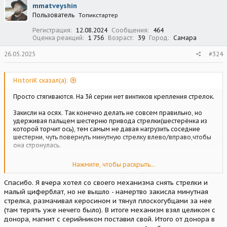
mmatveyshin
и
Пользователь
Топикстартер
и
:
Регистрация
12.08.2024
Сообщения
464
Оценка реакций
1 756
Возраст
39
Город
Самара
26.05.2025
#324
HistoriK сказал(а):
Просто стягиваются. На 3й серии нет винтиков крепления стрелок.
Закисли на осях. Так конечно делать не совсем правильно, но
удерживая пальцем шестерню привода стрелки(шестерёнка из
которой торчит ось), тем самым не давая нагрузить соседние
шестерни, чуть повернуть минутную стрелку влево/вправо,чтобы
она стронулась.
Если будете вдруг разбирать часы 2 й серии, там минутная
Нажмите, чтобы раскрыть...
стрелка с торца закреплена винтиком, и в добавок на оси резьба,
после она откручивается.
Спасибо. Я вчера хотел со своего механизма снять стрелки и
малый циферблат, но не вышло - намертво закисла минутная
На третьей серии всего этого уже нет.
стрелка, размачивал керосином и тянул плоскогубцами за нее
(там терять уже нечего было). В итоге механизм взял целиком с
донора, магнит с серийником поставил свой. Итого от донора в