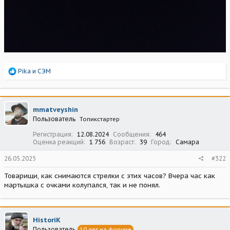
Р
Pika
и
СЭМ
е
а
к
ц
mmatveyshin
и
Пользователь
Топикстартер
и
:
Регистрация
12.08.2024
Сообщения
464
Оценка реакций
1 756
Возраст
39
Город
Самара
26.05.2025
#322
Товарищи, как снимаются стрелки с этих часов? Вчера час как
мартышка с очками колупался, так и не понял.
HistoriK
Пользователь
10 лет на форуме