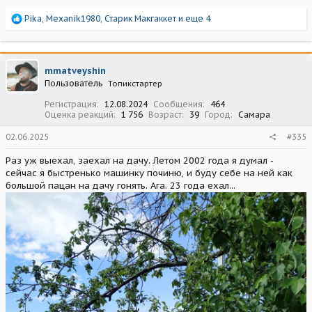
Р
Pika
,
Mexanik1980
,
Старик Макгаккет
и еще 4
е
а
к
ц
mmatveyshin
и
Пользователь
Топикстартер
и
:
Регистрация
12.08.2024
Сообщения
464
Оценка реакций
1 756
Возраст
39
Город
Самара
02.06.2025
#335
Раз уж выехал, заехал на дачу. Летом 2002 года я думал -
сейчас я быстренько машинку починю, и буду себе на ней как
большой пацан на дачу гонять. Ага. 23 года ехал...