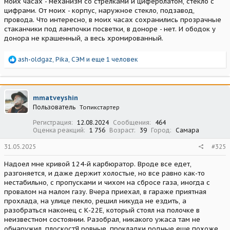
моих часах - механизм со стрелками и циферблатом, стекло с
цифрами. От моих - корпус, наружное стекло, подзавод,
провода. Что интересно, в моих часах сохранились прозрачные
стаканчики под лампочки посветки, в доноре - нет. И ободок у
донора не крашенный, а весь хромированный.
Р
ash-oldgaz
,
Pika
,
СЭМ
и еще 1 человек
е
а
к
ц
mmatveyshin
и
Пользователь
Топикстартер
и
:
Регистрация
12.08.2024
Сообщения
464
Оценка реакций
1 756
Возраст
39
Город
Самара
31.05.2025
#325
Надоел мне кривой 124-й карбюратор. Вроде все едет,
разгоняется, и даже держит холостые, но все равно как-то
нестабильно, с пропусками и чихом на сбросе газа, иногда с
провалом на малом газу. Вчера приехал, в гараже приятная
прохлада, на улице пекло, решил никуда не ездить, а
разобраться наконец с К-22Е, который стоял на полочке в
неизвестном состоянии. Разобрал, никакого ужаса там не
обнаружил, плоскостЯ ровные, прокладки родные еще похоже,