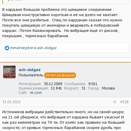
В кардане большая проблема это шлицевое соединение .
Шлицевая конструктивно короткая и её на долго не хватает .
Почти все они разбитые . Спец по карданам сказал что нужно
покупать шлицевую от иномарки и вваривать в победовский
кардан . Потом балансировать . Но вибрация ещё от дисков ,
покрышек , тормозных барабанов .
Р
mmatveyshin
и
ash-oldgaz
е
а
к
ц
ash-oldgaz
и
Пользователь
10 лет на форуме
и
:
Регистрация
30.12.2009
Сообщения
9 011
Оценка реакций
11 841
Возраст
51
Город
Москва
Сайт
vk.com
31.05.2025
#328
Источников вибрации действительно много, но на своей шкуре,
на 21-ой убедился, что вибрация от кардана бывает ужасна! И
как раз километрах на 70-ти. От колёс как правило на большей
скорости, от кривых тормозных барабанов скорее дробь при