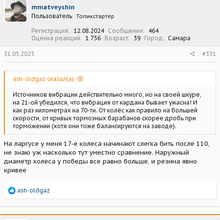
mmatveyshin
Пользователь
Топикстартер
Регистрация
12.08.2024
Сообщения
464
Оценка реакций
1 756
Возраст
39
Город
Самара
31.05.2025
#331
ash-oldgaz сказал(а):
Источников вибрации действительно много, но на своей шкуре,
на 21-ой убедился, что вибрация от кардана бывает ужасна! И
как раз километрах на 70-ти. От колёс как правило на большей
скорости, от кривых тормозных барабанов скорее дробь при
торможении (хотя они тоже балансируются на заводе).
На ларгусе у меня 17-е колеса начинают слегка бить после 110,
не знаю уж насколько тут уместно сравнение. Наружный
диаметр колеса у победы все равно больше, и резина явно
кривее
Р
ash-oldgaz
е
а
к