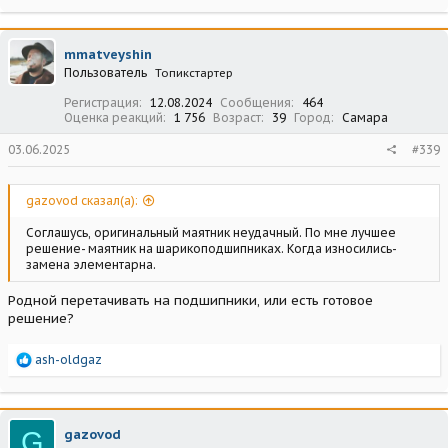
а
к
ц
mmatveyshin
и
Пользователь
Топикстартер
и
:
Регистрация
12.08.2024
Сообщения
464
Оценка реакций
1 756
Возраст
39
Город
Самара
03.06.2025
#339
gazovod сказал(а):
Соглашусь, оригинальный маятник неудачный. По мне лучшее
решение- маятник на шарикоподшипниках. Когда износились-
замена элементарна.
Родной перетачивать на подшипники, или есть готовое
решение?
Р
ash-oldgaz
е
а
к
ц
G
gazovod
и