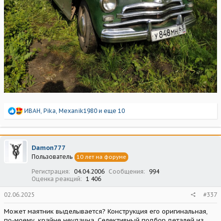
Р
ИВАН
,
Pika
,
Mexanik1980
и еще 10
е
а
к
ц
Damon777
и
Пользователь
10 лет на форуме
и
:
Регистрация
04.04.2006
Сообщения
994
Оценка реакций
1 406
02.06.2025
#337
Может маятник выделывается? Конструкция его оригинальная,
по-моему, крайне неудачна. Селективный подбор деталей из