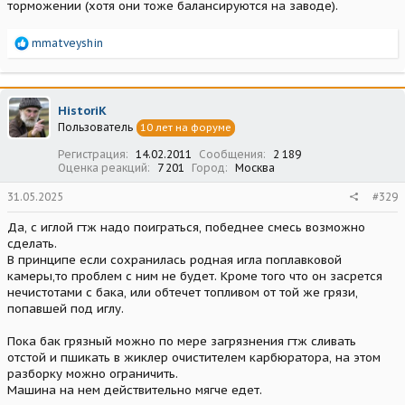
торможении (хотя они тоже балансируются на заводе).
Р
mmatveyshin
е
а
к
ц
HistoriK
и
Пользователь
10 лет на форуме
и
:
Регистрация
14.02.2011
Сообщения
2 189
Оценка реакций
7 201
Город
Москва
31.05.2025
#329
Да, с иглой гтж надо поиграться, победнее смесь возможно
сделать.
В принципе если сохранилась родная игла поплавковой
камеры,то проблем с ним не будет. Кроме того что он засрется
нечистотами с бака, или обтечет топливом от той же грязи,
попавшей под иглу.
Пока бак грязный можно по мере загрязнения гтж сливать
отстой и пшикать в жиклер очистителем карбюратора, на этом
разборку можно ограничить.
Машина на нем действительно мягче едет.