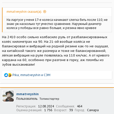
mmatveyshin сказал(а):
На ларгусе у меня 17-е колеса начинают слегка бить после 110, не
знаю уж насколько тут уместно сравнение. Наружный диаметр
колеса у победы все равно больше, и резина явно кривее
На 2410 особо сильно колбасило руль от разбалансированных
колёс километрах на 90. На 21-ой вообще колёса не
балансировал и вибраций на родной резине как-то не ощущал,
на китайской такого же размера и тоже не балансированной,
лёгкая вибрация на руле появлялась на 110 км/час. А от кривого
кардана на 60, особенно при разгоне в горку, аж пломбы из
зубов выскакивали!
Р
Pika
,
mmatveyshin
и
СЭМ
е
а
к
ц
mmatveyshin
и
Пользователь
Топикстартер
и
:
Регистрация
12.08.2024
Сообщения
464
Оценка реакций
1 756
Возраст
39
Город
Самара