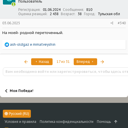
Пользователь
и
:
Регистрация
01.06.2024
Сообщения
810
Оценка реакций
2 438
Возраст
38
Город
Тульская обл
03.06.2025
#340
На моей- родной переточенный.
Р
ash-oldgaz
и
mmatveyshin
е
а
к
Первый
Последняя
Назад
17 из 31
Вперед
ц
и
Вам необходимо войти или зарегистрироваться, чтобы здесь от
и
:
Моя Победа!
Русский (RU)
Условия и правила
Политика конфиденциальности
Помощь