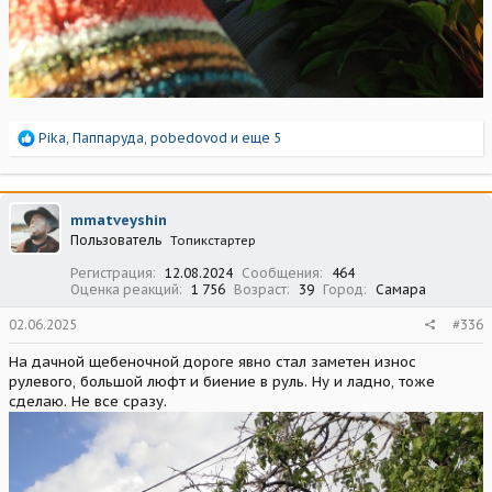
Р
Pika
,
Паппаруда
,
pobedovod
и еще 5
е
а
к
ц
mmatveyshin
и
Пользователь
Топикстартер
и
:
Регистрация
12.08.2024
Сообщения
464
Оценка реакций
1 756
Возраст
39
Город
Самара
02.06.2025
#336
На дачной щебеночной дороге явно стал заметен износ
рулевого, большой люфт и биение в руль. Ну и ладно, тоже
сделаю. Не все сразу.