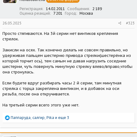
Регистрация
14.02.2011
Сообщения
2 189
Оценка реакций
7 201
Город
Москва
26.05.2025
#323
Просто стягиваются. На 3й серии нет винтиков крепления
стрелок.
Закисли на осях. Так конечно делать не совсем правильно, но
удерживая пальцем шестерню привода стрелки(шестерёнка из
которой торчит ось), тем самым не давая нагрузить соседние
шестерни, чуть повернуть минутную стрелку влево/вправо,чтобы
она стронулась.
Если будете вдруг разбирать часы 2 й серии, там минутная
стрелка с торца закреплена винтиком, и в добавок на оси
резьба, после она откручивается.
На третьей серии всего этого уже нет.
Р
Паппаруда
,
салгир
,
Pika
и еще 3
е
а
к
ц