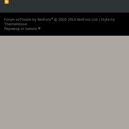
R
S
S
®
Forum software by XenForo
© 2010-2019 XenForo Ltd.
|
Style by
ThemeHouse
Перевод от Jumuro ®