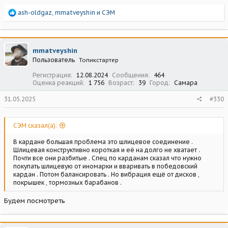
Р
ash-oldgaz
,
mmatveyshin
и
СЭМ
е
а
к
ц
mmatveyshin
и
Пользователь
Топикстартер
и
:
Регистрация
12.08.2024
Сообщения
464
Оценка реакций
1 756
Возраст
39
Город
Самара
31.05.2025
#330
СЭМ сказал(а):
В кардане большая проблема это шлицевое соединение .
Шлицевая конструктивно короткая и её на долго не хватает .
Почти все они разбитые . Спец по карданам сказал что нужно
покупать шлицевую от иномарки и вваривать в победовский
кардан . Потом балансировать . Но вибрация ещё от дисков ,
покрышек , тормозных барабанов .
Будем посмотреть