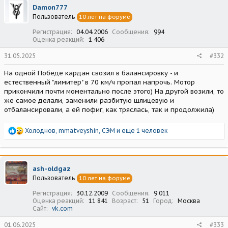
ц
Damon777
и
Пользователь
10 лет на форуме
и
:
Регистрация
04.04.2006
Сообщения
994
Оценка реакций
1 406
31.05.2025
#332
На одной Победе кардан свозил в балансировку - и
естественный "лимитер" в 70 км/ч пропал напрочь. Мотор
прикончили почти моментально после этого) На другой возили, то
же самое делали, заменили разбитую шлицевую и
отбалансировали, а ей пофиг, как тряслась, так и продолжила)
Р
Холоднов
,
mmatveyshin
,
СЭМ
и еще 1 человек
е
а
к
ц
ash-oldgaz
и
Пользователь
10 лет на форуме
и
:
Регистрация
30.12.2009
Сообщения
9 011
Оценка реакций
11 841
Возраст
51
Город
Москва
Сайт
vk.com
01.06.2025
#333