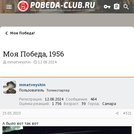
Моя Победа!
Моя Победа, 1956
А
Д
mmatveyshin
12.08.2024
в
а
т
т
о
а
р
н
mmatveyshin
т
а
Пользователь
е
ч
Топикстартер
м
а
Регистрация
12.08.2024
Сообщения
464
ы
л
Оценка реакций
1 756
Возраст
39
Город
Самара
а
25.05.2025
#321
А было вот так вот