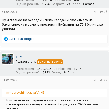
Регистрация
12.08.2024
Сообщения
464
Оценка реакций
1 756
Возраст
39
Город
Самара
31.05.2025
#326
Ну и главное на очереди - снять кардан и свозить его на
балансировку и замену крестовин. Вибрации на 70-80км/ч уже
утомили.
Р
СЭМ
и
ash-oldgaz
е
а
к
ц
СЭМ
и
Пользователь
10 лет на форуме
и
:
Регистрация
12.01.2015
Сообщения
4 797
Оценка реакций
9 152
Город
Выборг
31.05.2025
#327
mmatveyshin сказал(а):
Ну и главное на очереди - снять кардан и свозить его на
балансировку и замену крестовин. Вибрации на 70-80км/ч уже
утомили.