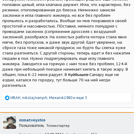
поплавок целый, игла клапана держит. Игла, что характерно, без
резинки, отополированная до блеска. Немножко закисли
заслонки и игла главного жиклера, но все без проблем
промылось и разработалось. Вообще он мне понравился своей
простотой и массивностью. ПОставил, немного помудрил с
приводами заслонок (сопряжение дросселя с воздушной
заслонкой, разобрался. На холостых работа мотора стала явно
мягче, без пропусков, и даже звук другой. Едет уверенно, на
сбросе газа тоже никакой продриси, но будто бы слегка хуже
стала разгоняться. С другой стороны, теперь едет и без нажатия
педали в пол. Нужно подрегулировать еще иглу главного
жиклера. Заводится на горячую с ним тоже без проблем, 124-й
даже при небольшой поездке начинает кипеть в такую жару. В
общем, пока К-22 меня радует. В
Куйбышев
Самару еще не
ездил, катался по городку, тут больше 70 на ней негде
разгоняться.
Р
ИВАН
,
nikolajivanych
,
Mexanik1980
и еще 5
е
а
к
ц
mmatveyshin
и
Пользователь
Топикстартер
и
: