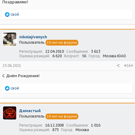
Поздравляю!
Р
свой
е
а
к
ц
nikolajivanych
и
Пользователь
10 лет на форуме
и
:
Регистрация
22.04.2010
Сообщения
3 613
Оценка реакций
6 620
Возраст
56
Город
Москва ЮАО
23.06.2021
#164
С Днём Рождения!
Р
свой
е
а
к
ц
Димастый
и
Пользователь
10 лет на форуме
и
:
Регистрация
16.12.2008
Сообщения
1 016
Оценка реакций
873
Город
Москва