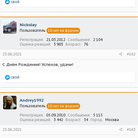
Р
свой
е
а
к
ц
Nickolay
и
Пользователь
10 лет на форуме
и
:
Регистрация
21.03.2012
Сообщения
2 104
Оценка реакций
3 903
Возраст
76
23.06.2021
#162
С Днём Рождения! Успехов, удачи!
Р
свой
е
а
к
ц
Andrey1992
и
Пользователь
10 лет на форуме
и
:
Регистрация
05.09.2010
Сообщения
5 115
Оценка реакций
3 442
Возраст
34
Город
Москва
23.06.2021
#163