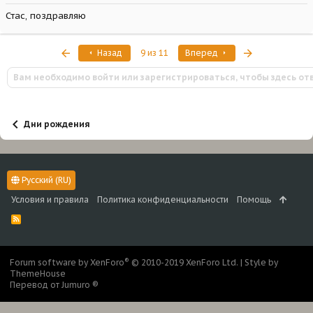
Стас, поздравляю
Первый
Последняя
Назад
9 из 11
Вперед
Вам необходимо войти или зарегистрироваться, чтобы здесь от
Дни рождения
Русский (RU)
Условия и правила
Политика конфиденциальности
Помощь
R
S
S
®
Forum software by XenForo
© 2010-2019 XenForo Ltd.
|
Style by
ThemeHouse
Перевод от Jumuro ®