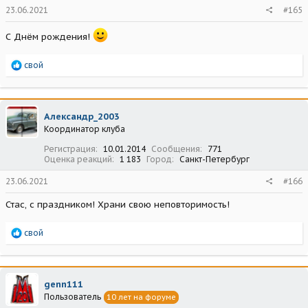
23.06.2021
#165
С Днём рождения!
Р
свой
е
а
к
ц
Александр_2003
и
Координатор клуба
и
:
Регистрация
10.01.2014
Сообщения
771
Оценка реакций
1 183
Город
Санкт-Петербург
23.06.2021
#166
Стас, с праздником! Храни свою неповторимость!
Р
свой
е
а
к
ц
genn111
и
Пользователь
10 лет на форуме
и