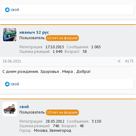
Р
свой
е
а
к
ц
иваныч 32 рус
и
Пользователь
10 лет на форуме
и
:
Регистрация
17.10.2015
Сообщения
1 065
Оценка реакций
1 649
Возраст
58
28.06.2021
#173
С днем рождения. Здоровья . Мира . Добра!
Р
свой
е
а
к
ц
свой
и
Пользователь
10 лет на форуме
и
:
Регистрация
28.05.2012
Сообщения
3 150
Оценка реакций
746
Возраст
48
Город
Москва, Звенигород