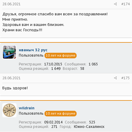
28.06.2021
#174
Друзья, огромное спасибо вам всем за поздравления!
Мне приятно.
Здоровья вам и вашим близким.
Храни вас Господь!!!
иваныч 32 рус
Пользователь
10 лет на форуме
Регистрация
17.10.2015
Сообщения
1 065
Оценка реакций
1 649
Возраст
58
28.06.2021
#175
Будь здоров!
wildrain
Пользователь
10 лет на форуме
Регистрация
09.02.2014
Сообщения
525
Оценка реакций
271
Город
Южно-Сахалинск