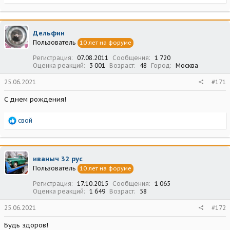
е
а
к
ц
Дельфин
и
Пользователь
10 лет на форуме
и
:
Регистрация
07.08.2011
Сообщения
1 720
Оценка реакций
3 001
Возраст
48
Город
Москва
25.06.2021
#171
С днем рождения!
Р
свой
е
а
к
ц
иваныч 32 рус
и
Пользователь
10 лет на форуме
и
:
Регистрация
17.10.2015
Сообщения
1 065
Оценка реакций
1 649
Возраст
58
25.06.2021
#172
Будь здоров!