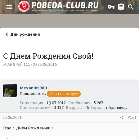
Дни рождения
С Днем Рождения Свой!
А
Д
АНДРЕЙ 111
23.06.2016
в
а
т
т
о
а
р
н
Mexanik1980
т
а
Пользователь
е
ч
10 лет на форуме
м
а
Регистрация
19.03.2012
Сообщения
5 263
ы
л
Оценка реакций
3 387
Возраст
46
Город
г Бронницы
а
23.06.2021
#161
Стас с Днём Рождения!!!