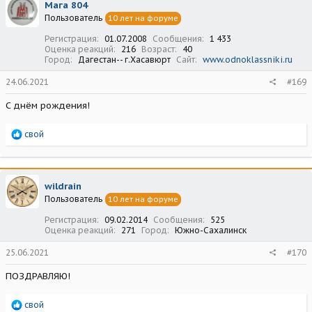
Мага 804
и
Пользователь
10 лет на форуме
и
:
Регистрация
01.07.2008
Сообщения
1 433
Оценка реакций
216
Возраст
40
Город
Дагестан-- г.Хасавюрт
Сайт
www.odnoklassniki.ru
24.06.2021
#169
С днём рождения!
Р
свой
е
а
к
ц
wildrain
и
Пользователь
10 лет на форуме
и
:
Регистрация
09.02.2014
Сообщения
525
Оценка реакций
271
Город
Южно-Сахалинск
25.06.2021
#170
ПОЗДРАВЛЯЮ!
Р
свой