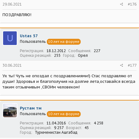
29.06.2021
#176
ПОЗДРАВЛЯЮ!
U
Ustas 57
Пользователь
10 лет на форуме
Регистрация
18.12.2012
Сообщения
227
Оценка реакций
255
Город
Орел
30.06.2021
#177
Ух ты! Чуть не опоздал с поздравлениями!) Стас поздравляю от
души! Здоровья и благополучия на долгие лета,оставайся всегда
таким отзывчивым ,СВОИм человеком!
Рустам тм
Пользователь
10 лет на форуме
Регистрация
11.04.2016
Сообщения
4 258
Оценка реакций
9 257
Возраст
45
Город
Туркменистан Ашгабад