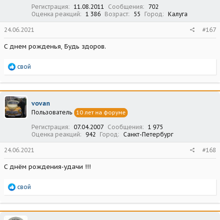
:
Регистрация
11.08.2011
Сообщения
702
Оценка реакций
1 386
Возраст
55
Город
Калуга
24.06.2021
#167
С днем рожденья, Будь здоров.
Р
свой
е
а
к
ц
vovan
и
Пользователь
10 лет на форуме
и
:
Регистрация
07.04.2007
Сообщения
1 975
Оценка реакций
942
Город
Санкт-Петербург
24.06.2021
#168
С днём рождения-удачи !!!
Р
свой
е
а
к
ц