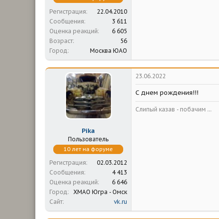
Регистрация
22.04.2010
Сообщения
3 611
Оценка реакций
6 605
Возраст
56
Город
Москва ЮАО
23.06.2022
С днем рождения!!!
Слипый казав - побачим ...
Pika
Пользователь
10 лет на форуме
Регистрация
02.03.2012
Сообщения
4 413
Оценка реакций
6 646
Город
ХМАО Югра - Омск
Сайт
vk.ru