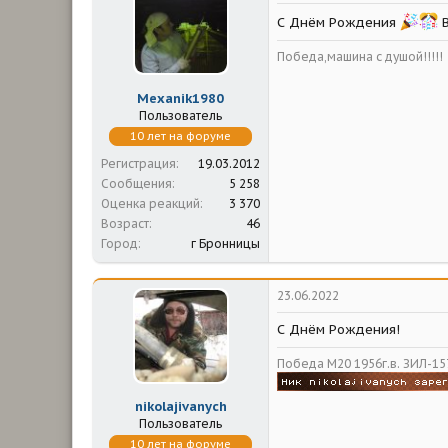
м
а
ы
л
С Днём Рождения
В
а
Победа,машина с душой!!!!!
Mexanik1980
Пользователь
10 лет на форуме
Регистрация
19.03.2012
Сообщения
5 258
Оценка реакций
3 370
Возраст
46
Город
г Бронницы
23.06.2022
С Днём Рождения!
Победа М20 1956г.в. ЗИЛ-157
nikolajivanych
Пользователь
10 лет на форуме