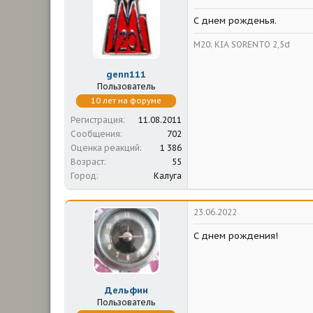
С днем рожденья.
М20; KIA SORENTO 2,5d
genn111
Пользователь
10 лет на форуме
Регистрация
11.08.2011
Сообщения
702
Оценка реакций
1 386
Возраст
55
Город
Калуга
23.06.2022
С днем рождения!
Дельфин
Пользователь