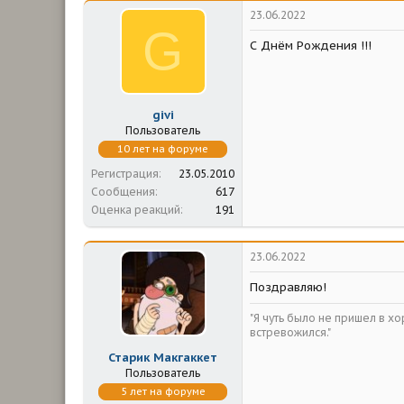
23.06.2022
G
С Днём Рождения !!!
givi
Пользователь
10 лет на форуме
Регистрация
23.05.2010
Сообщения
617
Оценка реакций
191
23.06.2022
Поздравляю!
"Я чуть было не пришел в х
встревожился."
Старик Макгаккет
Пользователь
5 лет на форуме