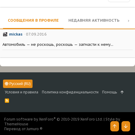
СООБЩЕНИЯ В ПРОФИЛЕ
НЕДАВНЯЯ АКТИВНОСТЬ
КО
mickas
07.09.2016
Автомобиль — не роскошь, роскошь — запчасти к нему...
Русский (RU)
Условия и правила
Политика конфиденциальности
Помощь
R
S
S
®
Forum software by XenForo
© 2010-2019 XenForo Ltd.
|
Style by
ThemeHouse
Перевод от Jumuro ®
Верх
Низ