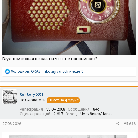
Гауя, поисковая шкала ни чего не напоминает?
Р
Холоднов
,
ORAS
,
nikolajivanych
и еще 8
е
а
к
ц
Century XXI
и
Пользователь
10 лет на форуме
и
:
Регистрация
18.04.2008
Сообщения
843
Оценка реакций
2 613
Город
Челябинск/Hanau
27.06.2026
#5 686