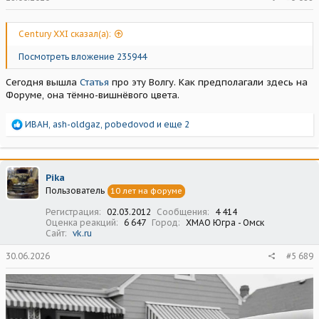
Century XXI сказал(а):
Посмотреть вложение 235944
Сегодня вышла
Статья
про эту Волгу. Как предполагали здесь на
Форуме, она тёмно-вишнёвого цвета.
Р
ИВАН
,
ash-oldgaz
,
pobedovod
и еще 2
е
а
к
ц
Pika
и
Пользователь
10 лет на форуме
и
:
Регистрация
02.03.2012
Сообщения
4 414
Оценка реакций
6 647
Город
ХМАО Югра - Омск
Сайт
vk.ru
30.06.2026
#5 689