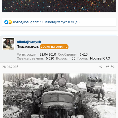
Р
Холоднов
,
genn111
,
nikolajivanych
и еще 5
е
а
к
ц
nikolajivanych
и
Пользователь
10 лет на форуме
и
:
Регистрация
22.04.2010
Сообщения
3 613
Оценка реакций
6 620
Возраст
56
Город
Москва ЮАО
28.07.2026
#5 691