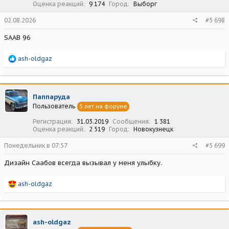
Оценка реакций
9 174
Город
Выборг
02.08.2026
#5 698
SAAB 96
Р
ash-oldgaz
е
а
к
ц
Паппаруда
и
Пользователь
5 лет на форуме
и
:
Регистрация
31.03.2019
Сообщения
1 381
Оценка реакций
2 519
Город
Новокузнецк
Понедельник в 07:57
#5 699
Дизайн Саабов всегда вызывал у меня улыбку.
Р
ash-oldgaz
е
а
к
ц
ash-oldgaz
и