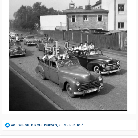
Р
Холоднов
,
nikolajivanych
,
ORAS
и еще 6
е
а