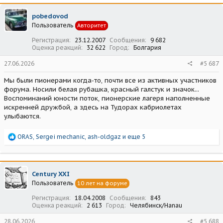
к
ц
pobedovod
и
Пользователь
Авторитет
и
:
Регистрация
23.12.2007
Сообщения
9 682
Оценка реакций
32 622
Город
Болгария
27.06.2026
#5 687
Мы были пионерами когда-то, почти все из активных участников
форума. Носили белая рубашка, красный галстук и значок...
Воспоминаний юности поток, пионерские лагеря наполненные
искренней дружбой, а здесь на Тудорах кабриолетах
улыбаются.
Р
ORAS
,
Sergei mechanic
,
ash-oldgaz
и еще 5
е
а
к
ц
Century XXI
и
Пользователь
10 лет на форуме
и
:
Регистрация
18.04.2008
Сообщения
843
Оценка реакций
2 613
Город
Челябинск/Hanau
28.06.2026
#5 688