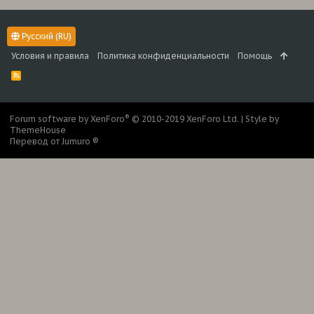
Русский (RU)
Условия и правила
Политика конфиденциальности
Помощь
R
S
S
®
Forum software by XenForo
© 2010-2019 XenForo Ltd.
|
Style by
ThemeHouse
Перевод от Jumuro ®