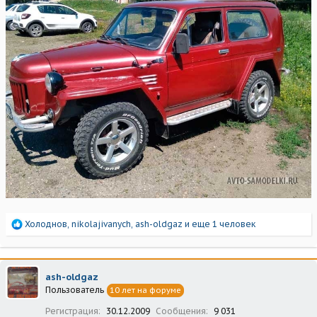
Р
Холоднов
,
nikolajivanych
,
ash-oldgaz
и еще 1 человек
е
а
к
ц
ash-oldgaz
и
Пользователь
10 лет на форуме
и
:
Регистрация
30.12.2009
Сообщения
9 031