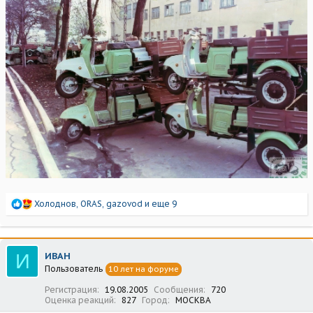
Р
Холоднов
,
ORAS
,
gazovod
и еще 9
е
а
к
ц
И
ИВАН
и
Пользователь
10 лет на форуме
и
:
Регистрация
19.08.2005
Сообщения
720
Оценка реакций
827
Город
МОСКВА