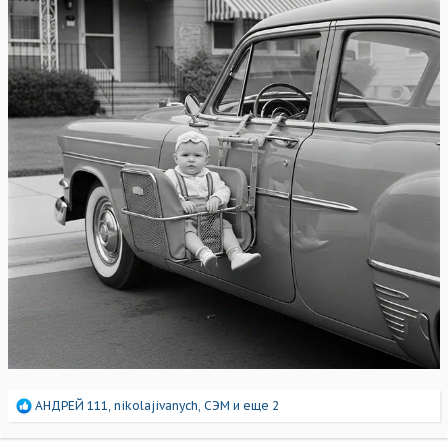
Р
АНДРЕЙ 111
,
nikolajivanych
,
СЭМ
и еще 2
е
а