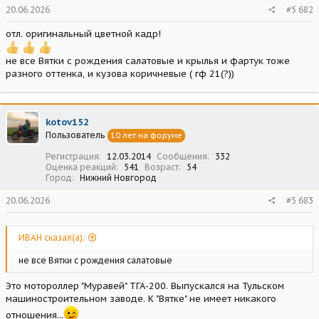
20.06.2026
#5 682
отл. оригинальный цветной кадр!
не все Вятки с рождения салатовые и крылья и фартук тоже
разного оттенка, и кузова коричневые ( гф 21(?))
kotov152
Пользователь
10 лет на форуме
Регистрация
12.03.2014
Сообщения
332
Оценка реакций
541
Возраст
54
Город
Нижний Новгород
20.06.2026
#5 683
ИВАН сказал(а):
не все Вятки с рождения салатовые
Это мотороллер "Муравей" ТГА-200. Выпускался на Тульском
машиностроительном заводе. К "Вятке" не имеет никакого
отношения...