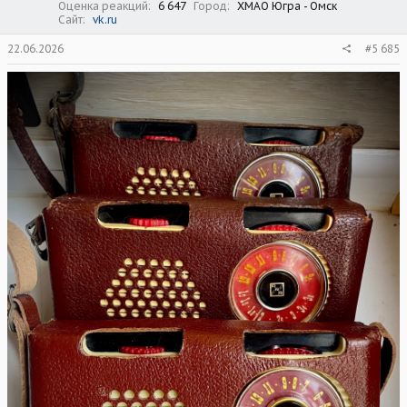
Оценка реакций
6 647
Город
ХМАО Югра - Омск
Сайт
vk.ru
22.06.2026
#5 685