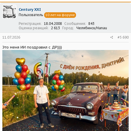
к
ц
Century XXI
и
Пользователь
10 лет на форуме
и
:
Регистрация
18.04.2008
Сообщения
843
Оценка реакций
2 613
Город
Челябинск/Hanau
11.07.2026
#5 690
Это меня ИИ поздравил с ДР))))