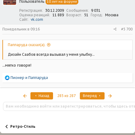
Пользователь
10 лет на форуме
и
:
Регистрация
30.12.2009
Сообщения
9 031
Оценка реакций
11 889
Возраст
51
Город
Москва
Сайт
vk.com
Понедельник в 09:16
#5 700
Паппаруда сказал(а):
Дизайн Саабов всегда вызывал у меня улыбку...
...мягко говоря!
Р
Пионер
и
Паппаруда
е
а
к
Первый
Последняя
Назад
285 из 287
Вперед
ц
и
Вам необходимо войти или зарегистрироваться, чтобы здесь от
и
:
Ретро-Стиль