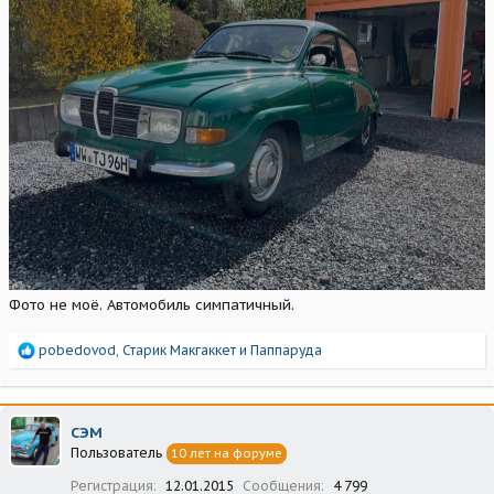
Фото не моё. Автомобиль симпатичный.
Р
pobedovod
,
Старик Макгаккет
и
Паппаруда
е
а
к
ц
СЭМ
и
Пользователь
10 лет на форуме
и
:
Регистрация
12.01.2015
Сообщения
4 799