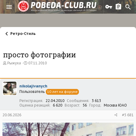
Ретро-Стиль
просто фотографии
А
Д
Рыжуха
07.11.2010
в
а
т
т
о
а
р
н
nikolajivanych
т
а
Пользователь
е
ч
10 лет на форуме
м
а
Регистрация
22.04.2010
Сообщения
3 613
ы
л
Оценка реакций
6 620
Возраст
56
Город
Москва ЮАО
а
20.06.2026
#5 681