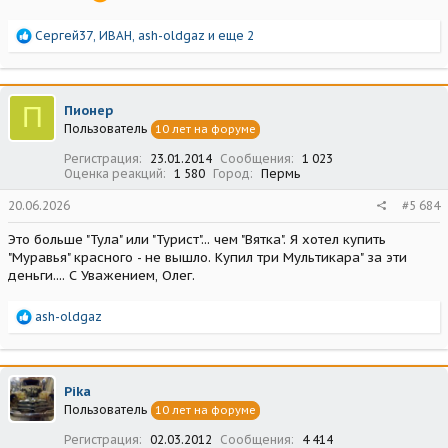
Р
Сергей37
,
ИВАН
,
ash-oldgaz
и еще 2
е
а
к
ц
П
Пионер
и
Пользователь
10 лет на форуме
и
:
Регистрация
23.01.2014
Сообщения
1 023
Оценка реакций
1 580
Город
Пермь
20.06.2026
#5 684
Это больше "Тула" или "Турист"... чем "Вятка". Я хотел купить
"Муравья" красного - не вышло. Купил три Мультикара" за эти
деньги.... С Уважением, Олег.
Р
ash-oldgaz
е
а
к
ц
Pika
и
Пользователь
10 лет на форуме
и
:
Регистрация
02.03.2012
Сообщения
4 414