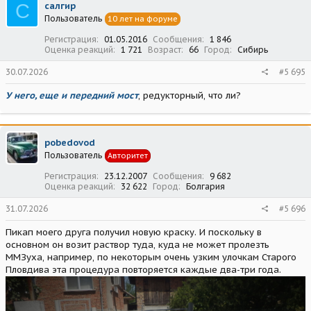
С
салгир
и
Пользователь
10 лет на форуме
и
:
Регистрация
01.05.2016
Сообщения
1 846
Оценка реакций
1 721
Возраст
66
Город
Сибирь
30.07.2026
#5 695
У него, еще и передний мост
, редукторный, что ли?
pobedovod
Пользователь
Авторитет
Регистрация
23.12.2007
Сообщения
9 682
Оценка реакций
32 622
Город
Болгария
31.07.2026
#5 696
Пикап моего друга получил новую краску. И поскольку в
основном он возит раствор туда, куда не может пролезть
ММЗуха, например, по некоторым очень узким улочкам Старого
Пловдива эта процедура повторяется каждые два-три года.