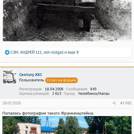
Р
СЭМ
,
АНДРЕЙ 111
,
ash-oldgaz
и еще 9
е
а
к
ц
Century XXI
и
Пользователь
10 лет на форуме
и
:
Регистрация
18.04.2008
Сообщения
843
Оценка реакций
2 613
Город
Челябинск/Hanau
29.07.2026
#5 692
Попалась фотография такого Франкенштейна.