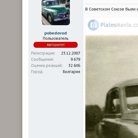
и
и
В Советском Союзе были и
:
pobedovod
Пользователь
Авторитет
Регистрация
23.12.2007
Сообщения
9 679
Оценка реакций
32 606
Город
Болгария