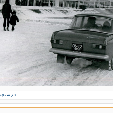
69
и еще 8