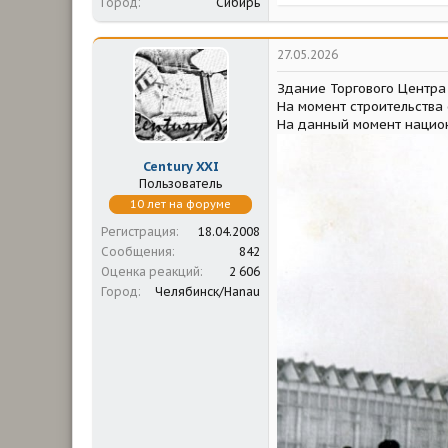
Город
Сибирь
е
а
к
ц
27.05.2026
и
и
Здание Торгового Центра 
:
На момент строительства
На данный момент национ
Century XXI
Пользователь
10 лет на форуме
Регистрация
18.04.2008
Сообщения
842
Оценка реакций
2 606
Город
Челябинск/Hanau