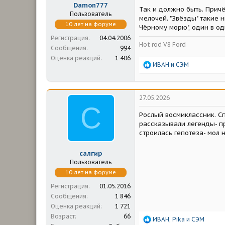
Damon777
Так и должно быть. Причё
Пользователь
мелочей. "Звёзды" такие 
10 лет на форуме
Чёрному морю", один в од
Регистрация
04.04.2006
Hot rod V8 Ford
Сообщения
994
Оценка реакций
1 406
Р
ИВАН
и
СЭМ
е
а
к
ц
27.05.2026
и
С
и
Рослый восмиклассник. Сп
:
рассказывали легенды- пр
строилась гепотеза- мол 
салгир
Пользователь
10 лет на форуме
Регистрация
01.05.2016
Сообщения
1 846
Оценка реакций
1 721
Возраст
66
Р
ИВАН
,
Pika
и
СЭМ