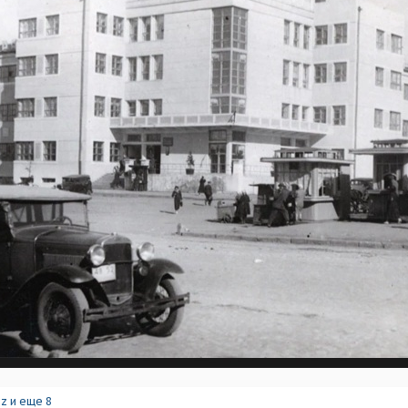
az
и еще 8