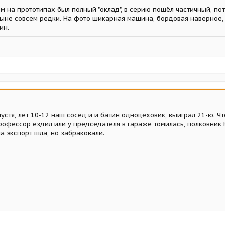
м на прототипах был полный "оклад", в серию пошёл частичный, пот
ныне совсем редки. На фото шикарная машина, бордовая наверное,
ин.
устя, лет 10-12 наш сосед и и батин одноцеховик, выиграл 21-ю. Чт
офессор ездил или у председателя в гараже томилась, полковник К
на экспорт шла, но забраковали.