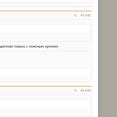
#5 643
 цветная только с поясным хромом
#5 644