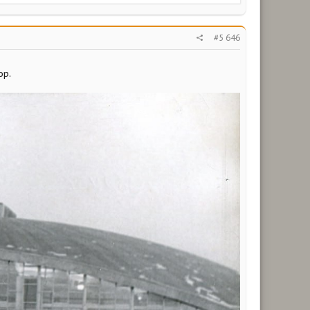
#5 646
ор.