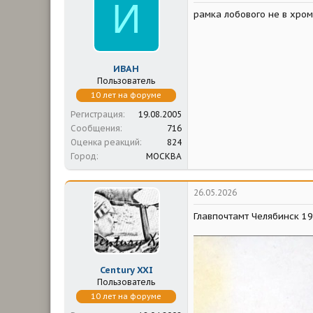
И
м
а
рамка лобового не в хроме
ы
л
а
ИВАН
Пользователь
10 лет на форуме
Регистрация
19.08.2005
Сообщения
716
Оценка реакций
824
Город
МОСКВА
26.05.2026
Главпочтамт Челябинск 19
Century XXI
Пользователь
10 лет на форуме