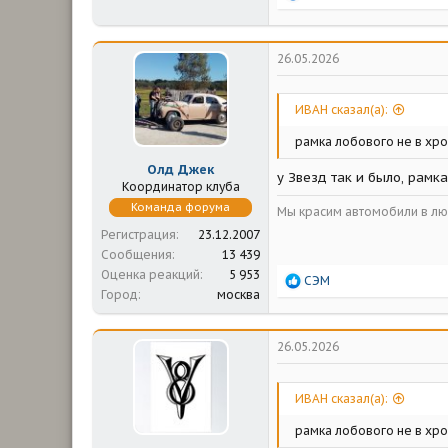
е
а
к
ц
26.05.2026
и
и
:
ИВАН сказал(а):
рамка лобового не в хром
Олд Джек
у Звезд так и было, рамк
Координатор клуба
Команда форума
Мы красим автомобили в люб
Регистрация
23.12.2007
Сообщения
13 439
Оценка реакций
5 953
Р
СЭМ
Город
москва
е
а
к
ц
26.05.2026
и
и
:
ИВАН сказал(а):
рамка лобового не в хром