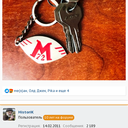
Р
ме(х)ан
,
Олд Джек
,
Pika
и еще 4
е
а
к
ц
HistoriK
и
Пользователь
10 лет на форуме
и
:
Регистрация
14.02.2011
Сообщения
2 189