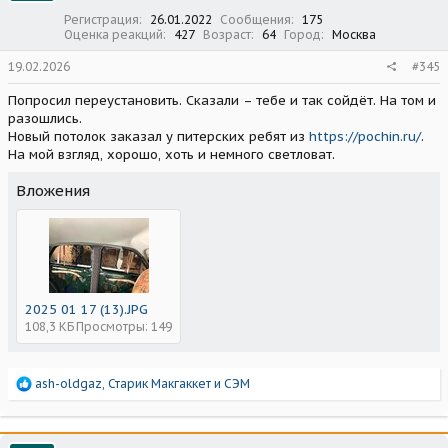
:
Регистрация
26.01.2022
Сообщения
175
Оценка реакций
427
Возраст
64
Город
Москва
19.02.2026
#345
Попросил переустановить. Сказали – тебе и так сойдёт. На том и
разошлись.
Новый потолок заказал у питерских ребят из
https://pochin.ru/
.
На мой взгляд, хорошо, хоть и немного светловат.
Вложения
2025 01 17 (13).JPG
108,3 КБ
Просмотры: 149
Р
ash-oldgaz
,
Старик Макгаккет
и
СЭМ
е
а
к
ц