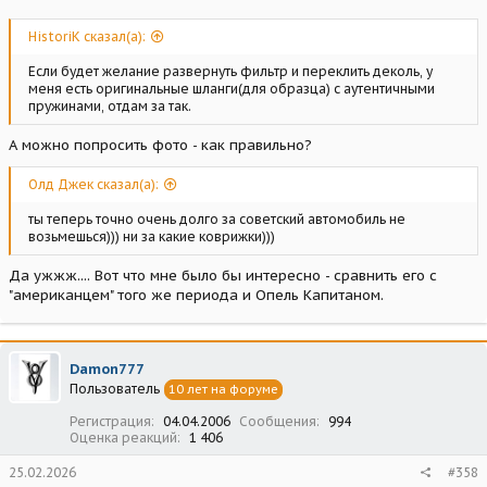
HistoriK сказал(а):
Если будет желание развернуть фильтр и переклить деколь, у
меня есть оригинальные шланги(для образца) с аутентичными
пружинами, отдам за так.
А можно попросить фото - как правильно?
Олд Джек сказал(а):
ты теперь точно очень долго за советский автомобиль не
возьмешься))) ни за какие коврижки)))
Да ужжж.... Вот что мне было бы интересно - сравнить его с
"американцем" того же периода и Опель Капитаном.
Damon777
Пользователь
10 лет на форуме
Регистрация
04.04.2006
Сообщения
994
Оценка реакций
1 406
25.02.2026
#358