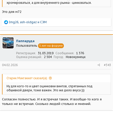
хромироваться, а для внутреннего рынка - цинковаться.
Это для м72
Р
Img26
,
ash-oldgaz
и
СЭМ
е
а
к
ц
Паппаруда
и
Пользователь
5 лет на форуме
и
:
Регистрация
31.03.2019
Сообщения
1 376
Оценка реакций
2 504
Город
Новокузнецк
04.02.2026
#343
Старик Макгаккет сказал(а):
Ну для кого-то и цвет оцинковки винтов, спрятанных под
обшивкой двери, тоже важен. Это же дело вкуса )))
Согласен полностью. И я встречал таких. И вообще-то кого я
только не встречал. Сколько людей столько и мнений.