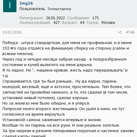
I
Img26
и
Пользователь
Топикстартер
и
:
Регистрация
26.01.2022
Сообщения
175
Оценка реакций
427
Возраст
64
Город
Москва
19.02.2026
#346
Победа - штука стандартная, для меня не профильная, и в июне
2024го года отдался на финишную сборку на сторону (салон и
всякие мелочи).
Через год и четыре месяца забрал назад - в полуразбранном
состоянии и кучей вылитого на меня дерьма.
Я то ладно. Но "... машина кривая, жесть надо переделывать" и
т.д.
Спрашивается, где ты был раньше... Ну да ладно, парень
молодой, весёлый, ещё и яхтсмэн, простительно. Тем более, что
запчастей он пролюбил немного, а то, что сделал (в том числе,
установил новый потолок), сделал хорошо.
Но за железо мне было обидно, и я упёрся.
Попросил моего второго жестянщика. Он ушёл в кино, но тут
согласился на время вернуться.
Установкой салона занимается впервые в жизни.
Вообще-то он парень на все руки. И они реально золотые.
За три недели в режиме пятидневки подогнал и частично заново
сделал карты дверей.