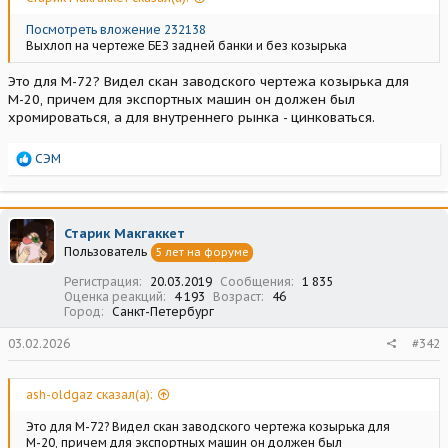
Посмотреть вложение 232138
Выхлоп на чертеже БЕЗ задней банки и без козырька
Это для М-72? Видел скан заводского чертежа козырька для
М-20, причем для экспортных машин он должен был
хромироваться, а для внутреннего рынка - цинковаться.
Р
СЭМ
е
а
к
ц
Старик Макгаккет
и
Пользователь
5 лет на форуме
и
:
Регистрация
20.03.2019
Сообщения
1 835
Оценка реакций
4 193
Возраст
46
Город
Санкт-Петербург
03.02.2026
#342
ash-oldgaz сказал(а):
Это для М-72? Видел скан заводского чертежа козырька для
М-20, причем для экспортных машин он должен был