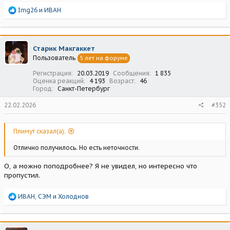
Р
Img26
и
ИВАН
е
а
к
ц
Старик Макгаккет
и
Пользователь
5 лет на форуме
и
:
Регистрация
20.03.2019
Сообщения
1 835
Оценка реакций
4 193
Возраст
46
Город
Санкт-Петербург
22.02.2026
#352
Плимут сказал(а):
Отлично получилось. Но есть неточности.
О, а можно поподробнее? Я не увидел, но интересно что
пропустил.
Р
ИВАН
,
СЭМ
и
Холоднов
е
а
к
ц