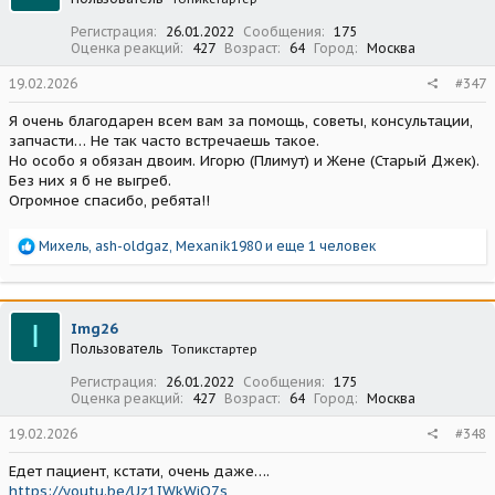
и
:
Регистрация
26.01.2022
Сообщения
175
Оценка реакций
427
Возраст
64
Город
Москва
19.02.2026
#347
Я очень благодарен всем вам за помощь, советы, консультации,
запчасти… Не так часто встречаешь такое.
Но особо я обязан двоим. Игорю (Плимут) и Жене (Старый Джек).
Без них я б не выгреб.
Огромное спасибо, ребята!!
Р
Михель
,
ash-oldgaz
,
Mexanik1980
и еще 1 человек
е
а
к
ц
I
Img26
и
Пользователь
Топикстартер
и
:
Регистрация
26.01.2022
Сообщения
175
Оценка реакций
427
Возраст
64
Город
Москва
19.02.2026
#348
Едет пациент, кстати, очень даже….
https://youtu.be/Uz1IWkWiO7s