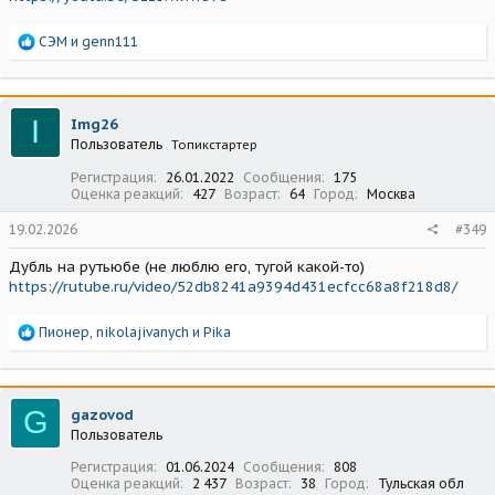
Р
СЭМ
и
genn111
е
а
к
ц
I
Img26
и
Пользователь
Топикстартер
и
:
Регистрация
26.01.2022
Сообщения
175
Оценка реакций
427
Возраст
64
Город
Москва
19.02.2026
#349
Дубль на рутьюбе (не люблю его, тугой какой-то)
https://rutube.ru/video/52db8241a9394d431ecfcc68a8f218d8/
Р
Пионер
,
nikolajivanych
и
Pika
е
а
к
ц
G
gazovod
и
Пользователь
и
:
Регистрация
01.06.2024
Сообщения
808
Оценка реакций
2 437
Возраст
38
Город
Тульская обл