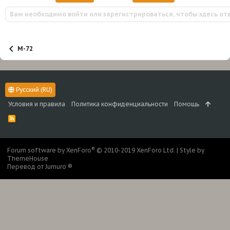
и
Вам необходимо войти или зарегистрироваться, чтобы здесь от
и
:
М-72
Русский (RU)
Условия и правила
Политика конфиденциальности
Помощь
R
S
S
®
Forum software by XenForo
© 2010-2019 XenForo Ltd.
|
Style by
ThemeHouse
Перевод от Jumuro ®