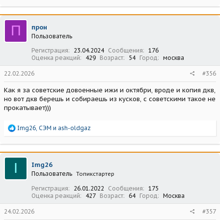
а
к
ц
П
прон
и
Пользователь
и
:
Регистрация
23.04.2024
Сообщения
176
Оценка реакций
429
Возраст
54
Город
москва
22.02.2026
#356
Как я за советские довоенные ижи и октябри, вроде и копия дкв,
но вот дкв берешь и собираешь из кусков, с советскими такое не
прокатывает)))
Р
Img26
,
СЭМ
и
ash-oldgaz
е
а
к
ц
I
Img26
и
Пользователь
Топикстартер
и
:
Регистрация
26.01.2022
Сообщения
175
Оценка реакций
427
Возраст
64
Город
Москва
24.02.2026
#357