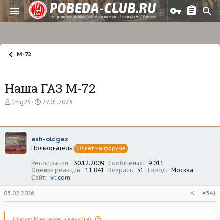
М-72
Наша ГАЗ М-72
А
Д
Img26
27.01.2023
в
а
т
т
о
а
р
н
ash-oldgaz
т
а
Пользователь
е
ч
10 лет на форуме
м
а
Регистрация
30.12.2009
Сообщения
9 011
ы
л
Оценка реакций
11 841
Возраст
51
Город
Москва
а
Сайт
vk.com
03.02.2026
#341
Старик Макгаккет сказал(а):