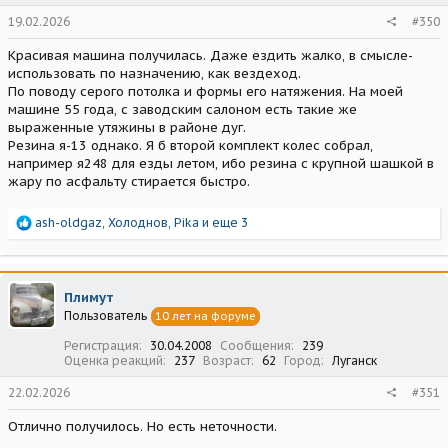
19.02.2026
#350
Красивая машина получилась. Даже ездить жалко, в смысле-
использовать по назначению, как вездеход.
По поводу серого потолка и формы его натяжения. На моей
машине 55 года, с заводским салоном есть такие же
выраженные утяжины в районе дуг.
Резина я-13 однако. Я б второй комплект колес собрал,
например я248 для езды летом, ибо резина с крупной шашкой в
жару по асфальту стирается быстро.
Р
ash-oldgaz
,
Холоднов
,
Pika
и еще 3
е
а
к
ц
Плимут
и
Пользователь
10 лет на форуме
и
:
Регистрация
30.04.2008
Сообщения
239
Оценка реакций
237
Возраст
62
Город
Луганск
22.02.2026
#351
Отлично получилось. Но есть неточности.