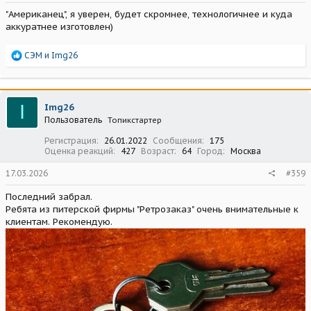
"Американец", я уверен, будет скромнее, технологичнее и куда
аккуратнее изготовлен)
Р
СЭМ
и
Img26
е
а
к
ц
I
Img26
и
Пользователь
Топикстартер
и
:
Регистрация
26.01.2022
Сообщения
175
Оценка реакций
427
Возраст
64
Город
Москва
17.03.2026
#359
Последний забрал.
Ребята из питерской фирмы "Ретрозаказ" очень внимательные к
клиентам. Рекомендую.