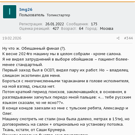
I
Img26
Пользователь
Топикстартер
Регистрация
26.01.2022
Сообщения
175
Оценка реакций
427
Возраст
64
Город
Москва
19.02.2026
#344
Ну что ж. Обещанный финал (?).
К весне 2024го машину мы в целом собрали - кроме салона.
Я не видел затруднений в выборе обойщиков – пациент более-
менее стандартный.
Первый заход был в ОСЕП, видел пару их работ. Но – владелец
слишком экзотичен для меня.
Бороться с многочисленными тараканами в голове исполнителя,
на мой взгляд, смысла нет.
Потом краткий период поисков, заключавшийся, в основном, в
разглядывании загнутых передо мной пальцев: «… тебе русским
языком сказали, чо не ясно??».
В конце концов заехали ко мне с тульские ребята, Александр и
Олег.
Машину смотреть не стали (она была далеко, метрах в 15ти), но
договорились на салон + опционально на установку потолка.
Ткань, кстати, от Саши Крумера.