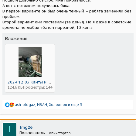
Пошили довольно быстро, мне понравилось.
А вот с потолком получилась бяка.
В первом варианте он был очень тёмный – ребята заменили без
проблем.
Второй вариант они поставили (за день!). Но я даже в советские
времена не любил «батон нарезной, 13 коп.».
Вложения
2024 12 03 Канты и потолок (6).JPG
124,6 КБ
Просмотры: 144
Р
ash-oldgaz
,
ИВАН
,
Холоднов
и еще 3
е
а
к
ц
I
Img26
и
Пользователь
Топикстартер
и