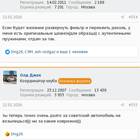
Регистрация
14.02.2011
Сообщения
2 189
Оценка реакций
7 201
Город
Москва
22.02.2026
#354
Если будет желание развернуть фильтр и переклить деколь, у
меня есть оригинальные шланги(для образца) с аутентичными
пружинами, отдам за так.
Р
Img26
,
СЭМ
,
ash-oldgaz
и еще 1 человек
е
а
к
ц
Олд Джек
и
Координатор клуба
Команда форума
и
:
Регистрация
23.12.2007
Сообщения
13 439
Оценка реакций
5 953
Город
москва
22.02.2026
#355
ты теперь точно очень долго за советский автомобиль не
возьмешься))) ни за какие коврижки)))
Р
Img26
е