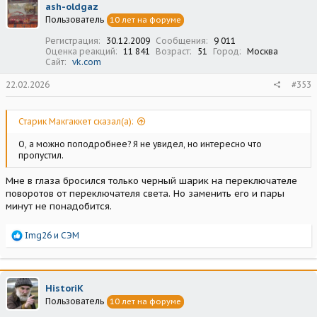
ash-oldgaz
и
Пользователь
10 лет на форуме
и
:
Регистрация
30.12.2009
Сообщения
9 011
Оценка реакций
11 841
Возраст
51
Город
Москва
Сайт
vk.com
22.02.2026
#353
Старик Макгаккет сказал(а):
О, а можно поподробнее? Я не увидел, но интересно что
пропустил.
Мне в глаза бросился только черный шарик на переключателе
поворотов от переключателя света. Но заменить его и пары
минут не понадобится.
Р
Img26
и
СЭМ
е
а
к
ц
HistoriK
и
Пользователь
10 лет на форуме
и
: