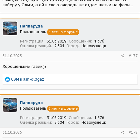
заберу у Ольги, а ей в свою очередь не отдам щетки на фары...
Паппаруда
Пользователь
5 лет на форуме
Регистрация
31.03.2019
Сообщения
1 376
Оценка реакций
2 504
Город
Новокузнецк
31.10.2025
#177
Хорошенький газик.))
Р
СЭМ
и
ash-oldgaz
е
а
к
ц
Паппаруда
и
Пользователь
5 лет на форуме
и
:
Регистрация
31.03.2019
Сообщения
1 376
Оценка реакций
2 504
Город
Новокузнецк
31.10.2025
#178