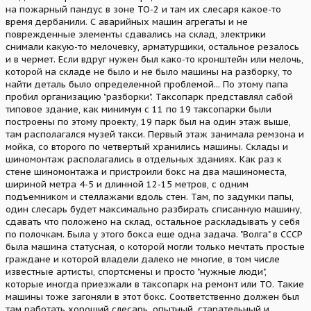
на пожарный пандус в зоне ТО-2 и там их слесаря какое-то
время дербанили. С аварийных машин агрегаты и не
поврежденные элементы сдавались на склад, электрики
снимали какую-то мелочевку, арматурщики, остальное резалось
и в чермет. Если вдруг нужен был како-то кронштейн или мелочь,
которой на складе не было и не было машины на разборку, то
найти деталь было определенной проблемой... По этому папа
пробил организацию "разборки". Таксопарк представлял сабой
типовое здание, как минимум с 11 по 19 таксопарки были
построены по этому проекту, 19 парк был на один этаж выше,
там располагался музей такси. Первый этаж занимала ремзона и
мойка, со второго по четвертый хранились машины. Склады и
шиномонтаж располагались в отдельных зданиях. Как раз к
стене шиномонтажа и пристроили бокс на два машиноместа,
шириной метра 4-5 и длинной 12-15 метров, с одним
подъемником и стеллажами вдоль стен. Там, по задумки папы,
один слесарь будет максимально разбирать списанную машину,
сдавать что положено на склад, остальное раскладывать у себя
по полочкам. Была у этого бокса еще одна задача. "Волга" в СССР
была машина статусная, о которой могли только мечтать простые
граждане и которой владели далеко не многие, в том числе
известные артисты, спортсмены и просто "нужные люди",
которые иногда приезжали в таксопарк на ремонт или ТО. Такие
машины тоже загоняли в этот бокс. Соответственно должен был
там работать хороший слесарь, опытный, старательный и