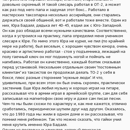
довольно скромный. И такой слесарь работал в ОТ-2, а может
как раз под него папа и задумал этот бокс... Работало в
мастерских таксопарка несколько ассирийцев, они старались
держаться своей общиной, вот и работали тоже вместе. Один из
них, Юра Бадалл, дядька лет 40-45, ездил аж с Юго-Западной.
Он как раз обладал всеми нужными качествами. Соответственно,
когда я устроился на практику, папа определил меня учеником
слесаря к Юре. По мимо этого Юра не курил, не пил (по крайней
мере на работе), был веселым, с хорошим чувством юмора, очень
красиво и артистично работал - стоя у подъемника, лежащий на
полу гаечный ключ он мог подкинуть ногой и поймать не
нагибаясь. Работал он качественно, каждый болтик смазывал
перед установкой. Нескольким отдельным своим "постоянным
клиентам" из таксистов он продолжал делать ТО-2 у себя в
боксе, плюс разные сторонние "нужные люди". И что,
удивительно, при всем этом он был очень скромен, практически
застенчив. Еще Юра любил музыку и хорошо играл на гитаре,
рассказывал что в армии играл в армейской группе, сам для себя
записывал на магнитофон свою игру и даже сам писал песни.
Чем-то мы были схожи по характеру и, как мне кажется, отлично
сработались, периодически шутили друг над другом. Оказалось,
что до 1980 года мы жили в одном доме и он рассказывал, что
помнил меня ребенком. Так что можно сказать, что гайки учил
меня крутить именно Юра Бадалл.
Одним из постоянных клиентов, который приезжал