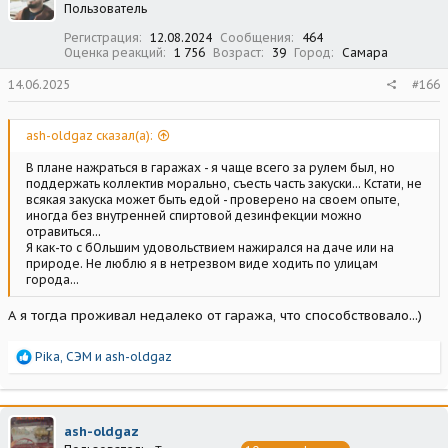
Пользователь
и
:
Регистрация
12.08.2024
Сообщения
464
Оценка реакций
1 756
Возраст
39
Город
Самара
14.06.2025
#166
ash-oldgaz сказал(а):
В плане нажраться в гаражах - я чаще всего за рулем был, но
поддержать коллектив морально, съесть часть закуски... Кстати, не
всякая закуска может быть едой - проверено на своем опыте,
иногда без внутренней спиртовой дезинфекции можно
отравиться...
Я как-то с бОльшим удовольствием нажирался на даче или на
природе. Не люблю я в нетрезвом виде ходить по улицам
города...
А я тогда проживал недалеко от гаража, что способствовало...)
Р
Pika
,
СЭМ
и
ash-oldgaz
е
а
к
ц
ash-oldgaz
и