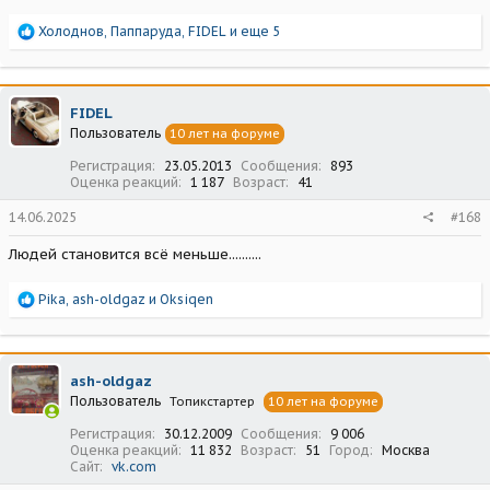
Р
Холоднов
,
Паппаруда
,
FIDEL
и еще 5
е
а
к
ц
FIDEL
и
Пользователь
10 лет на форуме
и
:
Регистрация
23.05.2013
Сообщения
893
Оценка реакций
1 187
Возраст
41
14.06.2025
#168
Людей становится всё меньше..........
Р
Pika
,
ash-oldgaz
и
Oksiqen
е
а
к
ц
ash-oldgaz
и
Пользователь
Топикстартер
10 лет на форуме
и
:
Регистрация
30.12.2009
Сообщения
9 006
Оценка реакций
11 832
Возраст
51
Город
Москва
Сайт
vk.com