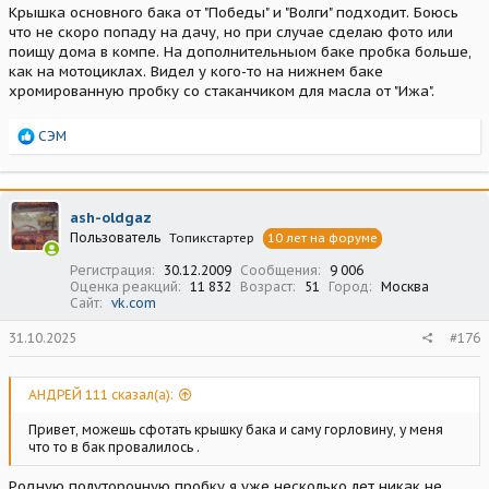
Крышка основного бака от "Победы" и "Волги" подходит. Боюсь
что не скоро попаду на дачу, но при случае сделаю фото или
поищу дома в компе. На дополнительныом баке пробка больше,
как на мотоциклах. Видел у кого-то на нижнем баке
хромированную пробку со стаканчиком для масла от "Ижа".
Р
СЭМ
е
а
к
ц
ash-oldgaz
и
Пользователь
Топикстартер
10 лет на форуме
и
:
Регистрация
30.12.2009
Сообщения
9 006
Оценка реакций
11 832
Возраст
51
Город
Москва
Сайт
vk.com
31.10.2025
#176
АНДРЕЙ 111 сказал(а):
Привет, можешь сфотать крышку бака и саму горловину, у меня
что то в бак провалилось .
Родную полуторочную пробку я уже несколько лет никак не