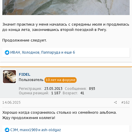
Значит практика у меня началась с середины июля и продлилась
до конца лета, закончившись второй поездкой в Ригу.
Продолжение следует.
Р
ИВАН
,
Холоднов
,
Паппаруда
и еще 6
е
а
к
ц
FIDEL
и
Пользователь
10 лет на форуме
и
:
Регистрация
23.05.2013
Сообщения
893
Оценка реакций
1 187
Возраст
41
14.06.2025
#162
Хорошо когда сохранилось столько из семейного альбома.
Жду продолжения коллега!
Р
СЭМ
,
maxx1969
и
ash-oldgaz