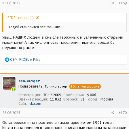
15.06.2025
#169
FIDEL сказал(а):
Людей становится всё меньше..........
Увы... НАШИХ людей, в смысле гаражных и увлеченных старыми
машинами! А так численность населения планеты вроде бы
неуклонно растет.
Р
СЭМ
,
FIDEL
и
Pika
е
а
к
ц
ash-oldgaz
и
Пользователь
Топикстартер
10 лет на форуме
и
:
Регистрация
30.12.2009
Сообщения
9 006
Оценка реакций
11 832
Возраст
51
Город
Москва
Сайт
vk.com
26.06.2025
#170
Остановился я на практике в таксопарке летом 1991 года...
Когда папа пришел в таксопарк, списанные машины затаскивали