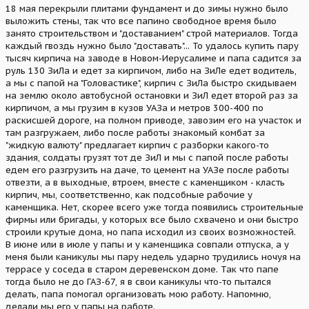
18 мая перекрыли плитами фундамент и до зимы нужно было
выложить стены, так что все папино свободное время было
занято строительством и "доставанием" строй материалов. Тогда
каждый гвоздь нужно было "доставать"... То удалось купить пару
тысяч кирпича на заводе в Новом-Иерусалиме и папа садится за
руль 130 ЗиЛа и едет за кирпичом, либо на ЗиЛе едет водитель,
а мы с папой на "Головастике", кирпич с ЗиЛа быстро скидываем
на землю около автобусной остановки и ЗиЛ едет второй раз за
кирпичом, а мы грузим в кузов УАЗа и метров 300-400 по
раскисшей дороге, на полном приводе, завозим его на участок и
там разгружаем, либо после работы знакомый комбат за
"жидкую валюту" предлагает кирпич с разборки какого-то
здания, солдаты грузят тот де ЗиЛ и мы с папой после работы
едем его разгрузить на даче, то цемент на УАЗе после работы
отвезти, а в выходные, втроем, вместе с каменщиком - класть
кирпич, мы, соответственно, как подсобные рабочие у
каменщика. Нет, скорее всего уже тогда появились строительные
фирмы или бригады, у которых все было схвачено и они быстро
строили крутые дома, но папа исходил из своих возможностей.
В июне или в июле у папы и у каменщика совпали отпуска, а у
меня были каникулы мы пару недель ударно трудились ночуя на
террасе у соседа в старом деревенском доме. Так что папе
тогда было не до ГАЗ-67, я в свои каникулы что-то пытался
делать, папа помогал организовать мою работу. Напомню,
делали мы его у папы на работе.