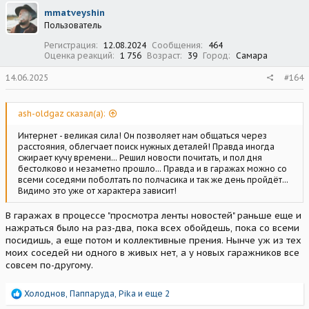
ц
mmatveyshin
и
Пользователь
и
:
Регистрация
12.08.2024
Сообщения
464
Оценка реакций
1 756
Возраст
39
Город
Самара
14.06.2025
#164
ash-oldgaz сказал(а):
Интернет - великая сила! Он позволяет нам общаться через
расстояния, облегчает поиск нужных деталей! Правда иногда
сжирает кучу времени... Решил новости почитать, и пол дня
бестолково и незаметно прошло... Правда и в гаражах можно со
всеми соседями поболтать по полчасика и так же день пройдёт...
Видимо это уже от характера зависит!
В гаражах в процессе "просмотра ленты новостей" раньше еще и
нажраться было на раз-два, пока всех обойдешь, пока со всеми
посидишь, а еще потом и коллективные прения. Нынче уж из тех
моих соседей ни одного в живых нет, а у новых гаражников все
совсем по-другому.
Р
Холоднов
,
Паппаруда
,
Pika
и еще 2
е