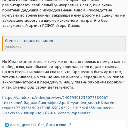
ремонтировать свой белый универсал ГАЗ 2412, был очень
приятный дедушка с изуродованным лицом - последствие
контузии во время войны, закрывшее ему дорогу на сцену, но не
закрывшее дорогу за ширму кукольного театра. Это был
заслуженный артист РСФСР Игорь Дивов.
Яндекс — поиск по видео
yandex.ru
Но Юра не знал этого, к тому же он давно привык к нему и как-то
в обед взял, как обычно, гитару, поиграл, спел и даже сплясал,
на что Игорь Николаевич сказал, что Юре нужно быть артистом,
тот отнекивался, но тем не менее в итоге к середине 90-х попал
аккомпаниатором в передачу "В нашу гавань заходили корабли"
и так сменил род своей деятельности.
https://yandex.ru/video/preview/2407950123507788906?
text=юрий бадалл биография&path=yandex_search&parent-
reqid=1750956190047046-6302629212917426455-balancer-
l7leveler-kubr-yp-klg-162-BAL&from_type=vast
Р
Алекс
,
genn111
,
Олд Джек
и еще 12