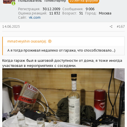
Пользователь
Топикстартер
10 лет на форуме
и
:
Регистрация
30.12.2009
Сообщения
9 006
Оценка реакций
11 832
Возраст
51
Город
Москва
Сайт
vk.com
14.06.2025
#167
mmatveyshin сказал(а):
А я тогда проживал недалеко от гаража, что способствовало...)
Когда гараж был в шаговой доступности от дома, я тоже иногда
участвовал в мероприятиях с соседями.