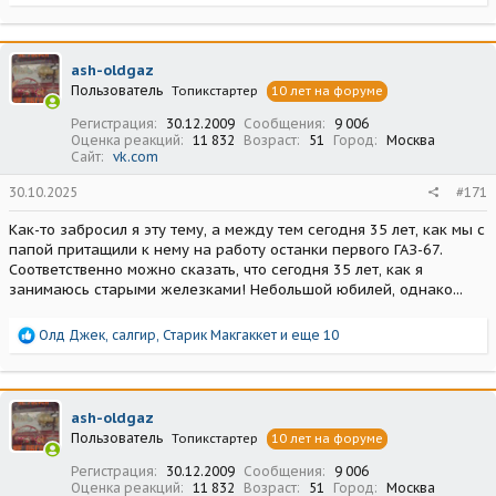
е
а
к
ц
ash-oldgaz
и
Пользователь
Топикстартер
10 лет на форуме
и
:
Регистрация
30.12.2009
Сообщения
9 006
Оценка реакций
11 832
Возраст
51
Город
Москва
Сайт
vk.com
30.10.2025
#171
Как-то забросил я эту тему, а между тем сегодня 35 лет, как мы с
папой притащили к нему на работу останки первого ГАЗ-67.
Соответственно можно сказать, что сегодня 35 лет, как я
занимаюсь старыми железками! Небольшой юбилей, однако...
Р
Олд Джек
,
салгир
,
Старик Макгаккет
и еще 10
е
а
к
ц
ash-oldgaz
и
Пользователь
Топикстартер
10 лет на форуме
и
:
Регистрация
30.12.2009
Сообщения
9 006
Оценка реакций
11 832
Возраст
51
Город
Москва