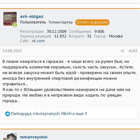
а
к
ц
ash-oldgaz
и
Пользователь
Топикстартер
10 лет на форуме
и
:
Регистрация
30.12.2009
Сообщения
9 006
Оценка реакций
11 832
Возраст
51
Город
Москва
Сайт
vk.com
14.06.2025
#165
В плане нажраться в гаражах - я чаще всего за рулем был, но
поддержать коллектив морально, съесть часть закуски... Кстати,
не всякая закуска может быть едой - проверено на своем опыте,
иногда без внутренней спиртовой дезинфекции можно
отравиться...
Я как-то с бОльшим удовольствием нажирался на даче или на
природе. Не люблю я в нетрезвом виде ходить по улицам
города...
Р
Паппаруда
,
nikolajivanych
,
ИВАН
и еще 3
е
а
к
ц
mmatveyshin
и