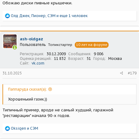
Обожаю диски пивные крышечки.
Р
Олд Джек
,
Пионер
,
СЭМ
и еще 1 человек
е
а
к
ц
ash-oldgaz
и
Пользователь
Топикстартер
10 лет на форуме
и
:
Регистрация
30.12.2009
Сообщения
9 006
Оценка реакций
11 832
Возраст
51
Город
Москва
Сайт
vk.com
31.10.2025
#179
Паппаруда сказал(а):
Хорошенький газик.))
Типичный пример, вроде не самый худший, гаражной
"реставрации" начала 90-х годов.
Р
Oksiqen
и
СЭМ
е
а