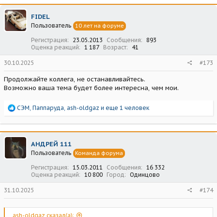
к
ц
FIDEL
и
Пользователь
10 лет на форуме
и
:
Регистрация
23.05.2013
Сообщения
893
Оценка реакций
1 187
Возраст
41
30.10.2025
#173
Продолжайте коллега, не останавливайтесь.
Возможно ваша тема будет более интересна, чем мои.
Р
СЭМ
,
Паппаруда
,
ash-oldgaz
и еще 1 человек
е
а
к
ц
АНДРЕЙ 111
и
Пользователь
Команда форума
и
:
Регистрация
15.03.2011
Сообщения
16 332
Оценка реакций
10 800
Город
Одинцово
31.10.2025
#174
ash-oldgaz сказал(а):