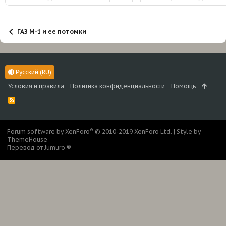
:
ГАЗ М-1 и ее потомки
Русский (RU)
Условия и правила
Политика конфиденциальности
Помощь
R
S
S
®
Forum software by XenForo
© 2010-2019 XenForo Ltd.
|
Style by
ThemeHouse
Перевод от Jumuro ®