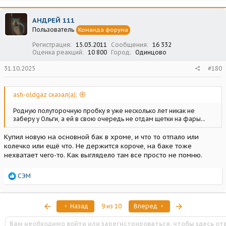
к
ц
АНДРЕЙ 111
и
Пользователь
Команда форума
и
:
Регистрация
15.03.2011
Сообщения
16 332
Оценка реакций
10 800
Город
Одинцово
31.10.2025
#180
ash-oldgaz сказал(а):
Родную полуторочную пробку я уже несколько лет никак не
заберу у Ольги, а ей в свою очередь не отдам щетки на фары...
Купил новую на основной бак в хроме, и что то отпало или
колечко или ещё что. Не держится короче, на баке тоже
нехватает чего-то. Как выглядело там все просто не помню.
Р
СЭМ
е
а
к
Первый
Последняя
Назад
9 из 10
Вперед
ц
и
Вам необходимо войти или зарегистрироваться, чтобы здесь от
и