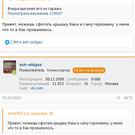
Вчера выгонял его из гаража.
Посмотреть вложение 229507
Привет, можешь сфотать крышку бака и саму горловину, у меня
что то в бак провалилось .
Р
СЭМ
и
ash-oldgaz
е
а
к
ц
ash-oldgaz
и
Пользователь
Топикстартер
10 лет на форуме
и
:
Регистрация
30.12.2009
Сообщения
9 006
Оценка реакций
11 832
Возраст
51
Город
Москва
Сайт
vk.com
31.10.2025
#175
АНДРЕЙ 111 сказал(а):
Привет, можешь сфотать крышку бака и саму горловину, у меня
что то в бак провалилось .