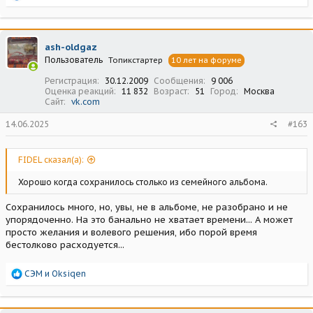
е
а
к
ц
ash-oldgaz
и
Пользователь
Топикстартер
10 лет на форуме
и
:
Регистрация
30.12.2009
Сообщения
9 006
Оценка реакций
11 832
Возраст
51
Город
Москва
Сайт
vk.com
14.06.2025
#163
FIDEL сказал(а):
Хорошо когда сохранилось столько из семейного альбома.
Сохранилось много, но, увы, не в альбоме, не разобрано и не
упорядоченно. На это банально не хватает времени... А может
просто желания и волевого решения, ибо порой время
бестолково расходуется...
Р
СЭМ
и
Oksiqen
е
а
к