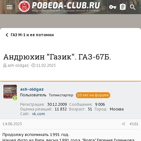
ГАЗ М-1 и ее потомки
Андрюхин "Газик". ГАЗ-67Б.
А
Д
ash-oldgaz
11.02.2025
в
а
т
т
о
а
р
н
ash-oldgaz
т
а
Пользователь
е
ч
Топикстартер
10 лет на форуме
м
а
Регистрация
30.12.2009
Сообщения
9 006
ы
л
Оценка реакций
11 832
Возраст
51
Город
Москва
а
Сайт
vk.com
14.06.2025
#161
Продолжу вспоминать 1991 год.
Нашел фото из Риги, весна 1991 года, "Волга" Евгения Гуленкова,