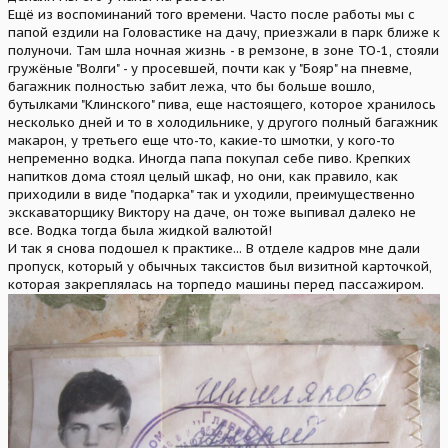
Ещё из воспоминаний того времени. Часто после работы мы с
папой ездили на Головастике на дачу, приезжали в парк ближе к
полуночи. Там шла ночная жизнь - в ремзоне, в зоне ТО-1, стояли
гружёные "Волги" - у просевшей, почти как у "Бояр" на пневме,
багажник полностью забит лежа, что бы больше вошло,
бутылками "Клинского" пива, еще настоящего, которое хранилось
несколько дней и то в холодильнике, у другого полный багажник
макарон, у третьего еще что-то, какие-то шмотки, у кого-то
непременно водка. Иногда папа покупал себе пиво. Крепких
напитков дома стоял целый шкаф, но они, как правило, как
приходили в виде "подарка" так и уходили, преимущественно
экскаваторщику Виктору на даче, он тоже выпивал далеко не
все. Водка тогда была жидкой валютой!
И так я снова подошел к практике... В отделе кадров мне дали
пропуск, который у обычных таксистов был визитной карточкой,
которая закреплялась на торпедо машины перед пассажиром.