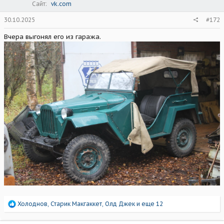
Сайт
vk.com
30.10.2025
#172
Вчера выгонял его из гаража.
Р
Холоднов
,
Старик Макгаккет
,
Олд Джек
и еще 12
е
а