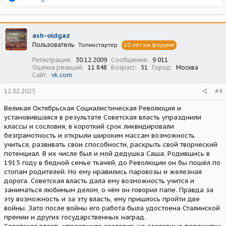
е
а
к
ц
ash-oldgaz
и
Пользователь
Топикстартер
10 лет на форуме
и
:
Регистрация
30.12.2009
Сообщения
9 011
Оценка реакций
11 848
Возраст
51
Город
Москва
Сайт
vk.com
12.02.2025
#4
Великая Октябрьская Социалистическая Революция и
установившаяся в результате Советская власть упразднили
классы и сословия, в короткий срок ликвидировали
безграмотность и открыли широким массам возможность
учиться, развивать свои способности, раскрыть свой творческий
потенциал. В их числе был и мой дедушка Саша. Родившись в
1915 году в бедной семье ткачей, до Революции он бы пошёл по
стопам родителей. Но ему нравились паровозы и железная
дорога. Советская власть дала ему возможность учится и
заниматься любимым делом, о чём он говорил папе. Правда за
эту возможность и за эту власть, ему пришлось пройти две
войны. Зато после войны его работа была удостоена Сталинской
премии и других государственных наград.