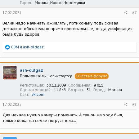
Город
Москва ,Новые Черемушки
17.02.2025
#7
Велик надо начинать оживлять , потихоньку подыскивая
детали,не обязательно прямо оригинальные, тогда унификация
была будь здоров.
Р
СЭМ
и
ash-oldgaz
е
а
к
ц
ash-oldgaz
и
Пользователь
Топикстартер
10 лет на форуме
и
:
Регистрация
30.12.2009
Сообщения
9 011
Оценка реакций
11 848
Возраст
51
Город
Москва
Сайт
vk.com
17.02.2025
#8
Для начала нужно камеры поменять. А так он на ходу был,
только кожа на седле погрустнела...