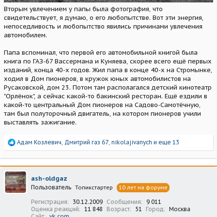
Вторым увлечением у папы была фотография, что
свидетельствует, я думаю, о его любопытстве. Вот эти энергия,
непоседливость и любопытство явились причинами увлечения
автомобилем.
Папа вспоминал, что первой его автомобильной книгой была
книга по ГАЗ-67 Вассермана и Куняева, скорее всего ещё первых
изданий, конца 40-х годов. Жил папа в конце 40-х на Стромынке,
ходил в Дом пионеров, в кружок юных автомобилистов на
Русаковской, дом 23. Потом там располагался детский кинотеатр
"Орлёнок", а сейчас какой-то бакинский ресторан. Ещё ездили в
какой-то центральный Дом пионеров на Садово-Самотёчную,
там был полуторочный двигатель, на котором пионеров учили
выставлять зажигание.
Р
Адам Козлевич
,
Дмитрий газ 67
,
nikolajivanych
и еще 13
е
а
к
ц
ash-oldgaz
и
Пользователь
Топикстартер
10 лет на форуме
и
:
Регистрация
30.12.2009
Сообщения
9 011
Оценка реакций
11 848
Возраст
51
Город
Москва
Сайт
vk.com