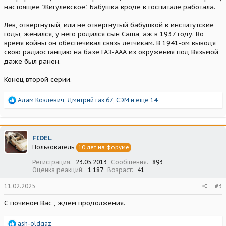
настоящее "Жигулёвское". Бабушка вроде в госпитале работала.
Лев, отвергнутый, или не отвергнутый бабушкой в институтские
годы, женился, у него родился сын Саша, аж в 1937 году. Во
время войны он обеспечивал связь лётчикам. В 1941-ом выводя
свою радиостанцию на базе ГАЗ-ААА из окружения под Вязьмой
даже был ранен.
Конец второй серии.
Р
Адам Козлевич
,
Дмитрий газ 67
,
СЭМ
и еще 14
е
а
к
ц
FIDEL
и
Пользователь
10 лет на форуме
и
:
Регистрация
23.05.2013
Сообщения
893
Оценка реакций
1 187
Возраст
41
11.02.2025
#3
С почином Вас , ждем продолжения.
Р
ash-oldgaz