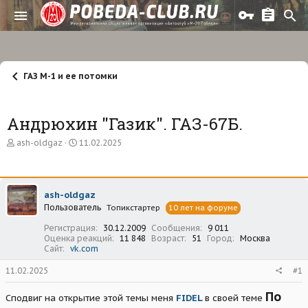
ГАЗ М-1 и ее потомки
Андрюхин "Газик". ГАЗ-67Б.
А
Д
ash-oldgaz
11.02.2025
в
а
т
т
о
а
р
н
ash-oldgaz
т
а
Пользователь
е
ч
Топикстартер
10 лет на форуме
м
а
Регистрация
30.12.2009
Сообщения
9 011
ы
л
Оценка реакций
11 848
Возраст
51
Город
Москва
а
Сайт
vk.com
11.02.2025
#1
По
Сподвиг на открытие этой темы меня
FIDEL
в своей теме