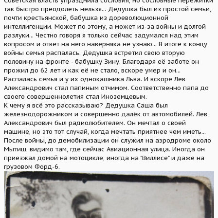
Советская власть упразднила сословия, но сословные пережитки
так быстро преодолеть нельзя... Дедушка был из простой семьи,
почти крестьянской, бабушка из дореволюционной
интеллигенции. Может по этому, а может из-за войны и долгой
разлуки... Честно говоря я только сейчас задумался над этим
вопросом и ответ на него наверняка не узнаю... В итоге к концу
войны семья распалась. Дедушка встретил свою вторую
половину на фронте - бабушку Зину. Благодаря её заботе он
прожил до 62 лет и как её не стало, вскоре умер и он...
Распалась семья и у их однокашника Льва. И вскоре Лев
Александрович стал папиным отчимом. Соответственно папа до
своего совершеннолетия стал Иноземцевым.
К чему я всё это рассказываю? Дедушка Саша был
железнодорожником и совершенно далёк от автомобилей. Лев
Александрович был радиолюбителем. Он мечтал о своей
машине, но это тот случай, когда мечтать приятнее чем иметь...
После войны, до демобилизации он служил на аэродроме около
Мытищ, видимо там, где сейчас Авиационная улица. Иногда он
приезжал домой на мотоцикле, иногда на "Виллисе" и даже на
грузовом Форд-6.