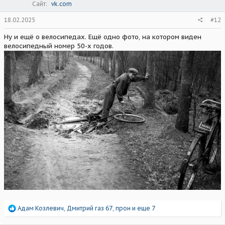
Сайт
vk.com
18.02.2025
#12
Ну и ещё о велосипедах. Ещё одно фото, на котором виден
велосипедный номер 50-х годов.
Р
Адам Козлевич
,
Дмитрий газ 67
,
прон
и еще 7
е
а