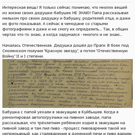
Интересная вещь! Я только сейчас понимаю, что многих вещей
из жизни своих дедушке-бабушек НЕ ЗНАЮ! Папа рассказывал
мельком про своих дедушку и бабушку, родителей отца, и даже
их фото показывал. А сейчас в чемодане со старыми
фотографиями я даже и не смогу их определить... Так, в общих
чертах что-то знаю, а когда задумался - многого и не знаю...
Началась Отечественная. Дедушка дошёл до Праги. В боях под
Смоленском получил "Красную звезду", а потом "Отечественную
Войну" II и I степени.
Бабушка с папой уехали в эвакуацию в Куйбышев. Когда я
ремонтировал автопогрузчики на пивном заводе, папа
рассказывал, что трёхлетним ребёнком ходил в эвакуации на
пивной завод и там пил пиво - процесс пивоварения такой же
непрерывный, как сталеварение в доменной печи и пиво варили,