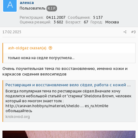
А
алекса
Пользователь
R.I.P.
Регистрация
04.11.2007
Сообщения
5 137
Оценка реакций
3 602
Возраст
67
Город
Москва
17.02.2025
#9
ash-oldgaz сказал(а):
только кожа на седле погрустнела...
Очень поучительная тема по восстановлению, именно кожи и
каркасов сидения велосипедов
Реставрация и восстановление вело сёдел, работа с кожей и т.д. — Общие темы. Мастерская. Библиотека. Вопросы. — Кроковод
Всегда популярная тема по реставрации сёдел.Вначале хочу
поделится небольшой статьёй от "старика" Sheldona Brown, человек
который во многом знает толк :
http://caravan.hobby.ru/materiel/sheldo … es_ru.htmlНе
обольщайтесь
krokovod.org