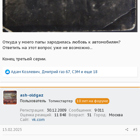
Откуда у моего папы зародилась любовь к автомобилям?
Ответить на этот вопрос уже не возможно...
Конец третьей серии.
Р
Адам Козлевич
,
Дмитрий газ 67
,
СЭМ
и еще 18
е
а
к
ц
ash-oldgaz
и
Пользователь
Топикстартер
10 лет на форуме
и
:
Регистрация
30.12.2009
Сообщения
9 011
Оценка реакций
11 848
Возраст
51
Город
Москва
Сайт
vk.com
15.02.2025
#5