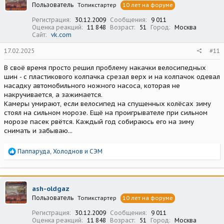
Пользователь
Топикстартер
10 лет на форуме
и
:
Регистрация
30.12.2009
Сообщения
9 011
Оценка реакций
11 848
Возраст
51
Город
Москва
Сайт
vk.com
17.02.2025
#11
В своё время просто решил проблему накачки велосипедных
шин - с пластикового колпачка срезал верх и на колпачок одевал
насадку автомобильного ножного насоса, которая не
накручивается, а зажимается.
Камеры умирают, если велосипед на спущенных колёсах зиму
стоял на сильном морозе. Ещё на проигрывателе при сильном
морозе пасек рвётся. Каждый год собираюсь его на зиму
снимать и забываю...
Р
Паппаруда
,
Холоднов
и
СЭМ
е
а
к
ц
ash-oldgaz
и
Пользователь
Топикстартер
10 лет на форуме
и
:
Регистрация
30.12.2009
Сообщения
9 011
Оценка реакций
11 848
Возраст
51
Город
Москва