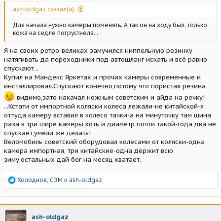
ash-oldgaz сказал(а):
Для начала нужно камеры поменять. А так он на ходу был, только
кожа на седле погрустнела...
Я на своих ретро-великах замучился ниппельную резинку
натягивать да переходники под автошланг искать и всё равно
спускают...
Купил на Мандекс Яркетах и прочих камеры современные и
инсталлировал.Спускают конечно,потому что пористая резина
видимо,зато накачал ножным советским и айда на речку!
...Кстати от импортной коляски колеса лежали-не китайской-я
оттуда камеру вставил в колесо тачки-а на минуточку там шина
раза в три шире камеры,хоть и диаметр почти такой-года два не
спускает,умели же делать!
Веломобиль советский оборудовал колесами от коляски-одна
камера импортная, три китайские-одна держит всю
зиму,остальных дай бог на месяц хватает.
Р
Холоднов
,
СЭМ
и
ash-oldgaz
е
а
к
ц
ash-oldgaz
и