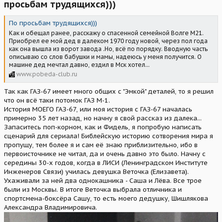
просьбам трудящихся)))
По просьбам трудящихся)))
Как и обещал ранее, расскажу о спасенной семейной Волге М21.
Приобрел ее мой дед в далеком 1970 году новой, через пол года
как она вышла из ворот завода .Но, всё по порядку. Вводную часть
описываю со слов бабушки и мамы, надеюсь у меня получится. О
машине дед мечтал давно, ездил в Мск хотел...
www.pobeda-club.ru
Так как ГАЗ-67 имеет много общих с "Эмкой" деталей, то я решил
что он всё таки потомок ГАЗ М-1.
История МОЕГО ГАЗ-67, или моя история с ГАЗ-67 началась
примерно 35 лет назад, но начну я свой рассказ из далека...
Запаситесь поп-корном, как и Фидель, я попробую написать
сценарий для сериала! Библейскую историю сотворения мира я
пропущу, тем более я и сам её знаю приблизительно, ибо в
первоисточнике не читал, да и очень давно это было. Начну с
середины 30-х годов, когда в ЛИСИ (Ленинградском Институте
Инженеров Связи) училась девушка Веточка (Елизавета).
Ухаживали за ней два однокашника - Саша и Лёва. Все трое
были из Москвы. В итоге Веточка выбрала отличника и
спортсмена-боксёра Сашу, то есть моего дедушку, Шишлякова
Александра Владимировича.