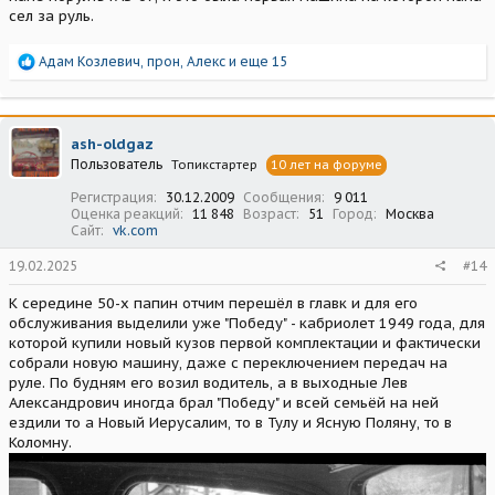
сел за руль.
Р
Адам Козлевич
,
прон
,
Алекс
и еще 15
е
а
к
ц
ash-oldgaz
и
Пользователь
Топикстартер
10 лет на форуме
и
:
Регистрация
30.12.2009
Сообщения
9 011
Оценка реакций
11 848
Возраст
51
Город
Москва
Сайт
vk.com
19.02.2025
#14
К середине 50-х папин отчим перешёл в главк и для его
обслуживания выделили уже "Победу" - кабриолет 1949 года, для
которой купили новый кузов первой комплектации и фактически
собрали новую машину, даже с переключением передач на
руле. По будням его возил водитель, а в выходные Лев
Александрович иногда брал "Победу" и всей семьёй на ней
ездили то а Новый Иерусалим, то в Тулу и Ясную Поляну, то в
Коломну.