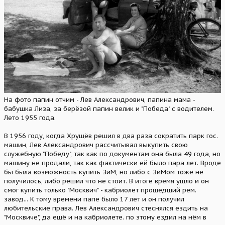
На фото папин отчим - Лев Александрович, папина мама -
бабушка Лиза, за берёзой папин велик и "Победа" с водителем.
Лето 1955 года.
В 1956 году, когда Хрущёв решил в два раза сократить парк гос.
машин, Лев Александрович рассчитывал выкупить свою
служебную "Победу", так как по документам она была 49 года, но
машину не продали, так как фактически ей было пара лет. Вроде
бы была возможность купить ЗиМ, но либо с ЗиМом тоже не
получилось, либо решил что не стоит. В итоге время ушло и он
смог купить только "Москвич" - кабриолет прошедший рем.
завод... К тому времени папе было 17 лет и он получил
любительские права. Лев Александрович стеснялся ездить на
"Москвиче", да ещё и на кабриолете. по этому ездил на нём в