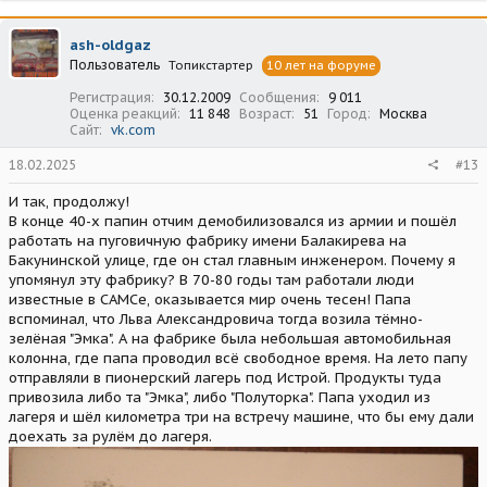
к
ц
ash-oldgaz
и
Пользователь
Топикстартер
10 лет на форуме
и
:
Регистрация
30.12.2009
Сообщения
9 011
Оценка реакций
11 848
Возраст
51
Город
Москва
Сайт
vk.com
18.02.2025
#13
И так, продолжу!
В конце 40-х папин отчим демобилизовался из армии и пошёл
работать на пуговичную фабрику имени Балакирева на
Бакунинской улице, где он стал главным инженером. Почему я
упомянул эту фабрику? В 70-80 годы там работали люди
известные в САМСе, оказывается мир очень тесен! Папа
вспоминал, что Льва Александровича тогда возила тёмно-
зелёная "Эмка". А на фабрике была небольшая автомобильная
колонна, где папа проводил всё свободное время. На лето папу
отправляли в пионерский лагерь под Истрой. Продукты туда
привозила либо та "Эмка", либо "Полуторка". Папа уходил из
лагеря и шёл километра три на встречу машине, что бы ему дали
доехать за рулём до лагеря.