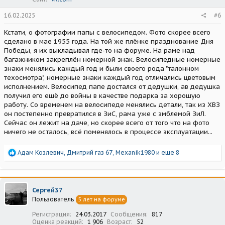
16.02.2025
#6
Кстати, о фотографии папы с велосипедом. Фото скорее всего
сделано в мае 1955 года. На той же плёнке празднование Дня
Победы, я их выкладывал где-то на форуме. На раме над
багажником закреплён номерной знак. Велосипедные номерные
знаки менялись каждый год и были своего рода "талонном
техосмотра", номерные знаки каждый год отличались цветовым
исполнением. Велосипед папе достался от дедушки, ав дедушка
получил его ещё до войны в качестве подарка за хорошую
работу. Со временем на велосипеде менялись детали, так из ХВЗ
он постепенно превратился в ЗиС, рама уже с эмблемой ЗиЛ.
Сейчас он лежит на даче, но скорее всего от того что на фото
ничего не осталось, всё поменялось в процессе эксплуатации...
Р
Адам Козлевич
,
Дмитрий газ 67
,
Mexanik1980
и еще 8
е
а
к
ц
Сергей37
и
Пользователь
5 лет на форуме
и
:
Регистрация
24.03.2017
Сообщения
817
Оценка реакций
1 906
Возраст
52