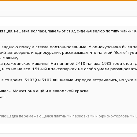
ктация. Решётка, колпаки, панель от 3102, сиденья велюр по типу "Чайки". 
в заднюю полку и стекла подтонированные. У однокурсника была т
й автосервис и однокурсник рассказывал, что на этой "Волге" туда
ь машину.
на гражданские машины! На папиной 2410 начала 1988 года стоит д
, и то не на все. 151-ый в таксопарках не особо умели регулироват
в то время! 31029 и 3102 вишнёвые изредка встречались, но уже в
илась. Может она ещё и в заводской краске.
я...
ойплощадка перемежающаяся платными парковками и офисно-торговыми 