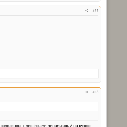
#85
#86
 ковролином, с решётками динамиков. А на кузове