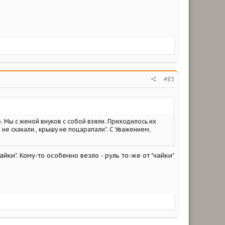
#83
о. Мы с женой внуков с собой взяли. Приходилось их
, не скакали., крышу не поцарапали". С Уважением,
йки". Кому-то особенно везло - руль то-же от "чайки"