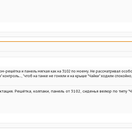
ром-решётка и панель мягкая как на 3102 по моему. Не рассматривал особ
" контроль..., "чтоб на танке не гоняли и на крыше "Чайки" ходили спокойно
ктация. Решётка, колпаки, панель от 3102, сиденья велюр по типу "Ча