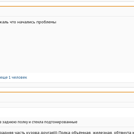
 жаль что начались проблемы
 еще 1 человек
в заднюю полку и стекла подтонированные
 задняя часть кузова другая))) Полка объёмная, железная, обтянута