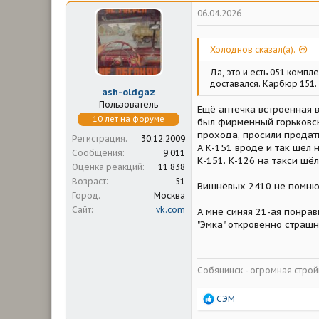
ц
06.04.2026
и
и
:
Холоднов сказал(а):
Да, это и есть 051 компле
доставался. Карбюр 151.
ash-oldgaz
Пользователь
Ещё аптечка встроенная 
10 лет на форуме
был фирменный горьковски
прохода, просили продат
Регистрация
30.12.2009
А К-151 вроде и так шёл 
Сообщения
9 011
К-151. К-126 на такси шёл
Оценка реакций
11 838
Возраст
51
Вишнёвых 2410 не помню 
Город
Москва
Сайт
vk.com
А мне синяя 21-ая понрав
"Эмка" откровенно страшна
Собянинск - огромная стр
Р
СЭМ
е