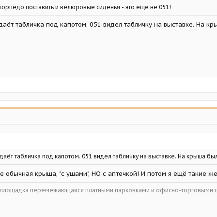
 торпедо поставить и велюровые сиденья - это ещё не 051!
даёт табличка под капотом. 051 видел табличку на выставке. На к
 даёт табличка под капотом. 051 видел табличку на выставке. На крыша б
 обычная крыша, "с ушами", НО с аптечкой! И потом я ещё такие ж
ойплощадка перемежающаяся платными парковками и офисно-торговыми 