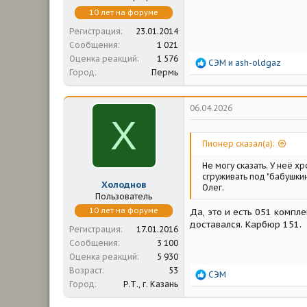
10 лет на форуме
Регистрация
23.01.2014
Сообщения
1 021
Оценка реакций
1 576
Р
СЭМ
и
ash-oldgaz
Город
Пермь
е
а
к
ц
06.04.2026
и
Х
и
:
Пионер сказал(а):
Не могу сказать. У неё х
сгруживать под "бабушкин
Холоднов
Олег.
Пользователь
10 лет на форуме
Да, это и есть 051 компле
доставался. Карбюр 151.
Регистрация
17.01.2016
Сообщения
3 100
Оценка реакций
5 930
Возраст
53
Р
СЭМ
Город
Р.Т., г. Казань
е
а
к