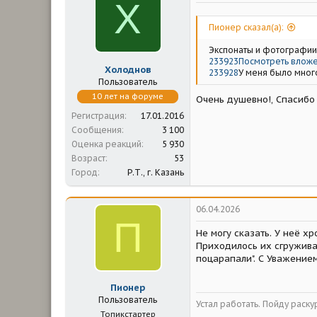
Х
м
а
ы
л
а
Пионер сказал(а):
Экспонаты и фотографии
233923
Посмотреть вложе
Холоднов
233928
У меня было много
Пользователь
10 лет на форуме
Очень душевно!, Спасиб
Регистрация
17.01.2016
Сообщения
3 100
Оценка реакций
5 930
Возраст
53
Город
Р.Т., г. Казань
06.04.2026
П
Не могу сказать. У неё х
Приходилось их сгруживать
поцарапали". С Уважением
Пионер
Пользователь
Устал работать. Пойду раску
Топикстартер