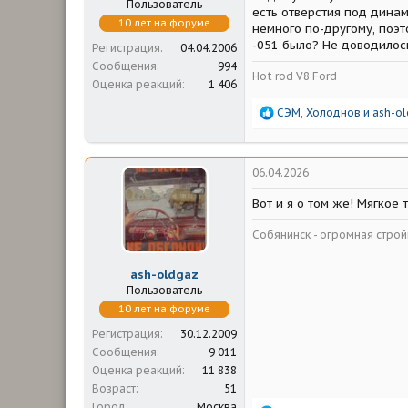
Пользователь
есть отверстия под динам
10 лет на форуме
немного по-другому, поэт
-051 было? Не доводилос
Регистрация
04.04.2006
Сообщения
994
Hot rod V8 Ford
Оценка реакций
1 406
Р
СЭМ
,
Холоднов
и
ash-o
е
а
к
ц
06.04.2026
и
и
Вот и я о том же! Мягкое
:
Собянинск - огромная стр
ash-oldgaz
Пользователь
10 лет на форуме
Регистрация
30.12.2009
Сообщения
9 011
Оценка реакций
11 838
Возраст
51
Город
Москва