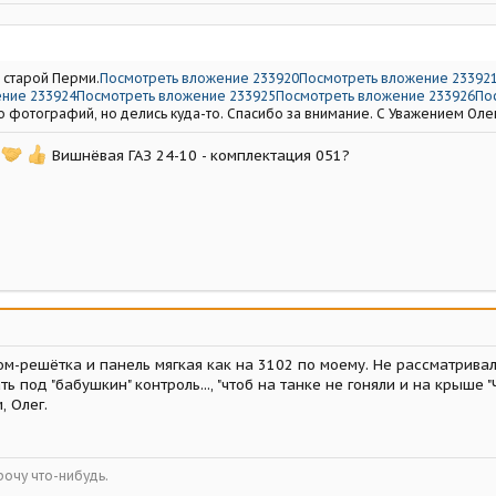
 старой Перми.
Посмотреть вложение 233920
Посмотреть вложение 23392
ние 233924
Посмотреть вложение 233925
Посмотреть вложение 233926
По
 фотографий, но делись куда-то. Спасибо за внимание. С Уважением Олег
о
Вишнёвая ГАЗ 24-10 - комплектация 051?
ром-решётка и панель мягкая как на 3102 по моему. Не рассматривал
 под "бабушкин" контроль..., "чтоб на танке не гоняли и на крыше 
, Олег.
рочу что-нибудь.