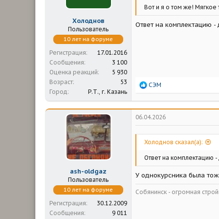
Вот и я о том же! Мягкое
Холоднов
Ответ на комплектацию - 
Пользователь
10 лет на форуме
Регистрация
17.01.2016
Сообщения
3 100
Оценка реакций
5 930
Возраст
53
Р
СЭМ
Город
Р.Т., г. Казань
е
а
к
ц
06.04.2026
и
и
:
Холоднов сказал(а):
Ответ на комплектацию -
ash-oldgaz
У однокурсника была тоже
Пользователь
10 лет на форуме
Собянинск - огромная стр
Регистрация
30.12.2009
Сообщения
9 011