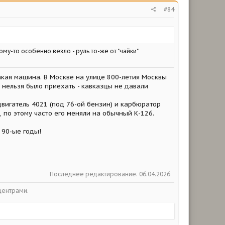
#84
Кому-то особенно везло - руль то-же от "чайки"
акая машина. В Москве на улице 800-летия Москвы
 нельзя было приехать - кавказцы не давали
вигатель 4021 (под 76-ой бензин) и карбюратор
ь, по этому часто его меняли на обычный К-126.
 90-ые годы!
Последнее редактирование:
06.04.2026
центрами.