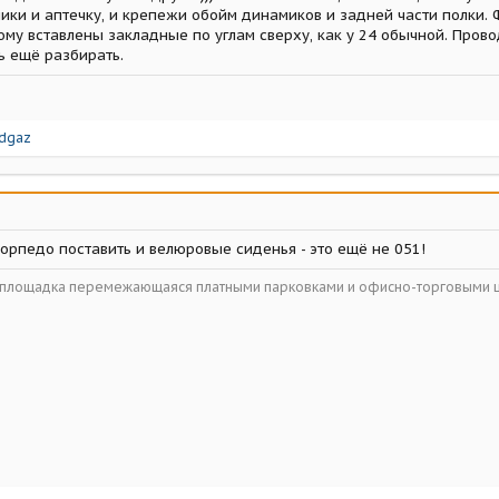
ики и аптечку, и крепежи обойм динамиков и задней части полки. 
ому вставлены закладные по углам сверху, как у 24 обычной. Прово
ь ещё разбирать.
ldgaz
 торпедо поставить и велюровые сиденья - это ещё не 051!
ойплощадка перемежающаяся платными парковками и офисно-торговыми 