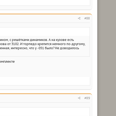
#88
лином, с решётками динамиков. А на кузове есть
зова от 3102. И торпедо крепится немного по-другому,
енная, интересно, что у -051 было? Не доводилось
омплекте
#89