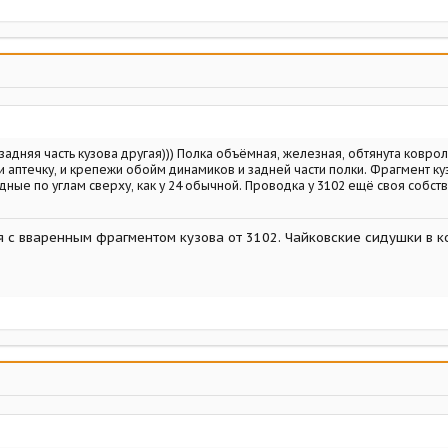
 задняя часть кузова другая))) Полка объёмная, железная, обтянута ковро
и аптечку, и крепежи обойм динамиков и задней части полки. Фрагмент ку
дные по углам сверху, как у 24 обычной. Проводка у 3102 ещё своя собств
я с вваренным фрагментом кузова от 3102. Чайковские сидушки в к