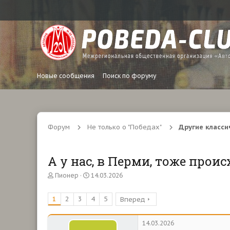
Новые сообщения
Поиск по форуму
Форум
Не только о "Победах"
Другие класси
А у нас, в Перми, тоже происх
А
Д
Пионер
14.03.2026
в
а
т
т
1
2
3
4
5
Вперед
о
а
р
н
т
а
14.03.2026
е
ч