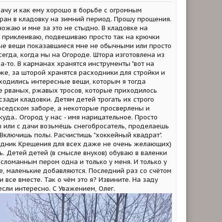
дачу и как ему хорошо в борьбе с огромным
убран в кладовку на зимний период. Прошу прощения.
ожаю и мне за это не стыдно. В кладовке на
, приклеиваю, подвешиваю просто так на крючки
рые вещи показавшиеся мне не обычными или просто
сегда, когда мы на Огороде. Штора изготовлена из
-то. В карманах хранятся инструменты "вот на
аже, за шторой хранятся расходники для стройки и
ходились интересные вещи, которым я тогда
не рваных, ржавых тросов, которые приходилось
сзади кладовки. Детям детей трогать их строго
оседском заборе, а некоторые просверлены и
куда.. Огород у нас - имя нарицательное. Просто
ты или с дачи возьмёшь снегобросатель, проделаешь
Включишь полы. Расчистишь "хоккейный квадрат".
аздник Крещения для всех даже не очень желающих)
 Детей детей (в смысле внуков) обуваю в валенки
 сломанным пером одна и только у меня. И только у
вые, маленькие добавляются. Последний раз со счётом
 все вместе. Так о чём это я? Извините. На заду
если интересно. С Уважением, Олег.