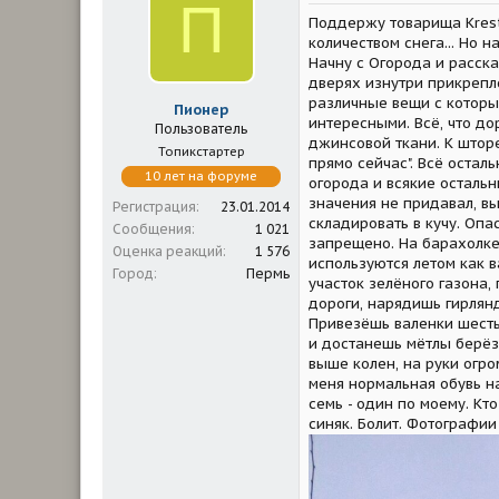
П
м
а
Поддержу товарища Krest
ы
л
а
количеством снега... Но 
Начну с Огорода и расск
дверях изнутри прикрепл
различные вещи с которы
Пионер
интересными. Всё, что до
Пользователь
джинсовой ткани. К шторе
Топикстартер
прямо сейчас". Всё остал
10 лет на форуме
огорода и всякие осталь
значения не придавал, в
Регистрация
23.01.2014
складировать в кучу. Опа
Сообщения
1 021
запрещено. На барахолке
Оценка реакций
1 576
используются летом как в
Город
Пермь
участок зелёного газона,
дороги, нарядишь гирлян
Привезёшь валенки шесть
и достанешь мётлы берёз
выше колен, на руки огро
меня нормальная обувь на
семь - один по моему. Кт
синяк. Болит. Фотографии