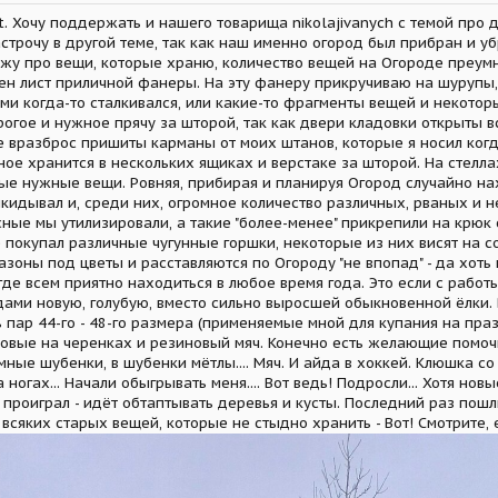
. Хочу поддержать и нашего товарища nikolajivanych с темой про 
настрочу в другой теме, так как наш именно огород был прибран и 
ажу про вещи, которые храню, количество вещей на Огороде преумн
ен лист приличной фанеры. На эту фанеру прикручиваю на шурупы
ми когда-то сталкивался, или какие-то фрагменты вещей и некото
рогое и нужное прячу за шторой, так как двери кладовки открыты в
 вразброс пришиты карманы от моих штанов, которые я носил когда
ьное хранится в нескольких ящиках и верстаке за шторой. На стелл
ные нужные вещи. Ровняя, прибирая и планируя Огород случайно на
ыкидывал и, среди них, огромное количество различных, рваных и 
сные мы утилизировали, а такие "более-менее" прикрепили на крюк 
 покупал различные чугунные горшки, некоторые из них висят на с
азоны под цветы и расставляются по Огороду "не впопад" - да хоть 
 где всем приятно находиться в любое время года. Это если с рабо
дами новую, голубую, вместо сильно выросшей обыкновенной ёлки. 
 пар 44-го - 48-го размера (применяемые мной для купания на пр
овые на черенках и резиновый мяч. Конечно есть желающие помочь.
мные шубенки, в шубенки мётлы.... Мяч. И айда в хоккей. Клюшка со
 ногах... Начали обыгрывать меня.... Вот ведь! Подросли... Хотя но
о проиграл - идёт обтаптывать деревья и кусты. Последний раз пошли
 всяких старых вещей, которые не стыдно хранить - Вот! Смотрите, 