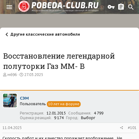
Другие классические автомобили
Восстановление легендарной
полуторки Газ ММ- В
А
Д
м696
27.03.2025
в
а
т
т
о
а
р
н
СЭМ
т
а
Пользователь
е
ч
10 лет на форуме
м
а
Регистрация
12.01.2015
Сообщения
4 799
ы
л
Оценка реакций
9 174
Город
Выборг
а
11.04.2025
#101
Скорость работ и их качество поражает воображение . Не