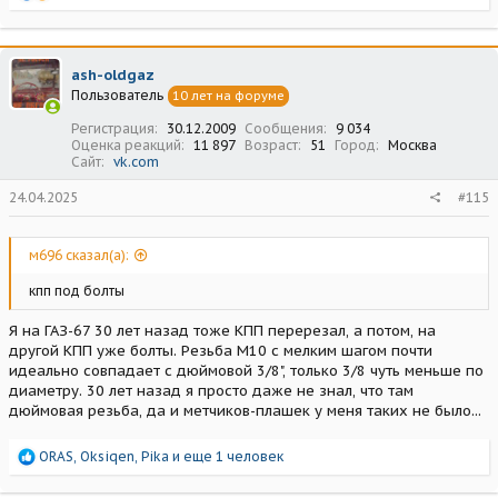
е
а
к
ц
ash-oldgaz
и
Пользователь
10 лет на форуме
и
:
Регистрация
30.12.2009
Сообщения
9 034
Оценка реакций
11 897
Возраст
51
Город
Москва
Сайт
vk.com
24.04.2025
#115
м696 сказал(а):
кпп под болты
Я на ГАЗ-67 30 лет назад тоже КПП перерезал, а потом, на
другой КПП уже болты. Резьба М10 с мелким шагом почти
идеально совпадает с дюймовой 3/8", только 3/8 чуть меньше по
диаметру. 30 лет назад я просто даже не знал, что там
дюймовая резьба, да и метчиков-плашек у меня таких не было...
Р
ORAS
,
Oksiqen
,
Pika
и еще 1 человек
е
а