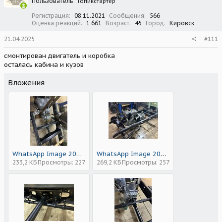
Пользователь
Топикстартер
и
:
Регистрация
08.11.2021
Сообщения
566
Оценка реакций
1 661
Возраст
45
Город
Кировск
21.04.2025
#111
смонтирован двигатель и коробка
осталась кабина и кузов
Вложения
WhatsApp Image 2025-04-21 at 16.00.01 (3).jpeg
WhatsApp Image 2025-04-21 at 16.00.01 (2).jpeg
233,2 КБ
Просмотры: 227
269,2 КБ
Просмотры: 257