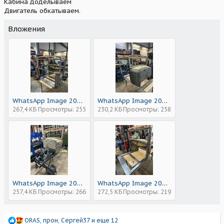
Кабина доделываем
Двигатель обкатываем.
Вложения
WhatsApp Image 2025-04-23 at 21.16.10 (1).jpeg
WhatsApp Image 2025-04-23 at 21.16.10.jpeg
267,4 КБ
Просмотры: 255
230,2 КБ
Просмотры: 258
WhatsApp Image 2025-04-23 at 21.16.09.jpeg
WhatsApp Image 2025-04-23 at 21.16.08.jpeg
257,4 КБ
Просмотры: 266
272,5 КБ
Просмотры: 219
Р
ORAS
,
прон
,
Сергей37
и еще 12