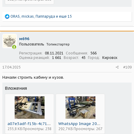
Р
ORAS
,
mickas
,
Паппаруда
и еще 15
е
а
к
ц
м696
и
Пользователь
Топикстартер
и
:
Регистрация
08.11.2021
Сообщения
566
Оценка реакций
1 661
Возраст
45
Город
Кировск
17.04.2025
#109
Начали строить кабину и кузов.
Вложения
a07e3adf-f15b-4c71-a76b-30a7c71c2558.jpeg
WhatsApp Image 2025-04-16 at 22.04.49.jpeg
235,8 КБ
Просмотры: 238
292,7 КБ
Просмотры: 267