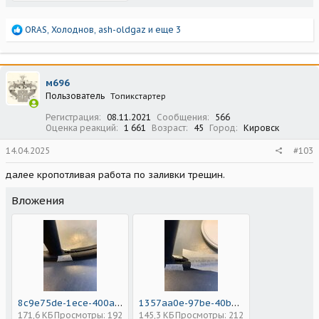
Р
ORAS
,
Холоднов
,
ash-oldgaz
и еще 3
е
а
к
ц
м696
и
Пользователь
Топикстартер
и
:
Регистрация
08.11.2021
Сообщения
566
Оценка реакций
1 661
Возраст
45
Город
Кировск
14.04.2025
#103
далее кропотливая работа по заливки трещин.
Вложения
8c9e75de-1ece-400a-962c-d84ac2831a1d.jpeg
1357aa0e-97be-40b5-bfbc-258fee5fadb5.jpeg
171,6 КБ
Просмотры: 192
145,3 КБ
Просмотры: 212