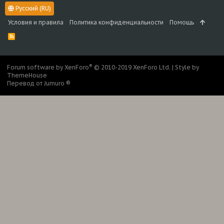
Русский (RU)
Условия и правила
Политика конфиденциальности
Помощь
R
S
S
®
Forum software by XenForo
© 2010-2019 XenForo Ltd.
|
Style by
ThemeHouse
Перевод от Jumuro ®