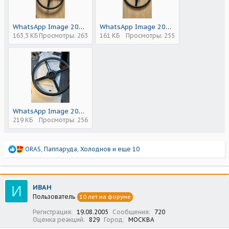
WhatsApp Image 2025-04-14 at 21.25.32 (2).jpeg
WhatsApp Image 2025-04-14 at 21.25.32 (1).jpeg
163,3 КБ
Просмотры: 263
161 КБ
Просмотры: 255
WhatsApp Image 2025-04-14 at 21.25.32.jpeg
219 КБ
Просмотры: 256
Р
ORAS
,
Паппаруда
,
Холоднов
и еще 10
е
а
к
ц
И
ИВАН
и
Пользователь
10 лет на форуме
и
:
Регистрация
19.08.2005
Сообщения
720
Оценка реакций
829
Город
МОСКВА