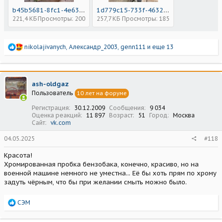
b45b5681-8fc1-4e63-afdf-3de6956ca0e0.jpeg
1d779c15-733f-4632-a574-68785e497cc0.jpeg
221,4 КБ
Просмотры: 200
257,7 КБ
Просмотры: 185
Р
nikolajivanych
,
Александр_2003
,
genn111
и еще 13
е
а
к
ц
ash-oldgaz
и
Пользователь
10 лет на форуме
и
:
Регистрация
30.12.2009
Сообщения
9 034
Оценка реакций
11 897
Возраст
51
Город
Москва
Сайт
vk.com
04.05.2025
#118
Красота!
Хромированная пробка бензобака, конечно, красиво, но на
военной машине немного не уместна... Её бы хоть прям по хрому
задуть чёрным, что бы при желании смыть можно было.
Р
СЭМ
е
а