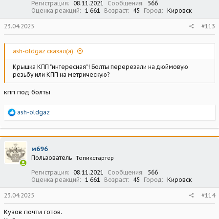
Регистрация
08.11.2021
Сообщения
566
Оценка реакций
1 661
Возраст
45
Город
Кировск
23.04.2025
#113
ash-oldgaz сказал(а):
Крышка КПП "интересная"! Болты перерезали на дюймовую
резьбу или КПП на метрическую?
кпп под болты
Р
ash-oldgaz
е
а
к
ц
м696
и
Пользователь
Топикстартер
и
:
Регистрация
08.11.2021
Сообщения
566
Оценка реакций
1 661
Возраст
45
Город
Кировск
23.04.2025
#114
Кузов почти готов.