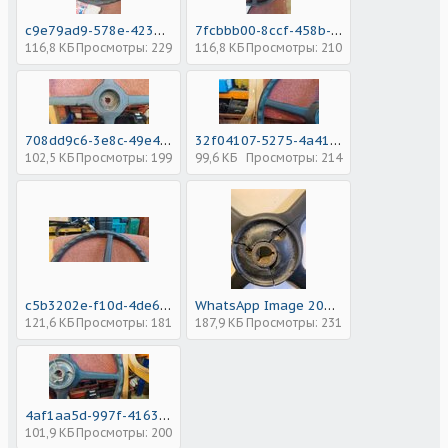
c9e79ad9-578e-4235-bb6c-3c043a9ce145.jpeg
7fcbbb00-8ccf-458b-bb33-9c63af4f5853.jpeg
116,8 КБ
Просмотры: 229
116,8 КБ
Просмотры: 210
708dd9c6-3e8c-49e4-807f-b8aa8c2870c8.jpeg
32f04107-5275-4a41-b3fa-df71c1a390ed.jpeg
102,5 КБ
Просмотры: 199
99,6 КБ
Просмотры: 214
c5b3202e-f10d-4de6-95fb-4fedb779ed05.jpeg
WhatsApp Image 2025-04-10 at 18.37.50.jpeg
121,6 КБ
Просмотры: 181
187,9 КБ
Просмотры: 231
4af1aa5d-997f-4163-bfd9-b7972ce4775d.jpeg
101,9 КБ
Просмотры: 200