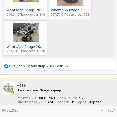
WhatsApp Image 2025-04-27 at 21.19.40.jpeg
WhatsApp Image 2025-04-27 at 21.19.39 (1).jpeg
249,1 КБ
Просмотры: 246
277,7 КБ
Просмотры: 238
WhatsApp Image 2025-04-27 at 21.19.39.jpeg
222,2 КБ
Просмотры: 240
Р
ORAS
,
прон
,
Александр_2003
и еще 12
е
а
к
ц
м696
и
Пользователь
Топикстартер
и
:
Регистрация
08.11.2021
Сообщения
566
Оценка реакций
1 661
Возраст
45
Город
Кировск
04.05.2025
#117