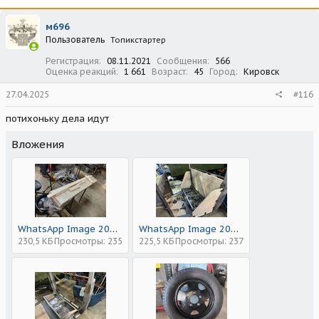
к
ц
м696
и
Пользователь
Топикстартер
и
:
Регистрация
08.11.2021
Сообщения
566
Оценка реакций
1 661
Возраст
45
Город
Кировск
27.04.2025
#116
потихоньку дела идут
Вложения
WhatsApp Image 2025-04-27 at 21.19.40 (2).jpeg
WhatsApp Image 2025-04-27 at 21.19.40 (1).jpeg
230,5 КБ
Просмотры: 235
225,5 КБ
Просмотры: 237