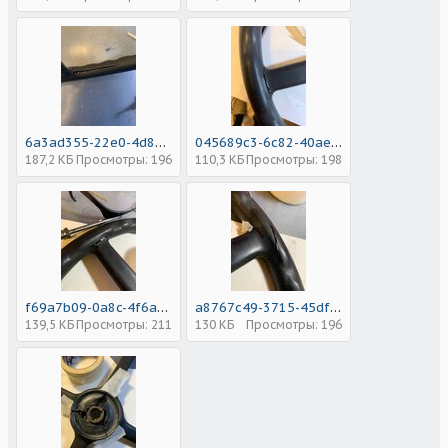
6a3ad355-22e0-4d8b-885b-63285d660923.jpeg
045689c3-6c82-40ae-be18-d92c94829766.jpeg
187,2 КБ
Просмотры: 196
110,3 КБ
Просмотры: 198
f69a7b09-0a8c-4f6a-bcc0-636a9c272f50.jpeg
a8767c49-3715-45df-9fb4-0b89f550bb0a.jpeg
139,5 КБ
Просмотры: 211
130 КБ
Просмотры: 196