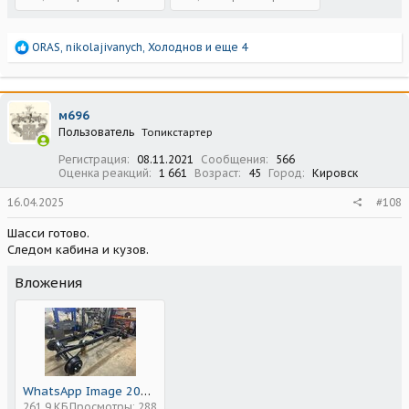
Р
ORAS
,
nikolajivanych
,
Холоднов
и еще 4
е
а
к
ц
м696
и
Пользователь
Топикстартер
и
:
Регистрация
08.11.2021
Сообщения
566
Оценка реакций
1 661
Возраст
45
Город
Кировск
16.04.2025
#108
Шасси готово.
Следом кабина и кузов.
Вложения
WhatsApp Image 2025-04-16 at 18.24.41.jpeg
261,9 КБ
Просмотры: 288