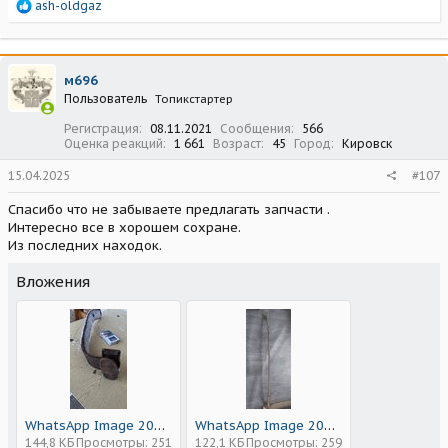
Р
ash-oldgaz
е
а
к
ц
м696
и
Пользователь
Топикстартер
и
:
Регистрация
08.11.2021
Сообщения
566
Оценка реакций
1 661
Возраст
45
Город
Кировск
15.04.2025
#107
Спасибо что не забываете предлагать запчасти .
Интересно все в хорошем сохране.
Из последних находок.
Вложения
WhatsApp Image 2025-04-15 at 08.29.06.jpeg
WhatsApp Image 2025-04-14 at 21.30.59.jpeg
144,8 КБ
Просмотры: 251
122,1 КБ
Просмотры: 259