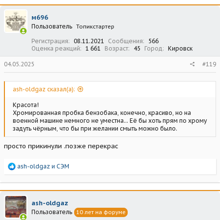
к
ц
м696
и
Пользователь
Топикстартер
и
:
Регистрация
08.11.2021
Сообщения
566
Оценка реакций
1 661
Возраст
45
Город
Кировск
04.05.2025
#119
ash-oldgaz сказал(а):
Красота!
Хромированная пробка бензобака, конечно, красиво, но на
военной машине немного не уместна... Её бы хоть прям по хрому
задуть чёрным, что бы при желании смыть можно было.
просто прикинули .позже перекрас
Р
ash-oldgaz
и
СЭМ
е
а
к
ц
ash-oldgaz
и
Пользователь
10 лет на форуме
и