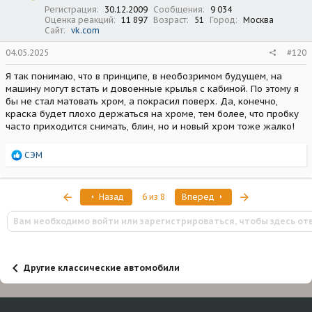
:
Регистрация
30.12.2009
Сообщения
9 034
Оценка реакций
11 897
Возраст
51
Город
Москва
Сайт
vk.com
04.05.2025
#120
Я так понимаю, что в принципе, в необозримом будущем, на
машину могут встать и довоенные крылья с кабиной. По этому я
бы не стал матовать хром, а покрасил поверх. Да, конечно,
краска будет плохо держаться на хроме, тем более, что пробку
часто приходится снимать, блин, но и новый хром тоже жалко!
Р
СЭМ
е
а
к
Первый
Последняя
Назад
6 из 8
Вперед
ц
и
Вам необходимо войти или зарегистрироваться, чтобы здесь от
и
:
Другие классические автомобили