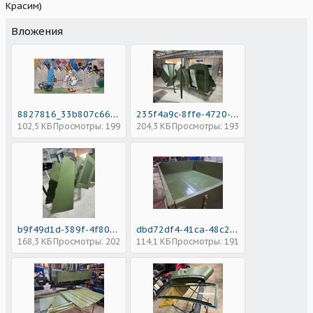
Красим)
Вложения
8827816_33b807c669733712facdd34ead4204a8 (1).jpg
235f4a9c-8ffe-4720-9514-d6c771e6ea4a.jpeg
102,5 КБ
Просмотры: 199
204,3 КБ
Просмотры: 193
b9f49d1d-389f-4f80-837e-b491ea732111.jpeg
dbd72df4-41ca-48c2-8598-cc1d7a60763b.jpeg
168,3 КБ
Просмотры: 202
114,1 КБ
Просмотры: 191