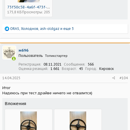
73f50c58-4a6f-473f-8baa-3899a5608cc3.jpeg
175,8 КБ
Просмотры: 205
Р
ORAS
,
Холоднов
,
ash-oldgaz
и еще 3
е
а
к
ц
м696
и
Пользователь
Топикстартер
и
:
Регистрация
08.11.2021
Сообщения
566
Оценка реакций
1 661
Возраст
45
Город
Кировск
14.04.2025
#104
Итог
Надеюсь при тест драйве ничего не отвалится)
Вложения