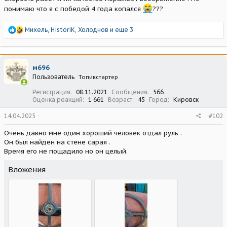
понимаю что я с победой 4 года копался
???
Р
Михель
,
HistoriK
,
Холоднов
и еще 3
е
а
к
ц
м696
и
Пользователь
Топикстартер
и
:
Регистрация
08.11.2021
Сообщения
566
Оценка реакций
1 661
Возраст
45
Город
Кировск
14.04.2025
#102
Очень давно мне один хороший человек отдал руль .
Он был найден на стене сарая .
Время его не пощадило но он целый.
Вложения