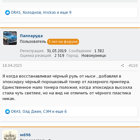
Р
ORAS
,
Холоднов
,
mickas
и еще 9
е
а
к
ц
Паппаруда
и
Пользователь
5 лет на форуме
и
:
Регистрация
31.03.2019
Сообщения
1 382
Оценка реакций
2 519
Город
Новокузнецк
18.04.2025
#110
Я когда восстанавливал чёрный руль от ныси , добавлял в
эпоксидку чёрный порошковый тонер от лазерного принтера.
Единственное мало тонера положил, когда эпоксидка высохла
стала чуть светлее, но на вид не отличить от чёрного пластика
никак.
Р
ORAS
,
Олд Джек
,
СЭМ
и еще 6
е
а
к
ц
м696
и