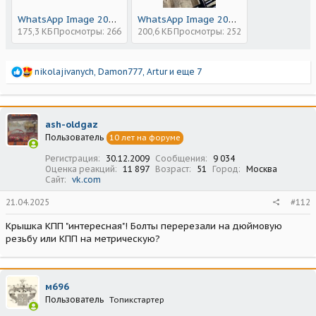
WhatsApp Image 2025-04-21 at 16.00.01 (1).jpeg
WhatsApp Image 2025-04-21 at 16.00.01.jpeg
175,3 КБ
Просмотры: 266
200,6 КБ
Просмотры: 252
Р
nikolajivanych
,
Damon777
,
Artur
и еще 7
е
а
к
ц
ash-oldgaz
и
Пользователь
10 лет на форуме
и
:
Регистрация
30.12.2009
Сообщения
9 034
Оценка реакций
11 897
Возраст
51
Город
Москва
Сайт
vk.com
21.04.2025
#112
Крышка КПП "интересная"! Болты перерезали на дюймовую
резьбу или КПП на метрическую?
м696
Пользователь
Топикстартер