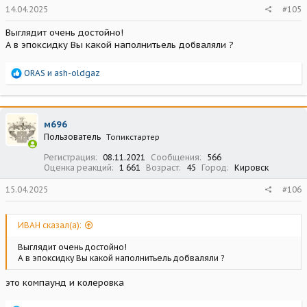
14.04.2025
#105
Выглядит очень достойно!
А в эпоксидку Вы какой наполнитьель добваляли ?
Р
ORAS
и
ash-oldgaz
е
а
к
ц
м696
и
Пользователь
Топикстартер
и
:
Регистрация
08.11.2021
Сообщения
566
Оценка реакций
1 661
Возраст
45
Город
Кировск
15.04.2025
#106
ИВАН сказал(а):
Выглядит очень достойно!
А в эпоксидку Вы какой наполнитьель добваляли ?
это компаунд и колеровка