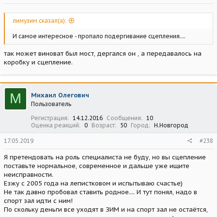
лимузим сказал(а):
И самое интересное - пропало подергивание сцепления....
так может виноват был мост, дергался он , а передавалось на
коробку и сцепление.
М
Михаил Олегович
Пользователь
Регистрация
14.12.2016
Сообщения
10
Оценка реакций
0
Возраст
50
Город
Н.Новгород
17.05.2019
#238
Я претендовать на роль специалиста не буду, но вы сцепление
поставьте нормальное, современное и дальше уже ищите
неисправности.
Езжу с 2005 года на лепистковом и испытываю счастье)
Не так давно пробовал ставить родное.... И тут понял, надо в
спорт зал идти с ним!
По скольку деньги все уходят в ЗИМ и на спорт зал не остаётся,