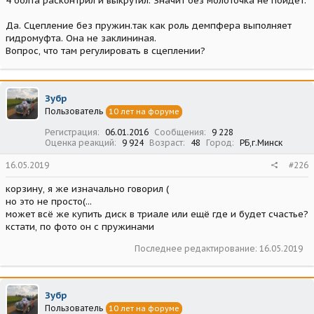
4 болта расконтрил и выкрутил. Значит без молоточка не пойдет.
Да. Сцепление без пружин.так как роль демпфера выполняет
гидромуфта. Она не заклининая.
Вопрос, что там регулировать в сцеплении?
Зубр
Пользователь
10 лет на форуме
Регистрация
06.01.2016
Сообщения
9 228
Оценка реакций
9 924
Возраст
48
Город
РБ,г.Минск
16.05.2019
#226
корзину, я же изначально говорил (
но это не просто(...
может всё же купить диск в триале или ещё где и будет счастье?
кстати, по фото он с пружинами
Последнее редактирование:
16.05.2019
Зубр
Пользователь
10 лет на форуме