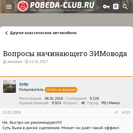
Другие классические автомобили
Вопросы начинающего ЗИМовода
А
Д
лимузим
11.01.2017
в
а
т
т
о
а
р
н
Зубр
т
а
Пользователь
е
ч
10 лет на форуме
м
а
Регистрация
06.01.2016
Сообщения
9 228
ы
л
Оценка реакций
9 924
Возраст
48
Город
РБ,г.Минск
а
13.05.2019
#221
Не, быстро не рекомендуют!!!!
Суть была в диске сцепления. Может он даёт такой эффект.