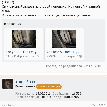
(ТАД17)
Стук сильный лышен на второй передаче. На первой и задней
тихо.
И самое интересное - пропало подергивание сцепления....
Вложения
20190515_180231.jpg
20190515_180238.jpg
211,2 КБ
Просмотры: 721
230 КБ
Просмотры: 639
Последнее редактирование:
17.05.2019
АНДРЕЙ 111
Пользователь
Команда форума
Регистрация
15.03.2011
Сообщения
16 336
Оценка реакций
10 819
Город
Одинцово
17.05.2019
#237