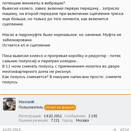
потекшие виноваты в вибрации?
Вывесил колесо, завел, включил первую передачу... затрясло
машину, на второй передаче при включении сцепления тряска
еще больше, но только до того момента, как включится
сцепление.
Масло в гидромуфте было нормальное, но заменил. Муфта не
заблокирована
Остается кп и сцепление
Пока вывесил колесо и прогревал коробку и редуктор - потек
сальник полуоси)) и перегрел колодки...
В 12 ночи снимать полуось с применением молотка во дворе
многоквартирного дома не рискнул.
Как полуось снимается? В мануале написано просто: снимите
полуось
HistoriK
Пользователь
10 лет на форуме
Регистрация
14.02.2011
Сообщения
2 195
Оценка реакций
7 221
Город
Москва
16.05.2019
#224