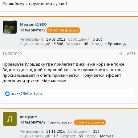
По любому с пружинами лучше!
Mexanik1980
Пользователь
10 лет на форуме
Регистрация
19.03.2012
Сообщения
5 263
Оценка реакций
3 386
Возраст
46
Город
г Бронницы
16.05.2019
#231
Проверьте площадку где прилегает диск и на корзине тоже.
Видимо диск одной стороной сильнее прижимается потом
проскальзывает и опять прижимается. Получается эффект
дёргания и тряски. Мое мнение.
Р
maxx1969
и
Зубр
е
а
к
ц
Л
лимузим
и
Пользователь
Топикстартер
5 лет на форуме
и
:
Регистрация
11.11.2016
Сообщения
213
Оценка реакций
17
Возраст
66
Город
Москва