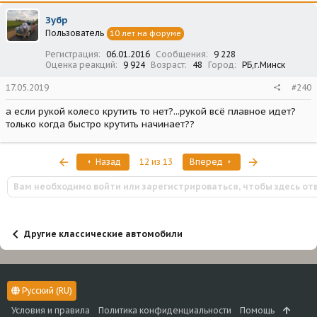
Зубр
Пользователь
10 лет на форуме
Регистрация
06.01.2016
Сообщения
9 228
Оценка реакций
9 924
Возраст
48
Город
РБ,г.Минск
17.05.2019
#240
а если рукой колесо крутить то нет?...рукой всё плавное идет?
только когда быстро крутить начинает??
Первый
Последняя
Назад
12 из 13
Вперед
Вам необходимо войти или зарегистрироваться, чтобы здесь от
Другие классические автомобили
Русский (RU)
Условия и правила
Политика конфиденциальности
Помощь