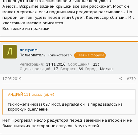
то вернул на место лепистковое и счастье вернулось)
А мост... Вскрытие задней крышки всё вам расскажет. Мост он
может дёргаться, если подшипники редуктора рассыпались. Но
пардон, он так гудеть перед этим будет. Как мессер сбитый... И с
хвостовика маслом описается.
Всё только из практики.
Л
лимузим
Пользователь
Топикстартер
5 лет на форуме
Регистрация
11.11.2016
Сообщения
213
Оценка реакций
17
Возраст
66
Город
Москва
17.05.2019
#239
АНДРЕЙ 111 сказал(а):
так может виноват был мост, дергался он , а передавалось на
коробку и сцепление.
Нет. Прогревал масло редуктора перед заменой на второй и не
было никаких посторонних звуков. А тут четкий