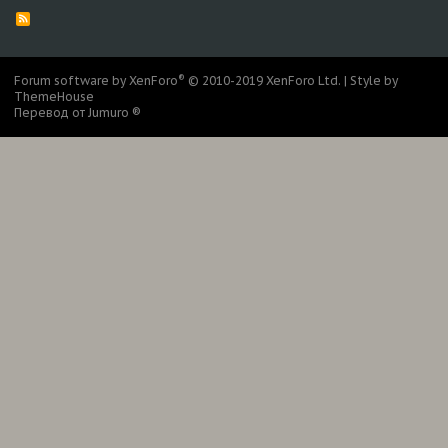
R
S
S
®
Forum software by XenForo
© 2010-2019 XenForo Ltd.
|
Style by
ThemeHouse
Перевод от Jumuro ®