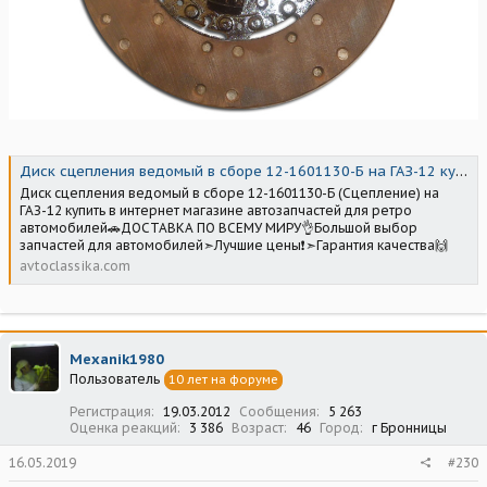
Диск сцепления ведомый в сборе 12-1601130-Б на ГАЗ-12 купить в Киеве и Украине
Диск сцепления ведомый в сборе 12-1601130-Б (Сцепление) на
ГАЗ-12 купить в интернет магазине автозапчастей для ретро
автомобилей🚗ДОСТАВКА ПО ВСЕМУ МИРУ👌Большой выбор
запчастей для автомобилей➣Лучшие цены❗➣Гарантия качества🙌
avtoclassika.com
Mexanik1980
Пользователь
10 лет на форуме
Регистрация
19.03.2012
Сообщения
5 263
Оценка реакций
3 386
Возраст
46
Город
г Бронницы
16.05.2019
#230