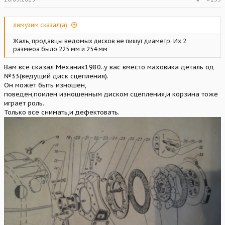
лимузим сказал(а):
Жаль, продавцы ведомых дисков не пишут диаметр. Их 2
размеоа было 225 мм и 254 мм
Вам все сказал Механик1980..у вас вместо маховика деталь од
№33(ведущий диск сцепления).
Он может быть изношен,
поведен,поилен изношенным диском сцепления,и корзина тоже
играет роль.
Только все снимать,и дефектовать.