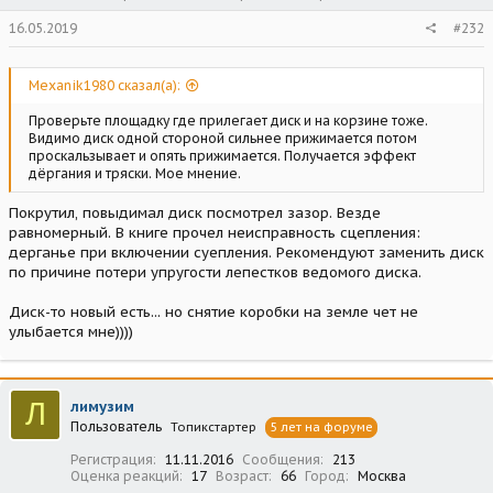
16.05.2019
#232
Mexanik1980 сказал(а):
Проверьте площадку где прилегает диск и на корзине тоже.
Видимо диск одной стороной сильнее прижимается потом
проскальзывает и опять прижимается. Получается эффект
дёргания и тряски. Мое мнение.
Покрутил, повыдимал диск посмотрел зазор. Везде
равномерный. В книге прочел неисправность сцепления:
дерганье при включении суепления. Рекомендуют заменить диск
по причине потери упругости лепестков ведомого диска.
Диск-то новый есть... но снятие коробки на земле чет не
улыбается мне))))
Л
лимузим
Пользователь
Топикстартер
5 лет на форуме
Регистрация
11.11.2016
Сообщения
213
Оценка реакций
17
Возраст
66
Город
Москва