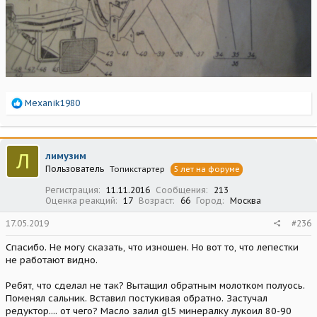
Р
Mexanik1980
е
а
к
ц
Л
лимузим
и
Пользователь
Топикстартер
5 лет на форуме
и
:
Регистрация
11.11.2016
Сообщения
213
Оценка реакций
17
Возраст
66
Город
Москва
17.05.2019
#236
Спасибо. Не могу сказать, что изношен. Но вот то, что лепестки
не работают видно.
Ребят, что сделал не так? Вытащил обратным молотком полуось.
Поменял сальник. Вставил постукивая обратно. Застучал
редуктор.... от чего? Масло залил gl5 минералку лукоил 80-90