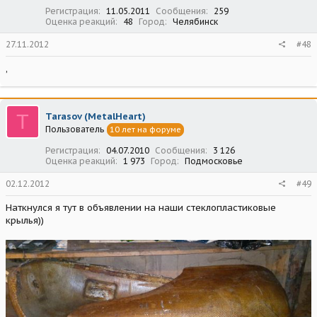
:
Регистрация
11.05.2011
Сообщения
259
Оценка реакций
48
Город
Челябинск
27.11.2012
#48
,
T
Tarasov (MetalHeart)
Пользователь
10 лет на форуме
Регистрация
04.07.2010
Сообщения
3 126
Оценка реакций
1 973
Город
Подмосковье
02.12.2012
#49
Наткнулся я тут в объявлении на наши стеклопластиковые
крылья))