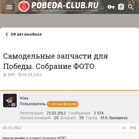
Об автомобиле
Самодельные запчасти для
Победы. Собрание ФОТО.
А
Д
SMV
05.03.2012
в
а
т
т
о
а
р
н
Vins
т
а
Пользователь
е
ч
5 лет на форуме
м
а
Регистрация
23.02.2012
Сообщения
2 334
ы
л
Оценка реакций
10
Возраст
59
Город
М.О. Балашиха
а
18.10.2012
#41
Нержавейка хомут рычага КПП