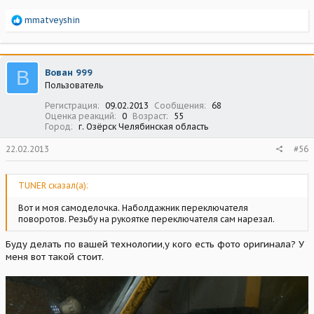
Р
mmatveyshin
е
а
к
ц
В
Вован 999
и
Пользователь
и
:
Регистрация
09.02.2013
Сообщения
68
Оценка реакций
0
Возраст
55
Город
г. Озёрск Челябинская область
22.02.2013
#56
TUNER сказал(а):
Вот и моя самоделочка. Наболдажник переключателя
поворотов. Резьбу на рукоятке переключателя сам нарезал.
Буду делать по вашей технологии,у кого есть фото оригинала? У
меня вот такой стоит.