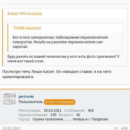
Вован 999 сказал(а):
TUNER сказал(а):
Вот и моя самоделочка. Наболдажник переключателя
поворотов. Резьбу на рукоятке переключателя сам
нарезал.
Буду делать по вашей технологии,у кого есть фото оригинала? У
меня вот такой стоит.
Посмотри тему Леши-kaizer. Он новодел ставил, я на него
ориентировался.
petru4o
Пользователь
10 лет на форуме
Регистрация
28.10.2011
Сообщения
418
Оценка реакций
195
Возраст
42
Город
страна талапония........ , теперь в г. Палдиски.
22.02.2013
#58