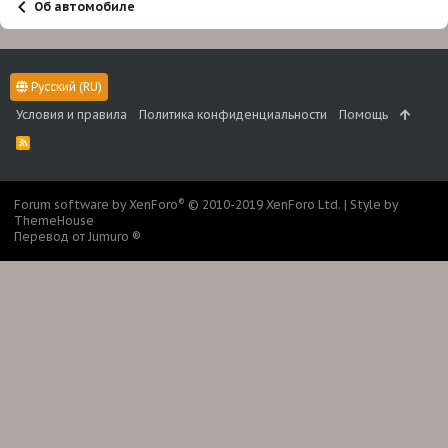
Об автомобиле
Русский (RU)
Условия и правила
Политика конфиденциальности
Помощь
R
S
S
®
Forum software by XenForo
© 2010-2019 XenForo Ltd.
|
Style by
ThemeHouse
Перевод от Jumuro ®