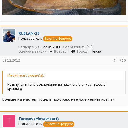
RUSLAN-28
Пользователь
5 лет на форуме
Регистрация
22.05.2011
Сообщения
616
Оценка реакций
4
Возраст
49
Город
Пенза
02.12.2012
#50
MetalHeart сказал(а):
Наткнулся я тут в объявлении на наши стеклопластиковые
крылья))
Больше на мастер-модель похоже,с нее уже лепить крылья
T
Tarasov (MetalHeart)
Пользователь
10 лет на форуме