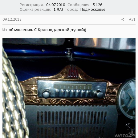
Регистрация
04.07.2010
Сообщения
3 126
Оценка реакций
1 973
Город
Подмосковье
09.12.2012
#51
Из объявления. С Краснодарской душой))