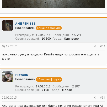
АНДРЕЙ 111
Пользователь
Команда форума
Регистрация
15.03.2011
Сообщения
16 331
Оценка реакций
10 800
Город
Одинцово
09.12.2012
#53
похожию ручку я подарил Krestу надо попросить его сделать
фото.
HistoriK
Пользователь
10 лет на форуме
Регистрация
14.02.2011
Сообщения
2 187
Оценка реакций
7 198
Город
Москва
22.02.2013
#54
Альтернатива жужжалке для блока питания радиоприемника А8.