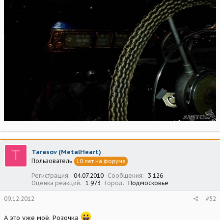
T
Tarasov (MetalHeart)
Пользователь
10 лет на форуме
Регистрация
04.07.2010
Сообщения
3 126
Оценка реакций
1 973
Город
Подмосковье
09.12.2012
#52
А это уже моё. Розочка