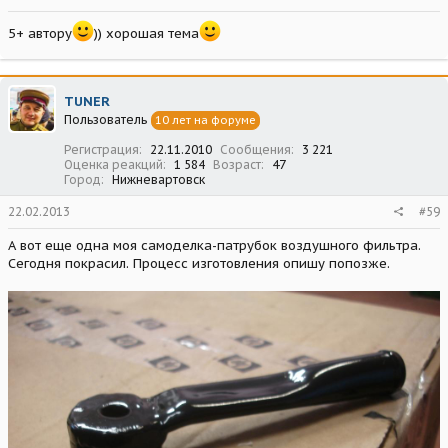
5+ автору
)) хорошая тема
TUNER
Пользователь
10 лет на форуме
Регистрация
22.11.2010
Сообщения
3 221
Оценка реакций
1 584
Возраст
47
Город
Нижневартовск
22.02.2013
#59
А вот еще одна моя самоделка-патрубок воздушного фильтра.
Сегодня покрасил. Процесс изготовления опишу попозже.