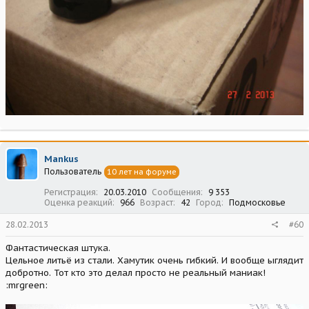
Mankus
Пользователь
10 лет на форуме
Регистрация
20.03.2010
Сообщения
9 353
Оценка реакций
966
Возраст
42
Город
Подмосковье
28.02.2013
#60
Фантастическая штука.
Цельное литьё из стали. Хамутик очень гибкий. И вообще ыглядит
добротно. Тот кто это делал просто не реальный маниак!
:mrgreen: