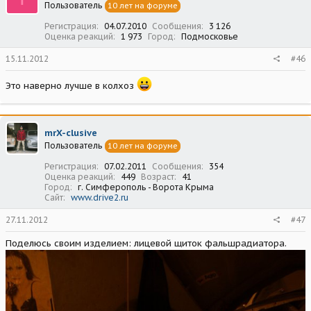
Пользователь
10 лет на форуме
Регистрация
04.07.2010
Сообщения
3 126
Оценка реакций
1 973
Город
Подмосковье
15.11.2012
#46
Это наверно лучше в колхоз
mrX-clusive
Пользователь
10 лет на форуме
Регистрация
07.02.2011
Сообщения
354
Оценка реакций
449
Возраст
41
Город
г. Симферополь - Ворота Крыма
Сайт
www.drive2.ru
27.11.2012
#47
Поделюсь своим изделием: лицевой щиток фальшрадиатора.