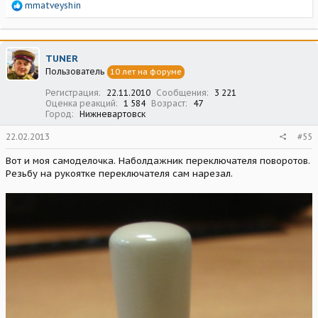
Р
mmatveyshin
е
а
к
ц
TUNER
и
Пользователь
10 лет на форуме
и
:
Регистрация
22.11.2010
Сообщения
3 221
Оценка реакций
1 584
Возраст
47
Город
Нижневартовск
22.02.2013
#55
Вот и моя самоделочка. Наболдажник переключателя поворотов.
Резьбу на рукоятке переключателя сам нарезал.