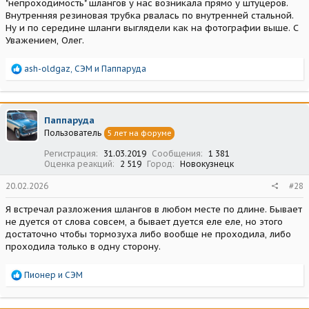
"непроходимость" шлангов у нас возникала прямо у штуцеров.
Внутренняя резиновая трубка рвалась по внутренней стальной.
Ну и по середине шланги выглядели как на фотографии выше. С
Уважением, Олег.
Р
ash-oldgaz
,
СЭМ
и
Паппаруда
е
а
к
ц
Паппаруда
и
Пользователь
5 лет на форуме
и
:
Регистрация
31.03.2019
Сообщения
1 381
Оценка реакций
2 519
Город
Новокузнецк
20.02.2026
#28
Я встречал разложения шлангов в любом месте по длине. Бывает
не дуется от слова совсем, а бывает дуется еле еле, но этого
достаточно чтобы тормозуха либо вообще не проходила, либо
проходила только в одну сторону.
Р
Пионер
и
СЭМ
е
а
к