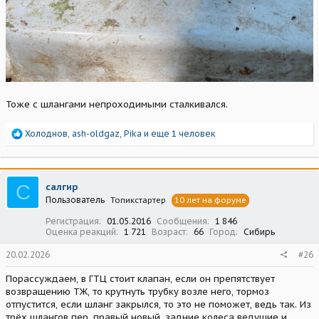
Тоже с шлангами непроходимыми сталкивался.
Р
Холоднов
,
ash-oldgaz
,
Pika
и еще 1 человек
е
а
к
ц
С
салгир
и
Пользователь
Топикстартер
10 лет на форуме
и
:
Регистрация
01.05.2016
Сообщения
1 846
Оценка реакций
1 721
Возраст
66
Город
Сибирь
20.02.2026
#26
Порассуждаем, в ГТЦ стоит клапан, если он препятствует
возвращению ТЖ, то крутнуть трубку возле него, тормоз
отпустится, если шланг закрылся, то это не поможет, ведь так. Из
трёх шлангов пер. правый новый, задние колеса ведущие и