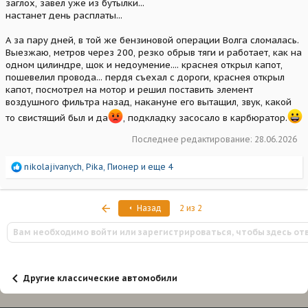
заглох, завел уже из бутылки...
настанет день расплаты...
А за пару дней, в той же бензиновой операции Волга сломалась.
Выезжаю, метров через 200, резко обрыв тяги и работает, как на
одном цилиндре, щок и недоумение.... краснея открыл капот,
пошевелил провода... пердя съехал с дороги, краснея открыл
капот, посмотрел на мотор и решил поставить элемент
воздушного фильтра назад, накануне его вытащил, звук, какой
то свистящий был и да
, подкладку засосало в карбюратор.
Последнее редактирование:
28.06.2026
Р
nikolajivanych
,
Pika
,
Пионер
и еще 4
е
а
к
Первый
Назад
2 из 2
ц
и
Вам необходимо войти или зарегистрироваться, чтобы здесь от
и
:
Другие классические автомобили