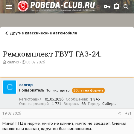
Другие классические автомобили
Ремкомплект ГВУТ ГАЗ-24.
А
Д
салгир
05.02.2026
в
а
т
т
о
а
р
н
С
салгир
т
а
Пользователь
е
ч
Топикстартер
10 лет на форуме
м
а
Регистрация
01.05.2016
Сообщения
1 846
ы
л
Оценка реакций
1 721
Возраст
66
Город
Сибирь
а
19.02.2026
#21
Мимо! ГТЦ в норме, ничто не клинит, ничто не заедает. Сменил
манжеты и клапан, вдруг он был виновником.