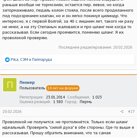
раньше вообще не тормозили, остается пер. левое, но когда
затормаживало, педаль колом стояла, после всего проделанного
под подозрением клапан, но и он легко покинул цилиндр. Что
интересно, я с первой Волгой, за 40 с лишним лет, такого ни разу
не имел, а на эту Степаныч жаловался и про шланг мне когда то
рассказывал. Если сегодня проячвится, поменяю шланг. Я их
проволокой проверяю.
Последнее редактирование:
20.02.2026
Р
Pika
,
СЭМ
и
Паппаруда
е
а
к
ц
П
Пионер
и
Пользователь
10 лет на форуме
и
:
Регистрация
23.01.2014
Сообщения
1 023
Оценка реакций
1 580
Город
Пермь
20.02.2026
#27
Проволокой не получится. не протолкнётся. Только если шланг
идеальный. Проверить "силой духа" в обе стороны. Где-то выше я
рассказывал. Прошу обратить внимание, что та самая