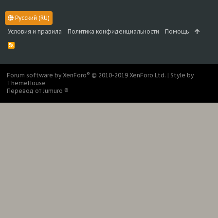
Русский (RU)
Условия и правила
Политика конфиденциальности
Помощь
R
S
S
®
Forum software by XenForo
© 2010-2019 XenForo Ltd.
|
Style by
ThemeHouse
Перевод от Jumuro ®