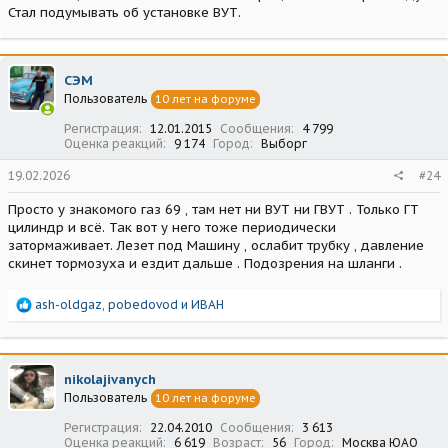
Стал подумывать об установке ВУТ.
СЭМ
Пользователь
10 лет на форуме
Регистрация
12.01.2015
Сообщения
4 799
Оценка реакций
9 174
Город
Выборг
19.02.2026
#24
Просто у знакомого газ 69 , там нет ни ВУТ ни ГВУТ . Только ГТ
цилиндр и всё. Так вот у него тоже периодически
затормаживает. Лезет под Машину , ослабит трубку , давление
скинет тормозуха и ездит дальше . Подозрения на шланги .
Р
ash-oldgaz
,
pobedovod
и
ИВАН
е
а
к
ц
nikolajivanych
и
Пользователь
10 лет на форуме
и
:
Регистрация
22.04.2010
Сообщения
3 613
Оценка реакций
6 619
Возраст
56
Город
Москва ЮАО