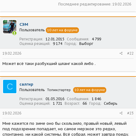
Последнее редактирование:
19.02.2026
СЭМ
Пользователь
10 лет на форуме
Регистрация
12.01.2015
Сообщения
4 799
Оценка реакций
9 174
Город
Выборг
19.02.2026
#22
Может всё таки разбухший шланг какой либо .
С
салгир
Пользователь
Топикстартер
10 лет на форуме
Регистрация
01.05.2016
Сообщения
1 846
Оценка реакций
1 721
Возраст
66
Город
Сибирь
19.02.2026
#23
Мне кажется по зиме оно бы скользило, правый новый, левый
под подозрение попадает, но самое мерзкое это редко,
спонтанно, ни какой системы. Всё собрал, может завтра поеду.