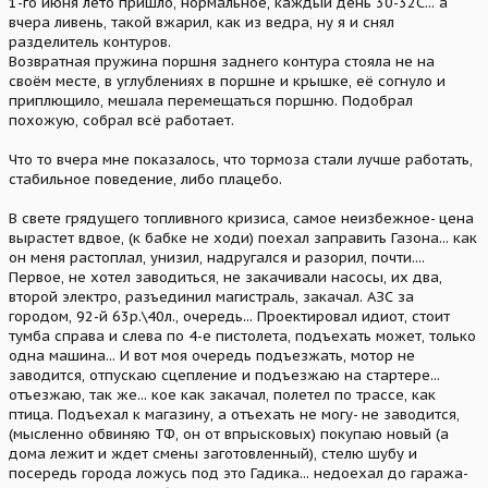
1-го июня лето пришло, нормальное, каждый день 30-32С... а
вчера ливень, такой вжарил, как из ведра, ну я и снял
разделитель контуров.
Возвратная пружина поршня заднего контура стояла не на
своём месте, в углублениях в поршне и крышке, её согнуло и
приплющило, мешала перемещаться поршню. Подобрал
похожую, собрал всё работает.
Что то вчера мне показалось, что тормоза стали лучше работать,
стабильное поведение, либо плацебо.
В свете грядущего топливного кризиса, самое неизбежное- цена
вырастет вдвое, (к бабке не ходи) поехал заправить Газона... как
он меня растоплал, унизил, надругался и разорил, почти....
Первое, не хотел заводиться, не закачивали насосы, их два,
второй электро, разъединил магистраль, закачал. АЗС за
городом, 92-й 63р.\40л., очередь... Проектировал идиот, стоит
тумба справа и слева по 4-е пистолета, подъехать может, только
одна машина... И вот моя очередь подъезжать, мотор не
заводится, отпускаю сцепление и подъезжаю на стартере...
отъезжаю, так же... кое как закачал, полетел по трассе, как
птица. Подъехал к магазину, а отъехать не могу- не заводится,
(мысленно обвиняю ТФ, он от впрысковых) покупаю новый (а
дома лежит и ждет смены заготовленный), стелю шубу и
посередь города ложусь под это Гадика... недоехал до гаража-