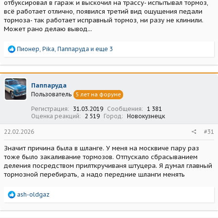
отбуксировал в гараж и выскочил на трассу- испытывал тормоз,
всё работает отлично, появился третий вид ощущения педали
тормоза- так работает исправный тормоз, ни разу не клинили.
Может рано делаю вывод...
Р
Пионер
,
Pika
,
Паппаруда
и еще 3
е
а
к
ц
Паппаруда
и
Пользователь
5 лет на форуме
и
:
Регистрация
31.03.2019
Сообщения
1 381
Оценка реакций
2 519
Город
Новокузнецк
22.02.2026
#31
Значит причина была в шланге. У меня на москвиче пару раз
тоже было закаливание тормозов. Отпускало сбрасыванием
деления посредством прилткручиваня штуцера. Я думал главный
тормозной перебирать, а надо передние шланги менять
Р
ash-oldgaz
е
а
к