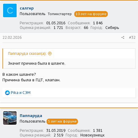
ц
С
салгир
и
Пользователь
Топикстартер
10 лет на форуме
и
:
Регистрация
01.05.2016
Сообщения
1 846
Оценка реакций
1 721
Возраст
66
Город
Сибирь
22.02.2026
#32
Паппаруда сказал(а):
Значит причина была в шланге.
В каком шланге?
Причина была в ГЦТ, клапан.
Р
Pika
и
СЭМ
е
а
к
ц
Паппаруда
и
Пользователь
5 лет на форуме
и
:
Регистрация
31.03.2019
Сообщения
1 381
Оценка реакций
2 519
Город
Новокузнецк