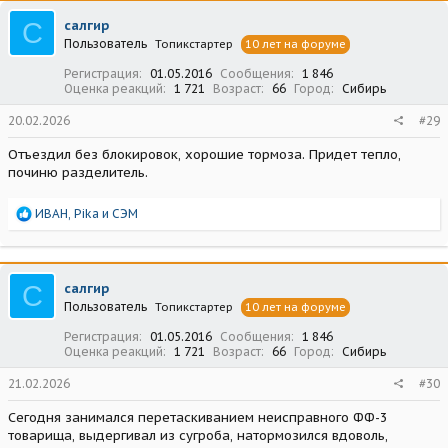
ц
С
салгир
и
Пользователь
Топикстартер
10 лет на форуме
и
:
Регистрация
01.05.2016
Сообщения
1 846
Оценка реакций
1 721
Возраст
66
Город
Сибирь
20.02.2026
#29
Отъездил без блокировок, хорошие тормоза. Придет тепло,
починю разделитель.
Р
ИВАН
,
Pika
и
СЭМ
е
а
к
ц
С
салгир
и
Пользователь
Топикстартер
10 лет на форуме
и
:
Регистрация
01.05.2016
Сообщения
1 846
Оценка реакций
1 721
Возраст
66
Город
Сибирь
21.02.2026
#30
Сегодня занимался перетаскиванием неисправного ФФ-3
товарища, выдергивал из сугроба, натормозился вдоволь,