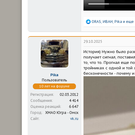
Р
ORAS
,
ИВАН
,
Pika
и еще 
е
а
к
ц
29.10.2025
и
и
История) Нужно было раз
:
получает сигнал, постави
то, что то. Прогнал еще 
тройниках с одной и той 
бесконечности - почему и
Pika
Пользователь
10 лет на форуме
Регистрация
02.03.2012
Сообщения
4 414
Оценка реакций
6 647
Город
ХМАО Югра - Омск
Сайт
vk.ru