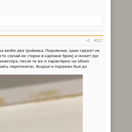
#127
а велбе два тройника. Подключил, один гаджет не
есто случай их стирки в кармане брюк) и может где
конектора, песня та же и характерно на обоих
даясь перитонита». Вскрыл и поражен был до