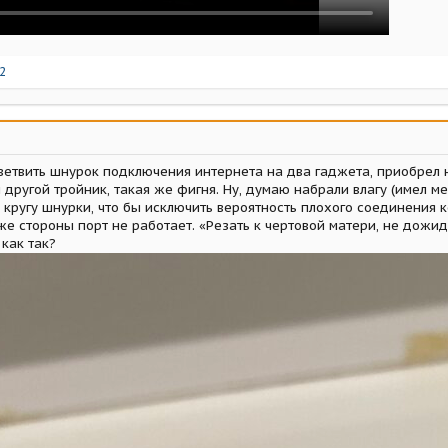
2
ветвить шнурок подключения интернета на два гаджета, приобрел н
л другой тройник, такая же фигня. Ну, думаю набрали влагу (имел м
по кругу шнурки, что бы исключить вероятность плохого соединения 
же стороны порт не работает. «Резать к чертовой матери, не дожи
 как так?