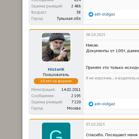
Оценка реакций
2 486
Возраст
38
Р
ash-oldgaz
Город
Тульская обл
е
а
к
ц
06.10.2025
и
и
Никак.
:
Документы от 100т, дале
Причём это только исходн
HistoriK
Пользователь
Я не извозчик...-я водитель 
10 лет на форуме
Регистрация
14.02.2011
Сообщения
2 195
Оценка реакций
7 220
Р
ash-oldgaz
Город
Москва
е
а
к
ц
07.10.2025
и
G
и
Спасибо. Посещают меня 
: