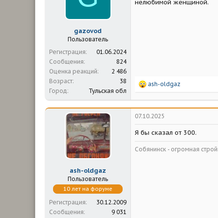
нелюбимой женщиной.
gazovod
Пользователь
Регистрация
01.06.2024
Сообщения
824
Оценка реакций
2 486
Возраст
38
Р
ash-oldgaz
Город
Тульская обл
е
а
к
ц
07.10.2025
и
и
Я бы сказал от 300.
:
Собянинск - огромная стр
ash-oldgaz
Пользователь
10 лет на форуме
Регистрация
30.12.2009
Сообщения
9 031