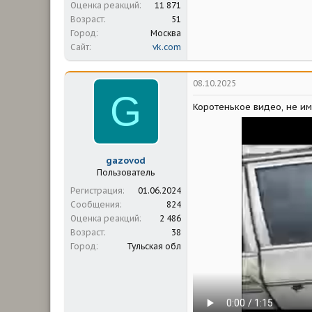
Оценка реакций
11 871
Возраст
51
Город
Москва
Сайт
vk.com
08.10.2025
G
Коротенькое видео, не и
gazovod
Пользователь
Регистрация
01.06.2024
Сообщения
824
Оценка реакций
2 486
Возраст
38
Город
Тульская обл