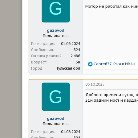
G
м
а
Мотор не работал как мин
ы
л
а
gazovod
Пользователь
Регистрация
01.06.2024
Сообщения
824
Оценка реакций
2 486
Возраст
38
Р
Сергей37
,
Pika
и
ИВАН
Город
Тульская обл
е
а
к
ц
06.10.2025
и
G
и
Доброго времени суток, т
:
21й задний мост и карда
gazovod
Пользователь
Регистрация
01.06.2024
Сообщения
824