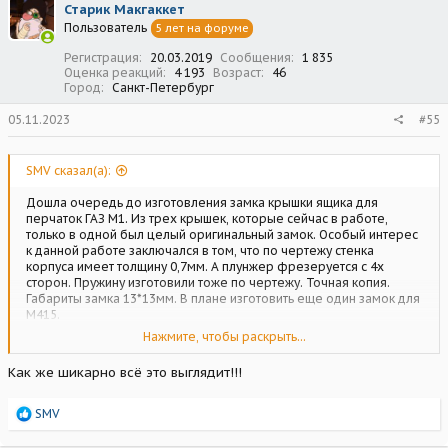
Старик Макгаккет
и
Пользователь
5 лет на форуме
и
:
Регистрация
20.03.2019
Сообщения
1 835
Оценка реакций
4 193
Возраст
46
Город
Санкт-Петербург
05.11.2023
#55
SMV сказал(а):
Дошла очередь до изготовления замка крышки ящика для
перчаток ГАЗ М1. Из трех крышек, которые сейчас в работе,
только в одной был целый оригинальный замок. Особый интерес
к данной работе заключался в том, что по чертежу стенка
корпуса имеет толщину 0,7мм. А плунжер фрезеруется с 4х
сторон. Пружину изготовили тоже по чертежу. Точная копия.
Габариты замка 13*13мм. В плане изготовить еще один замок для
М415.
Нажмите, чтобы раскрыть...
Посмотреть вложение 210598
Посмотреть вложение
Как же шикарно всё это выглядит!!!
210599
Посмотреть вложение 210600
Посмотреть вложение
210601
Р
SMV
е
а