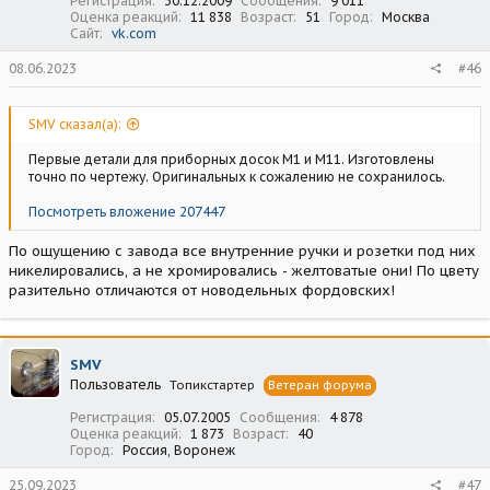
Регистрация
30.12.2009
Сообщения
9 011
Оценка реакций
11 838
Возраст
51
Город
Москва
Сайт
vk.com
08.06.2023
#46
SMV сказал(а):
Первые детали для приборных досок М1 и М11. Изготовлены
точно по чертежу. Оригинальных к сожалению не сохранилось.
Посмотреть вложение 207447
По ощущению с завода все внутренние ручки и розетки под них
никелировались, а не хромировались - желтоватые они! По цвету
разительно отличаются от новодельных фордовских!
SMV
Пользователь
Топикстартер
Ветеран форума
Регистрация
05.07.2005
Сообщения
4 878
Оценка реакций
1 873
Возраст
40
Город
Россия, Воронеж
25.09.2023
#47