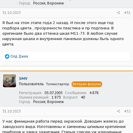
Город
Россия, Воронеж
31.10.2023
#51
Я был на этом этапе года 2 назад. И после этого еще год
подбора цвета , прозрачности пластика и пр подгонка. В
оригинале было два оттенка шкал М11-73. В любом случае
наружная шкала и внутренние панельки должны быть одного
цвета.
Р
Олд Джек
е
а
к
ц
SMV
и
Пользователь
Топикстартер
Ветеран форума
и
:
Регистрация
05.07.2005
Сообщения
4 878
Оценка реакций
1 873
Возраст
40
Город
Россия, Воронеж
31.10.2023
#52
У нас финишная работа перед окраской. Доводим железо до
заводского вида. Изготовлены и заменены шпильки крепления
приборов и замка зажигания. Старые совсем уж измученные,