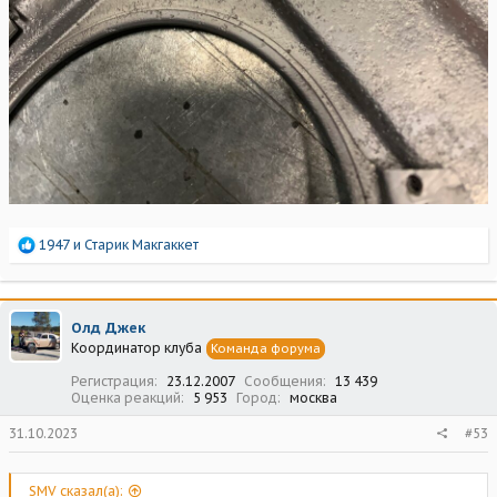
Р
1947
и
Старик Макгаккет
е
а
к
ц
Олд Джек
и
Координатор клуба
Команда форума
и
:
Регистрация
23.12.2007
Сообщения
13 439
Оценка реакций
5 953
Город
москва
31.10.2023
#53
SMV сказал(а):