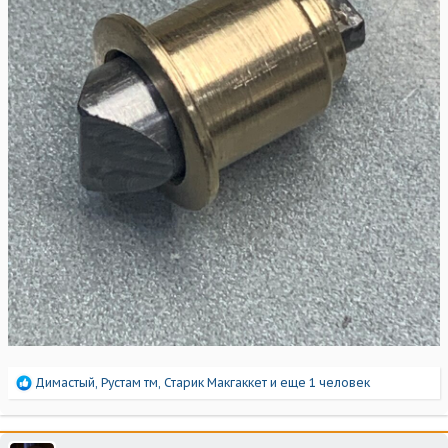
Р
Димастый
,
Рустам тм
,
Старик Макгаккет
и еще 1 человек
е
а
к
ц