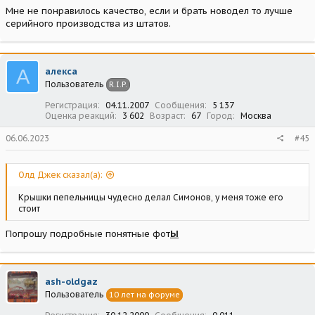
Мне не понравилось качество, если и брать новодел то лучше
серийного производства из штатов.
А
алекса
Пользователь
R.I.P.
Регистрация
04.11.2007
Сообщения
5 137
Оценка реакций
3 602
Возраст
67
Город
Москва
06.06.2023
#45
Олд Джек сказал(а):
Крышки пепельницы чудесно делал Симонов, у меня тоже его
стоит
Попрошу подробные понятные фот
Ы
ash-oldgaz
Пользователь
10 лет на форуме