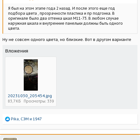
Я был на этом этапе года 2 назад. И после этого еще год
подбора цвета , прозрачности пластика и пр подгонка. В
оригинале было два оттенка шкал М11-73. В любом случае
наружная шкала и внутренние панельки должны быть одного
цвета.
Ну не совсем одного цвета, но близкие. Вот в другом варианте
Вложения
20231030_205454.jpg
83,7 КБ
Просмотры: 339
Р
Pika
,
СЭМ
и
1947
е
а
к
ц