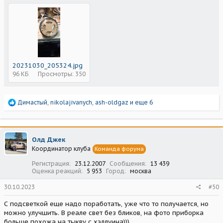
20231030_205324.jpg
96 КБ
Просмотры: 350
Р
Димастый
,
nikolajivanych
,
ash-oldgaz
и еще 6
е
а
к
ц
Олд Джек
и
Координатор клуба
Команда форума
и
:
Регистрация
23.12.2007
Сообщения
13 439
Оценка реакций
5 953
Город
москва
30.10.2023
#50
С подсветкой еще надо поработать, уже что то получается, но
можно улучшить. В реале свет без бликов, на фото приборка
больше похожа на тыкву с хэллуина)))