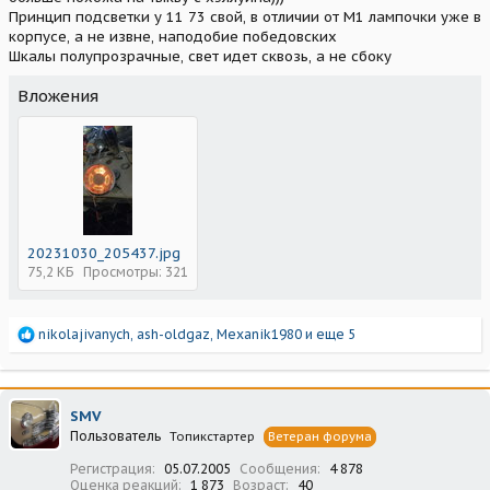
Принцип подсветки у 11 73 свой, в отличии от М1 лампочки уже в
корпусе, а не извне, наподобие победовских
Шкалы полупрозрачные, свет идет сквозь, а не сбоку
Вложения
20231030_205437.jpg
75,2 КБ
Просмотры: 321
Р
nikolajivanych
,
ash-oldgaz
,
Mexanik1980
и еще 5
е
а
к
ц
SMV
и
Пользователь
Топикстартер
Ветеран форума
и
:
Регистрация
05.07.2005
Сообщения
4 878
Оценка реакций
1 873
Возраст
40