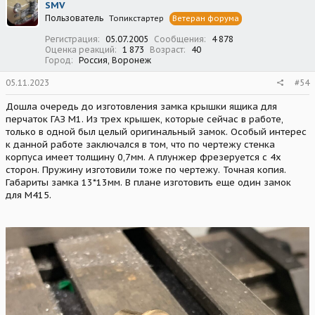
SMV
и
Пользователь
Топикстартер
Ветеран форума
и
:
Регистрация
05.07.2005
Сообщения
4 878
Оценка реакций
1 873
Возраст
40
Город
Россия, Воронеж
05.11.2023
#54
Дошла очередь до изготовления замка крышки ящика для
перчаток ГАЗ М1. Из трех крышек, которые сейчас в работе,
только в одной был целый оригинальный замок. Особый интерес
к данной работе заключался в том, что по чертежу стенка
корпуса имеет толщину 0,7мм. А плунжер фрезеруется с 4х
сторон. Пружину изготовили тоже по чертежу. Точная копия.
Габариты замка 13*13мм. В плане изготовить еще один замок
для М415.