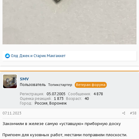
Р
Олд Джек
и
Старик Макгаккет
е
а
к
ц
SMV
и
Пользователь
Топикстартер
Ветеран форума
и
:
Регистрация
05.07.2005
Сообщения
4 878
Оценка реакций
1 873
Возраст
40
Город
Россия, Воронеж
07.11.2023
#58
Закончили в железе самую «уставшую» приборную доску
Припоем для кузовных работ, местами поправили плоскости.