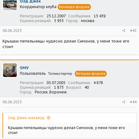
Олд Джек
Координатор клуба
Команда форума
Регистрация
23.12.2007
Сообщения
13 439
Оценка реакций
5 953
Город
москва
06.06.2023
#43
Крышки пепельницы чудесно делал Симонов, у меня тоже его
стоит
SMV
Пользователь
Топикстартер
Ветеран форума
Регистрация
05.07.2005
Сообщения
4 878
Оценка реакций
1 873
Возраст
40
Город
Россия, Воронеж
06.06.2023
#44
Олд Джек сказал(а):
Крышки пепельницы чудесно делал Симонов, у меня тоже его
стоит