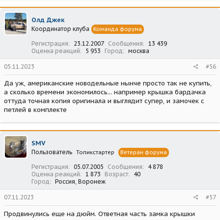
к
ц
Олд Джек
и
Координатор клуба
Команда форума
и
:
Регистрация
23.12.2007
Сообщения
13 439
Оценка реакций
5 953
Город
москва
05.11.2023
#56
Да уж, американские новодельные нынче просто так не купить,
а сколько времени экономилось... например крышка бардачка
оттуда точная копия оригинала и выглядит супер, и замочек с
петлей в комплекте
SMV
Пользователь
Топикстартер
Ветеран форума
Регистрация
05.07.2005
Сообщения
4 878
Оценка реакций
1 873
Возраст
40
Город
Россия, Воронеж
07.11.2023
#57
Продвинулись еще на дюйм. Ответная часть замка крышки