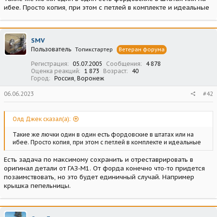
ибее. Просто копия, при этом с петлей в комплекте и идеальные
SMV
Пользователь
Топикстартер
Ветеран форума
Регистрация
05.07.2005
Сообщения
4 878
Оценка реакций
1 873
Возраст
40
Город
Россия, Воронеж
06.06.2023
#42
Олд Джек сказал(а):
Такие же лючки один в один есть фордовские в штатах или на
ибее. Просто копия, при этом с петлей в комплекте и идеальные
Есть задача по максимому сохранить и отреставрировать в
оригинал детали от ГАЗ-М1. От форда конечно что-то придется
позаимствовать, но это будет единичный случай. Например
крышка пепельницы.