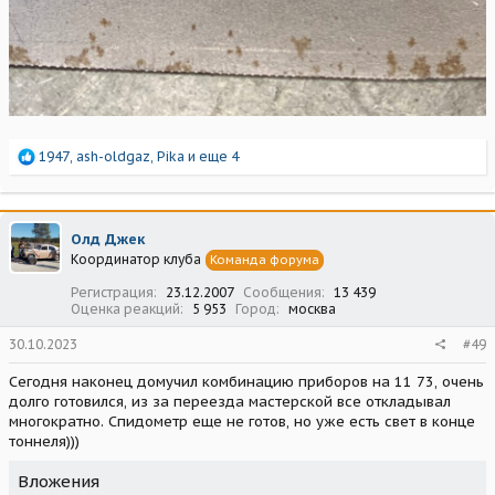
Р
1947
,
ash-oldgaz
,
Pika
и еще 4
е
а
к
ц
Олд Джек
и
Координатор клуба
Команда форума
и
:
Регистрация
23.12.2007
Сообщения
13 439
Оценка реакций
5 953
Город
москва
30.10.2023
#49
Сегодня наконец домучил комбинацию приборов на 11 73, очень
долго готовился, из за переезда мастерской все откладывал
многократно. Спидометр еще не готов, но уже есть свет в конце
тоннеля)))
Вложения