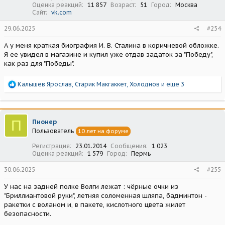
Оценка реакций
11 857
Возраст
51
Город
Москва
Сайт
vk.com
29.06.2025
#254
А у меня краткая биография И. В. Сталина в коричневой обложке.
Я ее увидел в магазине и купил уже отдав задаток за "Победу",
как раз для "Победы".
Р
Калышев Ярослав
,
Старик Макгаккет
,
Холоднов
и еще 3
е
а
к
ц
П
Пионер
и
Пользователь
10 лет на форуме
и
:
Регистрация
23.01.2014
Сообщения
1 023
Оценка реакций
1 579
Город
Пермь
30.06.2025
#255
У нас на задней полке Волги лежат : чёрные очки из
"Бриллиантовой руки", летняя соломенная шляпа, бадминтон -
ракетки с воланом и, в пакете, кислотного цвета жилет
безопасности.