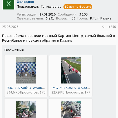
Х
Холоднов
и
Пользователь
Топикстартер
10 лет на форуме
и
:
Регистрация
17.01.2016
Сообщения
3 100
Оценка реакций
5 931
Возраст
53
Город
Р.Т., г. Казань
23.06.2025
#250
После обеда посетили местный Картинг Центр, самый большой в
Республике и поехали обратно в Казань
Вложения
IMG-20250613-WA0041.jpg
IMG-20250613-WA0039.jpg
234,6 КБ
Просмотры: 170
223,9 КБ
Просмотры: 177