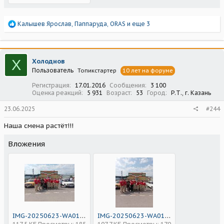
Р
Калышев Ярослав
,
Паппаруда
,
ORAS
и еще 3
е
а
к
ц
Х
Холоднов
и
Пользователь
Топикстартер
10 лет на форуме
и
:
Регистрация
17.01.2016
Сообщения
3 100
Оценка реакций
5 931
Возраст
53
Город
Р.Т., г. Казань
23.06.2025
#244
Наша смена растёт!!!
Вложения
IMG-20250623-WA0114.jpg
IMG-20250623-WA0115.jpg