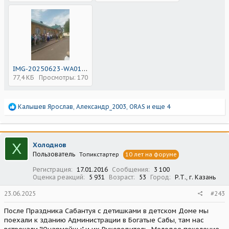
IMG-20250623-WA0140.jpg
77,4 КБ
Просмотры: 170
Р
Калышев Ярослав
,
Александр_2003
,
ORAS
и еще 4
е
а
к
ц
Х
Холоднов
и
Пользователь
Топикстартер
10 лет на форуме
и
:
Регистрация
17.01.2016
Сообщения
3 100
Оценка реакций
5 931
Возраст
53
Город
Р.Т., г. Казань
23.06.2025
#243
После Праздника Сабантуя с детишками в детском Доме мы
поехали к зданию Администрации в Богатые Сабы, там нас