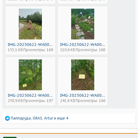
IMG-20250622-WA0033.jpg
IMG-20250622-WA0032.jpg
155,1 КБ
Просмотры: 169
210,6 КБ
Просмотры: 168
IMG-20250622-WA0037.jpg
IMG-20250622-WA0039.jpg
230,9 КБ
Просмотры: 197
241,8 КБ
Просмотры: 166
Р
Паппаруда
,
ORAS
,
Artur
и еще 4
е
а
к
ц