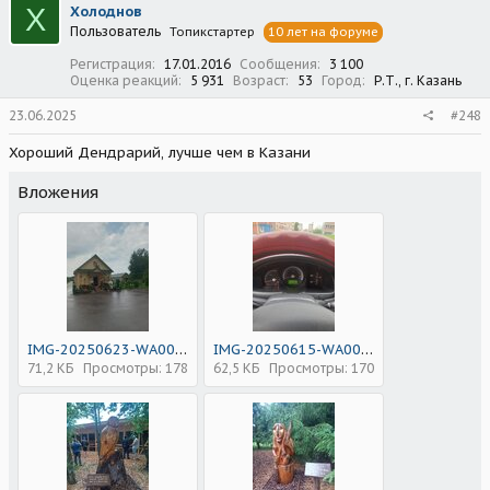
Х
Холоднов
и
Пользователь
Топикстартер
10 лет на форуме
и
:
Регистрация
17.01.2016
Сообщения
3 100
Оценка реакций
5 931
Возраст
53
Город
Р.Т., г. Казань
23.06.2025
#248
Хороший Дендрарий, лучше чем в Казани
Вложения
IMG-20250623-WA0052.jpg
IMG-20250615-WA0002.jpg
71,2 КБ
Просмотры: 178
62,5 КБ
Просмотры: 170