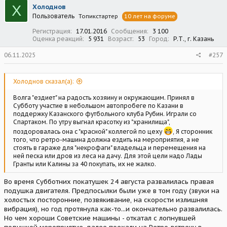
ц
Х
Холоднов
и
Пользователь
Топикстартер
10 лет на форуме
и
:
Регистрация
17.01.2016
Сообщения
3 100
Оценка реакций
5 931
Возраст
53
Город
Р.Т., г. Казань
06.11.2025
#257
Холоднов сказал(а):
Волга "ездиет" на радость хозяину и окружающим. Принял в
Субботу участие в небольшом автопробеге по Казани в
поддержку Казанского футбольного клуба Рубин. Играли со
Спартаком. По утру выгнал красотку из "хранилища",
поздоровалась она с "красной" коллегой по цеху
, Я сторонник
того, что ретро-машина должна ездить на мероприятия, а не
стоять в гараже для "некрофаги" владельца и перемещения на
ней песка или дров из леса на дачу. Для этой цели надо Лады
Гранты или Калины за 40 покупать, их не жалко.
Во время Субботних покатушек 24 августа развалилась правая
подушка двигателя. Предпосылки были уже в том году (звуки на
холостых посторонние, позвякивание, на скорости излишняя
вибрация), но год протянула как-то...и окончательно развалилась.
Но чем хороши Советские машины - откатал с лопнувшей