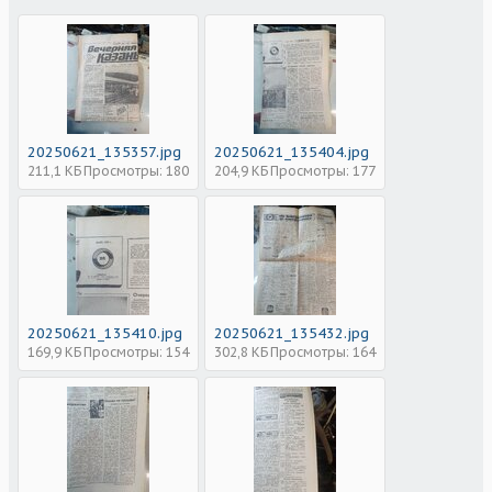
20250621_135357.jpg
20250621_135404.jpg
211,1 КБ
Просмотры: 180
204,9 КБ
Просмотры: 177
20250621_135410.jpg
20250621_135432.jpg
169,9 КБ
Просмотры: 154
302,8 КБ
Просмотры: 164