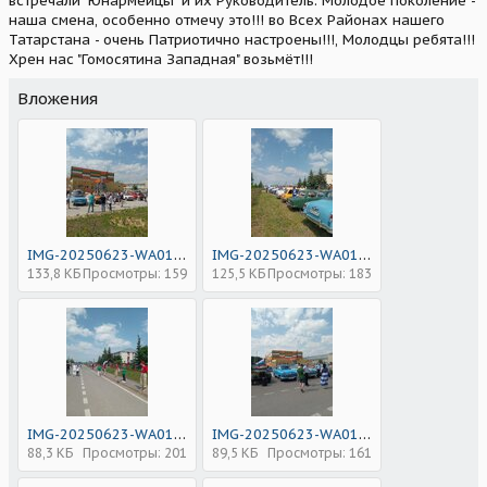
встречали "Юнармейцы" и их Руководитель. Молодое поколение -
наша смена, особенно отмечу это!!! во Всех Районах нашего
Татарстана - очень Патриотично настроены!!!, Молодцы ребята!!!
Хрен нас "Гомосятина Западная" возьмёт!!!
Вложения
IMG-20250623-WA0106.jpg
IMG-20250623-WA0105.jpg
133,8 КБ
Просмотры: 159
125,5 КБ
Просмотры: 183
IMG-20250623-WA0118.jpg
IMG-20250623-WA0119.jpg
88,3 КБ
Просмотры: 201
89,5 КБ
Просмотры: 161