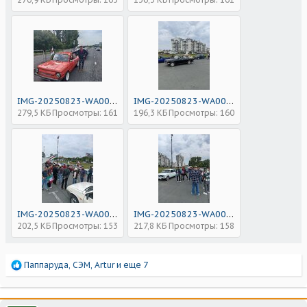
IMG-20250823-WA0033.jpg
IMG-20250823-WA0047.jpg
279,5 КБ
Просмотры: 161
196,3 КБ
Просмотры: 160
IMG-20250823-WA0059.jpg
IMG-20250823-WA0055.jpg
202,5 КБ
Просмотры: 153
217,8 КБ
Просмотры: 158
Р
Паппаруда
,
СЭМ
,
Artur
и еще 7
е
а
к