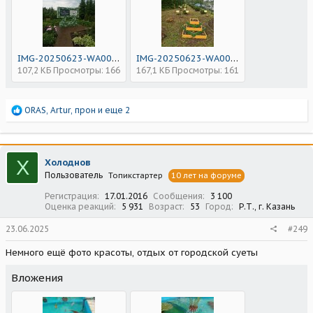
IMG-20250623-WA0051.jpg
IMG-20250623-WA0053.jpg
107,2 КБ
Просмотры: 166
167,1 КБ
Просмотры: 161
Р
ORAS
,
Artur
,
прон
и еще 2
е
а
к
ц
Х
Холоднов
и
Пользователь
Топикстартер
10 лет на форуме
и
:
Регистрация
17.01.2016
Сообщения
3 100
Оценка реакций
5 931
Возраст
53
Город
Р.Т., г. Казань
23.06.2025
#249
Немного ещё фото красоты, отдых от городской суеты
Вложения