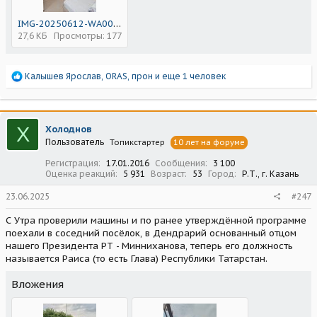
IMG-20250612-WA0048.jpg
27,6 КБ
Просмотры: 177
Р
Калышев Ярослав
,
ORAS
,
прон
и еще 1 человек
е
а
к
ц
Х
Холоднов
и
Пользователь
Топикстартер
10 лет на форуме
и
:
Регистрация
17.01.2016
Сообщения
3 100
Оценка реакций
5 931
Возраст
53
Город
Р.Т., г. Казань
23.06.2025
#247
С Утра проверили машины и по ранее утверждённой программе
поехали в соседний посёлок, в Дендрарий основанный отцом
нашего Президента РТ - Минниханова, теперь его должность
называется Раиса (то есть Глава) Республики Татарстан.
Вложения