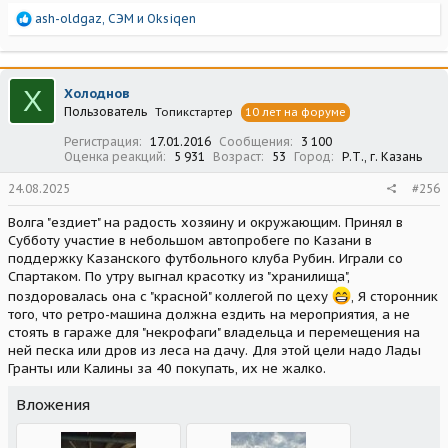
Р
ash-oldgaz
,
СЭМ
и
Oksiqen
е
а
к
ц
Х
Холоднов
и
Пользователь
Топикстартер
10 лет на форуме
и
:
Регистрация
17.01.2016
Сообщения
3 100
Оценка реакций
5 931
Возраст
53
Город
Р.Т., г. Казань
24.08.2025
#256
Волга "ездиет" на радость хозяину и окружающим. Принял в
Субботу участие в небольшом автопробеге по Казани в
поддержку Казанского футбольного клуба Рубин. Играли со
Спартаком. По утру выгнал красотку из "хранилища",
поздоровалась она с "красной" коллегой по цеху
, Я сторонник
того, что ретро-машина должна ездить на мероприятия, а не
стоять в гараже для "некрофаги" владельца и перемещения на
ней песка или дров из леса на дачу. Для этой цели надо Лады
Гранты или Калины за 40 покупать, их не жалко.
Вложения