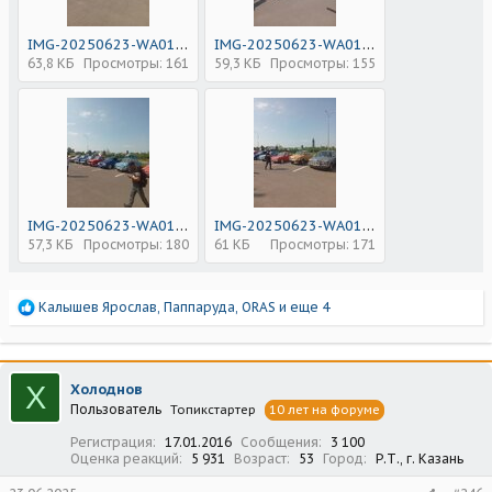
IMG-20250623-WA0101.jpg
IMG-20250623-WA0102.jpg
63,8 КБ
Просмотры: 161
59,3 КБ
Просмотры: 155
IMG-20250623-WA0103.jpg
IMG-20250623-WA0104.jpg
57,3 КБ
Просмотры: 180
61 КБ
Просмотры: 171
Р
Калышев Ярослав
,
Паппаруда
,
ORAS
и еще 4
е
а
к
ц
Х
Холоднов
и
Пользователь
Топикстартер
10 лет на форуме
и
:
Регистрация
17.01.2016
Сообщения
3 100
Оценка реакций
5 931
Возраст
53
Город
Р.Т., г. Казань