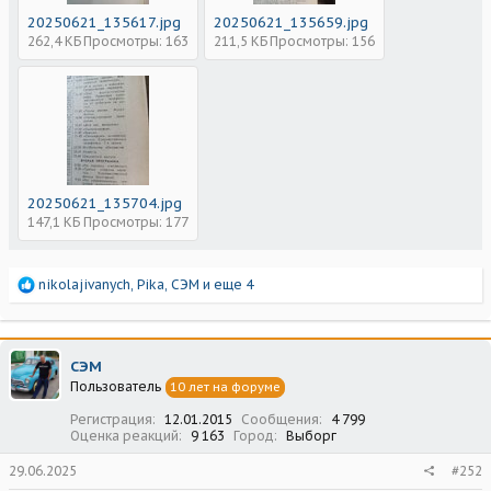
20250621_135617.jpg
20250621_135659.jpg
262,4 КБ
Просмотры: 163
211,5 КБ
Просмотры: 156
20250621_135704.jpg
147,1 КБ
Просмотры: 177
Р
nikolajivanych
,
Pika
,
СЭМ
и еще 4
е
а
к
ц
СЭМ
и
Пользователь
10 лет на форуме
и
:
Регистрация
12.01.2015
Сообщения
4 799
Оценка реакций
9 163
Город
Выборг
29.06.2025
#252