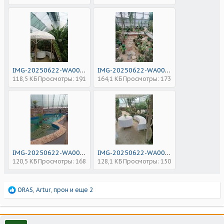
IMG-20250622-WA0051.jpg
IMG-20250622-WA0052.jpg
118,5 КБ
Просмотры: 191
164,1 КБ
Просмотры: 173
IMG-20250622-WA0056.jpg
IMG-20250622-WA0053.jpg
120,5 КБ
Просмотры: 168
128,1 КБ
Просмотры: 150
Р
ORAS
,
Artur
,
прон
и еще 2
е
а
к
ц