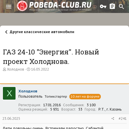
Другие классические автомобили
ГАЗ 24-10 "Энергия". Новый
проект Холоднова.
А
Д
Холоднов
16.05.2022
в
а
т
т
о
а
р
н
Х
Холоднов
т
а
Пользователь
е
ч
Топикстартер
10 лет на форуме
м
а
Регистрация
17.01.2016
Сообщения
3 100
ы
л
Оценка реакций
5 931
Возраст
53
Город
Р.Т., г. Казань
а
23.06.2025
#241
Дети довольны очень. Встречали радостно, Сабантуй