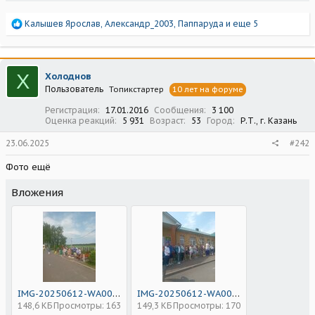
Р
Калышев Ярослав
,
Александр_2003
,
Паппаруда
и еще 5
е
а
к
ц
Х
Холоднов
и
Пользователь
Топикстартер
10 лет на форуме
и
:
Регистрация
17.01.2016
Сообщения
3 100
Оценка реакций
5 931
Возраст
53
Город
Р.Т., г. Казань
23.06.2025
#242
Фото ещё
Вложения
IMG-20250612-WA0015.jpg
IMG-20250612-WA0016.jpg
148,6 КБ
Просмотры: 163
149,3 КБ
Просмотры: 170