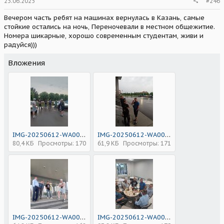
23.06.2025
#246
Вечером часть ребят на машинах вернулась в Казань, самые
стойкие остались на ночь, Переночевали в местном общежитие.
Номера шикарные, хорошо современным студентам, живи и
радуйся)))
Вложения
IMG-20250612-WA0052.jpg
IMG-20250612-WA0050.jpg
80,4 КБ
Просмотры: 170
61,9 КБ
Просмотры: 171
IMG-20250612-WA0049.jpg
IMG-20250612-WA0054.jpg