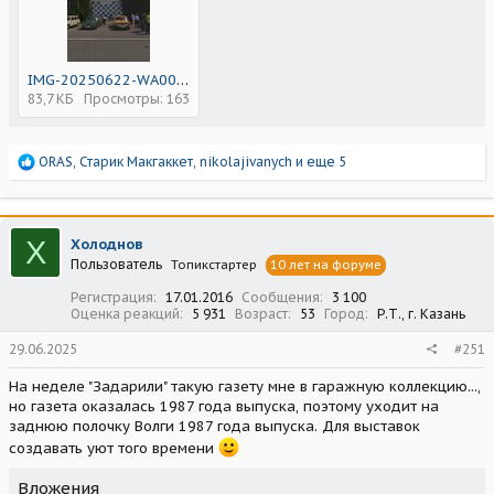
IMG-20250622-WA0019.jpg
83,7 КБ
Просмотры: 163
Р
ORAS
,
Старик Макгаккет
,
nikolajivanych
и еще 5
е
а
к
ц
Х
Холоднов
и
Пользователь
Топикстартер
10 лет на форуме
и
:
Регистрация
17.01.2016
Сообщения
3 100
Оценка реакций
5 931
Возраст
53
Город
Р.Т., г. Казань
29.06.2025
#251
На неделе "Задарили" такую газету мне в гаражную коллекцию...,
но газета оказалась 1987 года выпуска, поэтому уходит на
заднюю полочку Волги 1987 года выпуска. Для выставок
создавать уют того времени
Вложения