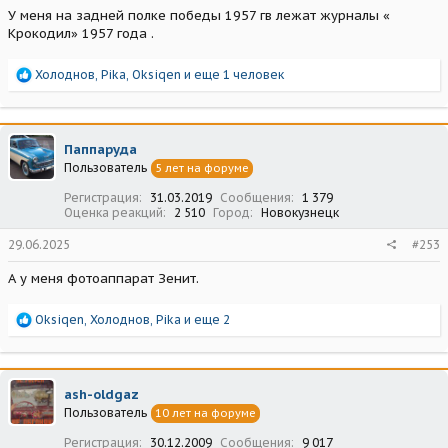
У меня на задней полке победы 1957 гв лежат журналы «
Крокодил» 1957 года .
Р
Холоднов
,
Pika
,
Oksiqen
и еще 1 человек
е
а
к
ц
Паппаруда
и
Пользователь
5 лет на форуме
и
:
Регистрация
31.03.2019
Сообщения
1 379
Оценка реакций
2 510
Город
Новокузнецк
29.06.2025
#253
А у меня фотоаппарат Зенит.
Р
Oksiqen
,
Холоднов
,
Pika
и еще 2
е
а
к
ц
ash-oldgaz
и
Пользователь
10 лет на форуме
и
:
Регистрация
30.12.2009
Сообщения
9 017