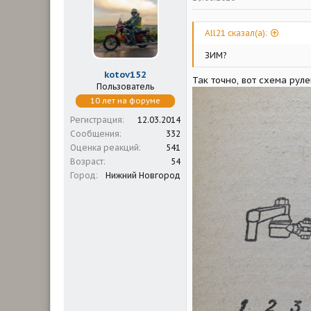
All21 сказал(а):
ЗИМ?
kotov152
Так точно, вот схема рул
Пользователь
10 лет на форуме
Регистрация
12.03.2014
Сообщения
332
Оценка реакций
541
Возраст
54
Город
Нижний Новгород