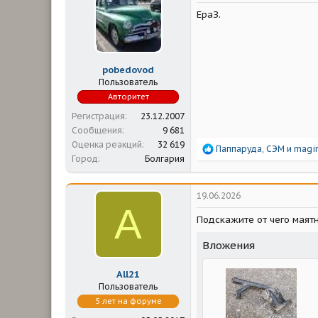
м
а
ЕраЗ.
ы
л
а
pobedovod
Пользователь
Авторитет
Регистрация
23.12.2007
Сообщения
9 681
Оценка реакций
32 619
Р
Паппаруда
,
СЭМ
и
magir
Город
Болгария
е
а
к
ц
19.06.2026
и
A
и
Подскажите от чего маятн
:
Вложения
All21
Пользователь
5 лет на форуме