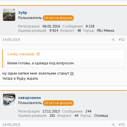
Зубр
Пользователь
10 лет на форуме
Регистрация
06.01.2016
Сообщения
9 228
Оценка реакций
9 924
Возраст
48
Город
РБ,г.Минск
24.09.2019
#32
Сапёр сказал(а):
Кепки готовы, а одежда под вопросом.
ну одни кепки мне золотыми станут )))
тогда я буду ждать
заводчанин
Пользователь
10 лет на форуме
Регистрация
17.11.2013
Сообщения
244
Оценка реакций
281
Возраст
44
Город
Столица
24.09.2019
#33