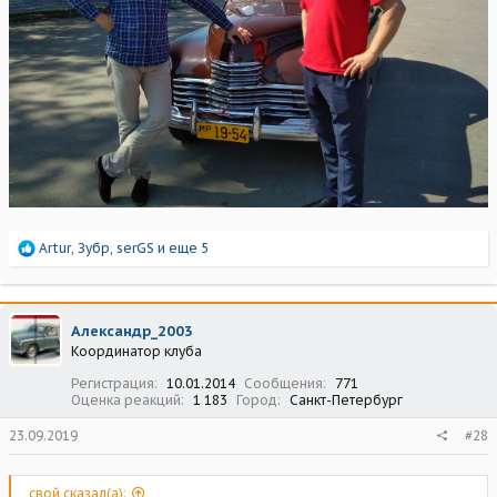
Р
Artur
,
Зубр
,
serGS
и еще 5
е
а
к
ц
Александр_2003
и
Координатор клуба
и
:
Регистрация
10.01.2014
Сообщения
771
Оценка реакций
1 183
Город
Санкт-Петербург
23.09.2019
#28
свой сказал(а):