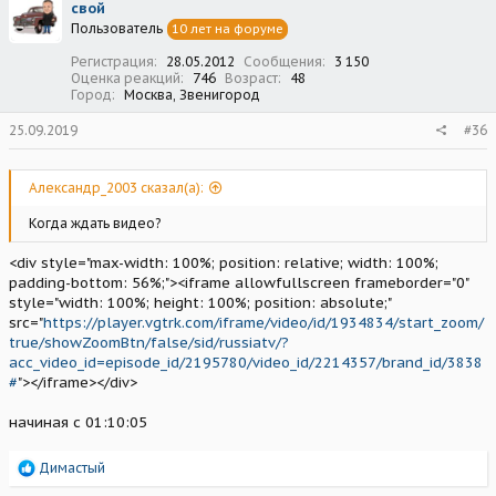
свой
Пользователь
10 лет на форуме
Регистрация
28.05.2012
Сообщения
3 150
Оценка реакций
746
Возраст
48
Город
Москва, Звенигород
25.09.2019
#36
Александр_2003 сказал(а):
Когда ждать видео?
<div style="max-width: 100%; position: relative; width: 100%;
padding-bottom: 56%;"><iframe allowfullscreen frameborder="0"
style="width: 100%; height: 100%; position: absolute;"
src="
https://player.vgtrk.com/iframe/video/id/1934834/start_zoom/
true/showZoomBtn/false/sid/russiatv/?
acc_video_id=episode_id/2195780/video_id/2214357/brand_id/3838
#
"></iframe></div>
начиная с 01:10:05
Р
Димастый
е