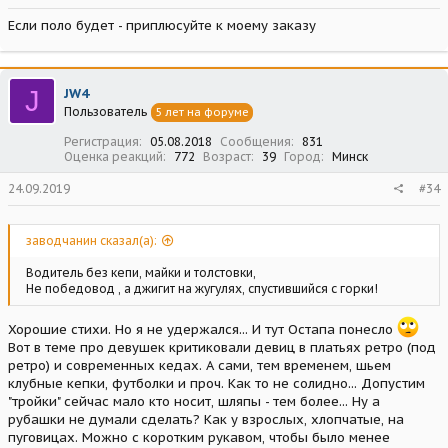
Если поло будет - приплюсуйте к моему заказу
J
JW4
Пользователь
5 лет на форуме
Регистрация
05.08.2018
Сообщения
831
Оценка реакций
772
Возраст
39
Город
Минск
24.09.2019
#34
заводчанин сказал(а):
Водитель без кепи, майки и толстовки,
Не победовод , а джигит на жугулях, спустившийся с горки!
Хорошие стихи. Но я не удержался... И тут Остапа понесло
Вот в теме про девушек критиковали девиц в платьях ретро (под
ретро) и современных кедах. А сами, тем временем, шьем
клубные кепки, футболки и проч. Как то не солидно... Допустим
"тройки" сейчас мало кто носит, шляпы - тем более... Ну а
рубашки не думали сделать? Как у взрослых, хлопчатые, на
пуговицах. Можно с коротким рукавом, чтобы было менее