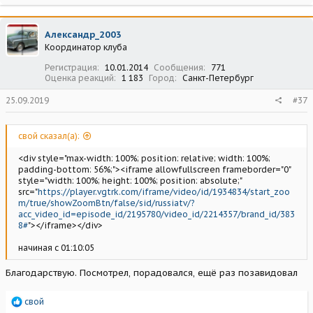
а
к
ц
Александр_2003
и
Координатор клуба
и
:
Регистрация
10.01.2014
Сообщения
771
Оценка реакций
1 183
Город
Санкт-Петербург
25.09.2019
#37
свой сказал(а):
<div style="max-width: 100%; position: relative; width: 100%;
padding-bottom: 56%;"><iframe allowfullscreen frameborder="0"
style="width: 100%; height: 100%; position: absolute;"
src="
https://player.vgtrk.com/iframe/video/id/1934834/start_zoo
m/true/showZoomBtn/false/sid/russiatv/?
acc_video_id=episode_id/2195780/video_id/2214357/brand_id/383
8#
"></iframe></div>
начиная с 01:10:05
Благодарствую. Посмотрел, порадовался, ещё раз позавидовал
Р
свой
е