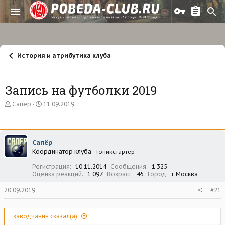
История и атрибутика клуба
Запись на футболки 2019
А
Д
Сапёр
11.09.2019
в
а
т
т
о
а
р
н
Сапёр
т
а
Координатор клуба
е
ч
Топикстартер
м
а
Регистрация
10.11.2014
Сообщения
1 325
ы
л
Оценка реакций
1 097
Возраст
45
Город
г.Москва
а
20.09.2019
#21
заводчанин сказал(а):