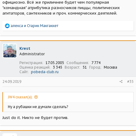
официозно. Всё же приличнее будет чем популярная
"командная" атрибутика разносчиков пиццы, политических
агитаторов, сантехников и проч. коммерческих деятелей.
Р
алекса
и
Старик Макгаккет
е
а
к
ц
Krest
и
Administrator
и
:
Регистрация
17.05.2005
Сообщения
7 774
Оценка реакций
3 345
Возраст
51
Город
Москва
Сайт
pobeda-club.ru
24.09.2019
#35
JW4 сказал(а):
Ну а рубашки не думали сделать?
Just do it. Никто не будет против.