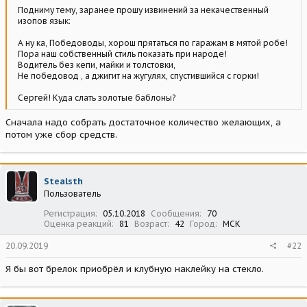
Подниму тему, заранее прошу извинений за некачественный
изопов язык:
А ну ка, Победоводы, хорош прятаться по гаражам в мятой робе!
Пора наш собственный стиль показать при народе!
Водитель без кепи, майки и толстовки,
Не победовод , а джигит на жугулях, спустившийся с горки!
Сергей! Куда слать золотые баблоны?
Сначала надо собрать достаточное количество желающих, а
потом уже сбор средств.
Stealsth
Пользователь
Регистрация
05.10.2018
Сообщения
70
Оценка реакций
81
Возраст
42
Город
МСК
20.09.2019
#22
Я бы вот брелок приобрёл и клубную наклейку на стекло.