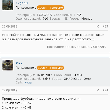
EvgenB
Пользователь
10 лет на форуме
Регистрация
17.09.2015
Сообщения
1 235
Оценка реакций
910
Возраст
48
Город
Москва
22.09.2019
#23
Мне майки по 1шт : L и 4XL, по одной толстовке с замком таких
же размеров пожалуйста. Главное что б не растолстеть)))
Последнее редактирование:
23.09.2019
Pika
Пользователь
10 лет на форуме
Регистрация
02.03.2012
Сообщения
4 414
Оценка реакций
6 646
Город
ХМАО Югра - Омск
Сайт
vk.ru
22.09.2019
#24
Прошу две футболки и две толстовки с замками:
1 комплект - 50-52
2 комплект - 46-48