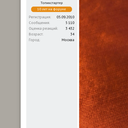
Топикстартер
10 лет на форуме
Регистрация
05.09.2010
Сообщения
5 110
Оценка реакций
3 432
Возраст
34
Город
Москва