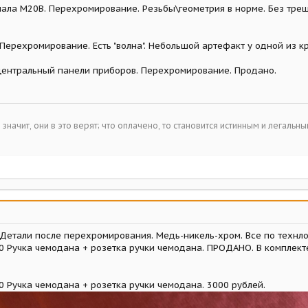
гнала М20В. Перехромирование. Резьбы\геометрия в норме. Без тре
. Перехромирование. Есть "волна". Небольшой артефакт у одной из
центральный панели приборов. Перехромирование. Продано.
– значит, они в это верят; что оплачено, то становится истинным и легальн
етали после перехромирования. Медь-никель-хром. Все по технло
0 Ручка чемодана + розетка ручки чемодана. ПРОДАНО. В комплект
0 Ручка чемодана + розетка ручки чемодана. 3000 рублей.