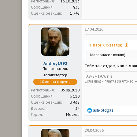
Регистрация
16.10.2013
Сообщения
938
Оценка реакций
1 748
17.04.2026
HistoriK сказал(а):
Маслонасос куплю)
Andrey1992
Тебе так отдам, как с дач
Пользователь
Топикстартер
ГАЗ-24 1976 г. в.
Если люди платят за что-то 
10 лет на форуме
Регистрация
05.09.2010
Сообщения
5 110
Оценка реакций
3 432
Возраст
34
Р
ash-oldgaz
Город
Москва
е
а
к
ц
29.04.2026
и