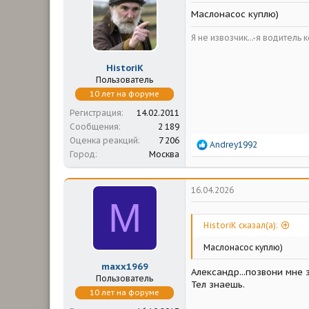
м
а
Маслонасос куплю)
ы
л
а
Я не извозчик...-я водитель 
HistoriK
Пользователь
10 лет на форуме
Регистрация
14.02.2011
Сообщения
2 189
Оценка реакций
7 206
Р
Andrey1992
Город
Москва
е
а
к
ц
16.04.2026
и
M
и
:
HistoriK сказал(а):
Маслонасос куплю)
maxx1969
Александр...позвони мне з
Пользователь
Тел знаешь.
10 лет на форуме