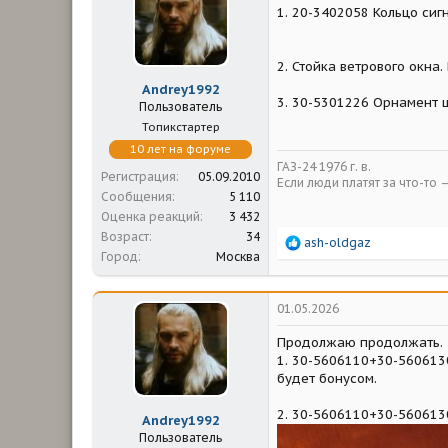
и
1. 20-3402058 Кольцо си
:
2. Стойка ветрового окна
Andrey1992
3. 30-5301226 Орнамент 
Пользователь
Топикстартер
10 лет на форуме
ГАЗ-24 1976 г. в.
Регистрация
05.09.2010
Если люди платят за что-то 
Сообщения
5 110
Оценка реакций
3 432
Возраст
34
Р
ash-oldgaz
Город
Москва
е
а
к
ц
01.05.2026
и
и
Продолжаю продолжать. Д
:
1. 30-5606110+30-560613
будет бонусом.
2. 30-5606110+30-560613
Andrey1992
Пользователь