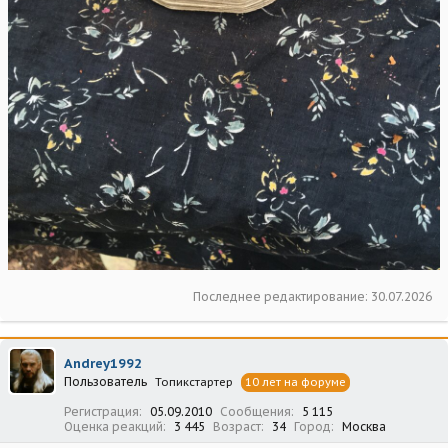
Последнее редактирование:
30.07.2026
Andrey1992
Пользователь
Топикстартер
10 лет на форуме
Регистрация
05.09.2010
Сообщения
5 115
Оценка реакций
3 445
Возраст
34
Город
Москва