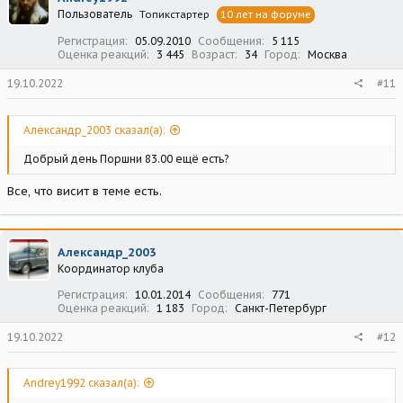
Пользователь
Топикстартер
10 лет на форуме
Регистрация
05.09.2010
Сообщения
5 115
Оценка реакций
3 445
Возраст
34
Город
Москва
19.10.2022
#11
Александр_2003 сказал(а):
Добрый день Поршни 83.00 ещё есть?
Все, что висит в теме есть.
Александр_2003
Координатор клуба
Регистрация
10.01.2014
Сообщения
771
Оценка реакций
1 183
Город
Санкт-Петербург
19.10.2022
#12
Andrey1992 сказал(а):