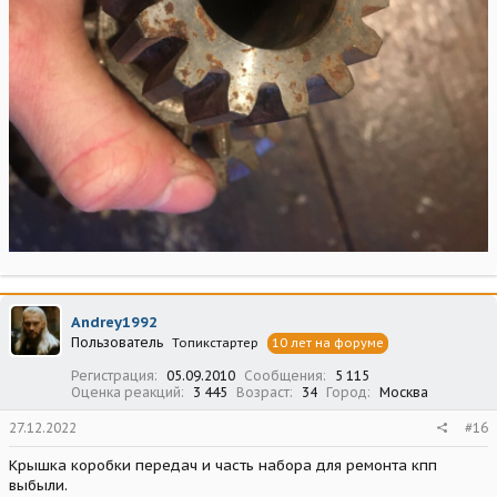
Andrey1992
Пользователь
Топикстартер
10 лет на форуме
Регистрация
05.09.2010
Сообщения
5 115
Оценка реакций
3 445
Возраст
34
Город
Москва
27.12.2022
#16
Крышка коробки передач и часть набора для ремонта кпп
выбыли.