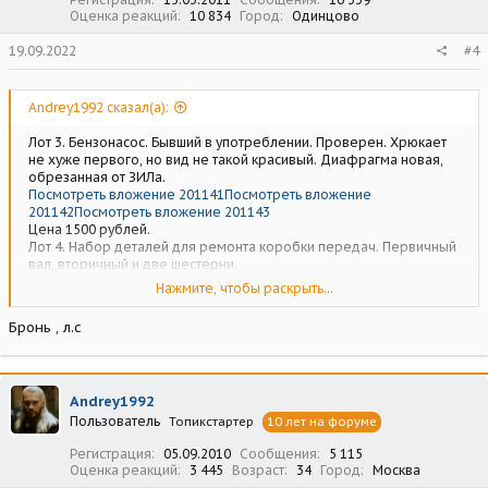
Оценка реакций
10 834
Город
Одинцово
19.09.2022
#4
Andrey1992 сказал(а):
Лот 3. Бензонасос. Бывший в употреблении. Проверен. Хрюкает
не хуже первого, но вид не такой красивый. Диафрагма новая,
обрезанная от ЗИЛа.
Посмотреть вложение 201141
Посмотреть вложение
201142
Посмотреть вложение 201143
Цена 1500 рублей.
Лот 4. Набор деталей для ремонта коробки передач. Первичный
вал, вторичный и две шестерни.
Посмотреть вложение 201144
Нажмите, чтобы раскрыть...
Хотелось бы отдать все вместе. Цена 5000 за все.т Хз, адекватно
это или нет, вроде столько же отдал за него в свое время
Бронь , л.с
перекупщикам.
Если ценник не устраивает-торг никто не отменял. Обмен на з\ч
ГАЗ-24, оснастку Schaublin 102 (ну а вдруг))
Andrey1992
Пользователь
Топикстартер
10 лет на форуме
Регистрация
05.09.2010
Сообщения
5 115
Оценка реакций
3 445
Возраст
34
Город
Москва