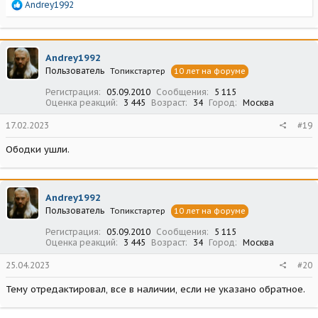
Р
Andrey1992
е
а
к
ц
Andrey1992
и
Пользователь
Топикстартер
10 лет на форуме
и
:
Регистрация
05.09.2010
Сообщения
5 115
Оценка реакций
3 445
Возраст
34
Город
Москва
17.02.2023
#19
Ободки ушли.
Andrey1992
Пользователь
Топикстартер
10 лет на форуме
Регистрация
05.09.2010
Сообщения
5 115
Оценка реакций
3 445
Возраст
34
Город
Москва
25.04.2023
#20
Тему отредактировал, все в наличии, если не указано обратное.