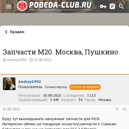
Продам
Запчасти М20. Москва, Пушкино.
А
Д
Andrey1992
21.08.2022
в
а
т
т
о
а
р
н
Andrey1992
т
а
Пользователь
е
ч
Топикстартер
10 лет на форуме
м
а
Регистрация
05.09.2010
Сообщения
5 115
ы
л
Оценка реакций
3 445
Возраст
34
Город
Москва
а
21.08.2022
#1
Буду тут выкладывать ненужные запчасти для М20.
Интересен обмен на токарную оснастку\запчасти к станкам