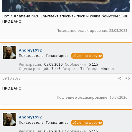
Лот 7. Клапана М20 Комплект впуск-выпуск и кучка бонусом 1500.
ПРОДАНО
Последнее редактирование:
23.03.2023
Andrey1992
Пользователь
Топикстартер
10 лет на форуме
Регистрация
05.09.2010
Сообщения
5 115
Оценка реакций
3 445
Возраст
34
Город
Москва
09.10.2022
#6
ПРОДАНО
Последнее редактирование:
30.07.2026
Andrey1992
Пользователь
Топикстартер
10 лет на форуме
Регистрация
05.09.2010
Сообщения
5 115