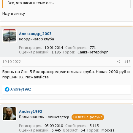
Все, что висит в теме есть.
Иду в личку
Александр_2003
Координатор клуба
Регистрация
10.01.2014
Сообщения
771
Оценка реакций
1 183
Город
Санкт-Петербург
19.10.2022
#13
Бронь на Лот. 5 Водораспределительная труба. Новая 2000 руб и
поршни 83, пожалуйста
Р
Andrey1992
е
а
к
ц
Andrey1992
и
Пользователь
Топикстартер
10 лет на форуме
и
:
Регистрация
05.09.2010
Сообщения
5 115
Оценка реакций
3 445
Возраст
34
Город
Москва