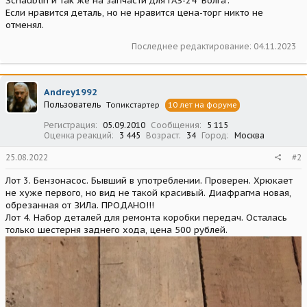
Schaublin и так же на запчасти для ГАЗ-24 "Волга".
Если нравится деталь, но не нравится цена-торг никто не
отменял.
Последнее редактирование:
04.11.2023
Andrey1992
Пользователь
Топикстартер
10 лет на форуме
Регистрация
05.09.2010
Сообщения
5 115
Оценка реакций
3 445
Возраст
34
Город
Москва
25.08.2022
#2
Лот 3. Бензонасос. Бывший в употреблении. Проверен. Хрюкает
не хуже первого, но вид не такой красивый. Диафрагма новая,
обрезанная от ЗИЛа. ПРОДАНО!!!
Лот 4. Набор деталей для ремонта коробки передач. Осталась
только шестерня заднего хода, цена 500 рублей.