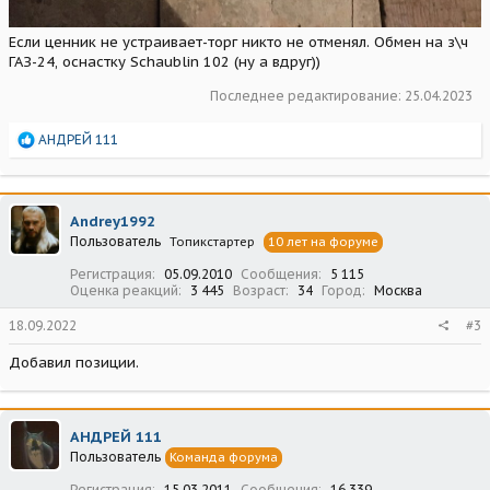
Если ценник не устраивает-торг никто не отменял. Обмен на з\ч
ГАЗ-24, оснастку Schaublin 102 (ну а вдруг))
Последнее редактирование:
25.04.2023
Р
АНДРЕЙ 111
е
а
к
ц
Andrey1992
и
Пользователь
Топикстартер
10 лет на форуме
и
:
Регистрация
05.09.2010
Сообщения
5 115
Оценка реакций
3 445
Возраст
34
Город
Москва
18.09.2022
#3
Добавил позиции.
АНДРЕЙ 111
Пользователь
Команда форума
Регистрация
15.03.2011
Сообщения
16 339