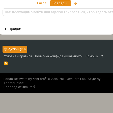
Последняя
1 из 11
Вперед
Вам необходимо войти или зарегистрироваться, чтобы здесь от
Продам
Русский (RU)
Условия и правила
Политика конфиденциальности
Помощь
R
S
S
®
Forum software by XenForo
© 2010-2019 XenForo Ltd.
|
Style by
ThemeHouse
Перевод от Jumuro ®