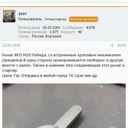
а
к
ц
SMV
и
Пользователь
Топикстартер
Ветеран форума
и
:
Регистрация
05.07.2005
Сообщения
4 878
Оценка реакций
1 873
Возраст
40
Город
Россия, Воронеж
12.02.2026
#144
Рычаг ФГО М20 Победа, со встроенным храповым механизмом
(трещетка) В одну сторону проворачивается свободно, в другую
вместе с валом. Также в наличии тяга соединяющая этот рычаг и
стартер.
Цена 7тр. Отправка в любой город ТК Сдэк или др.