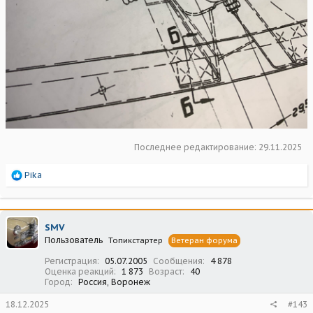
Последнее редактирование:
29.11.2025
Р
Pika
е
а
к
ц
SMV
и
Пользователь
Топикстартер
Ветеран форума
и
:
Регистрация
05.07.2005
Сообщения
4 878
Оценка реакций
1 873
Возраст
40
Город
Россия, Воронеж
18.12.2025
#143