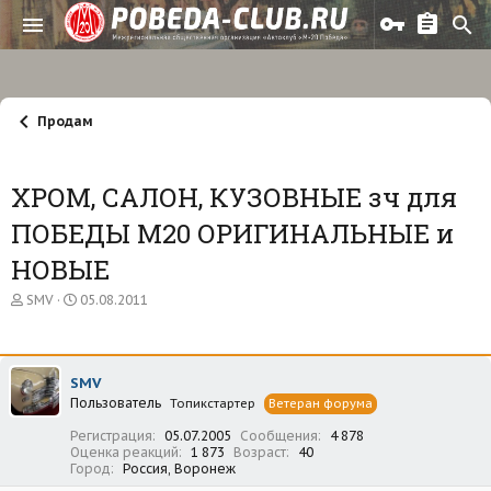
Продам
ХРОМ, САЛОН, КУЗОВНЫЕ зч для
ПОБЕДЫ М20 ОРИГИНАЛЬНЫЕ и
НОВЫЕ
А
Д
SMV
05.08.2011
в
а
т
т
о
а
р
н
SMV
т
а
Пользователь
е
ч
Топикстартер
Ветеран форума
м
а
Регистрация
05.07.2005
Сообщения
4 878
ы
л
Оценка реакций
1 873
Возраст
40
а
Город
Россия, Воронеж