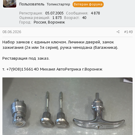
Пользователь
Топикстартер
Ветеран форума
Регистрация
05.07.2005
Сообщения
4 878
Оценка реакций
1 873
Возраст
40
Город
Россия, Воронеж
08.06.2026
#149
Набор замков с единым ключом. Личинки дверей, замок
зажигания (2я или 3я серия), ручка чемодана (багажника).
Реставрация под заказ.
т. +7(9О8)136614О Михаил АвтоРетрика г.Воронеж