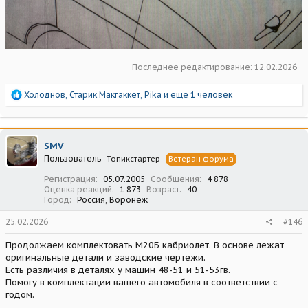
Последнее редактирование:
12.02.2026
Р
Холоднов
,
Старик Макгаккет
,
Pika
и еще 1 человек
е
а
к
ц
SMV
и
Пользователь
Топикстартер
Ветеран форума
и
:
Регистрация
05.07.2005
Сообщения
4 878
Оценка реакций
1 873
Возраст
40
Город
Россия, Воронеж
25.02.2026
#146
Продолжаем комплектовать М20Б кабриолет. В основе лежат
оригинальные детали и заводские чертежи.
Есть различия в деталях у машин 48-51 и 51-53гв.
Помогу в комплектации вашего автомобиля в соответствии с
годом.