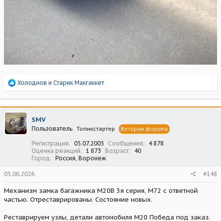
Р
Холоднов
и
Старик Макгаккет
е
а
к
ц
SMV
и
Пользователь
Топикстартер
Ветеран форума
и
:
Регистрация
05.07.2005
Сообщения
4 878
Оценка реакций
1 873
Возраст
40
Город
Россия, Воронеж
05.06.2026
#148
Механизм замка багажника М20В 3я серия, М72 с ответной
частью. Отреставрированы. Состояние новых.
Реставрируем узлы, детали автомобиля М20 Победа под заказ.