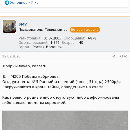
Р
Холоднов
и
Pika
е
а
к
ц
SMV
и
Пользователь
Топикстартер
Ветеран форума
и
:
Регистрация
05.07.2005
Сообщения
4 878
Оценка реакций
1 873
Возраст
40
Город
Россия, Воронеж
12.02.2026
#145
Добрый вечер, коллеги!
Для М20Б Победы кабриолет:
Ось дуги тента №5 Ранний и поздний (конец 51года) 2500р/кт.
Закручиваются в кронштейны, обведенные на схеме.
Как правило родные либо отсутствуют либо деформированы
либо сильно поедены коррозией.