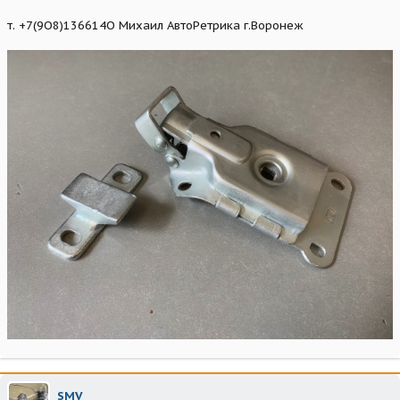
т. +7(9О8)136614О Михаил АвтоРетрика г.Воронеж
SMV