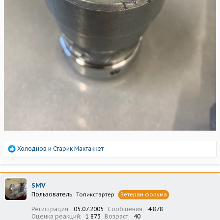
Р
Холоднов
и
Старик Макгаккет
е
а
к
ц
SMV
и
Пользователь
Топикстартер
Ветеран форума
и
:
Регистрация
05.07.2005
Сообщения
4 878
Оценка реакций
1 873
Возраст
40