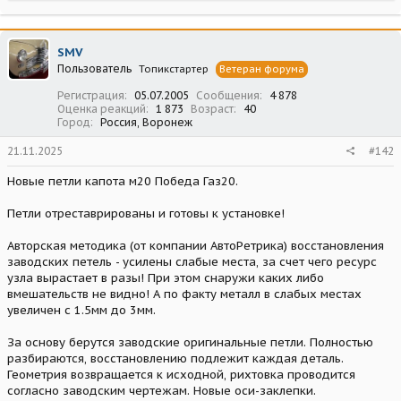
а
к
ц
SMV
и
Пользователь
Топикстартер
Ветеран форума
и
:
Регистрация
05.07.2005
Сообщения
4 878
Оценка реакций
1 873
Возраст
40
Город
Россия, Воронеж
21.11.2025
#142
Новые петли капота м20 Победа Газ20.
Петли отреставрированы и готовы к установке!
Авторская методика (от компании АвтоРетрика) восстановления
заводских петель - усилены слабые места, за счет чего ресурс
узла вырастает в разы! При этом снаружи каких либо
вмешательств не видно! А по факту металл в слабых местах
увеличен с 1.5мм до 3мм.
За основу берутся заводские оригинальные петли. Полностью
разбираются, восстановлению подлежит каждая деталь.
Геометрия возвращается к исходной, рихтовка проводится
согласно заводским чертежам. Новые оси-заклепки.