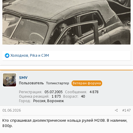
Р
Холоднов
,
Pika
и
СЭМ
е
а
к
ц
SMV
и
Пользователь
Топикстартер
Ветеран форума
и
:
Регистрация
05.07.2005
Сообщения
4 878
Оценка реакций
1 873
Возраст
40
Город
Россия, Воронеж
01.06.2026
#147
Кто спрашивал диэлектрические кольца рулей М20В. В наличии,
800р.