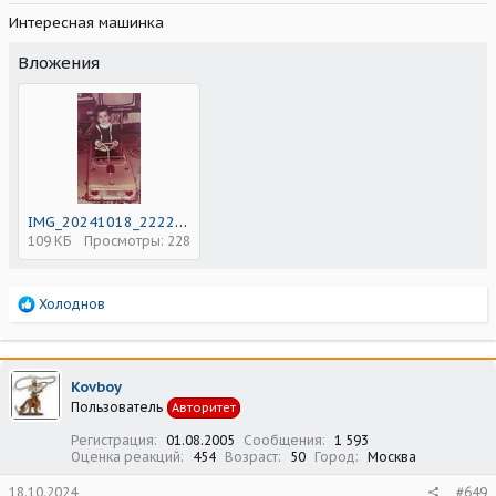
Интересная машинка
Вложения
IMG_20241018_222243_312.jpg
109 КБ
Просмотры: 228
Р
Холоднов
е
а
к
ц
Kovboy
и
Пользователь
Авторитет
и
:
Регистрация
01.08.2005
Сообщения
1 593
Оценка реакций
454
Возраст
50
Город
Москва
18.10.2024
#649