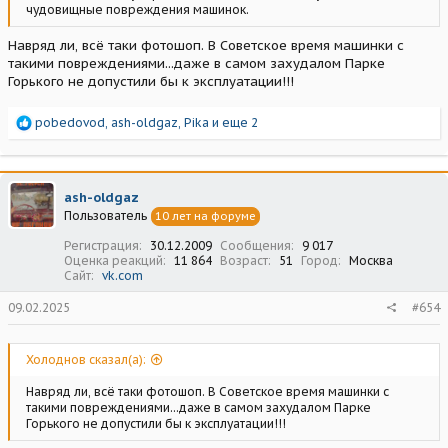
чудовищные повреждения машинок.
Навряд ли, всё таки фотошоп. В Советское время машинки с
такими повреждениями...даже в самом захудалом Парке
Горького не допустили бы к эксплуатации!!!
Р
pobedovod
,
ash-oldgaz
,
Pika
и еще 2
е
а
к
ц
ash-oldgaz
и
Пользователь
10 лет на форуме
и
:
Регистрация
30.12.2009
Сообщения
9 017
Оценка реакций
11 864
Возраст
51
Город
Москва
Сайт
vk.com
09.02.2025
#654
Холоднов сказал(а):
Навряд ли, всё таки фотошоп. В Советское время машинки с
такими повреждениями...даже в самом захудалом Парке
Горького не допустили бы к эксплуатации!!!