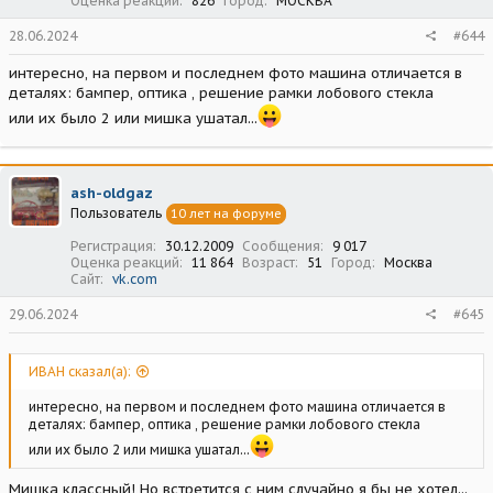
Оценка реакций
826
Город
МОСКВА
28.06.2024
#644
интересно, на первом и последнем фото машина отличается в
деталях: бампер, оптика , решение рамки лобового стекла
или их было 2 или мишка ушатал...
ash-oldgaz
Пользователь
10 лет на форуме
Регистрация
30.12.2009
Сообщения
9 017
Оценка реакций
11 864
Возраст
51
Город
Москва
Сайт
vk.com
29.06.2024
#645
ИВАН сказал(а):
интересно, на первом и последнем фото машина отличается в
деталях: бампер, оптика , решение рамки лобового стекла
или их было 2 или мишка ушатал...
Мишка классный! Но встретится с ним случайно я бы не хотел...