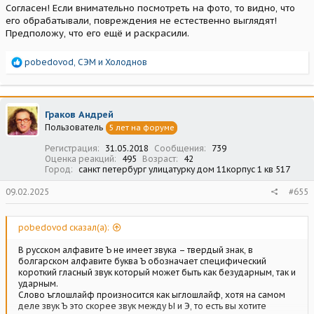
Согласен! Если внимательно посмотреть на фото, то видно, что
его обрабатывали, повреждения не естественно выглядят!
Предположу, что его ещё и раскрасили.
Р
pobedovod
,
СЭМ
и
Холоднов
е
а
к
ц
Граков Андрей
и
Пользователь
5 лет на форуме
и
:
Регистрация
31.05.2018
Сообщения
739
Оценка реакций
495
Возраст
42
Город
санкт петербург улицатурку дом 11корпус 1 кв 517
09.02.2025
#655
pobedovod сказал(а):
В русском алфавите Ъ не имеет звука – твердый знак, в
болгарском алфавите буква Ъ обозначает специфический
короткий гласный звук который может быть как безударным, так и
ударным.
Слово ъглошлайф произносится как ыглошлайф, хотя на самом
деле звук Ъ это скорее звук между Ы и Э, то есть вы хотите