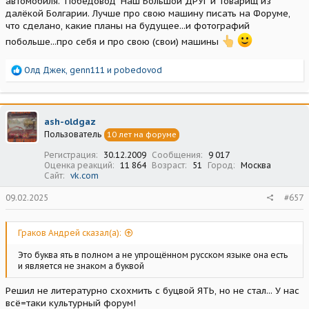
автомобиля. "Победовод" Наш Большой ДРУГ и Товарищ из
далёкой Болгарии. Лучше про свою машину писать на Форуме,
что сделано, какие планы на будущее...и фотографий
побольше...про себя и про свою (свои) машины
Р
Олд Джек
,
genn111
и
pobedovod
е
а
к
ц
ash-oldgaz
и
Пользователь
10 лет на форуме
и
:
Регистрация
30.12.2009
Сообщения
9 017
Оценка реакций
11 864
Возраст
51
Город
Москва
Сайт
vk.com
09.02.2025
#657
Граков Андрей сказал(а):
Это буква ять в полном а не упрощённом русском языке она есть
и является не знаком а буквой
Решил не литературно схохмить с буцвой ЯТЬ, но не стал... У нас
всё=таки культурный форум!