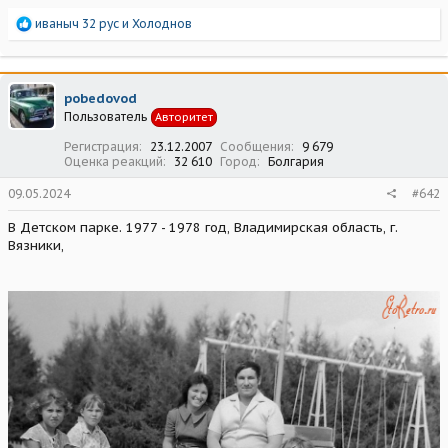
Р
иваныч 32 рус
и
Холоднов
е
а
к
ц
pobedovod
и
Пользователь
Авторитет
и
:
Регистрация
23.12.2007
Сообщения
9 679
Оценка реакций
32 610
Город
Болгария
09.05.2024
#642
В Детском парке. 1977 - 1978 год, Владимирская область, г.
Вязники,