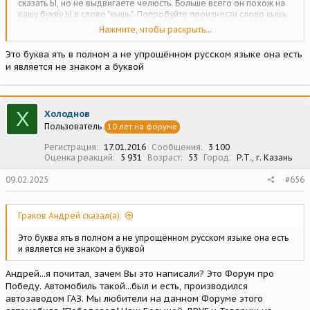
сказать Ы, но не выдвигаете челюсть. Больше всего он похож на
вашу букву Ы в слове "кышь". Попробуйте произнести слово кышь
несколько раз, тогда вы почувствуете болгарское Ъ во всей его
Нажмите, чтобы раскрыть...
полноте.
Это буква ять в полном а не упрощённом русском языке она есть
и является не знаком а буквой
Х
Холоднов
Пользователь
10 лет на форуме
Регистрация
17.01.2016
Сообщения
3 100
Оценка реакций
5 931
Возраст
53
Город
Р.Т., г. Казань
09.02.2025
#656
Граков Андрей сказал(а):
Это буква ять в полном а не упрощённом русском языке она есть
и является не знаком а буквой
Андрей...я почитал, зачем Вы это написали? Это Форум про
Победу. Автомобиль такой...был и есть, производился
автозаводом ГАЗ. Мы любители на данном Форуме этого