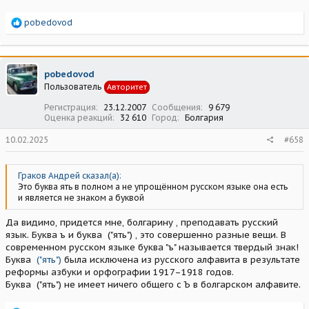
Р
pobedovod
е
а
к
ц
pobedovod
и
Пользователь
Авторитет
и
:
Регистрация
23.12.2007
Сообщения
9 679
Оценка реакций
32 610
Город
Болгария
10.02.2025
#658
Граков Андрей сказал(а):
Это буква ять в полном а не упрощённом русском языке она есть
и является не знаком а буквой
Да видимо, придется мне, болгарину , преподавать русский
язык. Буква ъ и буква
("ять") , это совершенно разные вещи. В
современном русском языке буква "ъ" называется твердый знак!
Буква
("ять")
была исключена из русского алфавита в результате
реформы азбуки и орфографии 1917–1918 годов.
Буква
("ять") не имеет ничего общего с Ъ в болгарском алфавите.