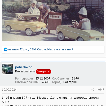
Р
иваныч 32 рус
,
СЭМ
,
Старик Макгаккет
и еще 7
е
а
к
ц
pobedovod
и
Пользователь
Авторитет
и
:
Регистрация
23.12.2007
Сообщения
9 679
Оценка реакций
32 610
Город
Болгария
19.09.2024
#647
1. 16 января 1974 год. Москва, День открытия двореца спорта
АЗЛК,