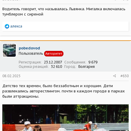
Водитель говорит, что называлась Львянка. Мигалка включалась
тумблером с сиреной
Р
алекса
е
а
к
ц
pobedovod
и
Пользователь
Авторитет
и
:
Регистрация
23.12.2007
Сообщения
9 679
Оценка реакций
32 610
Город
Болгария
08.02.2025
#650
Детство тех времен, было беззаботным и хорошим. Дети
развлекались авторестлингом. почти в каждом городе в парках
были аттракционы.