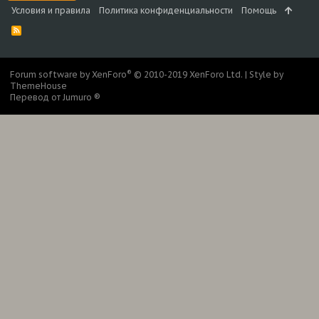
Условия и правила
Политика конфиденциальности
Помощь
R
S
S
®
Forum software by XenForo
© 2010-2019 XenForo Ltd.
|
Style by
ThemeHouse
Перевод от Jumuro ®