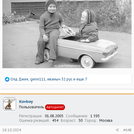
Р
Олд Джек
,
genn111
,
иваныч 32 рус
и еще 7
е
а
к
ц
Kovboy
и
Пользователь
Авторитет
и
:
Регистрация
01.08.2005
Сообщения
1 593
Оценка реакций
454
Возраст
50
Город
Москва
18.10.2024
#648