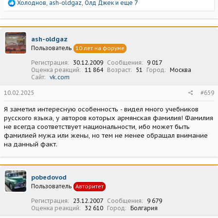
Р
Холоднов
,
ash-oldgaz
,
Олд Джек
и еще 7
е
а
к
ц
ash-oldgaz
и
Пользователь
10 лет на форуме
и
:
Регистрация
30.12.2009
Сообщения
9 017
Оценка реакций
11 864
Возраст
51
Город
Москва
Сайт
vk.com
10.02.2025
#659
Я заметил интересную особенность - видел много учебников
русского языка, у авторов которых армянская фамилия! Фамилия
не всегда соответствует национальности, ибо может быть
фамилией мужа или жены, но тем не менее обращал внимание
на данный факт.
pobedovod
Пользователь
Авторитет
Регистрация
23.12.2007
Сообщения
9 679
Оценка реакций
32 610
Город
Болгария