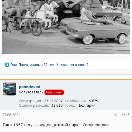
Р
Олд Джек
,
иваныч 32 рус
,
Холоднов
и еще 2
е
а
к
ц
pobedovod
и
Пользователь
Авторитет
и
:
Регистрация
23.12.2007
Сообщения
9 679
Оценка реакций
32 610
Город
Болгария
27.06.2024
#643
Так в 1967 году выглядел детский парк в Симферополе.