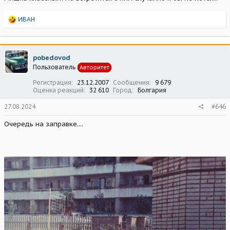
Р
ИВАН
е
а
к
ц
pobedovod
и
Пользователь
Авторитет
и
:
Регистрация
23.12.2007
Сообщения
9 679
Оценка реакций
32 610
Город
Болгария
27.08.2024
#646
Очередь на заправке....