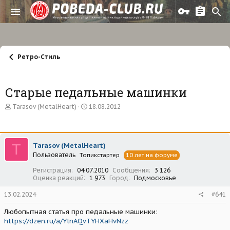
Ретро-Стиль
Старые педальные машинки
А
Д
Tarasov (MetalHeart)
18.08.2012
в
а
т
т
о
а
р
н
T
Tarasov (MetalHeart)
т
а
Пользователь
е
Топикстартер
ч
10 лет на форуме
м
а
Регистрация
04.07.2010
Сообщения
3 126
ы
л
Оценка реакций
1 973
Город
Подмосковье
а
13.02.2024
#641
Любопытная статья про педальные машинки:
https://dzen.ru/a/YlnAQvTYHXaHvNzz