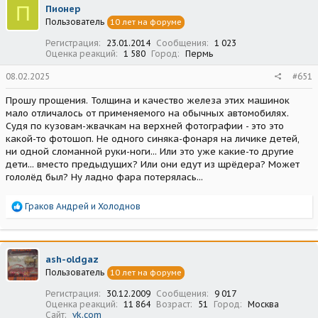
ц
П
Пионер
и
Пользователь
10 лет на форуме
и
:
Регистрация
23.01.2014
Сообщения
1 023
Оценка реакций
1 580
Город
Пермь
08.02.2025
#651
Прошу прощения. Толщина и качество железа этих машинок
мало отличалось от применяемого на обычных автомобилях.
Судя по кузовам-жвачкам на верхней фотографии - это это
какой-то фотошоп. Не одного синяка-фонаря на личике детей,
ни одной сломанной руки-ноги... Или это уже какие-то другие
дети... вместо предыдущих? Или они едут из щрёдера? Может
гололёд был? Ну ладно фара потерялась...
Р
Граков Андрей
и
Холоднов
е
а
к
ц
ash-oldgaz
и
Пользователь
10 лет на форуме
и
:
Регистрация
30.12.2009
Сообщения
9 017
Оценка реакций
11 864
Возраст
51
Город
Москва
Сайт
vk.com