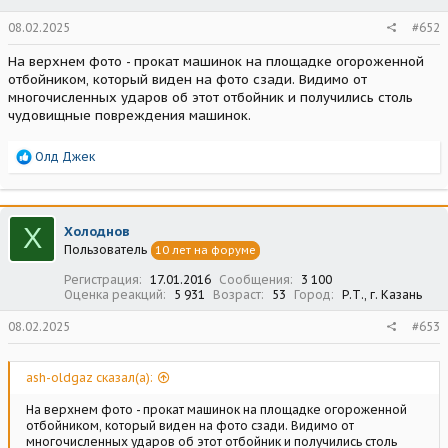
08.02.2025
#652
На верхнем фото - прокат машинок на площадке огороженной
отбойником, который виден на фото сзади. Видимо от
многочисленных ударов об этот отбойник и получились столь
чудовищные повреждения машинок.
Р
Олд Джек
е
а
к
ц
Х
Холоднов
и
Пользователь
10 лет на форуме
и
:
Регистрация
17.01.2016
Сообщения
3 100
Оценка реакций
5 931
Возраст
53
Город
Р.Т., г. Казань
08.02.2025
#653
ash-oldgaz сказал(а):
На верхнем фото - прокат машинок на площадке огороженной
отбойником, который виден на фото сзади. Видимо от
многочисленных ударов об этот отбойник и получились столь