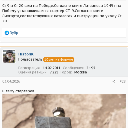
Ст 9 и Ст 20 шли на Победе.Согласно книге Литвинова 1949 г.на
Победу устанавливается стартер СТ-9.Согласно книге
Липгарта,соответствующих каталогах и инструкции по уходу Ст
20.
Р
Зубр
е
а
к
ц
HistoriK
и
Пользователь
10 лет на форуме
и
:
Регистрация
14.02.2011
Сообщения
2 195
Оценка реакций
7 221
Город
Москва
03.04.2026
#28
В тему стартеров.