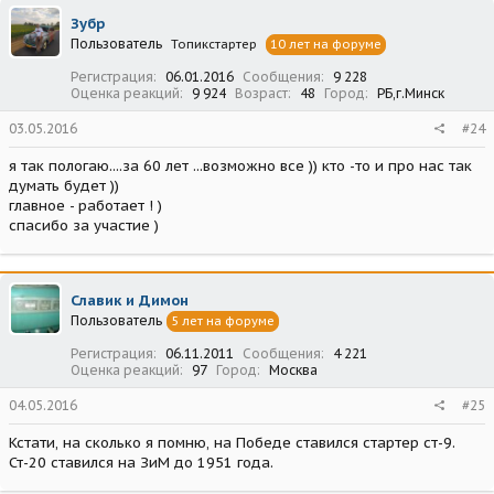
Зубр
Пользователь
Топикстартер
10 лет на форуме
Регистрация
06.01.2016
Сообщения
9 228
Оценка реакций
9 924
Возраст
48
Город
РБ,г.Минск
03.05.2016
#24
я так пологаю....за 60 лет ...возможно все )) кто -то и про нас так
думать будет ))
главное - работает ! )
спасибо за участие )
Славик и Димон
Пользователь
5 лет на форуме
Регистрация
06.11.2011
Сообщения
4 221
Оценка реакций
97
Город
Москва
04.05.2016
#25
Кстати, на сколько я помню, на Победе ставился стартер ст-9.
Ст-20 ставился на ЗиМ до 1951 года.