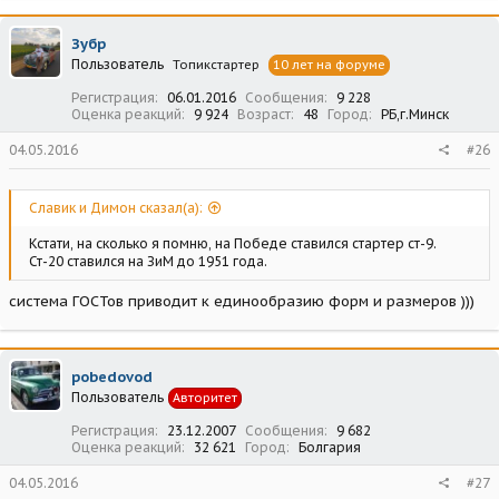
Зубр
Пользователь
Топикстартер
10 лет на форуме
Регистрация
06.01.2016
Сообщения
9 228
Оценка реакций
9 924
Возраст
48
Город
РБ,г.Минск
04.05.2016
#26
Славик и Димон сказал(а):
Кстати, на сколько я помню, на Победе ставился стартер ст-9.
Ст-20 ставился на ЗиМ до 1951 года.
система ГОСТов приводит к единообразию форм и размеров )))
pobedovod
Пользователь
Авторитет
Регистрация
23.12.2007
Сообщения
9 682
Оценка реакций
32 621
Город
Болгария
04.05.2016
#27