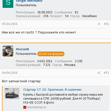
S
Sergei mechanic
и
Пользователь
и
:
Регистрация
28.09.2025
Сообщения
82
Оценка реакций
256
Возраст
54
Город
Нахабино
03.04.2026
#31
Или всё же от газ51 ? Подскажите кто может
HistoriK
Пользователь
10 лет на форуме
Регистрация
14.02.2011
Сообщения
2 195
Оценка реакций
7 221
Город
Москва
04.04.2026
#32
Вот запчастной стартер
Стартер СТ 20. Оригинал. В наличии
Купить с быстрой доставкой в любую страну мира или
самовывоз в СПб. 16500 рублей. Для М-20 "Победа",
ГАЗ-69. СССР. 6 фото
retrodetal.ru