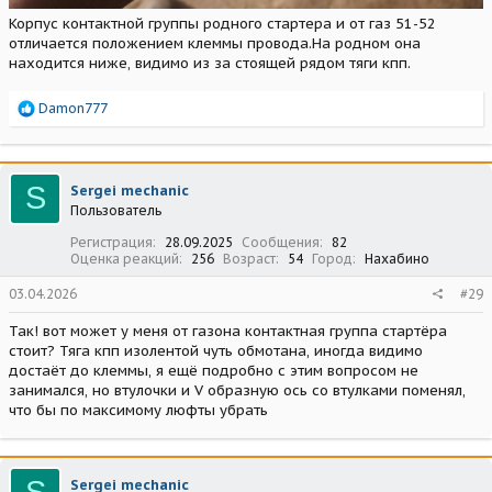
Корпус контактной группы родного стартера и от газ 51-52
отличается положением клеммы провода.На родном она
находится ниже, видимо из за стоящей рядом тяги кпп.
Р
Damon777
е
а
к
ц
S
Sergei mechanic
и
Пользователь
и
:
Регистрация
28.09.2025
Сообщения
82
Оценка реакций
256
Возраст
54
Город
Нахабино
03.04.2026
#29
Так! вот может у меня от газона контактная группа стартёра
стоит? Тяга кпп изолентой чуть обмотана, иногда видимо
достаёт до клеммы, я ещё подробно с этим вопросом не
занимался, но втулочки и V образную ось со втулками поменял,
что бы по максимому люфты убрать
Sergei mechanic