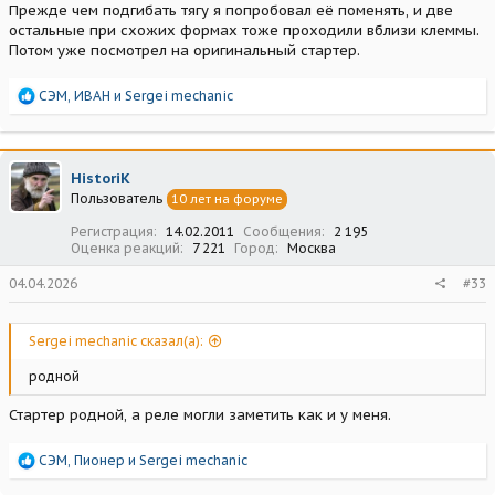
Прежде чем подгибать тягу я попробовал её поменять, и две
остальные при схожих формах тоже проходили вблизи клеммы.
Потом уже посмотрел на оригинальный стартер.
Р
СЭМ
,
ИВАН
и
Sergei mechanic
е
а
к
ц
HistoriK
и
Пользователь
10 лет на форуме
и
:
Регистрация
14.02.2011
Сообщения
2 195
Оценка реакций
7 221
Город
Москва
04.04.2026
#33
Sergei mechanic сказал(а):
родной
Стартер родной, а реле могли заметить как и у меня.
Р
СЭМ
,
Пионер
и
Sergei mechanic
е
а