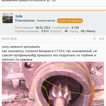
вращения.Придется изучать ДТ 20.
Зубр
Пользователь
Топикстартер
10 лет на форуме
Регистрация
06.01.2016
Сообщения
9 228
Оценка реакций
9 924
Возраст
48
Город
РБ,г.Минск
03.05.2016
#22
хочу немного дополнить
как оказалось, колокол бендикса СТ204, так называемый, не
совсем профильный((( пришлось его подрезать по глубине и
немного по ширине