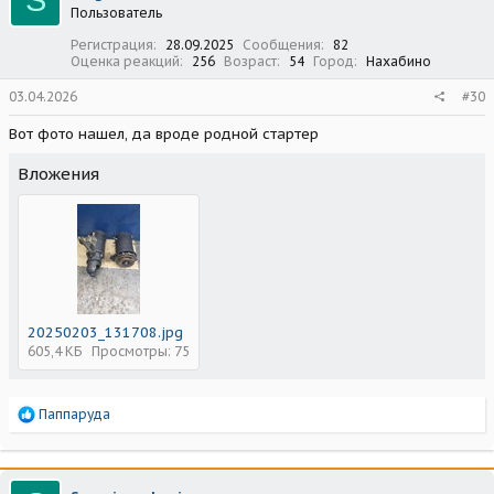
S
Пользователь
Регистрация
28.09.2025
Сообщения
82
Оценка реакций
256
Возраст
54
Город
Нахабино
03.04.2026
#30
Вот фото нашел, да вроде родной стартер
Вложения
20250203_131708.jpg
605,4 КБ
Просмотры: 75
Р
Паппаруда
е
а
к
ц