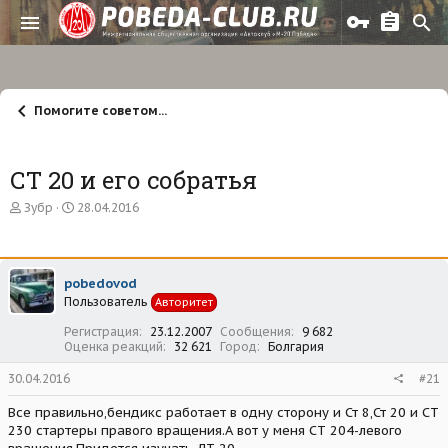
Помогите советом...
СТ 20 и его собратья
А
Д
Зубр
28.04.2016
в
а
т
т
о
а
р
н
pobedovod
т
а
Пользователь
е
ч
Авторитет
м
а
Регистрация
23.12.2007
Сообщения
9 682
ы
л
Оценка реакций
32 621
Город
Болгария
а
30.04.2016
#21
Все правильно,бендикс работает в одну сторону и Ст 8,Ст 20 и СТ
230 стартеры правого вращения.А вот у меня СТ 204-левого