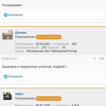
Поздравляю!
Р
Холоднов
е
а
к
ц
Дэннис
и
Пользователь
10 лет на форуме
и
:
Регистрация
28.04.2016
Сообщения
289
Оценка реакций
250
Возраст
50
Город
Московская обл. Павловский Посад
04.06.2024
#84
Здоровья и творческих успехов, Андрей !
Р
Холоднов
е
а
к
ц
ORAS
и
Пользователь
10 лет на форуме
и
:
Регистрация
06.05.2008
Сообщения
3 419