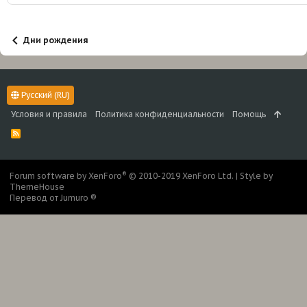
:
Дни рождения
Русский (RU)
Условия и правила
Политика конфиденциальности
Помощь
R
S
S
®
Forum software by XenForo
© 2010-2019 XenForo Ltd.
|
Style by
ThemeHouse
Перевод от Jumuro ®