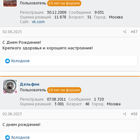
Пользователь
10 лет на форуме
и
:
Регистрация
30.12.2009
Сообщения
9 031
Оценка реакций
11 878
Возраст
51
Город
Москва
Сайт
vk.com
02.06.2025
#87
С Днем Рождения!
Крепкого здоровья и хорошего настроения!
Р
Холоднов
е
а
к
ц
Дельфин
и
Пользователь
10 лет на форуме
и
:
Регистрация
07.08.2011
Сообщения
1 720
Оценка реакций
3 001
Возраст
48
Город
Москва
02.06.2025
#88
С днем рождения!
Р
Холоднов