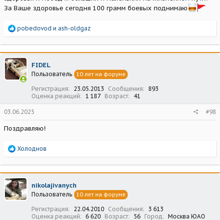
За Ваше здоровье сегодня 100 грамм боевых поднимаю
Р
pobedovod
и
ash-oldgaz
е
а
к
ц
FIDEL
и
Пользователь
10 лет на форуме
и
:
Регистрация
23.05.2013
Сообщения
893
Оценка реакций
1 187
Возраст
41
03.06.2025
#98
Поздравляю!
Р
Холоднов
е
а
к
ц
nikolajivanych
и
Пользователь
10 лет на форуме
и
:
Регистрация
22.04.2010
Сообщения
3 613
Оценка реакций
6 620
Возраст
56
Город
Москва ЮАО