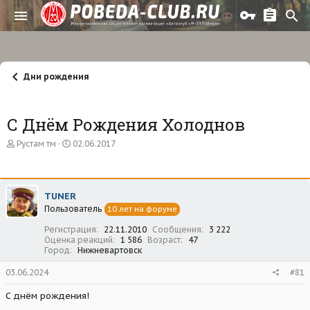
Дни рождения
С Днём Рождения Холоднов
А
Д
Рустам тм
02.06.2017
в
а
т
т
о
а
р
н
TUNER
т
а
Пользователь
е
ч
10 лет на форуме
м
а
Регистрация
22.11.2010
Сообщения
3 222
ы
л
Оценка реакций
1 586
Возраст
47
а
Город
Нижневартовск
03.06.2024
#81
С днём рождения!