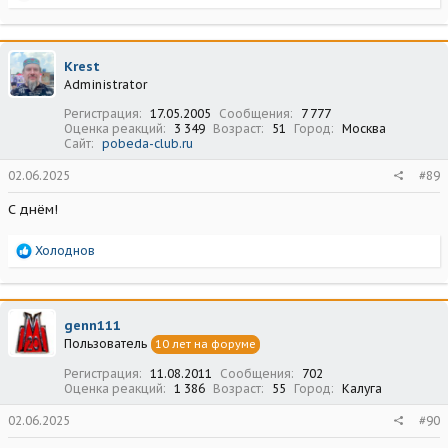
е
а
к
ц
Krest
и
Administrator
и
:
Регистрация
17.05.2005
Сообщения
7 777
Оценка реакций
3 349
Возраст
51
Город
Москва
Сайт
pobeda-club.ru
02.06.2025
#89
С днём!
Р
Холоднов
е
а
к
ц
genn111
и
Пользователь
10 лет на форуме
и
:
Регистрация
11.08.2011
Сообщения
702
Оценка реакций
1 386
Возраст
55
Город
Калуга
02.06.2025
#90