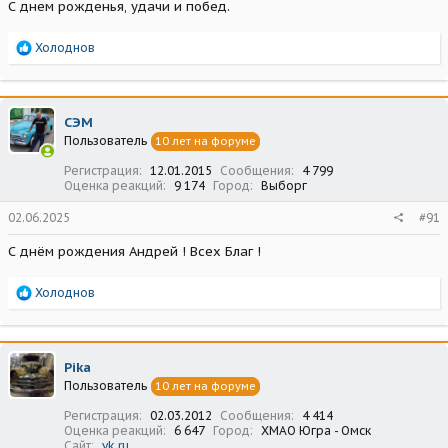
С днем рожденья, удачи и побед.
Р
Холоднов
е
а
к
ц
СЭМ
и
Пользователь
10 лет на форуме
и
:
Регистрация
12.01.2015
Сообщения
4 799
Оценка реакций
9 174
Город
Выборг
02.06.2025
#91
С днём рождения Андрей ! Всех Благ !
Р
Холоднов
е
а
к
ц
Pika
и
Пользователь
10 лет на форуме
и
:
Регистрация
02.03.2012
Сообщения
4 414
Оценка реакций
6 647
Город
ХМАО Югра - Омск
Сайт
vk.ru