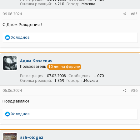
Оценка реакций
4 210
Город
Москва
06.06.2024
#85
С Днём Рождения !
Р
Холоднов
е
а
к
ц
Адам Козлевич
и
Пользователь
10 лет на форуме
и
:
Регистрация
07.02.2008
Сообщения
1 070
Оценка реакций
1 859
Город
г.Москва
06.06.2024
#86
Поздравляю!
Р
Холоднов
е
а
к
ц
ash-oldgaz
и