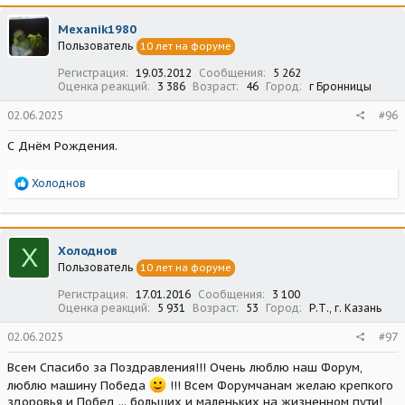
к
ц
Mexanik1980
и
Пользователь
10 лет на форуме
и
:
Регистрация
19.03.2012
Сообщения
5 262
Оценка реакций
3 386
Возраст
46
Город
г Бронницы
02.06.2025
#96
С Днём Рождения.
Р
Холоднов
е
а
к
ц
Х
Холоднов
и
Пользователь
10 лет на форуме
и
:
Регистрация
17.01.2016
Сообщения
3 100
Оценка реакций
5 931
Возраст
53
Город
Р.Т., г. Казань
02.06.2025
#97
Всем Спасибо за Поздравления!!! Очень люблю наш Форум,
люблю машину Победа
!!! Всем Форумчанам желаю крепкого
здоровья и Побед ... больших и маленьких на жизненном пути!