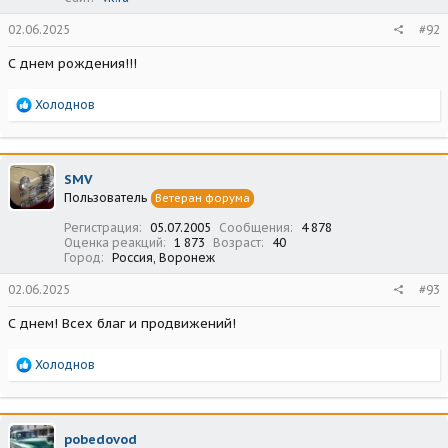
02.06.2025
#92
С днем рождения!!!
Р
Холоднов
е
а
к
ц
SMV
и
Пользователь
Ветеран форума
и
:
Регистрация
05.07.2005
Сообщения
4 878
Оценка реакций
1 873
Возраст
40
Город
Россия, Воронеж
02.06.2025
#93
С днем! Всех благ и продвижений!
Р
Холоднов
е
а
к
ц
pobedovod
и