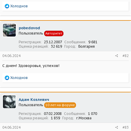
Р
Холоднов
е
а
к
ц
pobedovod
и
Пользователь
Авторитет
и
:
Регистрация
23.12.2007
Сообщения
9 681
Оценка реакций
32 619
Город
Болгария
04.06.2024
#82
С днем! Здоворовья, успехов!
Р
Холоднов
е
а
к
ц
Адам Козлевич
и
Пользователь
10 лет на форуме
и
:
Регистрация
07.02.2008
Сообщения
1 070
Оценка реакций
1 859
Город
г.Москва
04.06.2024
#83