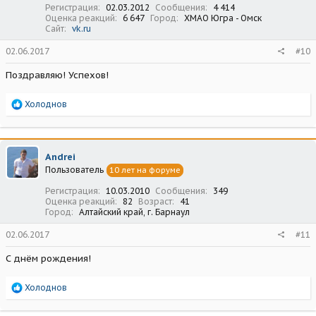
Регистрация
02.03.2012
Сообщения
4 414
Оценка реакций
6 647
Город
ХМАО Югра - Омск
Сайт
vk.ru
02.06.2017
#10
Поздравляю! Успехов!
Р
Холоднов
е
а
к
ц
Andrei
и
Пользователь
10 лет на форуме
и
:
Регистрация
10.03.2010
Сообщения
349
Оценка реакций
82
Возраст
41
Город
Алтайский край, г. Барнаул
02.06.2017
#11
С днём рождения!
Р
Холоднов
е
а