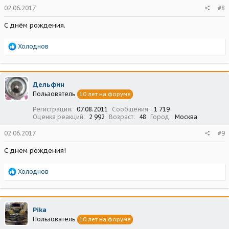
02.06.2017
#8
С днём рождения.
Р
Холоднов
е
а
к
ц
Дельфин
и
Пользователь
10 лет на форуме
и
:
Регистрация
07.08.2011
Сообщения
1 719
Оценка реакций
2 992
Возраст
48
Город
Москва
02.06.2017
#9
С днем рождения!
Р
Холоднов
е
а
к
ц
Pika
и
Пользователь
10 лет на форуме
и
: