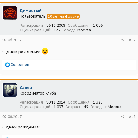
к
ц
Димастый
и
Пользователь
10 лет на форуме
и
:
Регистрация
16.12.2008
Сообщения
1 016
Оценка реакций
873
Город
Москва
02.06.2017
#12
С Днём рождения!
Р
Холоднов
е
а
к
ц
Сапёр
и
Координатор клуба
и
:
Регистрация
10.11.2014
Сообщения
1 325
Оценка реакций
1 097
Возраст
45
Город
г.Москва
02.06.2017
#13
С днём рождения!