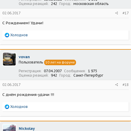
Оценка реакций
242
Город
московская область
02.06.2017
#17
С Рождением! Удачи!
Р
Холоднов
е
а
к
ц
vovan
и
Пользователь
10 лет на форуме
и
:
Регистрация
07.04.2007
Сообщения
1 975
Оценка реакций
942
Город
Санкт-Петербург
02.06.2017
#18
С днём рождения-удачи !!!
Р
Холоднов
е
а
к
ц
Nickolay
и