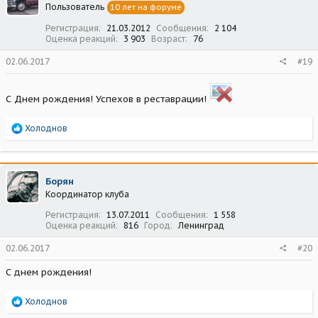
Пользователь
10 лет на форуме
и
:
Регистрация
21.03.2012
Сообщения
2 104
Оценка реакций
3 903
Возраст
76
02.06.2017
#19
С Днем рождения! Успехов в реставрации!
Р
Холоднов
е
а
к
ц
Борян
и
Координатор клуба
и
:
Регистрация
13.07.2011
Сообщения
1 558
Оценка реакций
816
Город
Ленинград
02.06.2017
#20
С днем рождения!
Р
Холоднов
е