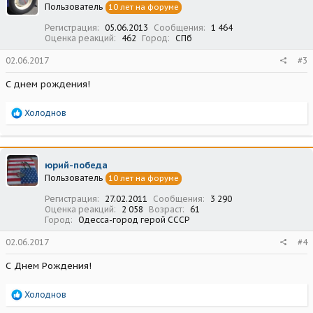
Пользователь
10 лет на форуме
и
:
Регистрация
05.06.2013
Сообщения
1 464
Оценка реакций
462
Город
СПб
02.06.2017
#3
С днем рождения!
Р
Холоднов
е
а
к
ц
юрий-победа
и
Пользователь
10 лет на форуме
и
:
Регистрация
27.02.2011
Сообщения
3 290
Оценка реакций
2 058
Возраст
61
Город
Одесса-город герой СССР
02.06.2017
#4
С Днем Рождения!
Р
Холоднов
е