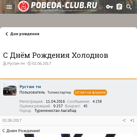
Дни рождения
С Днём Рождения Холоднов
А
Д
Рустам тм
02.06.2017
в
а
т
т
о
а
р
н
Рустам тм
т
а
Пользователь
е
ч
Топикстартер
10 лет на форуме
м
а
Регистрация
11.04.2016
Сообщения
4 258
ы
л
Оценка реакций
9 257
Возраст
45
а
Город
Туркменистан Ашгабад
02.06.2017
#1
С Днем Рождения!