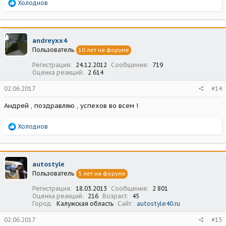
Р
Холоднов
е
а
к
ц
andreyxx4
и
Пользователь
10 лет на форуме
и
:
Регистрация
24.12.2012
Сообщения
719
Оценка реакций
2 614
02.06.2017
#14
Андрей , поздравляю , успехов во всем !
Р
Холоднов
е
а
к
ц
autostyle
и
Пользователь
5 лет на форуме
и
:
Регистрация
18.03.2013
Сообщения
2 801
Оценка реакций
216
Возраст
45
Город
Калужская область
Сайт
autostyle40.ru
02.06.2017
#15