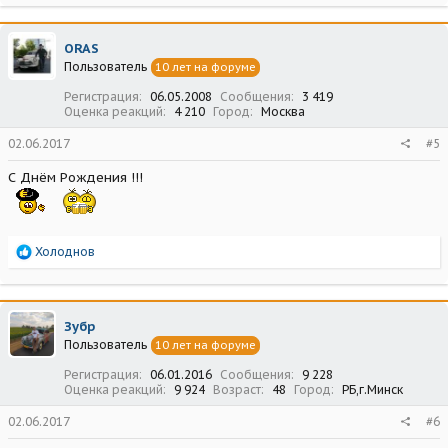
а
к
ц
ORAS
и
Пользователь
10 лет на форуме
и
:
Регистрация
06.05.2008
Сообщения
3 419
Оценка реакций
4 210
Город
Москва
02.06.2017
#5
С Днём Рождения !!!
Р
Холоднов
е
а
к
ц
Зубр
и
Пользователь
10 лет на форуме
и
:
Регистрация
06.01.2016
Сообщения
9 228
Оценка реакций
9 924
Возраст
48
Город
РБ,г.Минск
02.06.2017
#6