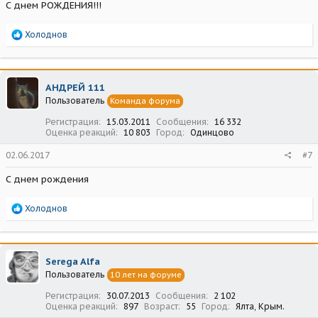
С днем РОЖДЕНИЯ!!!
Р
Холоднов
е
а
к
ц
АНДРЕЙ 111
и
Пользователь
Команда форума
и
:
Регистрация
15.03.2011
Сообщения
16 332
Оценка реакций
10 803
Город
Одинцово
02.06.2017
#7
С днем рождения
Р
Холоднов
е
а
к
ц
Serega Alfa
и
Пользователь
10 лет на форуме
и
:
Регистрация
30.07.2013
Сообщения
2 102
Оценка реакций
897
Возраст
55
Город
Ялта, Крым.