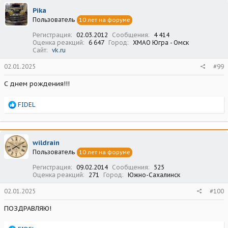
ц
Pika
и
Пользователь
10 лет на форуме
и
:
Регистрация
02.03.2012
Сообщения
4 414
Оценка реакций
6 647
Город
ХМАО Югра - Омск
Сайт
vk.ru
02.01.2025
#99
С днем рождения!!!
Р
FIDEL
е
а
к
ц
wildrain
и
Пользователь
10 лет на форуме
и
:
Регистрация
09.02.2014
Сообщения
525
Оценка реакций
271
Город
Южно-Сахалинск
02.01.2025
#100
ПОЗДРАВЛЯЮ!