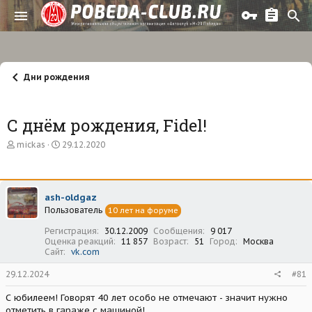
Дни рождения
С днём рождения, Fidel!
А
Д
mickas
29.12.2020
в
а
т
т
о
а
р
н
ash-oldgaz
т
а
Пользователь
е
ч
10 лет на форуме
м
а
Регистрация
30.12.2009
Сообщения
9 017
ы
л
Оценка реакций
11 857
Возраст
51
Город
Москва
а
Сайт
vk.com
29.12.2024
#81
С юбилеем! Говорят 40 лет особо не отмечают - значит нужно
отметить в гараже с машиной!