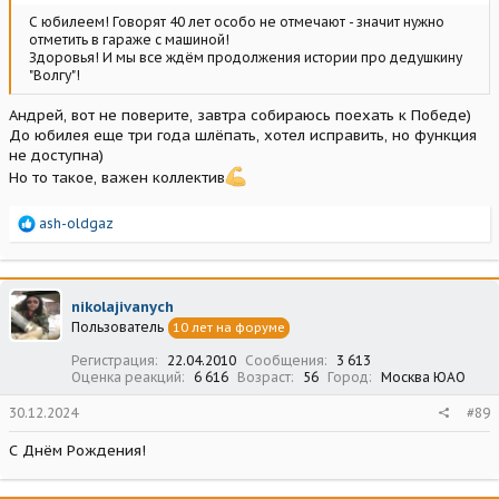
С юбилеем! Говорят 40 лет особо не отмечают - значит нужно
отметить в гараже с машиной!
Здоровья! И мы все ждём продолжения истории про дедушкину
"Волгу"!
Андрей, вот не поверите, завтра собираюсь поехать к Победе)
До юбилея еще три года шлёпать, хотел исправить, но функция
не доступна)
Но то такое, важен коллектив
Р
ash-oldgaz
е
а
к
ц
nikolajivanych
и
Пользователь
10 лет на форуме
и
:
Регистрация
22.04.2010
Сообщения
3 613
Оценка реакций
6 616
Возраст
56
Город
Москва ЮАО
30.12.2024
#89
С Днём Рождения!