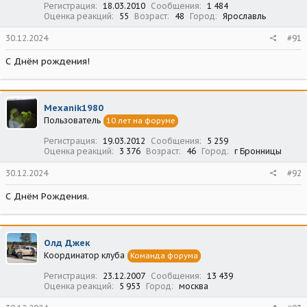
Регистрация
18.03.2010
Сообщения
1 484
Оценка реакций
55
Возраст
48
Город
Ярославль
30.12.2024
#91
С Днём рождения!
Mexanik1980
Пользователь
10 лет на форуме
Регистрация
19.03.2012
Сообщения
5 259
Оценка реакций
3 376
Возраст
46
Город
г Бронницы
30.12.2024
#92
С Днём Рождения.
Олд Джек
Координатор клуба
Команда форума
Регистрация
23.12.2007
Сообщения
13 439
Оценка реакций
5 953
Город
москва