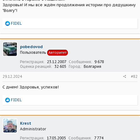
Здоровья! И мы все ждём продолжения истории про дедушкину
"Волгу"!
Р
FIDEL
е
а
к
ц
pobedovod
и
Пользователь
Авторитет
и
:
Регистрация
23.12.2007
Сообщения
9 678
Оценка реакций
32 605
Город
Болгария
29.12.2024
#82
С днем! Здоровья, успехов!
Р
FIDEL
е
а
к
ц
Krest
и
Administrator
и
:
Регистрация
17.05.2005
Сообщения
7 774