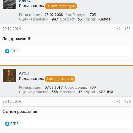
Алекс
и
Пользователь
10 лет на форуме
и
:
Регистрация
28.02.2008
Сообщения
705
Оценка реакций
947
Возраст
53
Город
Калуга
29.12.2024
#85
Поздравляю!!!
Р
FIDEL
е
а
к
ц
Artur
и
Пользователь
5 лет на форуме
и
:
Регистрация
07.02.2017
Сообщения
709
Оценка реакций
338
Возраст
42
Город
АЛАНИЯ
29.12.2024
#86
С днем рождения!
Р
FIDEL
е
а