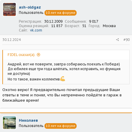
ash-oldgaz
Пользователь
10 лет на форуме
Регистрация
30.12.2009
Сообщения
9 017
Оценка реакций
11 857
Возраст
51
Город
Москва
Сайт
vk.com
30.12.2024
#90
FIDEL сказал(а):
Андрей, вот не поверите, завтра собираюсь поехать к Победе)
До юбилея еще три года шлёпать, хотел исправить, но функция
не доступна)
Но то такое, важен коллектив
Охотно верю! Я предварительно почитал предыдущие Ваши
ответы в теме и понял, что Вы непременно пойдёте в гараж в
ближайшее время!
Николаев
Пользователь
10 лет на форуме