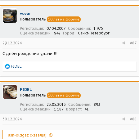
к
ц
vovan
и
Пользователь
10 лет на форуме
и
:
Регистрация
07.04.2007
Сообщения
1 975
Оценка реакций
942
Город
Санкт-Петербург
29.12.2024
#87
С днём рождения-удачи !!!
Р
FIDEL
е
а
к
ц
FIDEL
и
Пользователь
10 лет на форуме
и
:
Регистрация
23.05.2013
Сообщения
893
Оценка реакций
1 187
Возраст
41
30.12.2024
#88
ash-oldgaz сказал(а):