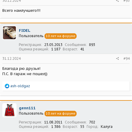
30.12.2024
#93
Всего наилучшего!!!
FIDEL
Пользователь
10 лет на форуме
Регистрация
23.05.2013
Сообщения
893
Оценка реакций
1 187
Возраст
41
31.12.2024
#94
Благода рю друзья!
П.С. В гараж не пошел))
Р
ash-oldgaz
е
а
к
ц
genn111
и
Пользователь
10 лет на форуме
и
:
Регистрация
11.08.2011
Сообщения
702
Оценка реакций
1 386
Возраст
55
Город
Калуга