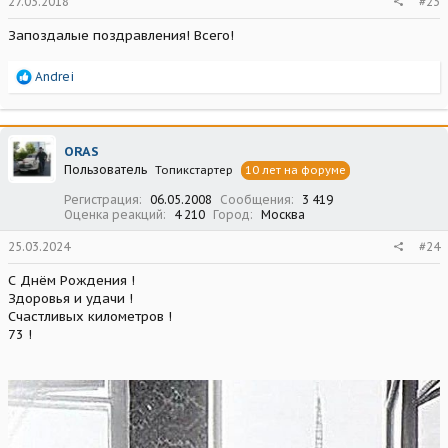
27.03.2018
#23
Запоздалые поздравления! Всего!
Р
Andrei
е
а
к
ц
ORAS
и
Пользователь
Топикстартер
10 лет на форуме
и
:
Регистрация
06.05.2008
Сообщения
3 419
Оценка реакций
4 210
Город
Москва
25.03.2024
#24
С Днём Рождения !
Здоровья и удачи !
Счастливых километров !
73 !