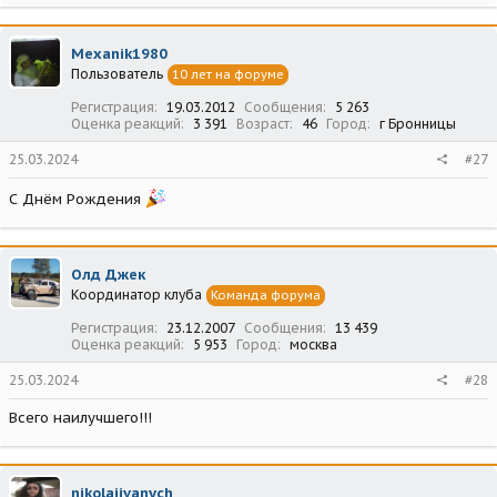
Mexanik1980
Пользователь
10 лет на форуме
Регистрация
19.03.2012
Сообщения
5 263
Оценка реакций
3 391
Возраст
46
Город
г Бронницы
25.03.2024
#27
С Днём Рождения
Олд Джек
Координатор клуба
Команда форума
Регистрация
23.12.2007
Сообщения
13 439
Оценка реакций
5 953
Город
москва
25.03.2024
#28
Всего наилучшего!!!
nikolajivanych