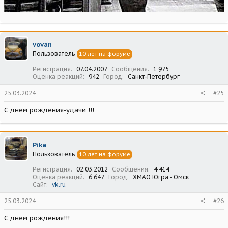
vovan
Пользователь
10 лет на форуме
Регистрация
07.04.2007
Сообщения
1 975
Оценка реакций
942
Город
Санкт-Петербург
25.03.2024
#25
С днём рождения-удачи !!!
Pika
Пользователь
10 лет на форуме
Регистрация
02.03.2012
Сообщения
4 414
Оценка реакций
6 647
Город
ХМАО Югра - Омск
Сайт
vk.ru
25.03.2024
#26
С днем рождения!!!