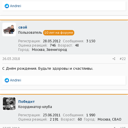
Р
Andrei
е
а
к
ц
свой
и
Пользователь
10 лет на форуме
и
:
Регистрация
28.05.2012
Сообщения
3 150
Оценка реакций
746
Возраст
48
Город
Москва, Звенигород
26.03.2018
#22
С Днём рождения. Будьте здоровы и счастливы.
Р
Andrei
е
а
к
ц
Победит
и
Координатор клуба
и
:
Регистрация
23.06.2011
Сообщения
1 990
Оценка реакций
2 191
Возраст
60
Город
Москва, СВАО