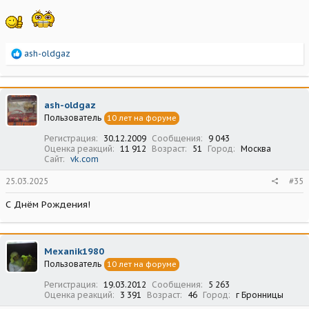
Р
ash-oldgaz
е
а
к
ц
ash-oldgaz
и
Пользователь
10 лет на форуме
и
:
Регистрация
30.12.2009
Сообщения
9 043
Оценка реакций
11 912
Возраст
51
Город
Москва
Сайт
vk.com
25.03.2025
#35
С Днём Рождения!
Mexanik1980
Пользователь
10 лет на форуме
Регистрация
19.03.2012
Сообщения
5 263
Оценка реакций
3 391
Возраст
46
Город
г Бронницы