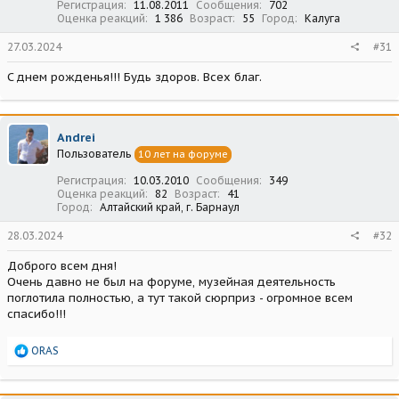
Регистрация
11.08.2011
Сообщения
702
Оценка реакций
1 386
Возраст
55
Город
Калуга
27.03.2024
#31
C днем рожденья!!! Будь здоров. Всех благ.
Andrei
Пользователь
10 лет на форуме
Регистрация
10.03.2010
Сообщения
349
Оценка реакций
82
Возраст
41
Город
Алтайский край, г. Барнаул
28.03.2024
#32
Доброго всем дня!
Очень давно не был на форуме, музейная деятельность
поглотила полностью, а тут такой сюрприз - огромное всем
спасибо!!!
Р
ORAS
е
а
к