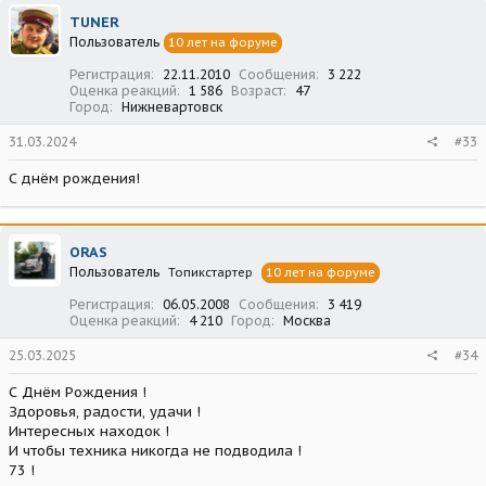
ц
TUNER
и
Пользователь
10 лет на форуме
и
:
Регистрация
22.11.2010
Сообщения
3 222
Оценка реакций
1 586
Возраст
47
Город
Нижневартовск
31.03.2024
#33
С днём рождения!
ORAS
Пользователь
Топикстартер
10 лет на форуме
Регистрация
06.05.2008
Сообщения
3 419
Оценка реакций
4 210
Город
Москва
25.03.2025
#34
С Днём Рождения !
Здоровья, радости, удачи !
Интересных находок !
И чтобы техника никогда не подводила !
73 !