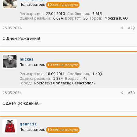
Пользователь
10 лет на форуме
Регистрация
22.04.2010
Сообщения
3 613
Оценка реакций
6 624
Возраст
56
Город
Москва ЮАО
26.03.2024
#29
С Днём Рождения!
mickas
Пользователь
10 лет на форуме
Регистрация
18.09.2011
Сообщения
1 409
Оценка реакций
1 884
Возраст
45
Город
Ростовская область; Севастополь
26.03.2024
#30
С днём рождения…
genn111
Пользователь
10 лет на форуме