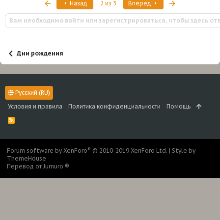
Первый
Последняя
Назад
2 из 3
Вперед
Вам необходимо войти или зарегистрироваться, чтобы здесь от
Дни рождения
Русский (RU)
Условия и правила
Политика конфиденциальности
Помощь
R
S
S
®
Forum software by XenForo
© 2010-2019 XenForo Ltd.
|
Style by
ThemeHouse
Перевод от Jumuro ®