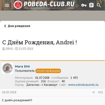
Дни рождения
С Днём Рождения, Andrei !
А
Д
ORAS
25.03.2018
в
а
т
т
о
а
р
н
Мага 804
т
а
Пользователь
е
ч
10 лет на форуме
м
а
Регистрация
01.07.2008
Сообщения
1 433
ы
л
Оценка реакций
216
Возраст
40
а
Город
Дагестан-- г.Хасавюрт
Сайт
www.odnoklassniki.ru
26.03.2018
#21
С днём рождения!!!