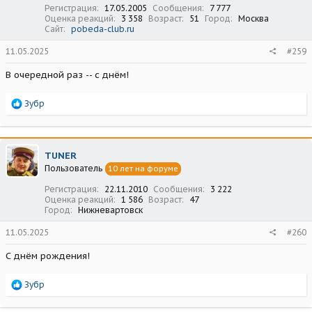
Регистрация
17.05.2005
Сообщения
7 777
Оценка реакций
3 358
Возраст
51
Город
Москва
Сайт
pobeda-club.ru
11.05.2025
#259
В очередной раз -- с днём!
Р
Зубр
е
а
к
ц
TUNER
и
Пользователь
10 лет на форуме
и
:
Регистрация
22.11.2010
Сообщения
3 222
Оценка реакций
1 586
Возраст
47
Город
Нижневартовск
11.05.2025
#260
С днём рождения!
Р
Зубр
е
а