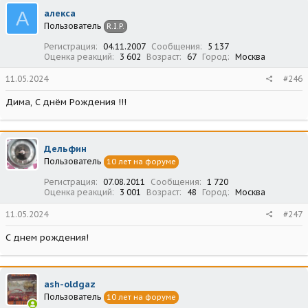
А
алекса
Пользователь
R.I.P.
Регистрация
04.11.2007
Сообщения
5 137
Оценка реакций
3 602
Возраст
67
Город
Москва
11.05.2024
#246
Дима, С днём Рождения !!!
Дельфин
Пользователь
10 лет на форуме
Регистрация
07.08.2011
Сообщения
1 720
Оценка реакций
3 001
Возраст
48
Город
Москва
11.05.2024
#247
С днем рождения!
ash-oldgaz
Пользователь
10 лет на форуме