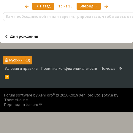
к
Первый
Последняя
Назад
13 из 15
Вперед
ц
и
Вам необходимо войти или зарегистрироваться, чтобы здесь от
и
:
Дни рождения
Русский (RU)
Условия и правила
Политика конфиденциальности
Помощь
R
S
S
®
Forum software by XenForo
© 2010-2019 XenForo Ltd.
|
Style by
ThemeHouse
Перевод от Jumuro ®