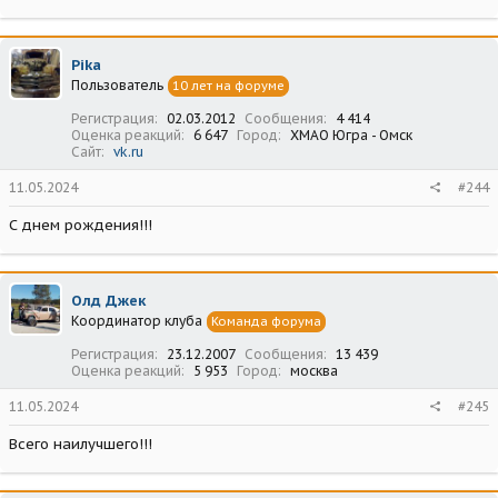
Pika
Пользователь
10 лет на форуме
Регистрация
02.03.2012
Сообщения
4 414
Оценка реакций
6 647
Город
ХМАО Югра - Омск
Сайт
vk.ru
11.05.2024
#244
С днем рождения!!!
Олд Джек
Координатор клуба
Команда форума
Регистрация
23.12.2007
Сообщения
13 439
Оценка реакций
5 953
Город
москва
11.05.2024
#245
Всего наилучшего!!!