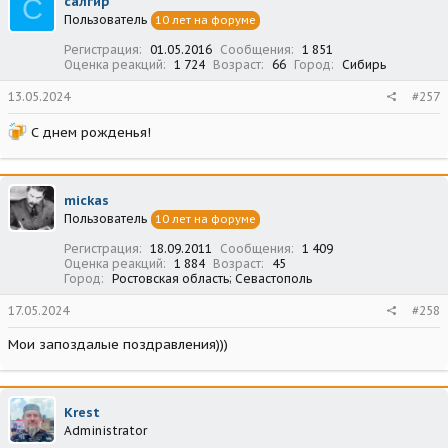
С
салгир
Пользователь
10 лет на форуме
Регистрация
01.05.2016
Сообщения
1 851
Оценка реакций
1 724
Возраст
66
Город
Сибирь
13.05.2024
#257
С днем рожденья!
mickas
Пользователь
10 лет на форуме
Регистрация
18.09.2011
Сообщения
1 409
Оценка реакций
1 884
Возраст
45
Город
Ростовская область; Севастополь
17.05.2024
#258
Мои запоздалые поздравления)))
Krest
Administrator