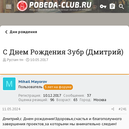
Дни рождения
С Днем Рождения Зубр (Дмитрий)
А
Д
Рустам тм
10.05.2017
в
а
т
т
о
а
р
н
M
Mihail Mayorov
т
а
Пользователь
е
ч
5 лет на форуме
м
а
Регистрация
10.12.2017
Сообщения
37
ы
л
Оценка реакций
96
Возраст
65
Город
Москва
а
11.05.2024
#241
Дмитрий,с Днем рождения!Здоровья,счастья и благополучного
завершения проектов,за которыми мы внимательно следим!