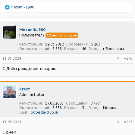
Р
Mexanik1980
е
а
к
ц
Mexanik1980
и
Пользователь
10 лет на форуме
и
:
Регистрация
19.03.2012
Сообщения
5 263
Оценка реакций
3 388
Возраст
46
Город
г Бронницы
11.05.2024
#242
С Днём рождения товарищ
Krest
Administrator
Регистрация
17.05.2005
Сообщения
7 777
Оценка реакций
3 358
Возраст
51
Город
Москва
Сайт
pobeda-club.ru
11.05.2024
#243
С днём!