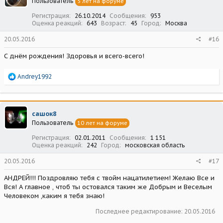
Пользователь
5 лет на форуме
и
:
Регистрация
26.10.2014
Сообщения
953
Оценка реакций
643
Возраст
45
Город
Москва
20.05.2016
#16
С днём рождения! Здоровья и всего-всего!
Р
Andrey1992
е
а
к
ц
сашок8
и
Пользователь
10 лет на форуме
и
:
Регистрация
02.01.2011
Сообщения
1 151
Оценка реакций
242
Город
московская область
20.05.2016
#17
АНДРЕЙ!!! Поздровляю тебя с твойм нацатилетием! Желаю Все и
Вся! А главное , чтоб ты остовался таким же Добрым и Веселым
Человеком ,каким я тебя знаю!
Последнее редактирование:
20.05.2016