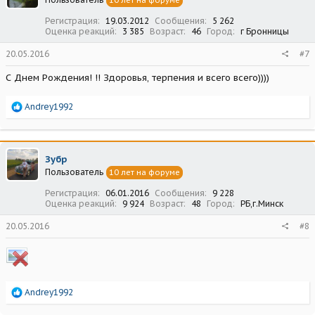
10 лет на форуме
и
:
Регистрация
19.03.2012
Сообщения
5 262
Оценка реакций
3 385
Возраст
46
Город
г Бронницы
20.05.2016
#7
С Днем Рождения! !! Здоровья, терпения и всего всего))))
Р
Andrey1992
е
а
к
ц
Зубр
и
Пользователь
10 лет на форуме
и
:
Регистрация
06.01.2016
Сообщения
9 228
Оценка реакций
9 924
Возраст
48
Город
РБ,г.Минск
20.05.2016
#8
Р
Andrey1992
е
а