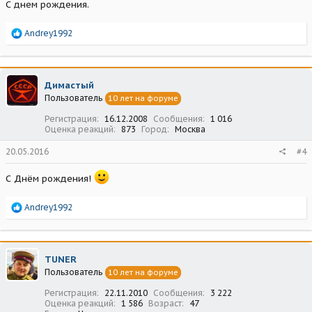
С днем рождения.
Р
Andrey1992
е
а
к
ц
Димастый
и
Пользователь
10 лет на форуме
и
:
Регистрация
16.12.2008
Сообщения
1 016
Оценка реакций
873
Город
Москва
20.05.2016
#4
С Днём рождения!
Р
Andrey1992
е
а
к
ц
TUNER
и
Пользователь
10 лет на форуме
и
:
Регистрация
22.11.2010
Сообщения
3 222
Оценка реакций
1 586
Возраст
47