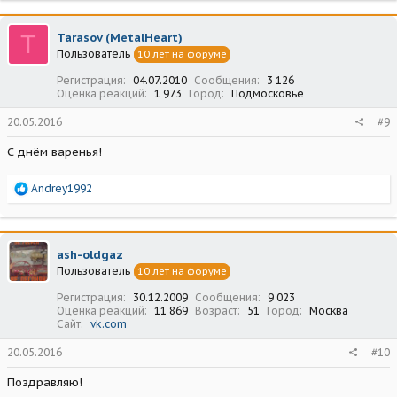
к
ц
T
Tarasov (MetalHeart)
и
Пользователь
10 лет на форуме
и
:
Регистрация
04.07.2010
Сообщения
3 126
Оценка реакций
1 973
Город
Подмосковье
20.05.2016
#9
С днём варенья!
Р
Andrey1992
е
а
к
ц
ash-oldgaz
и
Пользователь
10 лет на форуме
и
:
Регистрация
30.12.2009
Сообщения
9 023
Оценка реакций
11 869
Возраст
51
Город
Москва
Сайт
vk.com
20.05.2016
#10
Поздравляю!