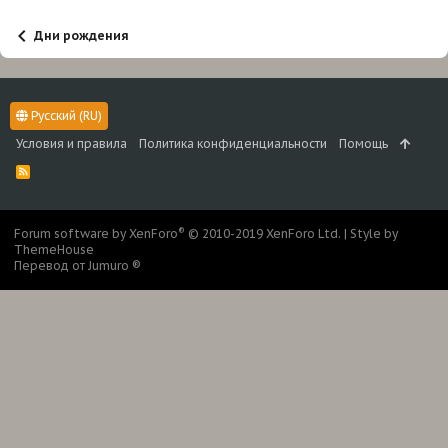
Дни рождения
Русский (RU)
Условия и правила
Политика конфиденциальности
Помощь
R
S
S
®
Forum software by XenForo
© 2010-2019 XenForo Ltd.
|
Style by
ThemeHouse
Перевод от Jumuro ®