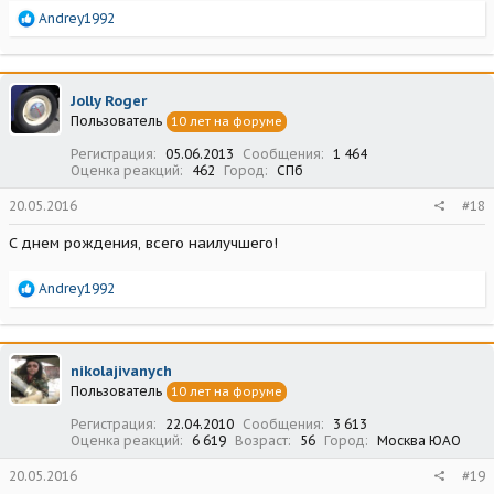
Р
Andrey1992
е
а
к
ц
Jolly Roger
и
Пользователь
10 лет на форуме
и
:
Регистрация
05.06.2013
Сообщения
1 464
Оценка реакций
462
Город
СПб
20.05.2016
#18
С днем рождения, всего наилучшего!
Р
Andrey1992
е
а
к
ц
nikolajivanych
и
Пользователь
10 лет на форуме
и
:
Регистрация
22.04.2010
Сообщения
3 613
Оценка реакций
6 619
Возраст
56
Город
Москва ЮАО
20.05.2016
#19