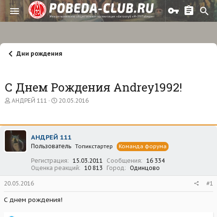
Дни рождения
С Днем Рождения Andrey1992!
А
Д
АНДРЕЙ 111
20.05.2016
в
а
т
т
о
а
р
н
АНДРЕЙ 111
т
а
Пользователь
е
ч
Топикстартер
Команда форума
м
а
Регистрация
15.03.2011
Сообщения
16 334
ы
л
Оценка реакций
10 813
Город
Одинцово
а
20.05.2016
#1
С днем рождения!