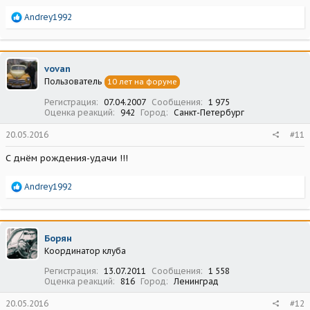
Р
Andrey1992
е
а
к
ц
vovan
и
Пользователь
10 лет на форуме
и
:
Регистрация
07.04.2007
Сообщения
1 975
Оценка реакций
942
Город
Санкт-Петербург
20.05.2016
#11
С днём рождения-удачи !!!
Р
Andrey1992
е
а
к
ц
Борян
и
Координатор клуба
и
:
Регистрация
13.07.2011
Сообщения
1 558
Оценка реакций
816
Город
Ленинград
20.05.2016
#12