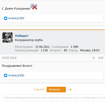
С Днём Рождения
Р
Andrey1992
е
а
к
ц
Победит
и
Координатор клуба
и
:
Регистрация
23.06.2011
Сообщения
1 990
Оценка реакций
2 191
Возраст
60
Город
Москва, СВАО
20.05.2016
#20
Поздравляю! Всего!
Р
Andrey1992
е
а
к
Последняя
1 из 14
Вперед
ц
и
Вам необходимо войти или зарегистрироваться, чтобы здесь от
и
: