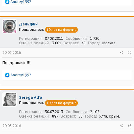
Р
Andrey1992
е
а
к
ц
Дельфин
и
Пользователь
10 лет на форуме
и
:
Регистрация
07.08.2011
Сообщения
1 720
Оценка реакций
3 001
Возраст
48
Город
Москва
20.05.2016
#2
Поздравляю!!!
Р
Andrey1992
е
а
к
ц
Serega Alfa
и
Пользователь
10 лет на форуме
и
:
Регистрация
30.07.2013
Сообщения
2 102
Оценка реакций
897
Возраст
55
Город
Ялта, Крым.
20.05.2016
#3