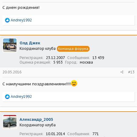
С днем рождения!
Р
Andrey1992
е
а
к
ц
Олд Джек
и
Координатор клуба
Команда форума
и
:
Регистрация
23.12.2007
Сообщения
13 439
Оценка реакций
5 953
Город
москва
20.05.2016
#13
С наилучшими поздравлениями!!!!
Р
Andrey1992
е
а
к
ц
Александр_2003
и
Координатор клуба
и
:
Регистрация
10.01.2014
Сообщения
771