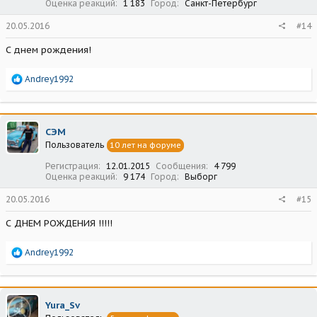
Оценка реакций
1 183
Город
Санкт-Петербург
20.05.2016
#14
С днем рождения!
Р
Andrey1992
е
а
к
ц
СЭМ
и
Пользователь
10 лет на форуме
и
:
Регистрация
12.01.2015
Сообщения
4 799
Оценка реакций
9 174
Город
Выборг
20.05.2016
#15
С ДНЕМ РОЖДЕНИЯ !!!!!
Р
Andrey1992
е
а
к
ц
Yura_Sv
и