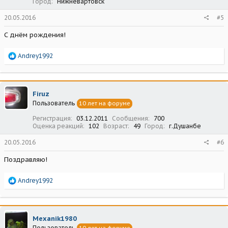
Город
Нижневартовск
20.05.2016
#5
С днём рождения!
Р
Andrey1992
е
а
к
ц
Firuz
и
Пользователь
10 лет на форуме
и
:
Регистрация
03.12.2011
Сообщения
700
Оценка реакций
102
Возраст
49
Город
г.Душанбе
20.05.2016
#6
Поздравляю!
Р
Andrey1992
е
а
к
ц
Mexanik1980
и
Пользователь