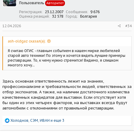
Пользователь
Авторитет
и
:
Регистрация
23.12.2007
Сообщения
9 676
Оценка реакций
32 578
Город
Болгария
12.04.2026
#34
ash-oldgaz сказал(а):
Я считаю ОГИС - главным событием в нашем мирке любителей
старой авто техники! По этому и хочется видеть лучшие примеры
реставрации. То, к чему нужно стремится! Видимо, я слишком
многого хочу...
Здесь основная ответственность лежит на знаниях,
профессионализме и требовательности людей, ответственных за
отбор экспонатов. А также, на наличии достаточного количества
качественных кандидатов для выставки. Если отсутствует хотя
бы один из этих четырех факторов, на выставках всегда будут
автомобили с отклонениями от правильной реставрации.
Р
Холоднов
,
СЭМ
,
ИВАН
и еще 3
е
а