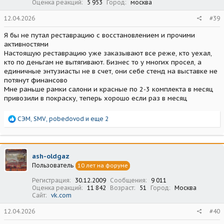
Оценка реакций
5 953
Город
москва
12.04.2026
#39
Я бы не путал реставрацию с восстановлением и прочими
активностями
Настоящую реставрацию уже заказывают все реже, кто уехал,
кто по деньгам не вытягивают. Бизнес то у многих просел, а
единичные энтузиасты не в счет, они себе стенд на выставке не
потянут финансово
Мне раньше рамки салони и красные по 2-3 комплекта в месяц
привозили в покраску, теперь хорошо если раз в месяц
Р
СЭМ
,
SMV
,
pobedovod
и еще 2
е
а
к
ц
ash-oldgaz
и
Пользователь
10 лет на форуме
и
:
Регистрация
30.12.2009
Сообщения
9 011
Оценка реакций
11 842
Возраст
51
Город
Москва
Сайт
vk.com
12.04.2026
#40