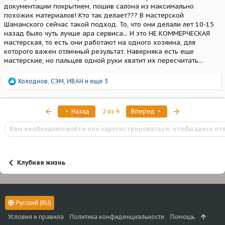
документации покрытием, пошив салона из максимально
похожих материалов! Кто так делает??? В мастерской
Шаманского сейчас такой подход. То, что они делали лет 10-15
назад было чуть лучше ара сервиса... И это НЕ КОММЕРЧЕСКАЯ
мастерская, то есть они работают на одного хозяина, для
которого важен отличный результат. Наверняка есть еще
мастерские, но пальцев одной руки хватит их пересчитать...
Р
Холоднов
,
СЭМ
,
ИВАН
и еще 3
е
а
к
Первый
Последняя
Назад
2 из 4
Вперед
ц
и
Вам необходимо войти или зарегистрироваться, чтобы здесь от
и
:
Клубная жизнь
Русский (RU)
Условия и правила
Политика конфиденциальности
Помощь