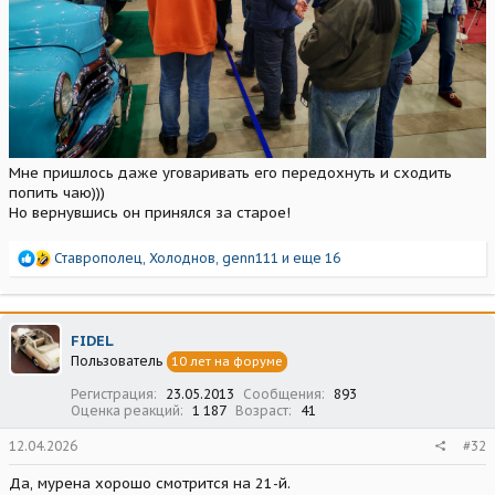
Мне пришлось даже уговаривать его передохнуть и сходить
попить чаю)))
Но вернувшись он принялся за старое!
Р
Ставрополец
,
Холоднов
,
genn111
и еще 16
е
а
к
ц
FIDEL
и
Пользователь
10 лет на форуме
и
:
Регистрация
23.05.2013
Сообщения
893
Оценка реакций
1 187
Возраст
41
12.04.2026
#32
Да, мурена хорошо смотрится на 21-й.