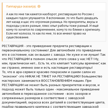
Паппаруда сказал(а):
А как по мне так кажется наоборот, реставрация по России с
каждым годом улучшается. Я вспоминаю ,то что было двадцать
лет назад и щас это огромная разница. Но приоритеты, вкусы и
подходы у всех разные, плюс опыт работы тоже разный. И ещё
кому-то хочется по современнее, кому то по ближе к оригиналу.
Если нет колхоза, то как по мне, то все имеют право на
существование.
РЕСТАВРАЦИЯ - это приведение предмета реставрации к
первоначальному состоянию! Для автомобиля это приведение
его в состояние, как он вышел с завода. Ни хуже и не лучше! Так
что РЕСТАВРАЦИИ в полном смысле этого слова у нас НЕТ! Ну,
или, практически нет... Есть те, кто клепает "капсулы времени", как
ни странно, именно они и есть настоящие реставраторы!
То, что в ара-сервисе красиво покрасили и сшили салон из
"экокожи" -это НИКАК НЕ ТЯНЕТ НА РЕСТАВРАЦИЮ! Большинство
мастерских занимаются ВОССТАНОВЛЕНИЕМ машин. При
РЕСТАВРАЦИИ не может быть разных приоритетов и вкусов, и
подход может быть только один - максимальное приведение
автомобиля в первозданное состояние - всех зазоров и
сопряженных размеров в соответствие с заводской
документацией, окраска всех деталей в соответствующие цвета,
подбор правильного крепежа с соответствующим заводской