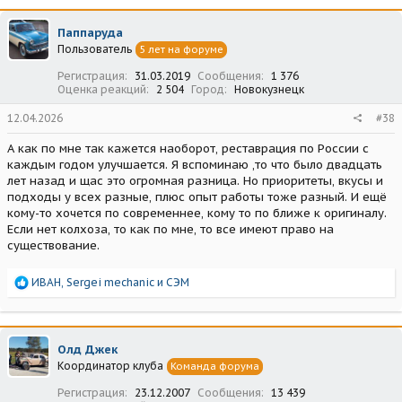
к
ц
Паппаруда
и
Пользователь
5 лет на форуме
и
:
Регистрация
31.03.2019
Сообщения
1 376
Оценка реакций
2 504
Город
Новокузнецк
12.04.2026
#38
А как по мне так кажется наоборот, реставрация по России с
каждым годом улучшается. Я вспоминаю ,то что было двадцать
лет назад и щас это огромная разница. Но приоритеты, вкусы и
подходы у всех разные, плюс опыт работы тоже разный. И ещё
кому-то хочется по современнее, кому то по ближе к оригиналу.
Если нет колхоза, то как по мне, то все имеют право на
существование.
Р
ИВАН
,
Sergei mechanic
и
СЭМ
е
а
к
ц
Олд Джек
и
Координатор клуба
Команда форума
и
:
Регистрация
23.12.2007
Сообщения
13 439