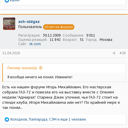
ИВАН
е
а
к
ц
ash-oldgaz
и
Пользователь
10 лет на форуме
и
:
Регистрация
30.12.2009
Сообщения
9 011
Оценка реакций
11 842
Возраст
51
Город
Москва
Сайт
vk.com
11.04.2026
#28
Пионер сказал(а):
Я вообще ничего не понял. Извините!
Есть на нашем форуме Игорь Михайлович. Его мастерская
собрала ГАЗ-72 и повезла его на выставку вместе с Опелем
модели "Адмирал". Старина Джек уточнил, чья ГАЗ-72 стоит на
стенде клуба, Игоря Михайловича или нет? По крайней мере я
так понял...
Р
Холоднов
,
Паппаруда
,
СЭМ
и еще 1 человек
е