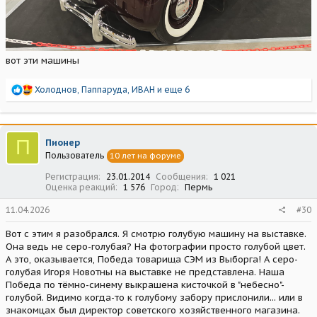
вот эти машины
Р
Холоднов
,
Паппаруда
,
ИВАН
и еще 6
е
а
к
ц
П
Пионер
и
Пользователь
10 лет на форуме
и
:
Регистрация
23.01.2014
Сообщения
1 021
Оценка реакций
1 576
Город
Пермь
11.04.2026
#30
Вот с этим я разобрался. Я смотрю голубую машину на выставке.
Она ведь не серо-голубая? На фотографии просто голубой цвет.
А это, оказывается, Победа товарища СЭМ из Выборга! А серо-
голубая Игоря Новотны на выставке не представлена. Наша
Победа по тёмно-синему выкрашена кисточкой в "небесно"-
голубой. Видимо когда-то к голубому забору прислонили... или в
знакомцах был директор советского хозяйственного магазина.