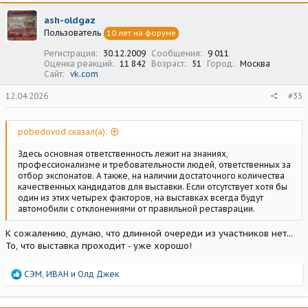
к
ц
ash-oldgaz
и
Пользователь
10 лет на форуме
и
:
Регистрация
30.12.2009
Сообщения
9 011
Оценка реакций
11 842
Возраст
51
Город
Москва
Сайт
vk.com
12.04.2026
#35
pobedovod сказал(а):
Здесь основная ответственность лежит на знаниях,
профессионализме и требовательности людей, ответственных за
отбор экспонатов. А также, на наличии достаточного количества
качественных кандидатов для выставки. Если отсутствует хотя бы
один из этих четырех факторов, на выставках всегда будут
автомобили с отклонениями от правильной реставрации.
К сожалению, думаю, что длинной очереди из участников нет...
То, что выставка проходит - уже хорошо!
Р
СЭМ
,
ИВАН
и
Олд Джек
е
а
к