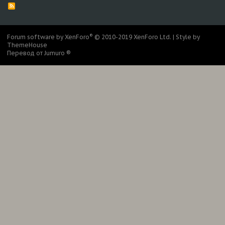
R
S
S
®
Forum software by XenForo
© 2010-2019 XenForo Ltd.
|
Style by
ThemeHouse
Перевод от Jumuro ®