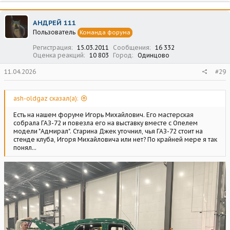
а
к
ц
АНДРЕЙ 111
и
Пользователь
Команда форума
и
:
Регистрация
15.03.2011
Сообщения
16 332
Оценка реакций
10 803
Город
Одинцово
11.04.2026
#29
ash-oldgaz сказал(а):
Есть на нашем форуме Игорь Михайлович. Его мастерская
собрала ГАЗ-72 и повезла его на выставку вместе с Опелем
модели "Адмирал". Старина Джек уточнил, чья ГАЗ-72 стоит на
стенде клуба, Игоря Михайловича или нет? По крайней мере я так
понял...