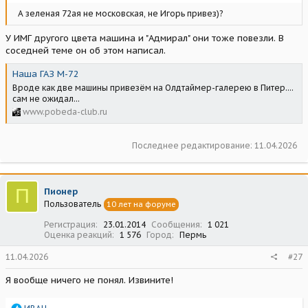
А зеленая 72ая не московская, не Игорь привез)?
У ИМГ другого цвета машина и "Адмирал" они тоже повезли. В
соседней теме он об этом написал.
Наша ГАЗ М-72
Вроде как две машины привезём на Олдтаймер-галерею в Питер....
сам не ожидал...
www.pobeda-club.ru
Последнее редактирование:
11.04.2026
П
Пионер
Пользователь
10 лет на форуме
Регистрация
23.01.2014
Сообщения
1 021
Оценка реакций
1 576
Город
Пермь
11.04.2026
#27
Я вообще ничего не понял. Извините!
Р