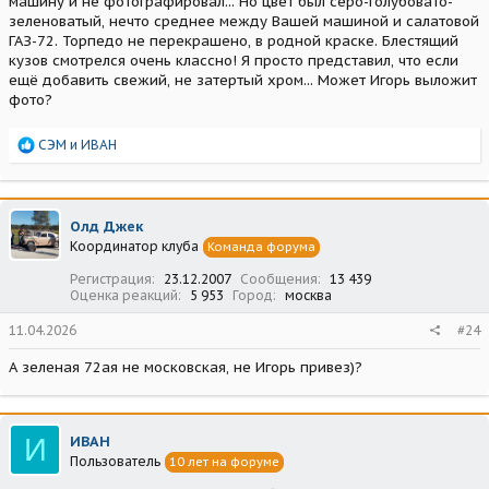
машину и не фотографировал... Но цвет был серо-голубовато-
зеленоватый, нечто среднее между Вашей машиной и салатовой
ГАЗ-72. Торпедо не перекрашено, в родной краске. Блестящий
кузов смотрелся очень классно! Я просто представил, что если
ещё добавить свежий, не затертый хром... Может Игорь выложит
фото?
Р
СЭМ
и
ИВАН
е
а
к
ц
Олд Джек
и
Координатор клуба
Команда форума
и
:
Регистрация
23.12.2007
Сообщения
13 439
Оценка реакций
5 953
Город
москва
11.04.2026
#24
А зеленая 72ая не московская, не Игорь привез)?
И
ИВАН
Пользователь
10 лет на форуме