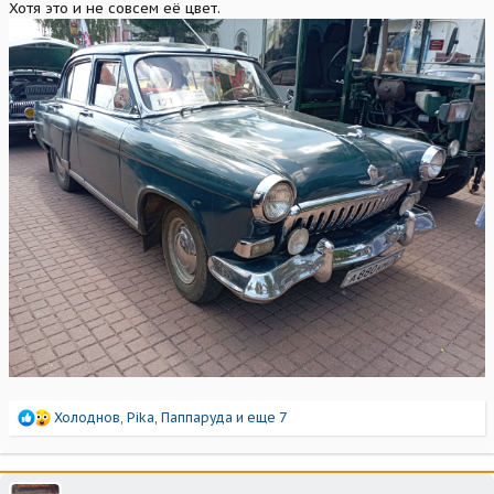
Хотя это и не совсем её цвет.
Р
Холоднов
,
Pika
,
Паппаруда
и еще 7
е
а
к
ц