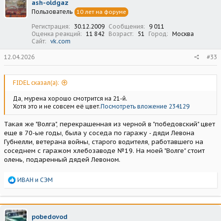
ash-oldgaz
и
Пользователь
10 лет на форуме
и
:
Регистрация
30.12.2009
Сообщения
9 011
Оценка реакций
11 842
Возраст
51
Город
Москва
Сайт
vk.com
12.04.2026
#33
FIDEL сказал(а):
Да, мурена хорошо смотрится на 21-й.
Хотя это и не совсем её цвет.
Посмотреть вложение 234129
Такая же "Волга", перекрашенная из черной в "победовский" цвет
еще в 70-ые годы, была у соседа по гаражу - дяди Левона
Губнелли, ветерана войны, старого водителя, работавшего на
соседнем с гаражом хлебозаводе №19. На моей "Волге" стоит
олень, подаренный дядей Левоном.
Р
ИВАН
и
СЭМ
е
а
к
ц
pobedovod
и