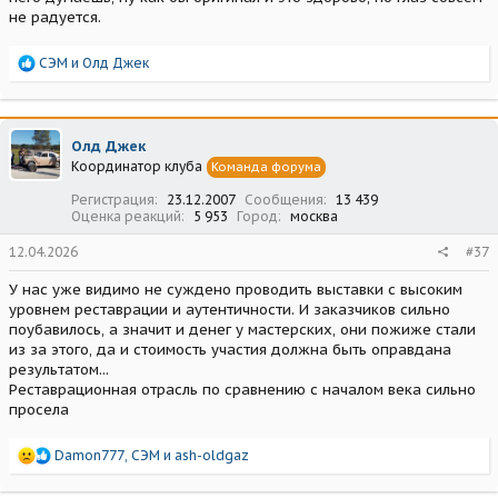
не радуется.
Р
СЭМ
и
Олд Джек
е
а
к
ц
Олд Джек
и
Координатор клуба
Команда форума
и
:
Регистрация
23.12.2007
Сообщения
13 439
Оценка реакций
5 953
Город
москва
12.04.2026
#37
У нас уже видимо не суждено проводить выставки с высоким
уровнем реставрации и аутентичности. И заказчиков сильно
поубавилось, а значит и денег у мастерских, они пожиже стали
из за этого, да и стоимость участия должна быть оправдана
результатом...
Реставрационная отрасль по сравнению с началом века сильно
просела
Р
Damon777
,
СЭМ
и
ash-oldgaz
е
а