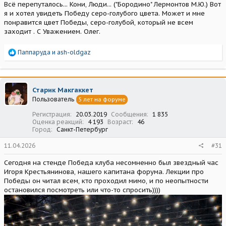
Всё перепуталось... Кони, Люди... ("Бородино" Лермонтов М.Ю.) Вот
я и хотел увидеть Победу серо-голубого цвета. Может и мне
понравится цвет Победы, серо-голубой, который не всем
заходит . С Уважением. Олег.
Р
Паппаруда
и
ash-oldgaz
е
а
к
ц
Старик Макгаккет
и
Пользователь
5 лет на форуме
и
:
Регистрация
20.03.2019
Сообщения
1 835
Оценка реакций
4 193
Возраст
46
Город
Санкт-Петербург
11.04.2026
#31
Сегодня на стенде Победа клуба несомненно был звездный час
Игоря Крестьянинова, нашего капитана форума. Лекции про
Победы он читал всем, кто проходил мимо, и по неопытности
остановился посмотреть или что-то спросить))))