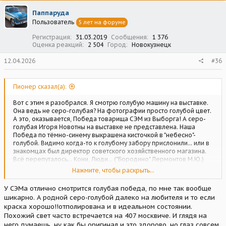
ц
Паппаруда
и
Пользователь
5 лет на форуме
и
:
Регистрация
31.03.2019
Сообщения
1 376
Оценка реакций
2 504
Город
Новокузнецк
12.04.2026
#36
Пионер сказал(а):
Вот с этим я разобрался. Я смотрю голубую машину на выставке.
Она ведь не серо-голубая? На фотографии просто голубой цвет.
А это, оказывается, Победа товарища СЭМ из Выборга! А серо-
голубая Игоря Новотны на выставке не представлена. Наша
Победа по тёмно-синему выкрашена кисточкой в "небесно"-
голубой. Видимо когда-то к голубому забору прислонили... или в
знакомцах был директор советского хозяйственного магазина.
Всё перепуталось... Кони, Люди... ("Бородино" Лермонтов М.Ю.)
Вот я и хотел увидеть Победу серо-голубого цвета. Может и мне
Нажмите, чтобы раскрыть...
понравится цвет Победы, серо-голубой, который не всем
заходит . С Уважением. Олег.
У СЭМа отлично смотрится голубая победа, по мне так вообще
шикарно. А родной серо-голубой далеко на любителя и то если
краска хорошо!!отполирована и в идеальном состоянии.
Похожий свет часто встречается на 407 москвиче. И глядя на
него думаешь, ну как бы оригинал и это здорово, но глаз совсем