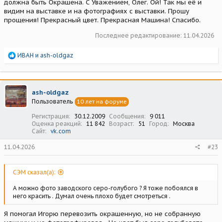
должна быть Окрашена. С Уважением, Олег. Ой! Так мы её и
видим на выставке и на фотографиях с выставки. Прошу
прощения! Прекрасный цвет. Прекрасная Машина! Спасибо.
Последнее редактирование:
11.04.2026
Р
ИВАН
и
ash-oldgaz
е
а
к
ц
ash-oldgaz
и
Пользователь
10 лет на форуме
и
:
Регистрация
30.12.2009
Сообщения
9 011
Оценка реакций
11 842
Возраст
51
Город
Москва
Сайт
vk.com
11.04.2026
#23
СЭМ сказал(а):
А можно фото заводского серо-голубого ? Я тоже побоялся в
него красить . Думал очень плохо будет смотреться .
Я помогал Игорю перевозить окрашенную, но не собранную