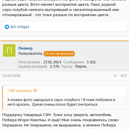
разные цвета. Фото меняет восприятие цвета. Плюс родной
серо-голубой немного выгоревший и свежепокрашенный или
отполированый - это тоже разные по восприятию цвета.
Р
ash-oldgaz
е
а
к
ц
П
Пионер
и
Пользователь
10 лет на форуме
и
:
Регистрация
23.01.2014
Сообщения
1 021
Оценка реакций
1 576
Город
Пермь
11.04.2026
#22
СЭМ сказал(а):
А можно фото заводского серо-голубого ? Я тоже побоялся в
него красить . Думал очень плохо будет смотреться .
Поддержу товарища СЭМ. Тоже хочу увидеть автомобиль
Победа Игоря Новотны. И ещё! Мне очень понравилось слово
Окрашена. Не покрашена, не выкрашена, а именно Победа