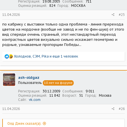
Регистрация
19.08.2005
Сообщения
711
Оценка реакций
824
Город
МОСКВА
11.04.2026
#25
по кабрику с выставки только одна проблема - линия пререхода
цветов на мордочке (вообще не завод и не по фен-шую) от этого
вид спереди оччень странный, этот нестандартный переход
контрастных цветов визуально сильно искажает геометрию и
родные, узнаваемые пропорции Победы...
Р
Холоднов
,
СЭМ
,
Pika
и еще 1 человек
е
а
к
ц
ash-oldgaz
и
Пользователь
10 лет на форуме
и
:
Регистрация
30.12.2009
Сообщения
9 011
Оценка реакций
11 842
Возраст
51
Город
Москва
Сайт
vk.com
11.04.2026
#26
Олд Джек сказал(а):